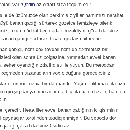
daları var?
Qadin
.az onları sizə təqdim edir...
usilə də üzümüzdə olan bərkimiş ziyillər hamımızı narahat
üşü banan qabığı sürtərək gözəlcə təmizləyə bilərik.
əniz, uzun müddət keçmədən düzəldiyini görə bilərsiniz.
 banan qabığı sürtərək 1 saat gözləyə bilərsiniz.
anan qabığı, həm çox faydalı həm də zəhmətsiz bir
mizlədikdən sonra üz bölgəsinə, yatmadan əvvəl banan
n, səhər oyandığınızda ilıq su ilə yuyun. Bu metoddan
ox keçmədən sızanaqların yox olduğunu görəcəksiniz.
lar üçün möcüzəvi bir dərmandır. Yaşın irəliləməsi ilə üzə
nın qırışıq dəriyə müntəzəm tətbiqi ilə həm düzəlir, həm də
lır.
l çarədir. Hətta illər əvvəl banan qabığının iç qisiminin
if qaynaqlar tərəfindən təsdiqlənmişdir. Bu səbəblə dəri
 qabığı çəkə bilərsiniz.Qadin.az