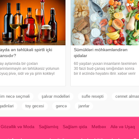
ayda ən təhlükəli spirtli içki
Sümükləri möhkəmləndirən
ansıdır?
qidalar
ay aylarında bir çoxları
60 yaşdan yuxarı insanların təxminən
ərinlənməyin ən təhlükəsiz yolunun
30 faizi bud-çanaq sınığından sonra
oyuq pivə, sidr və ya şirin kokteyl
bir il ərzində həyatını itirir. xəbər verir
çmək olduğunu düşünür. Güclü spirtli
ki, bu səbəbdən sümüklərin
çkilərdən istidə uzaq durmağa
möhkəmliyini qorumaq və sınıq riskini
alışsalar da, az alkoqollu içkilər çox
azaltmaq üçün kalsium, D vitamini,
axt zərərsi
zülal
im necə seçməli
şalvar modelləri
sufle resepti
cennet alma
adinlari
toy gecesi
gəncə
janrlar
Gözəllik və Moda
Sağlamlıq
Sağlam qida
Mətbəx
Ailə və Uşaq