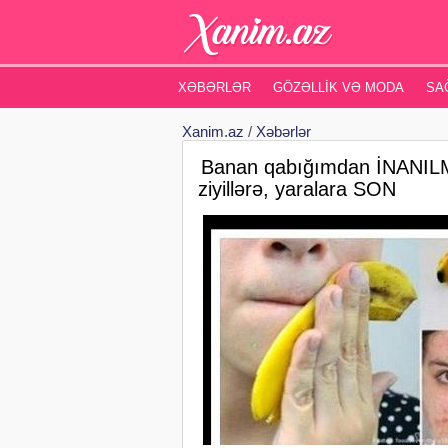
XƏBƏRLƏR
GÖZƏLLIK VƏ MODA
SA
Xanim.az
/
Xəbərlər
Banan qabığımdan İNANILMA
ziyillərə, yaralara SON