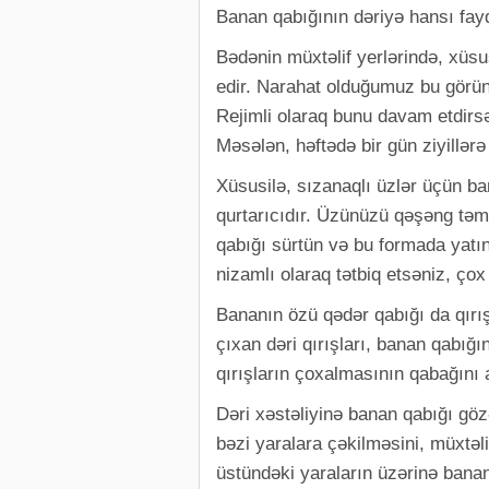
Banan qabığının dəriyə hansı fay
Bədənin müxtəlif yerlərində, xüs
edir. Narahat olduğumuz bu görün
Rejimli olaraq bunu davam etdirs
Məsələn, həftədə bir gün ziyillərə
Xüsusilə, sızanaqlı üzlər üçün b
qurtarıcıdır. Üzünüzü qəşəng tə
qabığı sürtün və bu formada yatı
nizamlı olaraq tətbiq etsəniz, ç
Bananın özü qədər qabığı da qırış
çıxan dəri qırışları, banan qabığı
qırışların çoxalmasının qabağını a
Dəri xəstəliyinə banan qabığı gözə
bəzi yaralara çəkilməsini, müxtəl
üstündəki yaraların üzərinə banan