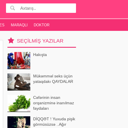
ES
MARAQLI
DOKTOR
SEÇILMIŞ YAZILAR
Hakışta
Mükəmməl seks üçün
yataqdakı QAYDALAR
Cəfərinin insan
orqanizminə inanılmaz
faydaları
DİQQƏT ! Yuxuda pişik
görmüsüzsə ..Ağır