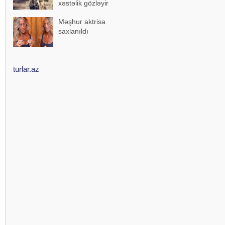
xəstəlik gözləyir
Məşhur aktrisa
saxlanıldı
turlar.az