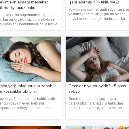
əkimlərin almağı məsləhət
işarə edirmiş?! İNANILMAZ!
örmədiyi ucuz balıq
Yuxuda nar görmək qadın üçün ziyarət
və mücevherata, kişi üçün də övlada,
ütəxəssislər supermarket rəflərində
dövlət məmurları üçün terfie, zabitlər
atılan ən keyfiyyətsiz balıq növlərini
üçün əmrlərinin keçməsinə, kəndli
çıqlayıblar. Dondurulmuş balıq tez və
üçün oktyabr bərəkətinə, tacir üçün
aydalı şam yeməyi üçün ideal seçim
çox quru, xalq üçün yaxşı bir idarəy
imi görünür. xarici mediaya istinadən
əbər verir ki, supermarketlərdək
aim yorğunluğunuzun səbəbi
Gecələr niyə tərləyirik? - 5 əsas
u xəstəliklər ola bilər
səbəb
əzən yorğunluq normal haldır, lakin
Gecələr tərləmə bir çox insanın
ər gün davam edən halsızlıq
qarşılaşdığı narahatedici hallardan
rqanizmdə müəyyən problemlərin
biridir. xəbər verir ki, mütəxəssislər
laməti ola bilər. xəbər verir ki,
bildirirlər ki, bu vəziyyət bəzən sadə
avamlı yorğunluğun səbəbləri
səbəblərlə əlaqəli olsa da, bəzi
rasında qan azlığı, qalxanabənzər
hallarda sağlamlıq problemlərinin
əz xəstəlikləri, şəkərl
əlamət