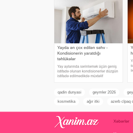
Yayda ən çox edilən səhv -
Y
Kondisionerin yaratdığı
h
təhlükələr
Y
s
Yay aylarında sərinləmək üçün geniş
s
istifadə olunan kondisionerlər düzgün
i
istifadə edilmədikdə müxtəlif
i
sağlamlıq problemlərinə səbəb ola
ç
bilər. xəbər verir ki, ani temperatur
v
dəyişiklikləri, quru hava və baxımsız
qadin dunyasi
geymler 2026
gey
kondisionerlərd
kosmetika
ağır itki
azerb clpaq q
Xəbərlər