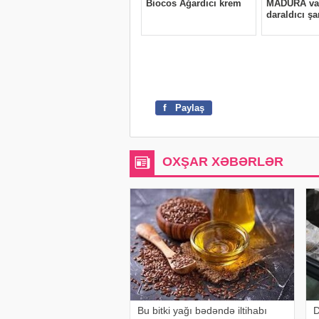
f
Paylaş
OXŞAR XƏBƏRLƏR
Bu bitki yağı bədəndə iltihabı
D