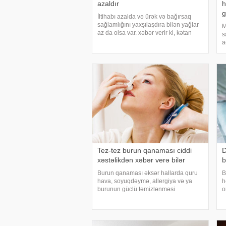
azaldır
h
g
İltihabı azalda və ürək və bağırsaq
sağlamlığını yaxşılaşdıra bilən yağlar
M
az da olsa var. xəbər verir ki, kətan
s
yağı ənənəvi olaraq işlədici və yara
a
sağalması üçün istifadə edilən
f
üyüdülmüş və preslənmiş kətan
k
toxumlarında
x
Tez-tez burun qanaması ciddi
D
xəstəlikdən xəbər verə bilər
b
Burun qanaması əksər hallarda quru
B
hava, soyuqdəymə, allergiya və ya
h
burunun güclü təmizlənməsi
o
nəticəsində yaranır və təhlükəli olmur.
ə
xəbər verir ki, lakin qanama tez-tez
d
təkrarlanır, çox olursa və ya çətin
a
dayanırsa, mütlə
v