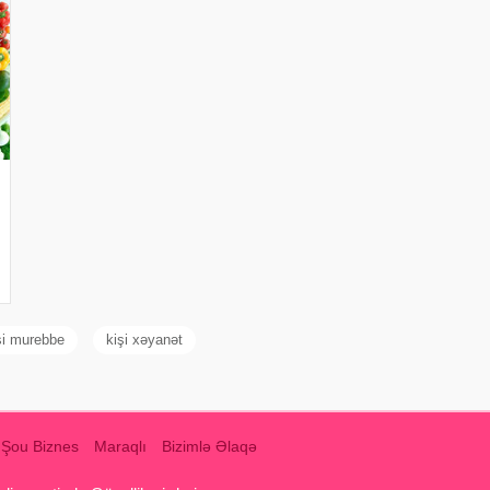
si murebbe
kişi xəyanət
Şou Biznes
Maraqlı
Bizimlə Əlaqə