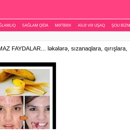
ĞLAMLIQ
SAĞLAM QIDA
MƏTBƏX
AILƏ VƏ UŞAQ
ŞOU BIZN
Z FAYDALAR... ləkələrə, sızanaqlara, qırışlara,