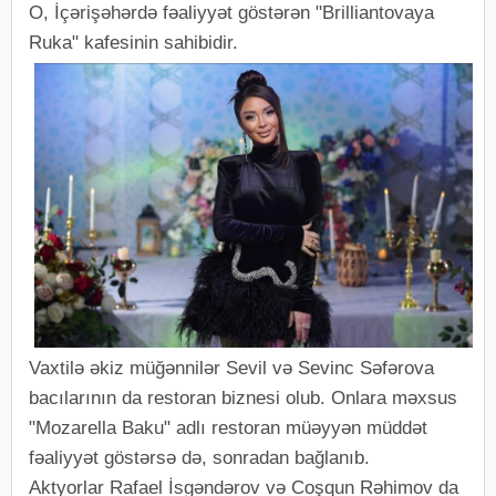
O, İçərişəhərdə fəaliyyət göstərən "Brilliantovaya
Ruka" kafesinin sahibidir.
Vaxtilə əkiz müğənnilər Sevil və Sevinc Səfərova
bacılarının da restoran biznesi olub. Onlara məxsus
"Mozarella Baku" adlı restoran müəyyən müddət
fəaliyyət göstərsə də, sonradan bağlanıb.
Aktyorlar Rafael İsgəndərov və Coşqun Rəhimov da