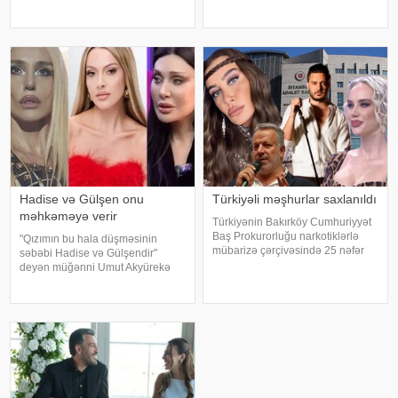
özü məlumat yayıb. O bildirib ki,
baş vermiş yol-nəqliyyat
yay tətilinə də heç yerə gedə
hadisəsindən sonra şəhər
bilmir:. "2 aydır ölkədən çıxa
infrastrukturuna vurulan zərərə
bilmirəm. "Stop"u
görə məhkəməyə verilib. Bu
barədə TASS məlumat yayıb
Hadise və Gülşen onu
Türkiyəli məşhurlar saxlanıldı
məhkəməyə verir
Türkiyənin Bakırköy Cumhuriyyət
Baş Prokurorluğu narkotiklərlə
"Qızımın bu hala düşməsinin
mübarizə çərçivəsində 25 nəfər
səbəbi Hadise və Gülşendir"
barəsində saxlanılma qərarı verib.
deyən müğənni Umut Akyürekə
Şübhəlilər arasında sənətçi,
Gülşen və Hadise məhkəmə
aktyor, iş adamı və obyekt
iddiası qaldırıblar. Hadise və
sahiblərinin olduğu bildirilib.
Gülşeni hədəf alan açıqlamalarını
Əməliyya
davam etdirən Akyürek "Mən
Hadisən