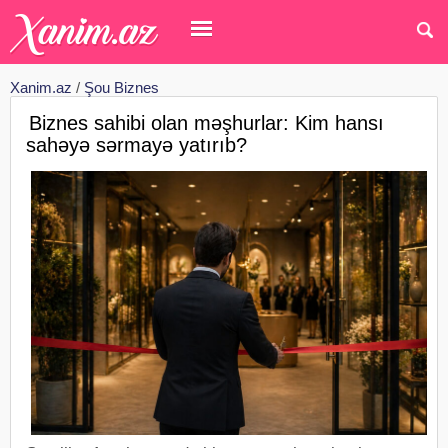
Xanim.az
/
Şou Biznes
Biznes sahibi olan məşhurlar: Kim hansı
sahəyə sərmayə yatırıb?