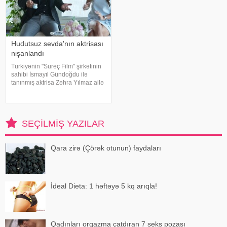
Hudutsuz sevda'nın aktrisası
nişanlandı
Türkiyənin "Sureç Film" şirkətinin
sahibi İsmayıl Gündoğdu ilə
tanınmış aktrisa Zəhra Yılmaz ailə
qurmaq yolunda ilk addımı ataraq
nişanlanıblar. . Cütlüyün nişan
mərasimində incəsənət
aləmindən tanınmış simala
SEÇILMIŞ YAZILAR
Qara zirə (Çörək otunun) faydaları
İdeal Dieta: 1 həftəyə 5 kq arıqla!
Qadınları orqazma çatdıran 7 seks pozası