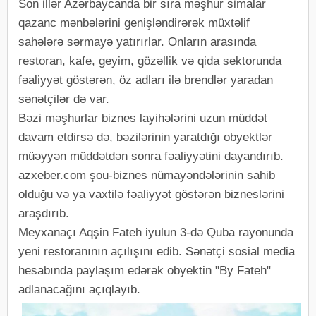
Son illər Azərbaycanda bir sıra məşhur simalar
qazanc mənbələrini genişləndirərək müxtəlif
sahələrə sərmayə yatırırlar. Onların arasında
restoran, kafe, geyim, gözəllik və qida sektorunda
fəaliyyət göstərən, öz adları ilə brendlər yaradan
sənətçilər də var.
Bəzi məşhurlar biznes layihələrini uzun müddət
davam etdirsə də, bəzilərinin yaratdığı obyektlər
müəyyən müddətdən sonra fəaliyyətini dayandırıb.
azxeber.com şou-biznes nümayəndələrinin sahib
olduğu və ya vaxtilə fəaliyyət göstərən bizneslərini
araşdırıb.
Meyxanaçı Aqşin Fateh iyulun 3-də Quba rayonunda
yeni restoranının açılışını edib. Sənətçi sosial media
hesabında paylaşım edərək obyektin "By Fateh"
adlanacağını açıqlayıb.