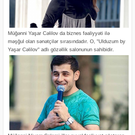
Müğənni Yaşar Cəlilov da biznes fəaliyyəti ilə
məşğul olan sənətçilər sırasındadır. O, "Ulduzum by
Yaşar Cəlilov" adlı gözəllik salonunun sahibidir.