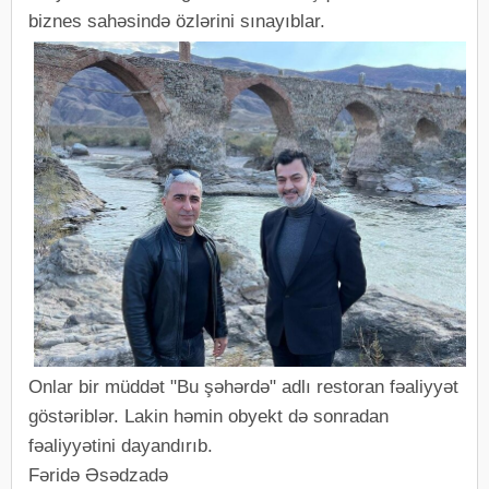
biznes sahəsində özlərini sınayıblar.
Onlar bir müddət "Bu şəhərdə" adlı restoran fəaliyyət
göstəriblər. Lakin həmin obyekt də sonradan
fəaliyyətini dayandırıb.
Fəridə Əsədzadə