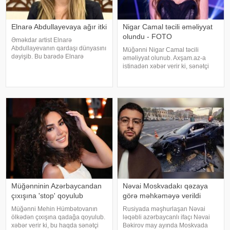
Elnarə Abdullayevaya ağır itki
Nigar Camal təcili əməliyyat
olundu - FOTO
Əməkdar artist Elnarə
Abdullayevanın qardaşı dünyasını
Müğənni Nigar Camal təcili
dəyişib. Bu barədə Elnarə
əməliyyat olunub. Axşam.az-a
Abdullayeva sosial şəbəkə
istinadən xəbər verir ki, sənətçi
hesabında yazıb. O, kədərini bu
bununla bağlı sosial şəbəkə
sözlərlə ifadə edib:. "Bəzən insan
hesabında paylaşım edib. O,
elə bir itki yaşayır ki, onu heç bir
hazırda reabilitasiya prosesində
söz ifad
olduğunu bildirib:. "Bu gün
gözlənilmədə
Müğənninin Azərbaycandan
Nəvai Moskvadakı qəzaya
çıxışına 'stop' qoyulub
görə məhkəməyə verildi
Müğənni Mehin Hümbətovanın
Rusiyada məşhurlaşan Nəvai
ölkədən çıxışına qadağa qoyulub.
ləqəbli azərbaycanlı ifaçı Nəvai
xəbər verir ki, bu haqda sənətçi
Bəkirov may ayında Moskvada