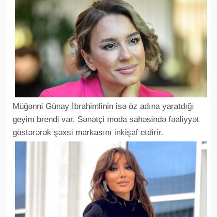
Müğənni Günay İbrahimlinin isə öz adına yaratdığı
geyim brendi var. Sənətçi moda sahəsində fəaliyyət
göstərərək şəxsi markasını inkişaf etdirir.