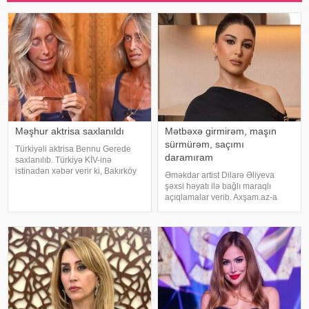
Məşhur aktrisa saxlanıldı
Mətbəxə girmirəm, maşın
sürmürəm, saçımı
Türkiyəli aktrisa Bennu Gerede
daramıram
saxlanılıb. Türkiyə KİV-inə
istinadən xəbər verir ki, Bakırköy
Əməkdar artist Dilarə Əliyeva
Respublika Baş Prokurorluğu
şəxsi həyatı ilə bağlı maraqlı
aktrisanın qatıldığı televiziya
açıqlamalar verib. Axşam.az-a
proqramında səsləndirdiyi
istinafdən xəbər verir ki, aktrisa
fikirlərlə bağlı "ədəbsizlik" ittiham
"İki başlı" proqramında heç vaxt
avtomobil idarə etmədiyini deyib.
O, sürücü ilə hərəkə