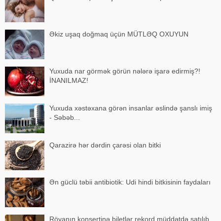
Əkiz uşaq doğmaq üçün MÜTLƏQ OXUYUN
Yuxuda nar görmək görün nələrə işarə edirmiş?!
İNANILMAZ!
Yuxuda xəstəxana görən insanlar əslində şanslı imiş
- Səbəb...
Qarazirə hər dərdin çarəsi olan bitki
Ən güclü təbii antibiotik: Udi hindi bitkisinin faydaları
Röyanın konsertinə biletlər rekord müddətdə satılıb