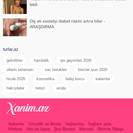
bitdi
Diş əti xəstəliyi diabet riskini artıra bilər -
ARAŞDIRMA
turlar.az
gelinlikler
hamiləlik
qis geyimləri 2026
əllərin tərləməsi
sac horukleri
bürclər iyun 2026
hicab 2026
kosmetika
baliq burcu
kəlamlar
hakışdalar
tərəzi
arıqla
Xəbərlər
Gözəllik və Moda
Sağlamlıq
Sağlam qida
Mətbəx
Ailə və Uşaq
Şou Biznes
Maraqlı
Bizimlə Əlaqə