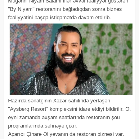
Müğənni Niyam Salami illər əvvəl fəaliyyət göstərən
"By Niyam" restoranını bağladıqdan sonra biznes
fəaliyyətini başqa istiqamətdə davam etdirib.
Hazırda sənətçinin Xəzər sahilində yerləşən
"Aysberq Resort" kompleksini idarə etdiyi bildirilir. O,
eyni zamanda axşam saatlarında restoranın şou
proqramlarında səhnəyə çıxır.
Aparıcı Çinarə Əliyevanın da restoran biznesi var.