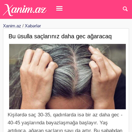
Xanim.az
/
Xəbərlər
Bu üsulla saçlarınız daha gec ağaracaq
Kişilərdə saç 30-35, qadınlarda isə bir az daha gec -
40-45 yaşlarında bəyazlaşmağa başlayır. Yaş
artdıqca, ağaran saçların sayı da artır. Bu səbəbdən