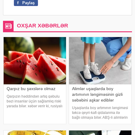
f
Paylaş
OXŞAR XƏBƏRLƏR
Qarpız bu şəxslərə olmaz
Alimlər uşaqlarda boy
artımının ləngiməsinin gizli
Qarpızın həddindən artıq qəbulu
səbəbini aşkar ediblər
bəzi insanlar üçün sağlamlıq riski
yarada bilər. xəbər verir ki, rusiyalı
Uşaqlarda boy artımının ləngiməsi
diyetoloq Olqa Yamilovanın
təkcə qeyri-kafi qidalanma ilə
sözlərinə görə, xüsusilə böyrək və
bağlı olmaya bilər. ABŞ-li alimlərin
şəkərli diabet xəstələri bu
yeni araşdırması göstərib ki,
meyvəni ehtiyatla istehla
bağırsaq mikrobiomundakı bəzi
bakteriyalar hələ ana bətnində