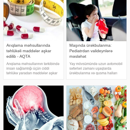
olarkən körpənin inkişafın
Arıqlama məhsullarında
Maşında ürəkbulanma:
təhlükəli maddələr aşkar
Pediatrdan valideynlərə
edilib - AQTA
məsləhət
Arıqlama məhsullarının tərkibində
Yay mövsümündə uzun avtomobil
insan sağlamlığı üçün ciddi
səfərləri zamanı uşaqlarda
təhlükə yaradan maddələr aşkar
ürəkbulanma və qusma halları
edilib. xəbər verir ki, bunu
tez-tez müşahidə olunur. xəbər
Azərbaycan Respublikasının Qida
verir ki, pediatr Jül Fujer bunun
Təhlükəsizliyi Agentliyinin (AQTA)
beynin gözlərdən və bədənin
Qida təhlükəsizliyi şöbəsinin
hərəkətindən gələn siqnallar
müdir
arasındakı uyğunsuzluqda