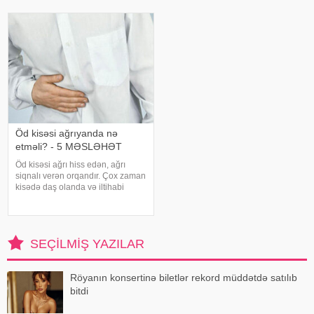
itirilməsinə, başgicəllənmə və
problemlərinə səbəb ola bilər.
ürəkbulanma kimi hallara səbəb
xəbər verir ki, ani temperatur
ol
dəyişiklikləri, quru hava və
baxımsız kondisionerlərd
Öd kisəsi ağrıyanda nə
etməli? - 5 MƏSLƏHƏT
Öd kisəsi ağrı hiss edən, ağrı
siqnalı verən orqandır. Çox zaman
kisədə daş olanda və iltihabi
xəstəliklərdə ağrıyır. Kəskin
pristuplarda ilk işiniz təcili yardım
çağırıb, xəstəxanaya çatmaqdır,
bu zaman hətta ağrıkəsic
SEÇILMIŞ YAZILAR
Röyanın konsertinə biletlər rekord müddətdə satılıb
bitdi