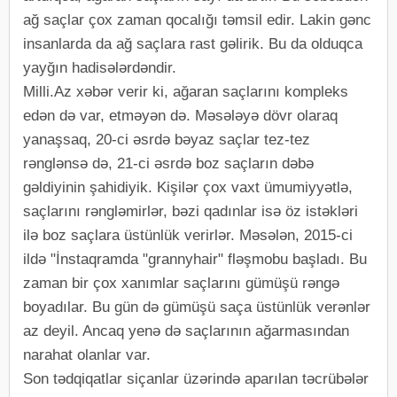
ağ saçlar çox zaman qocalığı təmsil edir. Lakin gənc
insanlarda da ağ saçlara rast gəlirik. Bu da olduqca
yayğın hadisələrdəndir.
Milli.Az xəbər verir ki, ağaran saçlarını kompleks
edən də var, etməyən də. Məsələyə dövr olaraq
yanaşsaq, 20-ci əsrdə bəyaz saçlar tez-tez
rənglənsə də, 21-ci əsrdə boz saçların dəbə
gəldiyinin şahidiyik. Kişilər çox vaxt ümumiyyətlə,
saçlarını rəngləmirlər, bəzi qadınlar isə öz istəkləri
ilə boz saçlara üstünlük verirlər. Məsələn, 2015-ci
ildə "İnstaqramda "grannyhair" fləşmobu başladı. Bu
zaman bir çox xanımlar saçlarını gümüşü rəngə
boyadılar. Bu gün də gümüşü saça üstünlük verənlər
az deyil. Ancaq yenə də saçlarının ağarmasından
narahat olanlar var.
Son tədqiqatlar siçanlar üzərində aparılan təcrübələr