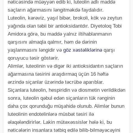
nəticəsində müəyyən edib ki, luteolin adlı maddə
saçların ağarmasını ləngitməkdə faydalıdır.
Luteolin, kərəviz, yaşıl bibər, brokoli, kök və zeytun
yağında olan təbii bir antioksidantdır. Diyetoloq Tobi
Amidora görə, bu maddə yalnız iltihablanmanın
qarşısını almaqla qalmır, həm də dərinin
yaşlanmasını ləngidir və
göz xəstəliklərinə
qarşı
qoruyucu təsir göstərir.
Alimlər, luteolinin və digər iki antioksidantın saçların
ağarmasına təsirini araşdırmaq üçün 16 həftə
ərzində siçanlar üzərində təcrübə aparıblar.
Siçanlara luteolin, hespiridin və diosmetin verildikdən
sonra, luteolin qəbul edən siçanların tük rənginin
daha çox qorunduğu müşahidə olunub. Alimlər bunun
luteolinin endotelinlərə müsbət təsiri ilə
əlaqələndirirlər. Lakin mütəxəssislər hələ ki, bu
nəticələrin insanlara tətbiq edilə bilib-bilməyəcəyini