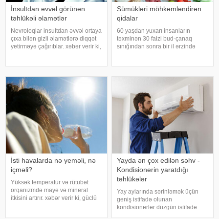
İnsultdan əvvəl görünən
Sümükləri möhkəmləndirən
təhlükəli əlamətlər
qidalar
Nevroloqlar insultdan əvvəl ortaya
60 yaşdan yuxarı insanların
çıxa bilən gizli əlamətlərə diqqət
təxminən 30 faizi bud-çanaq
yetirməyə çağırıblar. xəbər verir ki,
sınığından sonra bir il ərzində
insult bəzi hallarda qəfil baş
həyatını itirir. xəbər verir ki, bu
vermir və beyin günlər, hətta
səbəbdən sümüklərin
həftələr əvvəl müəyyən siqnallar
möhkəmliyini qorumaq və sınıq
verə bilər. Lakin b
riskini azaltmaq üçün kalsium, D
vitamini, zülal
İsti havalarda nə yeməli, nə
Yayda ən çox edilən səhv -
içməli?
Kondisionerin yaratdığı
təhlükələr
Yüksək temperatur və rütubət
orqanizmdə maye və mineral
Yay aylarında sərinləmək üçün
itkisini artırır. xəbər verir ki, güclü
geniş istifadə olunan
tərləmə nəticəsində yaranan su
kondisionerlər düzgün istifadə
və mineral çatışmazlığı huşun
edilmədikdə müxtəlif sağlamlıq