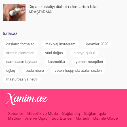
Diş əti xəstəliyi diabet riskini artıra bilər -
ARAŞDIRMA
turlar.az
qaşların formalari
makiyaj instagram
geymler 2026
stresin elametleri
süni doğuş
sineye qulluq
sarmisaqin faydasi
kosmetika
yemek reseptleri
oğlaq
badambura
veten haqqinda atalar sozleri
masturbasiya nedir
Xəbərlər
Gözəllik və Moda
Sağlamlıq
Sağlam qida
Mətbəx
Ailə və Uşaq
Şou Biznes
Maraqlı
Bizimlə Əlaqə