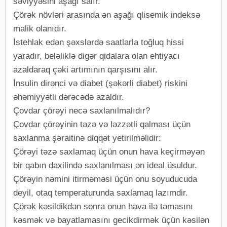
səviyyəsini aşağı salır.
Çörək növləri arasında ən aşağı qlisemik indeksə
malik olanıdır.
İstehlak edən şəxslərdə saatlarla toğluq hissi
yaradır, beləliklə digər qidalara olan ehtiyacı
azaldaraq çəki artımının qarşısını alır.
İnsulin dirənci və diabet (şəkərli diabet) riskini
əhəmiyyətli dərəcədə azaldır.
Çovdar çörəyi necə saxlanılmalıdır?
Çovdar çörəyinin təzə və ləzzətli qalması üçün
saxlanma şəraitinə diqqət yetirilməlidir:
Çörəyi təzə saxlamaq üçün onun hava keçirməyən
bir qabın daxilində saxlanılması ən ideal üsuldur.
Çörəyin nəmini itirməməsi üçün onu soyuducuda
deyil, otaq temperaturunda saxlamaq lazımdir.
Çörək kəsildikdən sonra onun hava ilə təmasını
kəsmək və bayatlamasını gecikdirmək üçün kəsilən