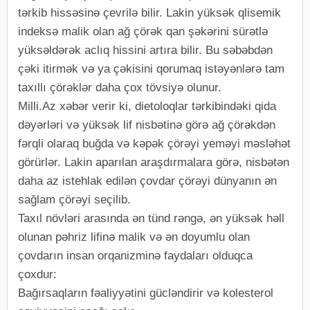
tərkib hissəsinə çevrilə bilir. Lakin yüksək qlisemik
indeksə malik olan ağ çörək qan şəkərini sürətlə
yüksəldərək aclıq hissini artıra bilir. Bu səbəbdən
çəki itirmək və ya çəkisini qorumaq istəyənlərə tam
taxıllı çörəklər daha çox tövsiyə olunur.
Milli.Az xəbər verir ki, dietoloqlar tərkibindəki qida
dəyərləri və yüksək lif nisbətinə görə ağ çörəkdən
fərqli olaraq buğda və kəpək çörəyi yeməyi məsləhət
görürlər. Lakin aparılan araşdırmalara görə, nisbətən
daha az istehlak edilən çovdar çörəyi dünyanın ən
sağlam çörəyi seçilib.
Taxıl növləri arasında ən tünd rəngə, ən yüksək həll
olunan pəhriz lifinə malik və ən doyumlu olan
çovdarın insan orqanizminə faydaları olduqca
çoxdur:
Bağırsaqların fəaliyyətini gücləndirir və kolesterol