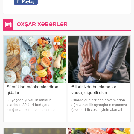
f
Paylaş
OXŞAR XƏBƏRLƏR
Sümükləri möhkəmləndirən
Əllərinizdə bu əlamətlər
qidalar
varsa, diqqətli olun
60 yaşdan yuxarı insanların
Əllərdə gün ərzində davam edən
təxminən 30 faizi bud-çanaq
ağrı və sərtlik oynaqların aşınması
sınığından sonra bir il ərzində
(osteoartrit) xəstəliyinin əlaməti
həyatını itirir. xəbər verir ki, bu
ola bilər. Bu xəstəlik oynaqları
səbəbdən sümüklərin
qoruyan qığırdağın zamanla
möhkəmliyini qorumaq və sınıq
nazilməsi və aşınması nəticəsində
riskini azaltmaq üçün kalsium, D
yaranır. xəbər verir ki
vitamini, zülal