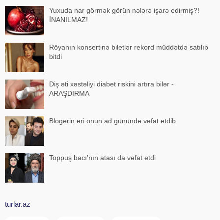
Yuxuda nar görmək görün nələrə işarə edirmiş?!
İNANILMAZ!
Röyanın konsertinə biletlər rekord müddətdə satılıb
bitdi
Diş əti xəstəliyi diabet riskini artıra bilər -
ARAŞDIRMA
Blogerin əri onun ad günündə vəfat etdib
Toppuş bacı'nın atası da vəfat etdi
turlar.az