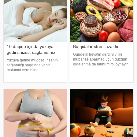
10 dəqiqə içində yuxuya
Bu qidalar stresi azaldır
gedirsinizsə, sağlamsınız
Gündəlik həyatın gərginliyi ilə
mübarizə aparmaq üçün düzgün
Yuxuya getmə müddəti insanın
qidalanma da mühüm rol oynayır.
sağlamlığı haqqında vacib
axşam.az-a istinadən bildirir
məlumat verə bilər.
ki, orqanizmin kifayət qədər
Mütəxəssislərin fikrincə, ideal vaxt
vitamin və mineral alması stressin
10-20 dəqiqədir. xəbər verir ki,
təsirlərini azaltmağa kömək edə
davranış yönümlü yuxu təbabəti
bilər
üzrə mütəxəssis Mişel Drerupun
sözlərinə görə