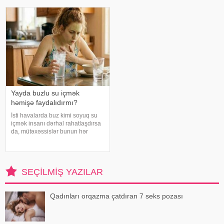
flavanollar, güclü antioksidant
insanlardan, onların
maddələrdir. -a istinadən bildirir ki
qorxularından, ümidlərindən,
yanlış bildiklərindən daha az
danışırıq. Elə buna gör
Yayda buzlu su içmək
həmişə faydalıdırmı?
İsti havalarda buz kimi soyuq su
içmək insanı dərhal rahatlaşdırsa
da, mütəxəssislər bunun hər
zaman ən yaxşı seçim olmadığını
bildirirlər. xəbər verir ki, çox soyuq
su susuzluq hissini tez azaldır və
insanın kifayət qədə
SEÇILMIŞ YAZILAR
Qadınları orqazma çatdıran 7 seks pozası