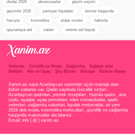
donlar 2026
aksessuarlar
geyim seçimi
geyimler 2026
yemişan faydaları
bürclər haqqında
haxışta
kosmetika
atalar sozleri
hakisda
qaynanaya aid
salam
vetene aid bayati
Xəbərlər
Gözəllik və Moda
Sağlamlıq
Sağlam qida
Mətbəx
Ailə və Uşaq
Şou Biznes
Maraqlı
Bizimlə Əlaqə
Xanım.az saytı Azərbaycan xanımları üçün maraqlı olan
bütün xəbərlər var. Qadin saytinda Gözəllik sirrləri ,
Azərbaycan qadınları, yemek reseptləri , Hamilə qadın , ana
südü, uşaqlar, uşaq yemekleri, intim münasibətlər, qadin
xeberleri, sağlamlıq xəbərləri, faydalı melumatlar, ən yeni
2026 deb moda, kosmetika mehsullari , gozellik və sağlamlıq
haqqında məlumatlar ala bilərsiz.
Email: info [ @ ] xanim.az