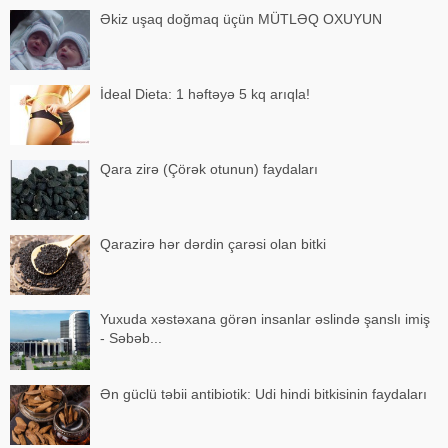
Əkiz uşaq doğmaq üçün MÜTLƏQ OXUYUN
İdeal Dieta: 1 həftəyə 5 kq arıqla!
Qara zirə (Çörək otunun) faydaları
Qarazirə hər dərdin çarəsi olan bitki
Yuxuda xəstəxana görən insanlar əslində şanslı imiş
- Səbəb...
Ən güclü təbii antibiotik: Udi hindi bitkisinin faydaları