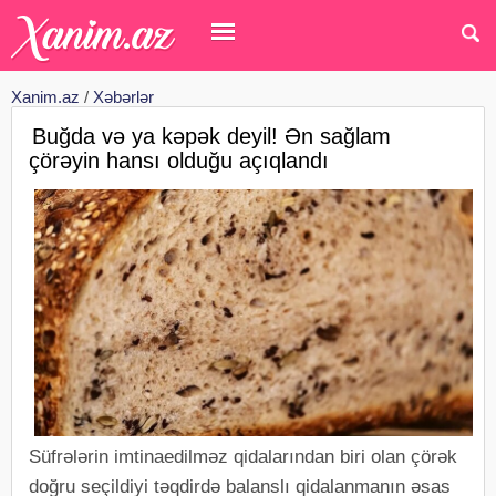
Xanim.az
/
Xəbərlər
Buğda və ya kəpək deyil! Ən sağlam
çörəyin hansı olduğu açıqlandı
Süfrələrin imtinaedilməz qidalarından biri olan çörək
doğru seçildiyi təqdirdə balanslı qidalanmanın əsas