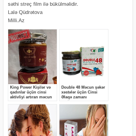
səthi streç film ilə bükülməlidir.
Lalə Qüdrətova
Milli.Az