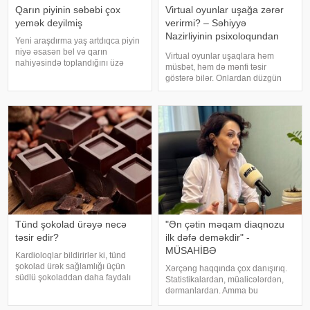
Qarın piyinin səbəbi çox
Virtual oyunlar uşağa zərər
yemək deyilmiş
verirmi? – Səhiyyə
Nazirliyinin psixoloqundan
Yeni araşdırma yaş artdıqca piyin
tövsiyələr
niyə əsasən bel və qarın
Virtual oyunlar uşaqlara həm
nahiyəsində toplandığını üzə
müsbət, həm də mənfi təsir
çıxarıb. Bir çox insan yaşlandıqca
göstərə bilər. Onlardan düzgün
çəkisi demək olar ki, dəyişməsə
rejimdə istifadə edildikdə zehni
də, qarın nahiyəsinin böyüdüyünü
inkişafı dəstəkləsə də, həddindən
müşahidə edir. Bu isə təkcə esteti
artıq oynanılması fiziki və psixoloji
problemlərə səbəb ola bilər
Tünd şokolad ürəyə necə
"Ən çətin məqam diaqnozu
təsir edir?
ilk dəfə deməkdir" -
MÜSAHİBƏ
Kardioloqlar bildirirlər ki, tünd
şokolad ürək sağlamlığı üçün
Xərçəng haqqında çox danışırıq.
südlü şokoladdan daha faydalı
Statistikalardan, müalicələrdən,
hesab olunur. Bunun əsas səbəbi
dərmanlardan. Amma bu
kakaonun tərkibində olan
xəstəliyin arxasında dayanan