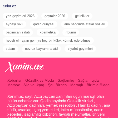
turlar.az
yaz geyimleri 2026
geymler 2026
gelinlikler
aybaşı sikli
qadin dunyasi
ana haqqinda atalar sozleri
badimcan salati
kosmetika
itburnu
hədəfi olmayan gəmiyə heç bir külək kömək edə bilməz
salam
novruz bayramina aid
ziyafet geyimleri
Xəbərlər
Gözəllik və Moda
Sağlamlıq
Sağlam qida
Mətbəx
Ailə və Uşaq
Şou Biznes
Maraqlı
Bizimlə Əlaqə
Xanım.az saytı Azərbaycan xanımları üçün maraqlı olan
bütün xəbərlər var. Qadin saytinda Gözəllik sirrləri ,
Azərbaycan qadınları, yemek reseptləri , Hamilə qadın , ana
südü, uşaqlar, uşaq yemekleri, intim münasibətlər, qadin
xeberleri, sağlamlıq xəbərləri, faydalı melumatlar, ən yeni