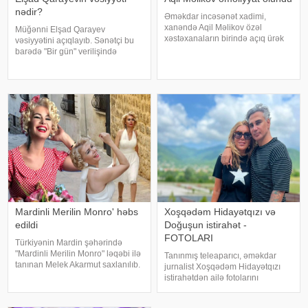
nədir?
Əməkdar incəsənət xadimi,
xanəndə Aqil Məlikov özəl
Müğənni Elşad Qarayev
xəstəxanaların birində açıq ürək
vəsiyyətini açıqlayıb. Sənətçi bu
əməliyyatı keçirib. xəbər verir ki,
barədə "Bir gün" verilişində
bu barədə "Teleqraf"a xanəndənin
danışıb. "Hər dəfə rayona gələndə
oğlu Hüseyn Məlikov məlumat
qardaşlarımın məzarını ziyarət
verib. Onun sözlərinə görə, atasını
edirəm. Bu dünyadan hamımız
köçəcəyik. Amma köçməyin d
Mardinli Merilin Monro' həbs
Xoşqədəm Hidayətqızı və
edildi
Doğuşun istirahət -
FOTOLARI
Türkiyənin Mardin şəhərində
"Mardinli Merilin Monro" ləqəbi ilə
Tanınmış teleaparıcı, əməkdar
tanınan Melek Akarmut saxlanılıb.
jurnalist Xoşqədəm Hidayətqızı
50 yaşlı Melek Akarmutun sosial
istirahətdən ailə fotolarını
media hesabında 15 iyul 2016-cı
paylaşıb. xəbər verir ki, o fotolara
il çevriliş cəhdi ilə bağlı cinayət
"bizim komanda ən yaxşıdır"