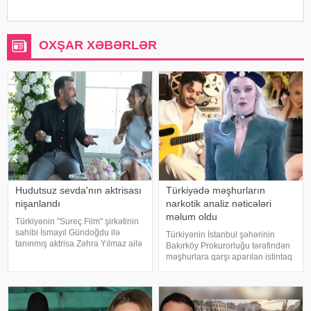
OXŞAR XƏBƏRLƏR
Hudutsuz sevda'nın aktrisası
Türkiyədə məşhurların
nişanlandı
narkotik analiz nəticələri
məlum oldu
Türkiyənin "Sureç Film" şirkətinin
sahibi İsmayıl Gündoğdu ilə
Türkiyənin İstanbul şəhərinin
tanınmış aktrisa Zəhra Yılmaz ailə
Bakırköy Prokurorluğu tərəfindən
qurmaq yolunda ilk addımı ataraq
məşhurlara qarşı aparılan istintaq
nişanlanıblar. . Cütlüyün nişan
çərçivəsində saxlanılan və həbs
mərasimində incəsənət
edilən bəzi şəxslərdən
aləmindən tanınmış simala
götürülmüş bioloji nümunələr
üzərində aparılan toksikoloji