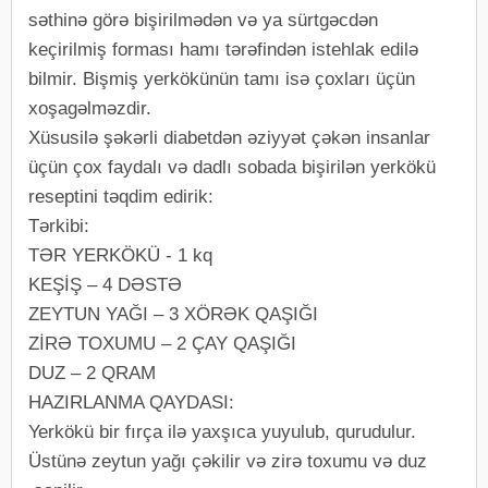
səthinə görə bişirilmədən və ya sürtgəcdən
keçirilmiş forması hamı tərəfindən istehlak edilə
bilmir. Bişmiş yerkökünün tamı isə çoxları üçün
xoşagəlməzdir.
Xüsusilə şəkərli diabetdən əziyyət çəkən insanlar
üçün çox faydalı və dadlı sobada bişirilən yerkökü
reseptini təqdim edirik:
Tərkibi:
TƏR YERKÖKÜ - 1 kq
KEŞİŞ – 4 DƏSTƏ
ZEYTUN YAĞI – 3 XÖRƏK QAŞIĞI
ZİRƏ TOXUMU – 2 ÇAY QAŞIĞI
DUZ – 2 QRAM
HAZIRLANMA QAYDASI:
Yerkökü bir fırça ilə yaxşıca yuyulub, qurudulur.
Üstünə zeytun yağı çəkilir və zirə toxumu və duz