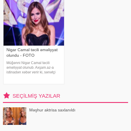
tərkibli olduğ
başlığını yazıb. Fotolar böyük
maraqla qarşılanıb. Həmi
Nigar Camal təcili əməliyyat
olundu - FOTO
Müğənni Nigar Camal təcili
əməliyyat olunub. Axşam.az-a
istinadən xəbər verir ki, sənətçi
bununla bağlı sosial şəbəkə
hesabında paylaşım edib. O,
hazırda reabilitasiya prosesində
olduğunu bildirib:. "Bu gün
SEÇILMIŞ YAZILAR
gözlənilmədə
Məşhur aktrisa saxlanıldı