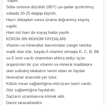
səpilir.
Soba sinisinə düzülüb 180°C-yə qədər qızdırılmış
sobada 20-25 dəqiqə bişirilir.
Hazır olduqdan sonra üzəinə doğranmış keşniş
səpilir.
Həm isti həm də soyuq halda yeyilir.
KÖKÜN ƏN MÜHÜM FAYDALARI
Vitamin və minerallar baxımından zəngin tərkibə
malik olan kök, başda A vitamini olmaqla K, C, B, B6
və E kimi vacib vitaminləri ehtiva etdiyi üçün
orqanizmin bir çox vitamin və mineral maddələrə
olan sutkalıq tələbatını təmin edən ən faydalı
tərəvəzlər arasında yer tutur.
Kökün insan sağlamlığına möcüzəvi təsiri vardır.
Göz sağlamlığına faydalıdır.
Saçların uzanmasına kömək edir.
Dərini təravətləndirir.