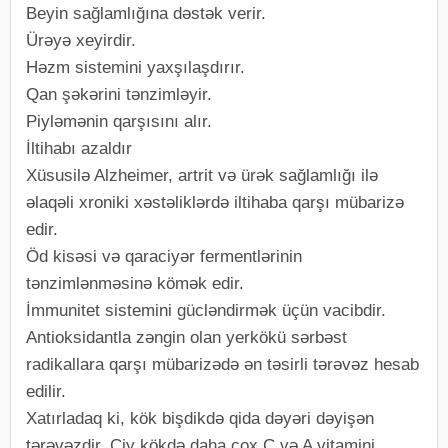
Beyin sağlamlığına dəstək verir.
Ürəyə xeyirdir.
Həzm sistemini yaxşılaşdırır.
Qan şəkərini tənzimləyir.
Piyləmənin qarşısını alır.
İltihabı azaldır
Xüsusilə Alzheimer, artrit və ürək sağlamlığı ilə
əlaqəli xroniki xəstəliklərdə iltihaba qarşı mübarizə
edir.
Öd kisəsi və qaraciyər fermentlərinin
tənzimlənməsinə kömək edir.
İmmunitet sistemini gücləndirmək üçün vacibdir.
Antioksidantla zəngin olan yerkökü sərbəst
radikallara qarşı mübarizədə ən təsirli tərəvəz hesab
edilir.
Xatırladaq ki, kök bişdikdə qida dəyəri dəyişən
tərəvəzdir. Çiy kökdə daha çox C və A vitamini,