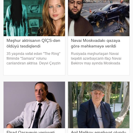
analizləri
Məşhur aktrisanın QİÇS-dən
Nəvai Moskvadakı qəzaya
öldüyü təsdiqləndi
görə məhkəməyə verildi
35 yaşında vəfat edən "The Ring"
Rusiyada məşhurlaşan Nəvai
filmində "Samara" rolunu
ləqəbli azərbaycanlı ifaçı Nəvai
canlandıran aktrisa Deyvi Çeyzin
Bəkirov may ayında Moskvada
ölüm səbəbi bəlli olub. xarici
baş vermiş yol-nəqliyyat
mətbuata istinadən xəbər verir ki,
hadisəsindən sonra şəhər
Los-Anceles İl Tibbi Ekspertiza
infrastrukturuna vurulan zərərə
İdarəsini
görə məhkəməyə verilib. Bu
barədə TASS məlumat yayıb
Elşad Qarayevin vəsiyyəti
Aqil Məlikov əməliyyat olundu