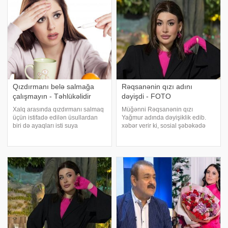
adam. Abiyə - Böyük, ulu
Qızdırmanı belə salmağa
Rəqsanənin qızı adını
çalışmayın - Təhlükəlidir
dəyişdi - FOTO
Xalq arasında qızdırmanı salmaq
Müğənni Rəqsanənin qızı
üçün istifadə edilən üsullardan
Yağmur adında dəyişiklik edib.
biri də ayaqları isti suya
xəbər verir ki, sosial şəbəkədə
qoymaqdır. Lakin bu metod hər
Yana adı ilə tanınan Yağmur, artıq
zaman faydalı hesab edilmir və
rəsmi şəkildə adını Yana olaraq
bəzi hallarda vəziyyəti daha da
dəyişdirdiyini açıqlayıb. Ad
ağırlaşdıra bilər. xəbər verir ki,
dəyişikliyinin səbəbi ilə bağlı isə
yüksə
ətrafl