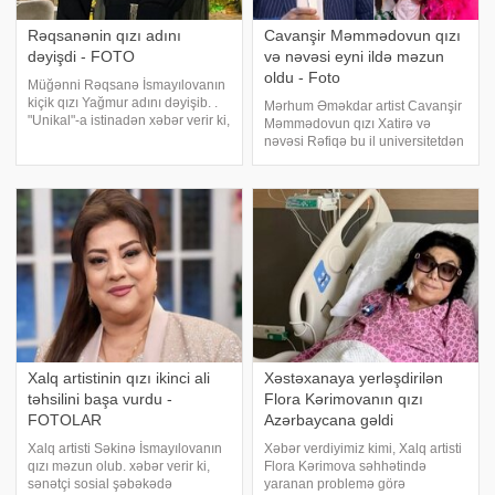
Rəqsanənin qızı adını
Cavanşir Məmmədovun qızı
dəyişdi - FOTO
və nəvəsi eyni ildə məzun
oldu - Foto
Müğənni Rəqsanə İsmayılovanın
kiçik qızı Yağmur adını dəyişib. .
Mərhum Əməkdar artist Cavanşir
"Unikal"-a istinadən xəbər verir ki,
Məmmədovun qızı Xatirə və
o özünə Yana adını götürüb.
nəvəsi Rəfiqə bu il universitetdən
İfaçının qızı yeni adını
məzun olub. xəbər verir ki, bunun
rəsmiləşdirib. . Qeyd edək ki,
Rəfiqə sosial media hesabındakı
Rəqsanənin həyat yoldaşı
paylaşımda bildirib. Onun
sözlərinə görə bu, anasının 4-cü
al
Xalq artistinin qızı ikinci ali
Xəstəxanaya yerləşdirilən
təhsilini başa vurdu -
Flora Kərimovanın qızı
FOTOLAR
Azərbaycana gəldi
Xalq artisti Səkinə İsmayılovanın
Xəbər verdiyimiz kimi, Xalq artisti
qızı məzun olub. xəbər verir ki,
Flora Kərimova səhhətində
sənətçi sosial şəbəkədə
yaranan problemə görə