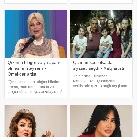
paylaşdığı təbrik mesajı ilə qızının
xəstəxanaya yerləşdirilib. . xəbər
ikinci ali təhsilini başa vurduğunu
verir ki, Xalq artistinin köməkçisi
bildirib. "Əziz balam, ikinci ali
Yaqut İmanova sənətkarın
təhsilini başa vurmağı
səhhətindən danışıb. . O, bildirib
ki, Flor
Qızımın bloger və ya aparıcı
Qızımın səsi olsa da,
olmasını istəyirəm' -
siyasəti seçdi' - Xalq artisti
Əməkdar artist
Xalq artisti Gülyanaq
Məmmədova "Qonaqcanlı"
"Qızımın nə planladığını bilmirəm
verilişində qızı ilə bağlı açıqlama
amma, mən onun aparıcı və
verib. xəbər verir ki, sənətçi
bloger olmasını çox arzulayıram".
övladı Sılanın istedadından
xəbər verir ki, bunu Əməkdar
danışıb. Xal artisti bildirib ki,
artist Mətanət İsgəndərli deyib.
qızının musiqi istedadı olsa da, o
"Qonaqcanlı" verilişində danışan
müğənn
sənətçi qışd