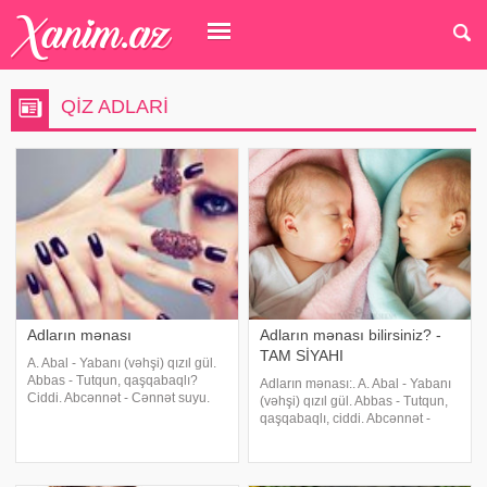
QIZ ADLARI
Adların mənası
Adların mənası bilirsiniz? -
TAM SİYAHI
A. Abal - Yabanı (vəhşi) qızıl gül.
Abbas - Tutqun, qaşqabaqlı?
Adların mənası:. A. Abal - Yabanı
Ciddi. Abcənnət - Cənnət suyu.
(vəhşi) qızıl gül. Abbas - Tutqun,
Abdul - Qul. Abdulla - Allahın
qaşqabaqlı, ciddi. Abcənnət -
qulu. Abhəyat - Yəyat suyu. Abid -
Cənnət suyu. Abdul - Qul. Abdulla
Ibadətlə məşğul olan adam.
- Allahın qulu. Abhəyat - Yəyat
Abiyə - Böyük, ulu. Abidə -
suyu. Abid - Ibadətlə məşğul olan
1.İnanan