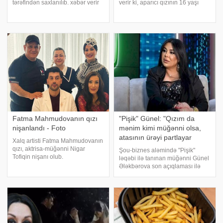
tərəfindən saxlanılıb. xəbər verir
verir ki, aparıcı qızının 16 yaşı
ki, onun narkotik istintaqı
tamam olduğunu bildirib.
çərçivəsində saxlanılıldığı
L.Quliyeva övladı ilə fotosunu
bildirilib. Bu gün aparılan ikinci
yayımlayaraq "İrisim 16" qısa
əməliyyat dalğasında Türkan
şərhini yazıb və ürək emojis
Şorayı
Fatma Mahmudovanın qızı
"Pişik" Günel: "Qızım da
nişanlandı - Foto
mənim kimi müğənni olsa,
atasının ürəyi partlayar
Xalq artisti Fatma Mahmudovanın
qızı, aktrisa-müğənni Nigar
Şou-biznes aləmində "Pişik"
Tofiqin nişanı olub.
ləqəbi ilə tanınan müğənni Günel
"Qafqazinfo"ya istinadla xəbər
Ələkbərova son açıqlaması ilə
verir ki, nişandan görüntüləri Xalq
yenidən gündəmə gəlib. Sənətçi
artisti Firəngiz Mütəllimova sosial
"Öz aramızda" verilişində qızı ilə
şəbəkə hesabında paylaşıb
bağlı danışaraq onun gələcək
peşə seçimi barəd