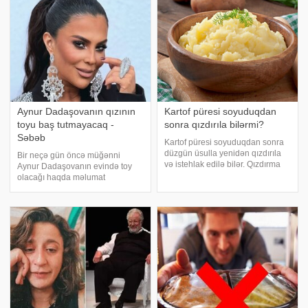
Aynur Dadaşovanın qızının
Kartof püresi soyuduqdan
toyu baş tutmayacaq -
sonra qızdırıla bilərmi?
Səbəb
Kartof püresi soyuduqdan sonra
düzgün üsulla yenidən qızdırıla
Bir neçə gün öncə müğənni
və istehlak edilə bilər. Qızdırma
Aynur Dadaşovanın evində toy
zamanı aşağı və ya orta dərəcəli
olacağı haqda məlumat
odun seçilməsi pürenin
vermişdik. AZXEBER.CM xəbər
konsistensiyasının qorunmasına
verir ki, səntçi toyun baş
kömək edir. Ehtiyac yaranarsa, az
tutmayacağını açıqlayıb. "Öz
miqdard
aramızda" verilişində qonaq olan
Dadaşova bunun səbəbin