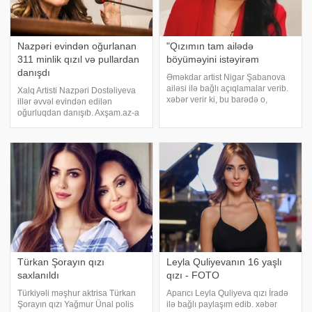
Nazpəri evindən oğurlanan
"Qızımın tam ailədə
311 minlik qızıl və pullardan
böyüməyini istəyirəm
danışdı
Əməkdar artist Nigar Şabanova
ailəsi ilə bağlı açıqlamalar verib.
Xalq Artisti Nazpəri Dostəliyeva
xəbər verir ki, bu barədə o,
illər əvvəl evindən edilən
"Pərvizə görə"də danışıb. Sənətçi
oğurluqdan danışıb. Axşam.az-a
qardaşının övladlığa götürdüyü
istinadən xəbər verir ki,
qızından söz açıb:. "Mən ailəm
müğənniyə "Zarafat bir yana"
üçün nəfəs alıram
proqramında "Evinizdən 311 min
manat dəyərində qızıl, 15 mi
Türkan Şorayın qızı
Leyla Quliyevanın 16 yaşlı
saxlanıldı
qızı - FOTO
Türkiyəli məşhur aktrisa Türkan
Aparıcı Leyla Quliyeva qızı İradə
Şorayın qızı Yağmur Ünal polis
ilə bağlı paylaşım edib. xəbər