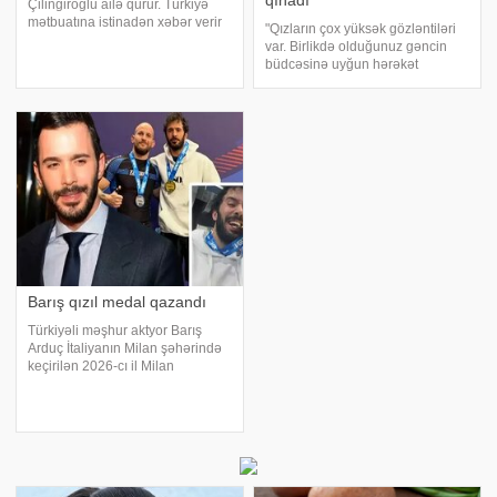
qınadı
Çilingiroğlu ailə qurur. Türkiyə
mətbuatına istinadən xəbər verir
"Qızların çox yüksək gözləntiləri
ki, o, dörd ildir birlikdə olduğu iş
var. Birlikdə olduğunuz gəncin
adamı Mürsəl Kayadan evlilik
büdcəsinə uyğun hərəkət
təklifi alıb. Çilingiroğlu təklifə "hə"
etməlisiniz. Onlar onun onlara
deyib və bu xüsus
verəcəyi dəyərə deyil, maşına
baxırlar. Sonra deyirlər ki, "Necə
evlənirsiniz? Evlənəcək kiş
Barış qızıl medal qazandı
Türkiyəli məşhur aktyor Barış
Arduç İtaliyanın Milan şəhərində
keçirilən 2026-cı il Milan
Beynəlxalq Açıq Turniri – IBJJF
Ciu-Citsu Çempionatında iştirak
edib. Türkiyə mətbuatına
istinadən xəbər verir ki, o,
sözügedən yarışd