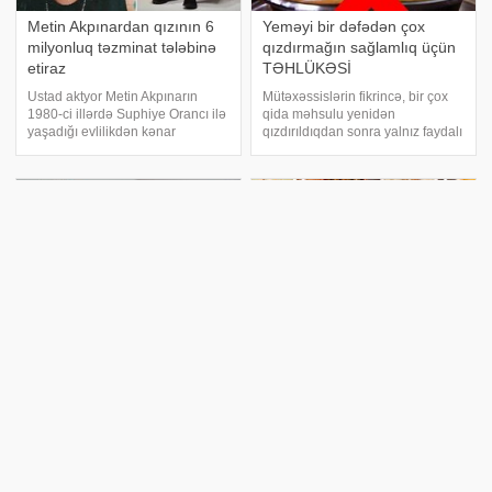
Metin Akpınardan qızının 6
Yeməyi bir dəfədən çox
milyonluq təzminat tələbinə
qızdırmağın sağlamlıq üçün
etiraz
TƏHLÜKƏSİ
Ustad aktyor Metin Akpınarın
Mütəxəssislərin fikrincə, bir çox
1980-ci illərdə Suphiye Orancı ilə
qida məhsulu yenidən
yaşadığı evlilikdən kənar
qızdırıldıqdan sonra yalnız faydalı
münasibətdən doğulan əkiz
xüsusiyyətlərini itirmir, həm də
qızlarından Duygu Nebioğlu
sağlamlıq üçün təhlükəli ola bilər.
tərəfindən açılmış təzminat
Müasir həyatda insanların çoxu
iddiası yeni mərhələyə keçib.
hər gün bir neçə dəfə təzə yemə
xəbər verir ki, Duyg
"O səsi tanıdım…" – Aybeniz
Bu yeməyi ikinci dəfə
Haşımovadan qızına kövrək
qızdırmaq olmaz
ad günü təbriki
Göbələk yeməyini ikinci dəfə
isidib yemək olmaz. xəbər verir
Tanınmış sənətçi Aybeniz
ki, göbələk isidildikdə zülal
Haşımova qızı Ayni­şanın ad günü
quruluşu pozulur: İlk bişirmədə
münasibətilə sosial mediada
sabitləşən zülal bağları ikinci
duyğusal paylaşım edib. xəbər