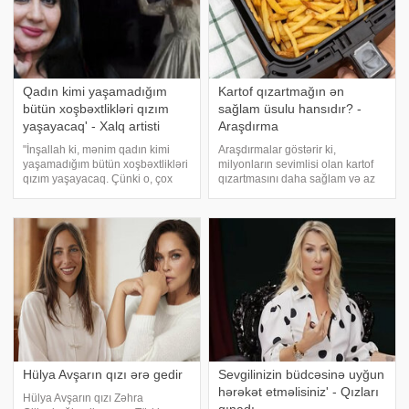
Qadın kimi yaşamadığım
Kartof qızartmağın ən
bütün xoşbəxtlikləri qızım
sağlam üsulu hansıdır? -
yaşayacaq' - Xalq artisti
Araşdırma
"İnşallah ki, mənim qadın kimi
Araşdırmalar göstərir ki,
yaşamadığım bütün xoşbəxtlikləri
milyonların sevimlisi olan kartof
qızım yaşayacaq. Çünki o, çox
qızartmasını daha sağlam və az
doğru seçim edib. Bu sözləri -a
yağlı hazırlamağın yolu məlum
açıqlamasında xalq artisti Naibə
olub. "Current Research in Food
Allahverdiyeva deyib. Bir neçə
Science" jurnalında dərc olunan
gün öncə qızını gəlin köçürə
yeni elmi iş mikrodalğal
Hülya Avşarın qızı ərə gedir
Sevgilinizin büdcəsinə uyğun
hərəkət etməlisiniz' - Qızları
Hülya Avşarın qızı Zəhra