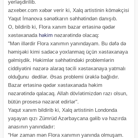
yerləşdirilib.
azxeber.com xəbər verir ki, Xalq artistinin köməkçisi
Yaqut İmanova sənətkarın səhhətindən danışıb.
O, bildirib ki, Flora xanım bazar ertəsinə qədər
xəstəxanada
həkim
nəzarətində olacaq:
"Mən illərdir Flora xanımın yanındayam. Bu dəfə də
həmişəki kimi sadəcə yoxlanmaq üçün xəstəxanaya
gəlmişdik. Həkimlər səhhətindəki problemlərin
ciddiyətini nəzərə alaraq təcili xəstəxanaya yatmalı
olduğunu dedilər. Əsas problemi ürəklə bağlıdır.
Bazar ertəsinə qədər xəstəxanada həkim
nəzarətində qalacaq. Allah dövlətimizdən razı olsun,
bütün prosesə nəzarət edirlər".
Yaqut xanım bildirib ki, Xalq artistinin Londonda
yaşayan qızı Zümrüd Azərbaycana gəlib və hazırda
anasının yanındadır:
"Hər zaman mən Flora xanımın yanında olmuşam.