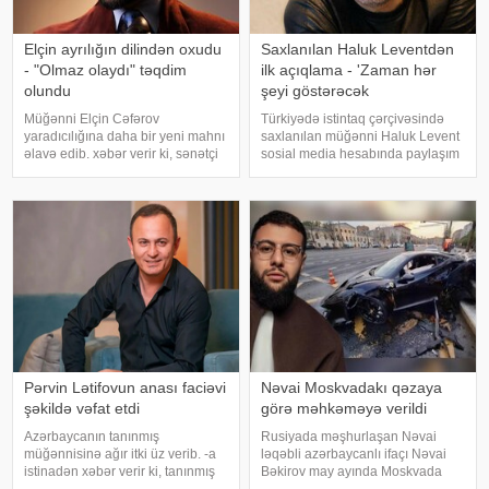
Elçin ayrılığın dilindən oxudu
Saxlanılan Haluk Leventdən
- "Olmaz olaydı" təqdim
ilk açıqlama - 'Zaman hər
olundu
şeyi göstərəcək
Müğənni Elçin Cəfərov
Türkiyədə istintaq çərçivəsində
yaradıcılığına daha bir yeni mahnı
saxlanılan müğənni Haluk Levent
əlavə edib. xəbər verir ki, sənətçi
sosial media hesabında paylaşım
bu dəfə "Olmaz olaydı" adlı
edərək haqqında yayılan iddialara
mahnısını dinləyicilərin ixtiyarına
münasibət bildirib. Türkiyə
verib. . Bəstənin sözləri Rafael
mətbuatına istinadən xəbər verir
Şabanova, musiqisi is
ki, Levent şəxsi həyatı ilə Ahba
Pərvin Lətifovun anası faciəvi
Nəvai Moskvadakı qəzaya
şəkildə vəfat etdi
görə məhkəməyə verildi
Azərbaycanın tanınmış
Rusiyada məşhurlaşan Nəvai
müğənnisinə ağır itki üz verib. -a
ləqəbli azərbaycanlı ifaçı Nəvai
istinadən xəbər verir ki, tanınmış
Bəkirov may ayında Moskvada
müğənni Pərvin Lətifovun anası
baş vermiş yol-nəqliyyat