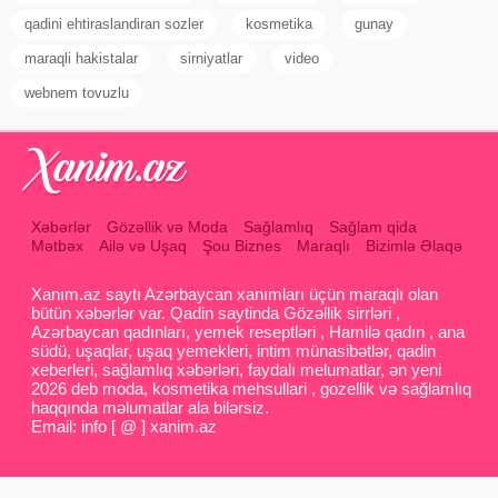
qadini ehtiraslandiran sozler
kosmetika
gunay
maraqli hakistalar
sirniyatlar
video
webnem tovuzlu
Xəbərlər
Gözəllik və Moda
Sağlamlıq
Sağlam qida
Mətbəx
Ailə və Uşaq
Şou Biznes
Maraqlı
Bizimlə Əlaqə
Xanım.az saytı Azərbaycan xanımları üçün maraqlı olan
bütün xəbərlər var. Qadin saytinda Gözəllik sirrləri ,
Azərbaycan qadınları, yemek reseptləri , Hamilə qadın , ana
südü, uşaqlar, uşaq yemekleri, intim münasibətlər, qadin
xeberleri, sağlamlıq xəbərləri, faydalı melumatlar, ən yeni
2026 deb moda, kosmetika mehsullari , gozellik və sağlamlıq
haqqında məlumatlar ala bilərsiz.
Email: info [ @ ] xanim.az