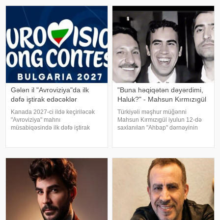
yatırırlar. Onların arasında
Daha sonra isə Zaur ailəsi il
restoran, kafe, geyim, gözəllik və
qida sektorunda fəaliyyət
göstərən, öz adları il
Gələn il "Avroviziya"da ilk
"Buna həqiqətən dəyərdimi,
dəfə iştirak edəcəklər
Haluk?" - Mahsun Kırmızıgül
Kanada 2027-ci ildə keçiriləcək
Türkiyəli məşhur müğənni
"Avroviziya" mahnı
Mahsun Kırmızıgül iyulun 12-də
müsabiqəsində ilk dəfə iştirak
saxlanılan "Ahbap" dərnəyinin
edəcək. xəbər verir ki, bu barədə
sədri, tanınmış müğənni Haluk
"Avroviziya"nın rəsmi saytı
Leventlə bağlı paylaşım edib.
məlumat yayıb. Bildirilib ki,
xəbər verir ki, Mahsun instaqram
Kanada 2015-ci ildə yarışmay
hesabında bir zamanlar ən yaxı