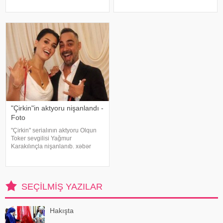
Almaz Lətifova bu gün qəfil
hadisəsindən sonra şəhər
dünyasını dəyişib. O özlərinə
infrastrukturuna vurulan zərərə
məxsus bağ sahəsində çalışarkən
görə məhkəməyə verilib. Bu
əlinə bata
barədə TASS məlumat yayıb
"Çirkin"in aktyoru nişanlandı -
Foto
"Çirkin" serialının aktyoru Olqun
Toker sevgilisi Yağmur
Karakılınçla nişanlanıb. xəbər
verir ki, aktyor sevgilisini Bursada
yaşayan ailəsindən istəyib. Tokeri
bu özəl günündə həmkarları Diren
Polatoğulları və Mustaf
SEÇILMIŞ YAZILAR
Hakışta