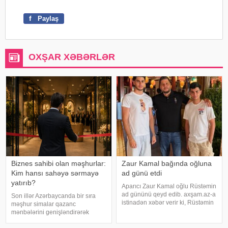
f
Paylaş
OXŞAR XƏBƏRLƏR
Biznes sahibi olan məşhurlar:
Zaur Kamal bağında oğluna
Kim hansı sahəyə sərmayə
ad günü etdi
yatırıb?
Aparıcı Zaur Kamal oğlu Rüstəmin
ad gününü qeyd edib. axşam.az-a
Son illər Azərbaycanda bir sıra
istinadən xəbər verir ki, Rüstəmin
məşhur simalar qazanc
15 yaşı tamam olub. Aparıcı
mənbələrini genişləndirərək
övladının özəl gününü əvvəlcə
müxtəlif sahələrə sərmayə
ailəsi ilə bağ evində qeyd edib.