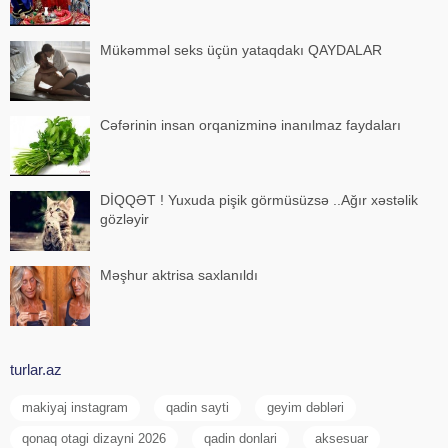
Mükəmməl seks üçün yataqdakı QAYDALAR
Cəfərinin insan orqanizminə inanılmaz faydaları
DİQQƏT ! Yuxuda pişik görmüsüzsə ..Ağır xəstəlik
gözləyir
Məşhur aktrisa saxlanıldı
turlar.az
makiyaj instagram
qadin sayti
geyim dəbləri
qonaq otagi dizayni 2026
qadin donlari
aksesuar