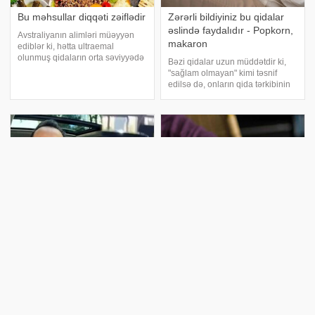
Bu məhsullar diqqəti zəiflədir
Zərərli bildiyiniz bu qidalar
əslində faydalıdır - Popkorn,
Avstraliyanın alimləri müəyyən
makaron
ediblər ki, hətta ultraemal
olunmuş qidaların orta səviyyədə
Bəzi qidalar uzun müddətdir ki,
qəbulu belə diqqətin zəifləməsi
"sağlam olmayan" kimi təsnif
və informasiyanın emal sürətinin
edilsə də, onların qida tərkibinin
azalması ilə əlaqəlidir. xəbər verir
araşdırılması fərqli bir reallığı
ki, tədqiqatın nəticələri
ortaya qoyur. Düzgün bişirmə
"Alzheimer
üsulları və nəzarətli istehlak ilə
bu qidalar bədə
"Bezdik, bu qədər cərimə
2 peşə sahibi Alzeymerin
olmaz, 700 manat
yanından belə keçmir -
ödəmişəm
ARAŞDIRMA
Müğənni Ayaz Qasımov ona
Harvard Universitetinin apardığı
yazılan cərimədən narazıçılıq
tarixi araşdırma sübut etdi ki,
edib. . xəbər verir ki, sənətçi
dövrümüzün qorxulu yuxusu olan
evinin yaxınlığında marketə
Alzeymerə qarşı ən güclü qalxan