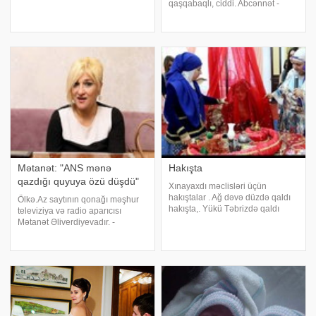
Abdul - Qul. Abdulla - Allahın
qaşqabaqlı, ciddi. Abcənnət -
qulu. Abhəyat - Yəyat suyu. Abid -
Cənnət suyu. Abdul - Qul. Abdulla
Ibadətlə məşğul olan adam.
- Allahın qulu. Abhəyat - Yəyat
Abiyə - Böyük, ulu. Abidə -
suyu. Abid - Ibadətlə məşğul olan
1.İnanan
adam. Abiyə - Böyük, ulu
Mətanət: "ANS mənə
Hakışta
qazdığı quyuya özü düşdü"
Xınayaxdı məclisləri üçün
hakıştalar . Ağ dəvə düzdə qaldı
Ölkə.Az saytının qonağı məşhur
hakışta,. Yükü Təbrizdə qaldı
televiziya və radio aparıcısı
hakışta. Oğlanı dərd apardı
Mətanət Əliverdiyevadır. -
hakışta,. Dərmanı qızda qaldı
Televizoru açırıq Mətanəti
hakışta. Gülü atdım dənizə
görürük, radionu açırıq Mətanəti
hakışta,. Batdı çıxmadı üzə
eşidirik, seriala baxırıq yenə
hakışta. Nolar bizi
Mətanət. - Deyir ki, min yeyənin
olsun, bi