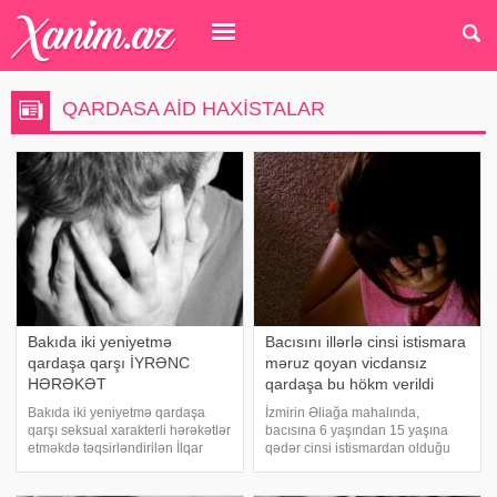
QARDASA AID HAXISTALAR
Bakıda iki yeniyetmə
Bacısını illərlə cinsi istismara
qardaşa qarşı İYRƏNC
məruz qoyan vicdansız
HƏRƏKƏT
qardaşa bu hökm verildi
Bakıda iki yeniyetmə qardaşa
İzmirin Əliağa mahalında,
qarşı seksual xarakterli hərəkətlər
bacısına 6 yaşından 15 yaşına
etməkdə təqsirləndirilən İlqar
qədər cinsi istismardan olduğu
Mikayılov Apellyasiya
iddiasıyla 'uşağın cinsi istismarı'
məhkəməsinə şikayəti edib.
suçundan mühakimə olunan E. Ş