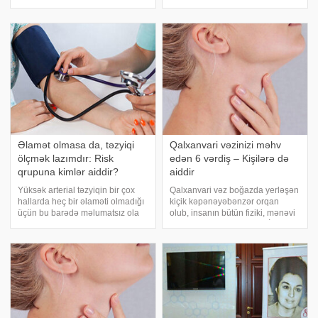
Love Nature seriyası tərkibində
görə, bunu Əməkdar artist,
xiyar ekstraktı mövcüddur. O nəyə
müğənni Zöhrə Abdullayeva
görə faydalıdır? Necə istifadə
sosial şəbəkədə qeyd edib.
etmək olar? Hansı xüsusiyyətlər
Əslən Şuşadan olan müğənni
Şuşada keçirilə
Əlamət olmasa da, təzyiqi
Qalxanvari vəzinizi məhv
ölçmək lazımdır: Risk
edən 6 vərdiş – Kişilərə də
qrupuna kimlər aiddir?
aiddir
Yüksək arterial təzyiqin bir çox
Qalxanvari vəz boğazda yerləşən
hallarda heç bir əlaməti olmadığı
kiçik kəpənəyəbənzər orqan
üçün bu barədə məlumatsız ola
olub, insanın bütün fiziki, mənəvi
bilərik. Buna görə də hər kəs ən
proseslərində iştirak edir. İnsanın
azı 3 ildən bir mütləq təzyiqini
enerjisi, əhvalı, sağlamlığı bu
ölçməlidir. Səhiyyə Nazirliyinin
orqanın işindən asılıdır. Bu zərif
İctiami Səhiyyə və İslahatla
vəzi sıradan çıxarmaq ço