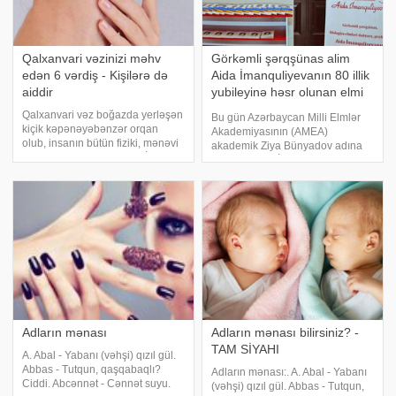
Qalxanvari vəzinizi məhv
Görkəmli şərqşünas alim
edən 6 vərdiş - Kişilərə də
Aida İmanquliyevanın 80 illik
aiddir
yubileyinə həsr olunan elmi
konfrans keçirilib - FOTO
Qalxanvari vəz boğazda yerləşən
Bu gün Azərbaycan Milli Elmlər
kiçik kəpənəyəbənzər orqan
Akademiyasının (AMEA)
olub, insanın bütün fiziki, mənəvi
akademik Ziya Bünyadov adına
proseslərində iştirak edir. İnsanın
Şərqşünaslıq İnstitutunun
enerjisi, əhvalı, sağlamlığı bu
təşkilatçılığı ilə görkəmli
orqanın işindən asılıdır. Bu zərif
şərqşünas alim, filologiya elmləri
vəzi sıradan çıxarmaq ço
doktoru, professor Aida
İmanquliyevanın anadan
olmasını
Adların mənası
Adların mənası bilirsiniz? -
TAM SİYAHI
A. Abal - Yabanı (vəhşi) qızıl gül.
Abbas - Tutqun, qaşqabaqlı?
Adların mənası:. A. Abal - Yabanı
Ciddi. Abcənnət - Cənnət suyu.
(vəhşi) qızıl gül. Abbas - Tutqun,