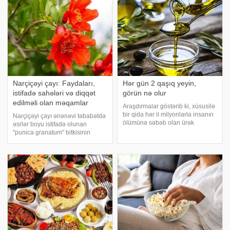
Narçiçəyi çayı: Faydaları,
Hər gün 2 qaşıq yeyin,
istifadə sahələri və diqqət
görün nə olur
edilməli olan məqamlar
Araşdırmalar göstərib ki, xüsusilə
bir qida hər il milyonlarla insanın
Narçiçəyi çayı ənənəvi təbabətdə
ölümünə səbəb olan ürək
əsrlər boyu istifadə olunan
xəstəliyi riskini azalda bilər. Hətta
"punica granatum" bitkisinin
xolesterol kimi bir bəlanı qida
çiçəklərindən əldə edilən bitki
vasitəsiylə aradan qaldırmaq
mənşəli bir içkidir. xəbər verir ki,
mümkündür. xəbər verir ki
zəngin fitokimyasala malik olan
narçiçəyi ekstraktlarını