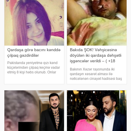
"Ölkə.Az" xəbər verir ki,
(30), 30 il həbs cəzasına məhkum
təqsirləndirilən şəxsin şikayətinə
edilib. Türkiyə KİV-inə istinadl
Bak
Qardaşa görə bacını kənddə
Bakıda ŞOK! Vəhşicəsinə
çılpaq gəzdirdilər
döyülən iki qardaşa dəhşətli
işgəncələr verildi – ( +18
Pakistanda yeniyetmə qızı kənd
FOTOLAR)
küçələrindən çılpaq keçmə vadar
Bakının Xəzər rayonunda iki
etmiş 8 kişi həbs olunub. Onlar
qardaşın xəsarət alması ilə
qardaşın əməlinə görə bacıdan
nəticələnən cinayət hadisəsi baş
"qisas" alıblar. -a istinadən bildirir
verib. -un məlumatına görə,
ki, olay Pakistanın şimal-
hadisə rayonun Binə
qərbindəki Xeybər-Pahtunxv
qəsəbəsində qeydə alınıb. Həmin
qəsəbədə yaşayan Mülkədar
Nəzərov və onun qardaşı
İsgəndə