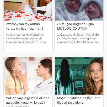
Azərbaycan toylarında
Əkiz uşaq doğmaq üçün
yengə nə üçün lazımdır?
MÜTLƏQ OXUYUN
Azərbaycanda toy mərasimləri
1. Oxucu sualı: Salam həkim. Bu
həmişə özünəməxsus adət-
yaxınlarda toyum olacaq. Həm
ənənələrilə diqqət çəkib. Bizim
ailə quracağım kəs, həm də mən
toyların bir özünəməxsus tərəfi də
ekiz uşaqlarımızın olmasını
yengəlikdir. Əvvəllər yengəliyə
istəyirik. Bunun üçün nə isə
xüsusi diqqət yetirilir, onu toyun
məsləhətiniz varmı?
bir atributu kimi
Ümumiyyətlə, ekiz uşaqların
qiymətləndirirdilər
doğulması nədən aslıdır?
Bakıda yayıldığı iddia olunan
Məşhur aktrisanın QİÇS-dən
qulaqdibi xəstəliyi ilə bağlı
öldüyü təsdiqləndi