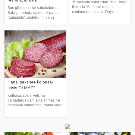
rəsmi açıqlama
35 yaşında vəfat edən "The Ring"
filmində "Samara" rolunu
Son günlər sosial şəbəkələrdə
canlandıran aktrisa Deyvi
Bakı şəhərində epidemik parotit
Çeyzin ölüm səbəbi bəlli olub.
(qulaqdibi) xəstəliyinin geniş
xarici mətbuata istinadən xəbər
yayıldığı ilə bağlı paylaşımlar
verir ki, Los-Anceles İl Tibbi
yayılır. xəbər verir ki, bu barədə
Ekspertiza İdarəsini
Səhiyyə Nazirliyi məlumat yayıb.
Nazirlikdən bildirilib ki, həmi
Hansı şəxslərə kolbasa-
sosis OLMAZ?
Kolbasa, sosis, vetçina
damarlarda qan laxtalanması və
tromblara səbəb olur. xəbər verir
ki, kardioloq Oleq Varfolomeyev
bəzi xəstələri xəbərdar edib. Qan
laxtaları bir növ jeləyə çevrilmiş
kiçik laxtalardır. Ağciyərlə