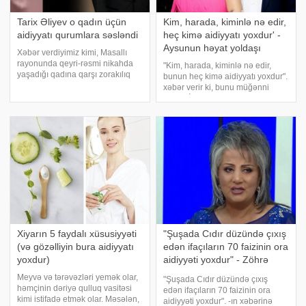
Tarix Əliyev o qadın üçün
Kim, harada, kiminlə nə edir,
aidiyyatı qurumlara səsləndi
heç kimə aidiyyatı yoxdur' -
Aysunun həyat yoldaşı
Xəbər verdiyimiz kimi, Masallı
rayonunda qeyri-rəsmi nikahda
"Kim, harada, kiminlə nə edir,
yaşadığı qadına qarşı zorakılıq
bunun heç kimə aidiyyatı yoxdur".
əməlləri törətmiş şəxs həbs
xəbər verir ki, bunu müğənni
edilib. xəbər verir ki,
Aysun İsmayılovanın boşanma
"Qafqazinfo"nun əldə etdiyi
ərəfəsində olduğu həyat yoldaşı
məlumata görə, hadisə mayın 2-
Ramil Vəliyev deyib. "Kim,
də Masall
harada, kiminlə nə edir
Xiyarın 5 faydalı xüsusiyyəti
"Şuşada Cıdır düzündə çıxış
(və gözəlliyin bura aidiyyatı
edən ifaçıların 70 faizinin ora
yoxdur)
aidiyyəti yoxdur" - Zöhrə
Abdullayeva
Meyvə və tərəvəzləri yemək olar,
"Şuşada Cıdır düzündə çıxış
həmçinin dəriyə qulluq vasitəsi
edən ifaçıların 70 faizinin ora
kimi istifadə etmək olar. Məsələn,
aidiyyəti yoxdur". -ın xəbərinə