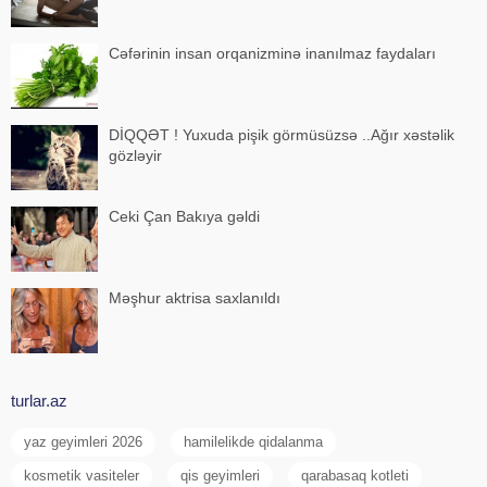
Cəfərinin insan orqanizminə inanılmaz faydaları
DİQQƏT ! Yuxuda pişik görmüsüzsə ..Ağır xəstəlik
gözləyir
Ceki Çan Bakıya gəldi
Məşhur aktrisa saxlanıldı
turlar.az
yaz geyimleri 2026
hamilelikde qidalanma
kosmetik vasiteler
qis geyimleri
qarabasaq kotleti