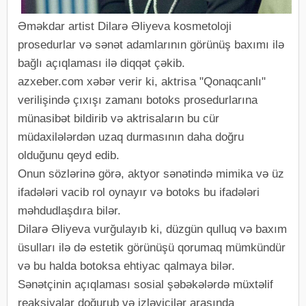
Əməkdar artist Dilarə Əliyeva kosmetoloji
prosedurlar və sənət adamlarının görünüş baxımı ilə
bağlı açıqlaması ilə diqqət çəkib.
azxeber.com xəbər verir ki, aktrisa "Qonaqcanlı"
verilişində çıxışı zamanı botoks prosedurlarına
münasibət bildirib və aktrisaların bu cür
müdaxilələrdən uzaq durmasının daha doğru
olduğunu qeyd edib.
Onun sözlərinə görə, aktyor sənətində mimika və üz
ifadələri vacib rol oynayır və botoks bu ifadələri
məhdudlaşdıra bilər.
Dilarə Əliyeva vurğulayıb ki, düzgün qulluq və baxım
üsulları ilə də estetik görünüşü qorumaq mümkündür
və bu halda botoksa ehtiyac qalmaya bilər.
Sənətçinin açıqlaması sosial şəbəkələrdə müxtəlif
reaksiyalar doğurub və izləyicilər arasında