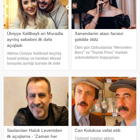
Ülviyyə Xəlilbəyli əri Muradla
Xanəndənin atası faciəvi
ayrılıq səbəbini ilk dəfə
şəkildə öldü
açıqladı
Ötən gün Qobustanda "Mercedes-
Benz" və "Toyota Prius" markalı
Aktrisa Ülviyyə Xəlilbəyli keçmiş
avtomobillərin toqquşması
həyat yoldaşı və həmkarı Murad
nəticəsində bir nəfər ölüb.
İsmayılla ayrılığı barədə ilk dəfə
Qəzada həyatını itirən
ətraflı açıqlama verib. Aktrisa bu
"Mercedes"in sürücüsü 61 yaşlı
barədə Nail Naiboğlunun
Zakir Ağayev xanənd
"YouTube" kanalında yayımlanan
müsahibəsində danışıb
Saxlanılan Haluk Leventdən
Can Kolukısa vəfat etdi
ilk açıqlama - 'Zaman hər
Türkiyəli məşhur aktyor,