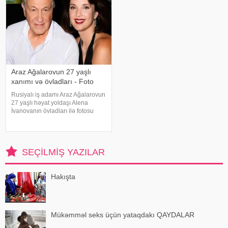
Araz Ağalarovun 27 yaşlı
xanımı və övladları - Foto
Rusiyalı iş adamı Araz Ağalarovun
27 yaşlı həyat yoldaşı Alena
İvanovanın övladları ilə fotosu
yayılıb. Şəkil sosial mediada
paylaşılıb. Fotoda Alena və
A.Ağalarovdan olan iki övladı yer
alıb. Qeyd edək ki, Araz Ağalarovu
SEÇILMIŞ YAZILAR
Hakışta
Mükəmməl seks üçün yataqdakı QAYDALAR