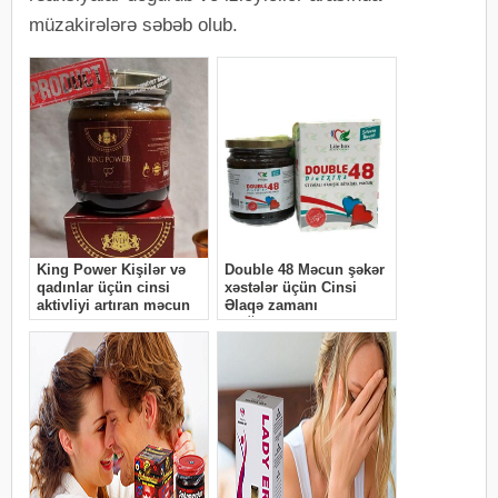
müzakirələrə səbəb olub.