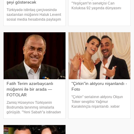
şeyi göstərəcək
"Yeşilçam"ın sənətçisi Can
Kolukısa 92 yaşında dünyasını
Türkiyədə istintaq çərçivəsində
dəyişib. xəbər verir ki, bu haqda
saxlanılan müğənni Haluk Levent
Türkiyə KİV məlumat yayıb. Aktyor
sosial media hesabında paylaşım
"Kapıcılar Kralı", "Züğürt Ağa",
edərək haqqında yayılan iddialara
"Selamsı
münasibət bildirib. Türkiyə
mətbuatına istinadən xəbər verir
ki, Levent şəxsi həyatı ilə Ahba
Fatih Terim azərbaycanlı
"Çirkin"in aktyoru nişanlandı -
müğənni ilə bir arada —
Foto
FOTOLAR
"Çirkin" serialının aktyoru Olqun
Toker sevgilisi Yağmur
Zamiq Hüseynov Türkiyənin
Karakılınçla nişanlanıb. xəbər
Bodrumda tanınmış simalarla
verir ki, aktyor sevgilisini Bursada
görüşüb. "Yeni Sabah"a istinadən
yaşayan ailəsindən istəyib. Tokeri
xəbər verir ki, müğənni Yunus
bu özəl günündə həmkarları Diren
Akgün, Uğurcan Çakır, eləcə də
Polatoğulları və Mustaf
məşqçi Fatih Terimləı ünsiyyətdə
olub. Z.Hüseynov görüş zaman