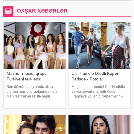
OXŞAR XƏBƏRLƏR
Məşhur musiqi qrupu
Cici Hadidlə Bredli Kuper
Türkiyəni tərk edir
Parisdə - Fotolar
Son dövrün ən çox müzakirə
Məşhur supermodel Cici Hadidlə
olunan musiqi qruplarından olan
aktyor sevgilisi Bredli Kuper
Manifest karyerası ilə bağlı
Fransaya yollanıb. xəbər verir ki,
mühüm qərar qəbul edib. xarici
cütlük Paris küçələrində əl-ələ
mətbuata istinadən xəbər verir ki,
gəzərkən obyektivlərə tuş gəliblər.
qrupun qurucusu və meneceri
Qeyd edək ki, müğənni Zayn
Tolqa Akış üzvlərin sentyabr
Malikdən ayrıldıqdan sonra Cicini
ayında İstanbuldak