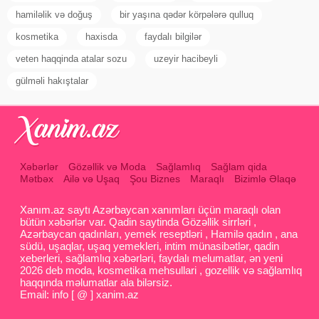
hamiləlik və doğuş
bir yaşına qədər körpələrə qulluq
kosmetika
haxisda
faydalı bilgilər
veten haqqinda atalar sozu
uzeyir hacibeyli
gülməli hakıştalar
Xəbərlər
Gözəllik və Moda
Sağlamlıq
Sağlam qida
Mətbəx
Ailə və Uşaq
Şou Biznes
Maraqlı
Bizimlə Əlaqə
Xanım.az saytı Azərbaycan xanımları üçün maraqlı olan
bütün xəbərlər var. Qadin saytinda Gözəllik sirrləri ,
Azərbaycan qadınları, yemek reseptləri , Hamilə qadın , ana
südü, uşaqlar, uşaq yemekleri, intim münasibətlər, qadin
xeberleri, sağlamlıq xəbərləri, faydalı melumatlar, ən yeni
2026 deb moda, kosmetika mehsullari , gozellik və sağlamlıq
haqqında məlumatlar ala bilərsiz.
Email: info [ @ ] xanim.az