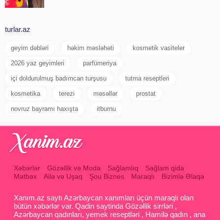
turlar.az
geyim dəbləri
həkim məsləhəti
kosmetik vasiteler
2026 yaz geyimleri
parfümeriya
içi doldurulmuş badımcan turşusu
tutma reseptleri
kosmetika
terezi
məsəllər
prostat
novruz bayramı haxışta
itburnu
Xəbərlər
Gözəllik və Moda
Sağlamlıq
Sağlam qida
Mətbəx
Ailə və Uşaq
Şou Biznes
Maraqlı
Bizimlə Əlaqə
Xanım.az saytı Azərbaycan xanımları üçün maraqlı olan
bütün xəbərlər var. Qadin saytinda Gözəllik sirrləri ,
Azərbaycan qadınları, yemek reseptləri , Hamilə qadın , ana