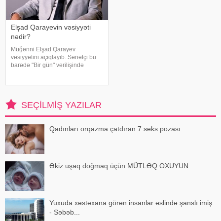
Elşad Qarayevin vəsiyyəti
nədir?
Müğənni Elşad Qarayev
vəsiyyətini açıqlayıb. Sənətçi bu
barədə "Bir gün" verilişində
danışıb. "Hər dəfə rayona gələndə
qardaşlarımın məzarını ziyarət
edirəm. Bu dünyadan hamımız
köçəcəyik. Amma köçməyin d
SEÇILMIŞ YAZILAR
Qadınları orqazma çatdıran 7 seks pozası
Əkiz uşaq doğmaq üçün MÜTLƏQ OXUYUN
Yuxuda xəstəxana görən insanlar əslində şanslı imiş
- Səbəb...