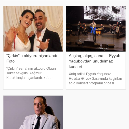
Qeyd edək ki, müğənni Zayn
iddialar səsləndirib. xəbər verir ki,
Malikdən ayrıldıqdan sonra Cicini
yerli KİV-in məlumatına görə,
Haluk Leventin köməkçis
"Çirkin"in aktyoru nişanlandı -
Anşlaq, alqış, sənət – Eyyub
Foto
Yaqubovdan unudulmaz
konsert
"Çirkin" serialının aktyoru Olqun
Toker sevgilisi Yağmur
Xalq artisti Eyyub Yaqubov
Karakılınçla nişanlanıb. xəbər
Heydər Əliyev Sarayında keçirilən
verir ki, aktyor sevgilisini Bursada
solo konsert proqramı öncəsi
yaşayan ailəsindən istəyib. Tokeri
media nümayəndələrinin
bu özəl günündə həmkarları Diren
suallarını cavablandırıb,
Polatoğulları və Mustaf
yaradıcılığı və konsertlə bağlı
fikirlərini bölüşüb. xəbər verir ki,
sənətkarın sözlərin