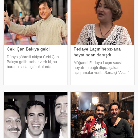
Ceki Çan Bakıya gəldi
Fədayə Laçın həbsxana
həyatından danışdı
Dünya şöhrətli aktyor Ceki Çan
Bakıya gəlib. xəbər verir ki, bu
Müğənni Fədayə Laçın şəxsi
barədə sosial şəbəkələrdə
həyatı ilə bağlı diqqətçəkən
məlumat yayılıb. Qeyd edək ki,
açıqlamalar verib. Sənətçi "Astar"
Ceki Çanın "Tanrının Zirehi 4"
yutub layihəsində ailəsində
(Armour of God 4: The Ultimatum")
yaşadığı çətinliklərdən danışıb.
adlı beynəlxalq fil
F.Laçın bildirib ki, atası anasına
xəyanət etdikdən sonra
valideynlər