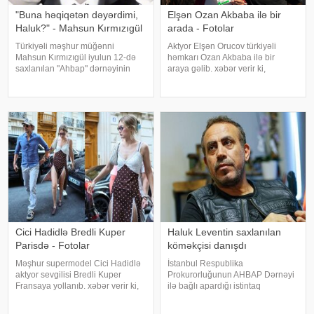
"Buna həqiqətən dəyərdimi,
Elşən Ozan Akbaba ilə bir
Haluk?" - Mahsun Kırmızıgül
arada - Fotolar
Türkiyəli məşhur müğənni
Aktyor Elşən Orucov türkiyəli
Mahsun Kırmızıgül iyulun 12-də
həmkarı Ozan Akbaba ilə bir
saxlanılan "Ahbap" dərnəyinin
araya gəlib. xəbər verir ki,
sədri, tanınmış müğənni Haluk
sənətçilər "Çırak 2" serialının
Leventlə bağlı paylaşım edib.
çəkiliş meydançasında
xəbər verir ki, Mahsun instaqram
görüşüblər. Ekran işində rol alan
hesabında bir zamanlar ən yaxı
Elşən layihənin birinci hissəsində
d
Cici Hadidlə Bredli Kuper
Haluk Leventin saxlanılan
Parisdə - Fotolar
köməkçisi danışdı
Məşhur supermodel Cici Hadidlə
İstanbul Respublika
aktyor sevgilisi Bredli Kuper
Prokurorluğunun AHBAP Dərnəyi
Fransaya yollanıb. xəbər verir ki,
ilə bağlı apardığı istintaq
cütlük Paris küçələrində əl-ələ
çərçivəsində saxlanılan Yeliz
gəzərkən obyektivlərə tuş gəliblər.
Kaya ifadəsində diqqət çəkən