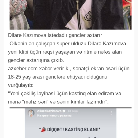
Dilarə Kazımova istedadlı gənclər axtarır
Ölkənin ən çalışqan super ulduzu Dilarə Kazımova
yeni klipi üçün rəqsi yaşayan və ritmlə nəfəs alan
gənclər axtarışına çıxıb.
azxeber.com xəbər verir ki, sənətçi ekran əsəri üçün
18-25 yaş arası gənclərə ehtiyacı olduğunu
vurğulayıb:
"Yeni çəkiliş layihəsi üçün kastinq elan edirəm və
mənə "məhz sən" və sənin kimlər lazımdır".