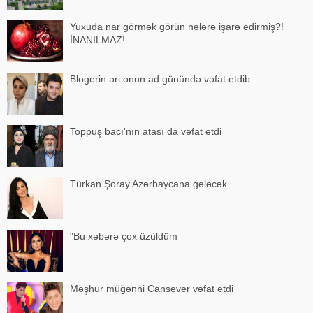
Yuxuda nar görmək görün nələrə işarə edirmiş?!
İNANILMAZ!
Blogerin əri onun ad günündə vəfat etdib
Toppuş bacı'nın atası da vəfat etdi
Türkan Şoray Azərbaycana gələcək
"Bu xəbərə çox üzüldüm
Məşhur müğənni Cansever vəfat etdi