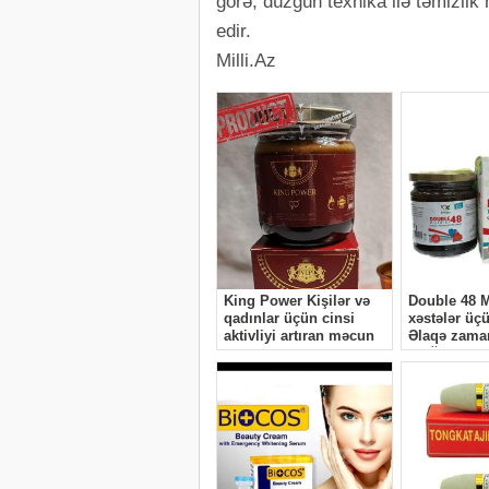
görə, düzgün texnika ilə təmizli
edir.
Milli.Az