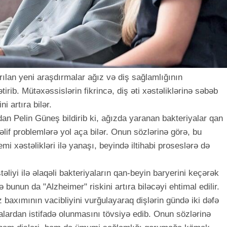
arılan yeni araşdırmalar ağız və diş sağlamlığının
rib. Mütəxəssislərin fikrincə, diş əti xəstəliklərinə səbəb
i artıra bilər.
n Pelin Güneş bildirib ki, ağızda yaranan bakteriyalar qan
if problemlərə yol aça bilər. Onun sözlərinə görə, bu
mi xəstəlikləri ilə yanaşı, beyində iltihabi proseslərə də
əliyi ilə əlaqəli bakteriyaların qan-beyin baryerini keçərək
 bunun da "Alzheimer" riskini artıra biləcəyi ehtimal edilir.
baxımının vacibliyini vurğulayaraq dişlərin gündə iki dəfə
rçalardan istifadə olunmasını tövsiyə edib. Onun sözlərinə