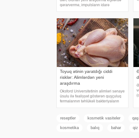
dərc olunan yeni araşdırma kişilərdə
a
qərarvermə, impulsların idarə
t
olunması və risk qiymətləndirilməsinə
g
cavabdeh olan beyin nahiyələrinin
orta hesabla 32 yaşına qədər inkişa
Toyuq ətinin yaratdığı ciddi
Ə
risklər: Alimlərdən yeni
d
araşdırma
Ə
v
Oksford Universitetinin alimləri sənaye
(
üsulu ilə fəaliyyət göstərən quşçuluq
b
fermalarının təhlükəli bakteriyaların
q
yayılması baxımından ciddi risk daşıya
a
biləcəyini bildiriblər. xəbər verir ki,
v
araşdırma zamanı son 45 i
reseptler
kosmetik vasiteler
qaş
kosmetika
balıq
bahar
qiz