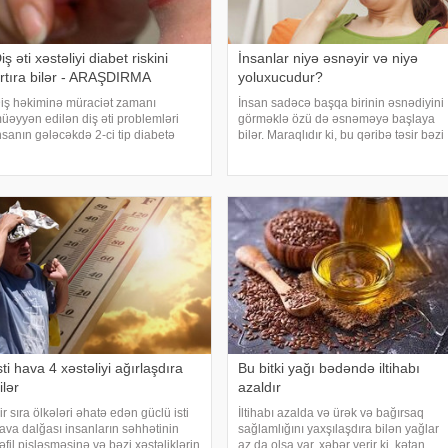
iş əti xəstəliyi diabet riskini
İnsanlar niyə əsnəyir və niyə
rtıra bilər - ARAŞDIRMA
yoluxucudur?
iş həkiminə müraciət zamanı
İnsan sadəcə başqa birinin əsnədiyini
üəyyən edilən diş əti problemləri
görməklə özü də əsnəməyə başlaya
nsanın gələcəkdə 2-ci tip diabetə
bilər. Maraqlıdır ki, bu qəribə təsir bəzi
utulma riski barədə də məlumat verə
heyvanlarda da müşahidə olunur.
ilər. xəbər verir ki, "The Lancet Public
xarici mediaya istinadən xəbər verir ki,
ealth" jurnalında dərc olunan v
əsnəmək insan orqanizminin ən adi
sti hava 4 xəstəliyi ağırlaşdıra
Bu bitki yağı bədəndə iltihabı
ilər
azaldır
ir sıra ölkələri əhatə edən güclü isti
İltihabı azalda və ürək və bağırsaq
ava dalğası insanların səhhətinin
sağlamlığını yaxşılaşdıra bilən yağlar
əfil pisləşməsinə və bəzi xəstəliklərin
az da olsa var. xəbər verir ki, kətan