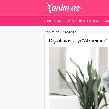
XƏBƏRLƏR
GÖZƏLLIK VƏ MODA
SA
Xanim.az
/
Xəbərlər
Diş əti xəstəliyi "Alzheimer" r