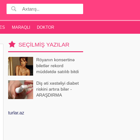
ES
MARAQLI
DOKTOR
SEÇILMIŞ YAZILAR
Röyanın konsertinə
biletlər rekord
müddətdə satılıb bitdi
Diş əti xəstəliyi diabet
riskini artıra bilər -
ARAŞDIRMA
turlar.az