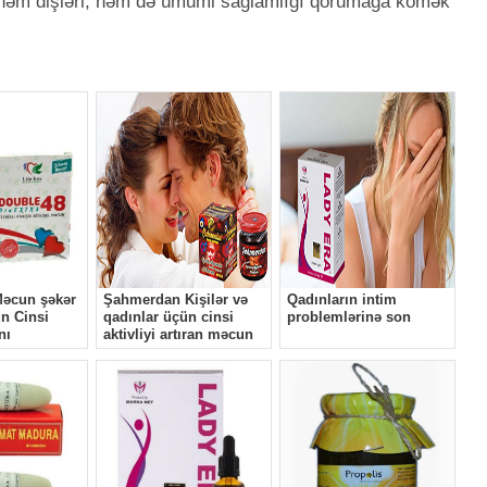
k həm dişləri, həm də ümumi sağlamlığı qorumağa kömək