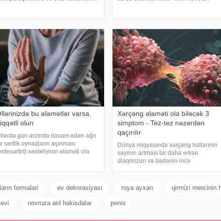
ğırlaşmasına səbəb ola bilər. Yüksək
yağı ənənəvi olaraq işlədici və yara
emperatur yalnız susuzlaşma və
sağalması üçün istifadə edilən
ünvurma riski yaratmır. xarici mediay
üyüdülmüş və preslənmiş kətan
toxumlarında
llərinizdə bu əlamətlər varsa,
Xərçəng əlaməti ola biləcək 3
iqqətli olun
simptom - Tez-tez nəzərdən
qaçırılır
llərdə gün ərzində davam edən ağrı
ə sərtlik oynaqların aşınması
Dünya miqyasında xərçəng hallarının
osteoartrit) xəstəliyinin əlaməti ola
sayının artması bir daha erkən
ilər. Bu xəstəlik oynaqları qoruyan
diaqnozun və bədənin incə
ığırdağın zamanla nazilməsi və
xəbərdarlıq əlamətlərinin düzgün şərh
şınması nəticəsində yaranır. xəbər
edilməsinin vacibliyini vurğulayır.
erir ki
Məşhur inancın əksinə olaraq,
ların formalari
ev dekorasiyası
roya ayxan
qirmizi mercinin 
xərçəng növləri həmişə ağı
 evi
novruza aid hakisdalar
penis