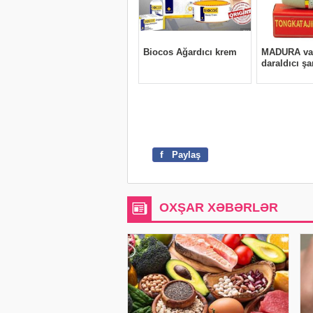
f
Paylaş
OXŞAR XƏBƏRLƏR