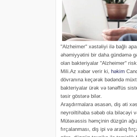
"Alzheimer" xəstəliyi ilə bağlı ap
əhəmiyyətini bir daha gündəmə gəti
olan bakteriyalar "Alzheimer" riskin
Mili.Az xəbər verir ki,
həkim
Canda
dövranına keçərək bədəndə müxtəl
bakteriyalar ürək və tənəffüs siste
təsir göstərə bilər.
Araşdırmalara əsasən, diş əti xəst
neyroiltihaba səbəb ola biləcəyi və
Mütəxəssis həmçinin düzgün ağız 
fırçalanması, diş ipi və aralıq fı