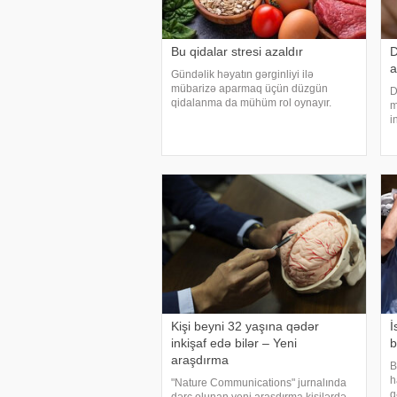
Bu qidalar stresi azaldır
D
a
Gündəlik həyatın gərginliyi ilə
mübarizə aparmaq üçün düzgün
D
qidalanma da mühüm rol oynayır.
m
axşam.az-a istinadən bildirir
i
ki, orqanizmin kifayət qədər vitamin və
t
mineral alması stressin təsirlərini
b
azaltmağa kömək edə bilər
H
Kişi beyni 32 yaşına qədər
İ
inkişaf edə bilər – Yeni
b
araşdırma
B
h
"Nature Communications" jurnalında
q