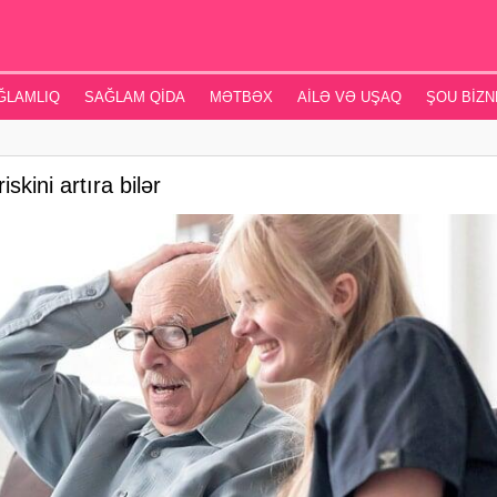
ĞLAMLIQ
SAĞLAM QIDA
MƏTBƏX
AILƏ VƏ UŞAQ
ŞOU BIZN
iskini artıra bilər