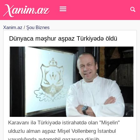
Xanim.az
/
Şou Biznes
Dünyaca məşhur aşpaz Türkiyədə öldü
Karavanı ilə Türkiyədə istirahətdə olan "Mişelin"
ulduzlu alman aşpaz Mişel Vollenberg İstanbul
yaxınlığında avtomobil qəzasına düşüb.