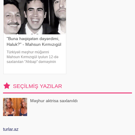
"Buna həqiqətən dəyərdimi,
Haluk?" - Mahsun Kırmızıgül
Türkiyəli məşhur müğənni
Mahsun Kırmızıgül iyulun 12-də
saxlanılan "Ahbap" dərnəyinin
sədri, tanınmış müğənni Haluk
Leventlə bağlı paylaşım edib.
xəbər verir ki, Mahsun instaqram
hesabında bir zamanlar ən yaxı
SEÇILMIŞ YAZILAR
Məşhur aktrisa saxlanıldı
turlar.az