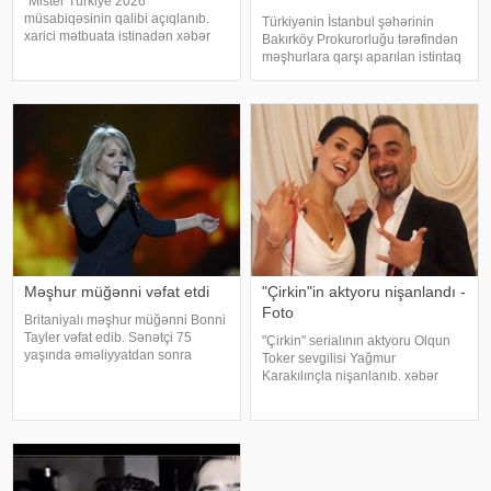
"Mister Türkiye 2026"
müsabiqəsinin qalibi açıqlanıb.
Türkiyənin İstanbul şəhərinin
xarici mətbuata istinadən xəbər
Bakırköy Prokurorluğu tərəfindən
verir ki, 30 iştirakçının mübarizə
məşhurlara qarşı aparılan istintaq
apardığı finalda Rizenin Ardeşen
çərçivəsində saxlanılan və həbs
rayonundan olan Doğukan
edilən bəzi şəxslərdən
Navdar birinci olaraq "Miste
götürülmüş bioloji nümunələr
üzərində aparılan toksikoloji
analizləri
Məşhur müğənni vəfat etdi
"Çirkin"in aktyoru nişanlandı -
Foto
Britaniyalı məşhur müğənni Bonni
Tayler vəfat edib. Sənətçi 75
"Çirkin" serialının aktyoru Olqun
yaşında əməliyyatdan sonra
Toker sevgilisi Yağmur
dünmyasını dəyişib. Məlumatı
Karakılınçla nişanlanıb. xəbər
"The Sun" nəşri yayıb. /
verir ki, aktyor sevgilisini Bursada
yaşayan ailəsindən istəyib. Tokeri
bu özəl günündə həmkarları Diren
Polatoğulları və Mustaf