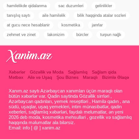
hamilelikde qidalanma
sac duzumleri
gelinlikler
tanışlıq saytı
ailə hamiləlik
bilik haqqinda atalar sozleri
at gucu nece hesablanir
kosmetika
janrlar
zehmet ve zinet
lakonizim
bürcler
turpun nağlı
Xəbərlər
Gözəllik və Moda
Sağlamlıq
Sağlam qida
Mətbəx
Ailə və Uşaq
Şou Biznes
Maraqlı
Bizimlə Əlaqə
Xanım.az saytı Azərbaycan xanımları üçün maraqlı olan
bütün xəbərlər var. Qadin saytinda Gözəllik sirrləri ,
Azərbaycan qadınları, yemek reseptləri , Hamilə qadın , ana
südü, uşaqlar, uşaq yemekleri, intim münasibətlər, qadin
xeberleri, sağlamlıq xəbərləri, faydalı melumatlar, ən yeni
2026 deb moda, kosmetika mehsullari , gozellik və sağlamlıq
haqqında məlumatlar ala bilərsiz.
Email: info [ @ ] xanim.az