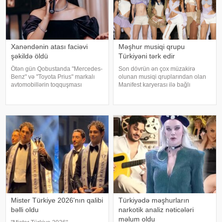
Xanəndənin atası faciəvi
Məşhur musiqi qrupu
şəkildə öldü
Türkiyəni tərk edir
Ötən gün Qobustanda "Mercedes-
Son dövrün ən çox müzakirə
Benz" və "Toyota Prius" markalı
olunan musiqi qruplarından olan
avtomobillərin toqquşması
Manifest karyerası ilə bağlı
nəticəsində bir nəfər ölüb.
mühüm qərar qəbul edib. xarici
Qəzada həyatını itirən
mətbuata istinadən xəbər verir ki,
"Mercedes"in sürücüsü 61 yaşlı
qrupun qurucusu və meneceri
Zakir Ağayev xanənd
Tolqa Akış üzvlərin sentyabr
ayında İstanbuldak
Mister Türkiye 2026'nın qalibi
Türkiyədə məşhurların
bəlli oldu
narkotik analiz nəticələri
məlum oldu