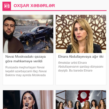
OXŞAR XƏBƏRLƏR
Nəvai Moskvadakı qəzaya
Elnarə Abdullayevaya ağır itki
görə məhkəməyə verildi
Əməkdar artist Elnarə
Abdullayevanın qardaşı dünyasını
Rusiyada məşhurlaşan Nəvai
dəyişib. Bu barədə Elnarə
ləqəbli azərbaycanlı ifaçı Nəvai
Abdullayeva sosial şəbəkə
Bəkirov may ayında Moskvada
hesabında yazıb. O, kədərini bu
baş vermiş yol-nəqliyyat
sözlərlə ifadə edib:. "Bəzən insan
hadisəsindən sonra şəhər
elə bir itki yaşayır ki, onu heç bir
infrastrukturuna vurulan zərərə
söz ifad
görə məhkəməyə verilib. Bu
barədə TASS məlumat yayıb