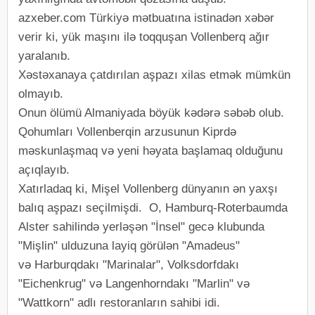
azxeber.com Türkiyə mətbuatına istinadən xəbər
verir ki, yük maşını ilə toqquşan Vollenberq ağır
yaralanıb.
Xəstəxanaya çatdırılan aşpazı xilas etmək mümkün
olmayıb.
Onun ölümü Almaniyada böyük kədərə səbəb olub.
Qohumları Vollenberqin arzusunun Kiprdə
məskunlaşmaq və yeni həyata başlamaq olduğunu
açıqlayıb.
Xatırladaq ki, Mişel Vollenberg dünyanın ən yaxşı
balıq aşpazı seçilmişdi. O, Hamburq-Roterbaumda
Alster sahilində yerləşən "İnsel" gecə klubunda
"Mişlin" ulduzuna layiq görülən "Amadeus"
və Harburqdakı "Marinalar", Volksdorfdakı
"Eichenkrug" və Langenhorndakı "Marlin" və
"Wattkorn" adlı restoranların sahibi idi.