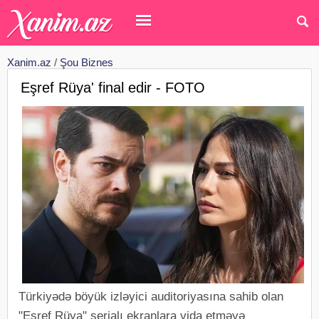
Xanim.az
/
Şou Biznes
Eşref Rüya' final edir - FOTO
Türkiyədə böyük izləyici auditoriyasına sahib olan
"Eşref Rüya" serialı ekranlara vida etməyə