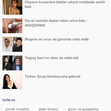
Röyanın konsertinə biletlər rekord müddətdə satılıb
bitdi
Diş əti xəstəliyi diabet riskini artıra bilər -
ARAŞDIRMA
Blogerin əri onun ad günündə vəfat etdib
Toppuş bacı'nın atası da vəfat etdi
Türkan Şoray Azərbaycana gələcək
turlar.az
yemek reseptleri
qadin dunyasi
geyim və ayaqqabılar