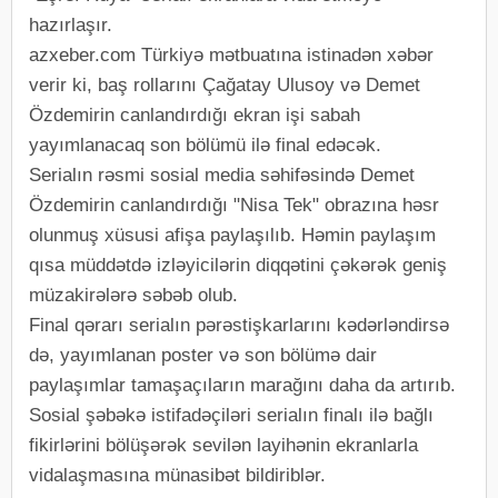
hazırlaşır.
azxeber.com Türkiyə mətbuatına istinadən xəbər
verir ki, baş rollarını Çağatay Ulusoy və Demet
Özdemirin canlandırdığı ekran işi sabah
yayımlanacaq son bölümü ilə final edəcək.
Serialın rəsmi sosial media səhifəsində Demet
Özdemirin canlandırdığı "Nisa Tek" obrazına həsr
olunmuş xüsusi afişa paylaşılıb. Həmin paylaşım
qısa müddətdə izləyicilərin diqqətini çəkərək geniş
müzakirələrə səbəb olub.
Final qərarı serialın pərəstişkarlarını kədərləndirsə
də, yayımlanan poster və son bölümə dair
paylaşımlar tamaşaçıların marağını daha da artırıb.
Sosial şəbəkə istifadəçiləri serialın finalı ilə bağlı
fikirlərini bölüşərək sevilən layihənin ekranlarla
vidalaşmasına münasibət bildiriblər.