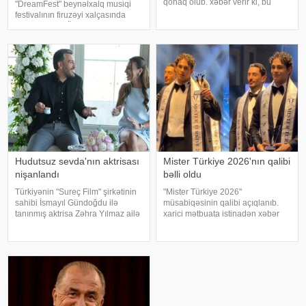
qonaq olub. xəbər verir ki, bu
"DreamFest" beynəlxalq musiqi
barədə müğənni Kazım Can
festivalının firuzəyi xalçasında
instaqram hesabında paylaşım
görüntülənib. Ölkənin əsas ulduzu
edib. Görüntülər qısa müddətdə
tədbirə xüsusi tərzi ilə damğa
izləyicilərin marağına səbəb olub
vurub. Pop kraliça zövqlü geyimi
və fərqli saç düzümü il
Hudutsuz sevda'nın aktrisası
Mister Türkiye 2026'nın qalibi
nişanlandı
bəlli oldu
Türkiyənin "Sureç Film" şirkətinin
"Mister Türkiye 2026"
sahibi İsmayıl Gündoğdu ilə
müsabiqəsinin qalibi açıqlanıb.
tanınmış aktrisa Zəhra Yılmaz ailə
xarici mətbuata istinadən xəbər
qurmaq yolunda ilk addımı ataraq
verir ki, 30 iştirakçının mübarizə
nişanlanıblar. . Cütlüyün nişan
apardığı finalda Rizenin Ardeşen
mərasimində incəsənət
rayonundan olan Doğukan
aləmindən tanınmış simala
Navdar birinci olaraq "Miste