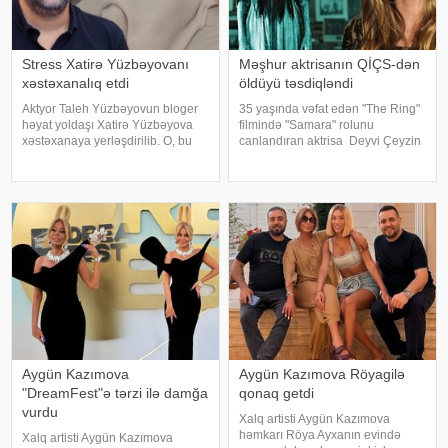
Stress Xatirə Yüzbəyovanı
Məşhur aktrisanın QİÇS-dən
xəstəxanalıq etdi
öldüyü təsdiqləndi
Aktyor Taleh Yüzbəyovun bloger
35 yaşında vəfat edən "The Ring"
həyat yoldaşı Xatirə Yüzbəyova
filmində "Samara" rolunu
xəstəxanaya yerləşdirilib. O, bu
canlandıran aktrisa Deyvi Çeyzin
barədə sosial media hesabında
ölüm səbəbi bəlli olub. xarici
paylaşım edib. "Son zamanlar
mətbuata istinadən xəbər verir ki,
stressə bağlı olaraq nə düzgün
Los-Anceles İl Tibbi Ekspertiza
qidalandım, nə düzgün yatdım.
İdarəsini
Gördü
Aygün Kazımova
Aygün Kazımova Röyagilə
"DreamFest"ə tərzi ilə damğa
qonaq getdi
vurdu
Xalq artisti Aygün Kazımova
həmkarı Röya Ayxanın evində
Xalq artisti Aygün Kazımova