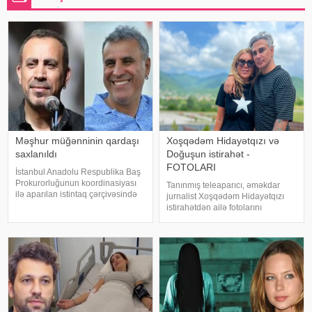
Məşhur müğənninin qardaşı
Xoşqədəm Hidayətqızı və
saxlanıldı
Doğuşun istirahət -
FOTOLARI
İstanbul Anadolu Respublika Baş
Prokurorluğunun koordinasiyası
Tanınmış teleaparıcı, əməkdar
ilə aparılan istintaq çərçivəsində
jurnalist Xoşqədəm Hidayətqızı
Şile Bələdiyyəsinə dair yeni
istirahətdən ailə fotolarını
əməliyyat keçirilib. xəbər verir ki,
paylaşıb. xəbər verir ki, o fotolara
İstanbul və İzmir şəhərlərində eyni
"bizim komanda ən yaxşıdır"
vaxtda həyata keçirilə
başlığını yazıb. Fotolar böyük
maraqla qarşılanıb. Həmi