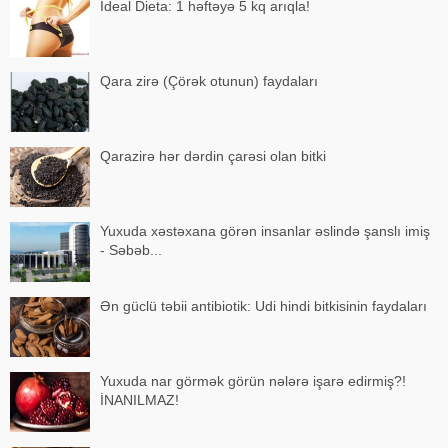
İdeal Dieta: 1 həftəyə 5 kq arıqla!
Qara zirə (Çörək otunun) faydaları
Qarazirə hər dərdin çarəsi olan bitki
Yuxuda xəstəxana görən insanlar əslində şanslı imiş
- Səbəb...
Ən güclü təbii antibiotik: Udi hindi bitkisinin faydaları
Yuxuda nar görmək görün nələrə işarə edirmiş?!
İNANILMAZ!