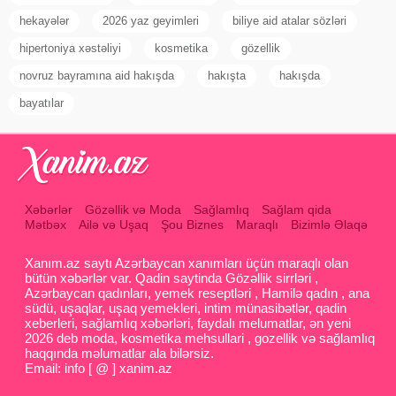
hekayələr
2026 yaz geyimleri
biliye aid atalar sözləri
hipertoniya xəstəliyi
kosmetika
gözellik
novruz bayramına aid hakışda
hakışta
hakışda
bayatılar
Xəbərlər
Gözəllik və Moda
Sağlamlıq
Sağlam qida
Mətbəx
Ailə və Uşaq
Şou Biznes
Maraqlı
Bizimlə Əlaqə
Xanım.az saytı Azərbaycan xanımları üçün maraqlı olan
bütün xəbərlər var. Qadin saytinda Gözəllik sirrləri ,
Azərbaycan qadınları, yemek reseptləri , Hamilə qadın , ana
südü, uşaqlar, uşaq yemekleri, intim münasibətlər, qadin
xeberleri, sağlamlıq xəbərləri, faydalı melumatlar, ən yeni
2026 deb moda, kosmetika mehsullari , gozellik və sağlamlıq
haqqında məlumatlar ala bilərsiz.
Email: info [ @ ] xanim.az