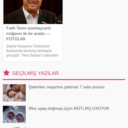
Fatih Terim azərbaycanlı
müğənni ilə bir arada —
FOTOLAR
Zamiq Hüseynov Türkiyənin
Bodrumda tanınmış simalarla
görüşüb. "Yeni Sabah"a istinadən
xəbər verir ki, müğənni Yunus
Akgün, Uğurcan Çakır, eləcə də
məşqçi Fatih Terimləı ünsiyyətdə
SEÇILMIŞ YAZILAR
olub. Z.Hüseynov görüş zaman
Qadınları orqazma çatdıran 7 seks pozası
Əkiz uşaq doğmaq üçün MÜTLƏQ OXUYUN