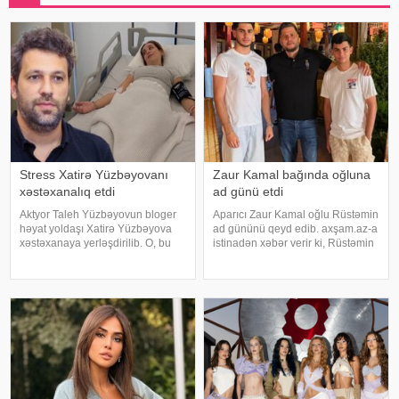
Stress Xatirə Yüzbəyovanı
Zaur Kamal bağında oğluna
xəstəxanalıq etdi
ad günü etdi
Aktyor Taleh Yüzbəyovun bloger
Aparıcı Zaur Kamal oğlu Rüstəmin
həyat yoldaşı Xatirə Yüzbəyova
ad gününü qeyd edib. axşam.az-a
xəstəxanaya yerləşdirilib. O, bu
istinadən xəbər verir ki, Rüstəmin
barədə sosial media hesabında
15 yaşı tamam olub. Aparıcı
paylaşım edib. "Son zamanlar
övladının özəl gününü əvvəlcə
stressə bağlı olaraq nə düzgün
ailəsi ilə bağ evində qeyd edib.
qidalandım, nə düzgün yatdım.
Daha sonra isə Zaur ailəsi il
Gördü