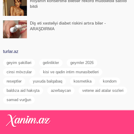
Röyanın konsertinə biletlər rekord müddətdə satılıb
bitdi
Diş əti xəstəliyi diabet riskini artıra bilər -
ARAŞDIRMA
turlar.az
geyim şəkilləri
gelinlikler
geymler 2026
cinsi mövzular
kisi ve qadin intim munasibetleri
reseptlər
yuxuda balqabaq
kosmetika
kondom
baldıza aid hakışta
azerbaycan
vetene aid atalar sozleri
səməd vurğun