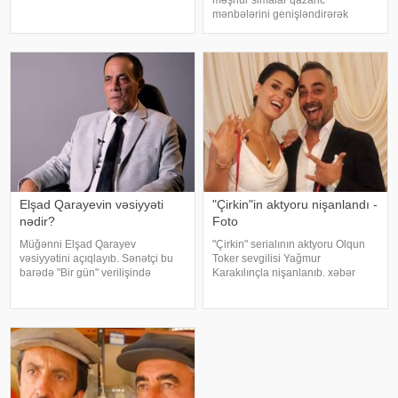
Şübhəlilər arasında sənətçi,
mənbələrini genişləndirərək
aktyor, iş adamı və obyekt
müxtəlif sahələrə sərmayə
sahiblərinin olduğu bildirilib.
yatırırlar. Onların arasında
Əməliyya
restoran, kafe, geyim, gözəllik və
qida sektorunda fəaliyyət
göstərən, öz adları il
Elşad Qarayevin vəsiyyəti
"Çirkin"in aktyoru nişanlandı -
nədir?
Foto
Müğənni Elşad Qarayev
"Çirkin" serialının aktyoru Olqun
vəsiyyətini açıqlayıb. Sənətçi bu
Toker sevgilisi Yağmur
barədə "Bir gün" verilişində
Karakılınçla nişanlanıb. xəbər
danışıb. "Hər dəfə rayona gələndə
verir ki, aktyor sevgilisini Bursada
qardaşlarımın məzarını ziyarət
yaşayan ailəsindən istəyib. Tokeri
edirəm. Bu dünyadan hamımız
bu özəl günündə həmkarları Diren
köçəcəyik. Amma köçməyin d
Polatoğulları və Mustaf