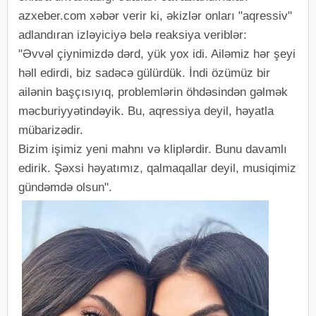
azxeber.com xəbər verir ki, əkizlər onları "aqressiv"
adlandıran izləyiciyə belə reaksiya veriblər:
"Əvvəl çiynimizdə dərd, yük yox idi. Ailəmiz hər şeyi
həll edirdi, biz sadəcə gülürdük. İndi özümüz bir
ailənin başçısıyıq, problemlərin öhdəsindən gəlmək
məcburiyyətindəyik. Bu, aqressiya deyil, həyatla
mübarizədir.
Bizim işimiz yeni mahnı və kliplərdir. Bunu davamlı
edirik. Şəxsi həyatımız, qalmaqallar deyil, musiqimiz
gündəmdə olsun".