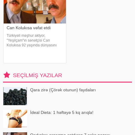
Can Kolukısa vəfat etdi
Türkiyəli məşhur aktyor,
"Yeşilçam"ın sənətçisi Can
Kolukısa 92 yaşında dünyasını
dəyişib. xəbər verir ki, bu haqda
Türkiyə KİV məlumat yayıb. Aktyor
"Kapıcılar Kralı", "Züğürt Ağa",
"Selamsı
SEÇILMIŞ YAZILAR
Qara zirə (Çörək otunun) faydaları
İdeal Dieta: 1 həftəyə 5 kq arıqla!
Qadınları orqazma çatdıran 7 seks pozası