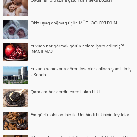
Əkiz uşaq doğmaq üçün MÜTLƏQ OXUYUN
Yuxuda nar görmək görün nələrə işarə edirmiş?!
İNANILMAZ!
Yuxuda xəstəxana görən insanlar əslində şanslı imiş
- Səbəb...
Qarazirə hər dərdin çarəsi olan bitki
Ən güclü təbii antibiotik: Udi hindi bitkisinin faydaları