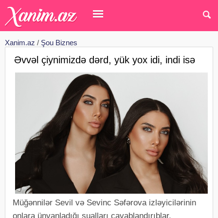
Xanim.az
/
Şou Biznes
Əvvəl çiynimizdə dərd, yük yox idi, indi isə
Müğənnilər Sevil və Sevinc Səfərova izləyicilərinin
onlara ünvanladığı sualları cavablandırıblar.