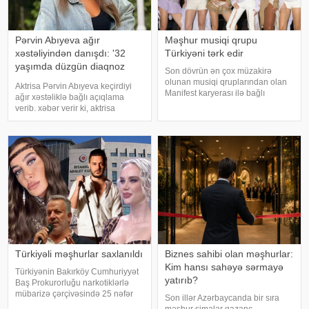
Pərvin Abıyeva ağır
Məşhur musiqi qrupu
xəstəliyindən danışdı: '32
Türkiyəni tərk edir
yaşımda düzgün diaqnoz
Son dövrün ən çox müzakirə
qoyuldu
olunan musiqi qruplarından olan
Aktrisa Pərvin Abıyeva keçirdiyi
Manifest karyerası ilə bağlı
ağır xəstəliklə bağlı açıqlama
mühüm qərar qəbul edib. xarici
verib. xəbər verir ki, aktrisa
mətbuata istinadən xəbər verir ki,
axlorhidriya xəstəliyindən əziyyət
qrupun qurucusu və meneceri
çəkdiyini və uzun illər düzgün
Tolqa Akış üzvlərin sentyabr
diaqnoz qoyula bilmədiyini
ayında İstanbuldak
bildirib. "Bu əməliyyat
Azərbaycand
Türkiyəli məşhurlar saxlanıldı
Biznes sahibi olan məşhurlar:
Kim hansı sahəyə sərmayə
Türkiyənin Bakırköy Cumhuriyyət
yatırıb?
Baş Prokurorluğu narkotiklərlə
mübarizə çərçivəsində 25 nəfər
Son illər Azərbaycanda bir sıra
barəsində saxlanılma qərarı verib.
məşhur simalar qazanc