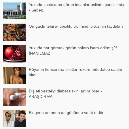
Yuxuda xəstəxana görən insanlar əslində şanslı imiş
- Səbəb...
Ən güclü təbii antibiotik: Udi hindi bitkisinin faydaları
Yuxuda nar görmək görün nələrə işarə edirmiş?!
İNANILMAZ!
Röyanın konsertinə biletlər rekord müddətdə satılıb
bitdi
Diş əti xəstəliyi diabet riskini artıra bilər -
ARAŞDIRMA
Blogerin əri onun ad günündə vəfat etdib