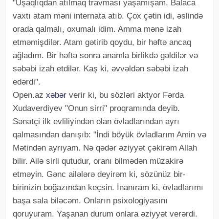
"Uşaqlıqdan atılmaq travması yaşamışam. Balaca
vaxtı atam məni internata atıb. Çox çətin idi, əslində
orada qalmalı, oxumalı idim. Amma mənə izah
etməmişdilər. Atam gətirib qoydu, bir həftə ancaq
ağladım. Bir həftə sonra anamla birlikdə gəldilər və
səbəbi izah etdilər. Kaş ki, əvvəldən səbəbi izah
edərdi".
Open.az
xəbər
verir ki, bu sözləri aktyor Fərda
Xudaverdiyev "Onun sirri" proqramında deyib.
Sənətçi ilk evliliyindən olan övladlarından ayrı
qalmasından danışıb: "İndi böyük övladlarım Amin və
Mətindən ayrıyam. Nə qədər əziyyət çəkirəm Allah
bilir. Ailə sirli qutudur, oranı bilmədən müzakirə
etməyin. Gənc ailələrə deyirəm ki, sözünüz bir-
birinizin boğazından keçsin. İnanıram ki, övladlarımı
başa sala biləcəm. Onların psixologiyasını
qoruyuram. Yaşanan durum onlara əziyyət verərdi.