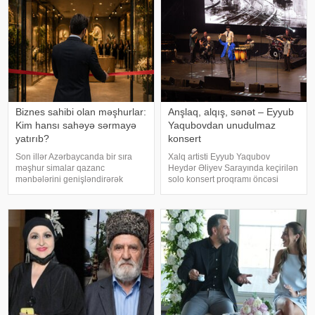
üzərində aparılan toksikoloji
analizləri
Biznes sahibi olan məşhurlar:
Anşlaq, alqış, sənət – Eyyub
Kim hansı sahəyə sərmayə
Yaqubovdan unudulmaz
yatırıb?
konsert
Son illər Azərbaycanda bir sıra
Xalq artisti Eyyub Yaqubov
məşhur simalar qazanc
Heydər Əliyev Sarayında keçirilən
mənbələrini genişləndirərək
solo konsert proqramı öncəsi
müxtəlif sahələrə sərmayə
media nümayəndələrinin
yatırırlar. Onların arasında
suallarını cavablandırıb,
restoran, kafe, geyim, gözəllik və
yaradıcılığı və konsertlə bağlı
qida sektorunda fəaliyyət
fikirlərini bölüşüb. xəbər verir ki,
göstərən, öz adları il
sənətkarın sözlərin