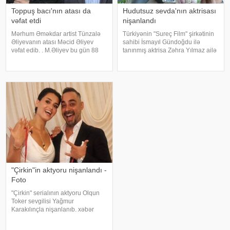
Toppuş bacı'nın atası da
Hudutsuz sevda'nın aktrisası
vəfat etdi
nişanlandı
Mərhum Əməkdar artist Tünzalə
Türkiyənin "Sureç Film" şirkətinin
Əliyevanın atası Məcid Əliyev
sahibi İsmayıl Gündoğdu ilə
vəfat edib. . M.Əliyev bu gün 88
tanınmış aktrisa Zəhra Yılmaz ailə
yaşında dünyasını dəyişib. . Qeyd
qurmaq yolunda ilk addımı ataraq
edək ki, "Toppuş bacı" ləqəbi ilə
nişanlanıblar. . Cütlüyün nişan
tanınan aktrisa onkoloji
mərasimində incəsənət
xəstəlikdən əziyyət çəkird
aləmindən tanınmış simala
"Çirkin"in aktyoru nişanlandı -
Foto
"Çirkin" serialının aktyoru Olqun
Toker sevgilisi Yağmur
Karakılınçla nişanlanıb. xəbər
verir ki, aktyor sevgilisini Bursada
yaşayan ailəsindən istəyib. Tokeri