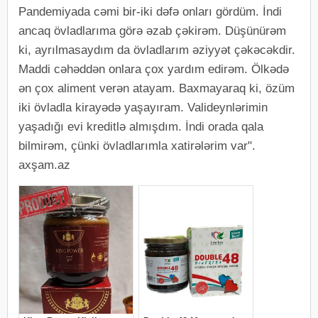
Pandemiyada cəmi bir-iki dəfə onları gördüm. İndi
ancaq övladlarıma görə əzab çəkirəm. Düşünürəm
ki, ayrılmasaydım da övladlarım əziyyət çəkəcəkdir.
Maddi cəhəddən onlara çox yardım edirəm. Ölkədə
ən çox aliment verən atayam. Baxmayaraq ki, özüm
iki övladla kirayədə yaşayıram. Valideynlərimin
yaşadığı evi kreditlə almışdım. İndi orada qala
bilmirəm, çünki övladlarımla xatirələrim var".
axşam.az