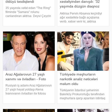
öldüyü təsdiqləndi
xəstəliyindən danışdı: '32
yaşımda düzgün diaqnoz
35 yaşında vəfat edən "The Ring"
qoyuldu
filmində "Samara" rolunu
Aktrisa Pərvin Abıyeva keçirdiyi
canlandıran aktrisa Deyvi Çeyzin
ağır xəstəliklə bağlı açıqlama
ölüm səbəbi bəlli olub. xarici
verib. xəbər verir ki, aktrisa
mətbuata istinadən xəbər verir ki,
axlorhidriya xəstəliyindən əziyyət
Los-Anceles İl Tibbi Ekspertiza
çəkdiyini və uzun illər düzgün
İdarəsini
diaqnoz qoyula bilmədiyini
bildirib. "Bu əməliyyat
Azərbaycand
Araz Ağalarovun 27 yaşlı
Türkiyədə məşhurların
xanımı və övladları - Foto
narkotik analiz nəticələri
məlum oldu
Rusiyalı iş adamı Araz Ağalarovun
27 yaşlı həyat yoldaşı Alena
Türkiyənin İstanbul şəhərinin
İvanovanın övladları ilə fotosu
Bakırköy Prokurorluğu tərəfindən
yayılıb. Şəkil sosial mediada
məşhurlara qarşı aparılan istintaq
paylaşılıb. Fotoda Alena və
çərçivəsində saxlanılan və həbs
A.Ağalarovdan olan iki övladı yer
edilən bəzi şəxslərdən
alıb. Qeyd edək ki, Araz Ağalarovu
götürülmüş bioloji nümunələr