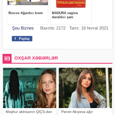
Şou Biznes
Baxılıb: 2172 Tarix: 16 fevral 2021
f
Paylaş
OXŞAR XƏBƏRLƏR
Məşhur aktrisanın QİÇS-dən
Pərvin Abıyeva ağır