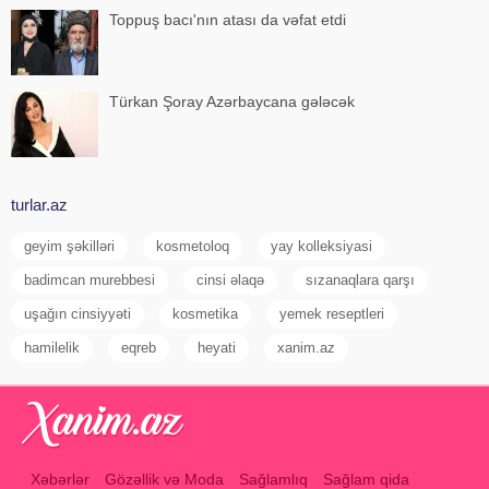
Toppuş bacı'nın atası da vəfat etdi
Türkan Şoray Azərbaycana gələcək
turlar.az
geyim şəkilləri
kosmetoloq
yay kolleksiyasi
badimcan murebbesi
cinsi əlaqə
sızanaqlara qarşı
uşağın cinsiyyəti
kosmetika
yemek reseptleri
hamilelik
eqreb
heyati
xanim.az
Xəbərlər
Gözəllik və Moda
Sağlamlıq
Sağlam qida