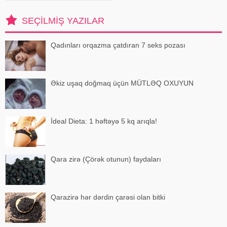
bu özəl günündə həmkarları Diren
Polatoğulları və Mustaf
SEÇILMIŞ YAZILAR
Qadınları orqazma çatdıran 7 seks pozası
Əkiz uşaq doğmaq üçün MÜTLƏQ OXUYUN
İdeal Dieta: 1 həftəyə 5 kq arıqla!
Qara zirə (Çörək otunun) faydaları
Qarazirə hər dərdin çarəsi olan bitki