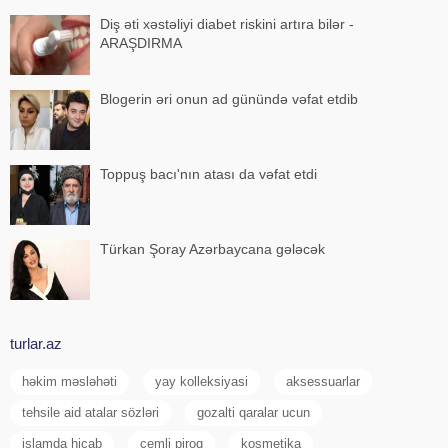
Diş əti xəstəliyi diabet riskini artıra bilər -
ARAŞDIRMA
Blogerin əri onun ad günündə vəfat etdib
Toppuş bacı'nın atası da vəfat etdi
Türkan Şoray Azərbaycana gələcək
turlar.az
həkim məsləhəti
yay kolleksiyasi
aksessuarlar
tehsile aid atalar sözləri
gozalti qaralar ucun
islamda hicab
cemli piroq
kosmetika