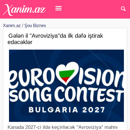
Xanim.az
/
Şou Biznes
Gələn il "Avroviziya"da ilk dəfə iştirak
edəcəklər
Kanada 2027-ci ildə keçiriləcək "Avroviziya" mahnı