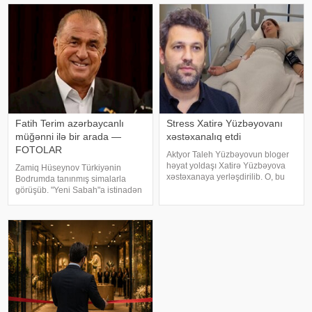
köçəcəyik. Amma köçməyin d
verib. . Bəstənin sözləri Rafael
Şabanova, musiqisi is
Fatih Terim azərbaycanlı
Stress Xatirə Yüzbəyovanı
müğənni ilə bir arada —
xəstəxanalıq etdi
FOTOLAR
Aktyor Taleh Yüzbəyovun bloger
həyat yoldaşı Xatirə Yüzbəyova
Zamiq Hüseynov Türkiyənin
xəstəxanaya yerləşdirilib. O, bu
Bodrumda tanınmış simalarla
barədə sosial media hesabında
görüşüb. "Yeni Sabah"a istinadən
paylaşım edib. "Son zamanlar
xəbər verir ki, müğənni Yunus
stressə bağlı olaraq nə düzgün
Akgün, Uğurcan Çakır, eləcə də
qidalandım, nə düzgün yatdım.
məşqçi Fatih Terimləı ünsiyyətdə
Gördü
olub. Z.Hüseynov görüş zaman