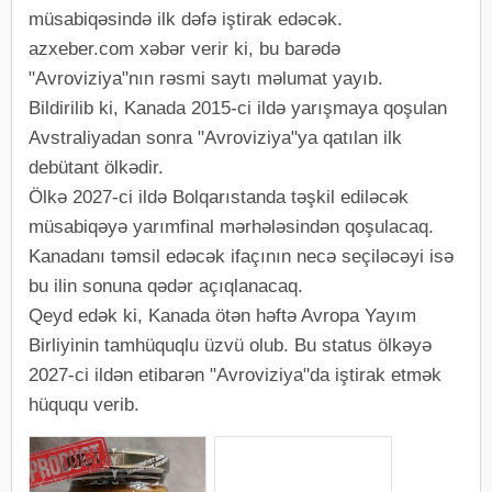
müsabiqəsində ilk dəfə iştirak edəcək.
azxeber.com xəbər verir ki, bu barədə
"Avroviziya"nın rəsmi saytı məlumat yayıb.
Bildirilib ki, Kanada 2015-ci ildə yarışmaya qoşulan
Avstraliyadan sonra "Avroviziya"ya qatılan ilk
debütant ölkədir.
Ölkə 2027-ci ildə Bolqarıstanda təşkil ediləcək
müsabiqəyə yarımfinal mərhələsindən qoşulacaq.
Kanadanı təmsil edəcək ifaçının necə seçiləcəyi isə
bu ilin sonuna qədər açıqlanacaq.
Qeyd edək ki, Kanada ötən həftə Avropa Yayım
Birliyinin tamhüquqlu üzvü olub. Bu status ölkəyə
2027-ci ildən etibarən "Avroviziya"da iştirak etmək
hüququ verib.