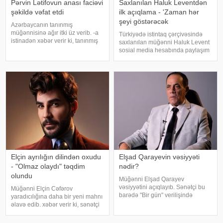
Pərvin Lətifovun anası faciəvi
Saxlanılan Haluk Leventdən
şəkildə vəfat etdi
ilk açıqlama - 'Zaman hər
şeyi göstərəcək
Azərbaycanın tanınmış
müğənnisinə ağır itki üz verib. -a
Türkiyədə istintaq çərçivəsində
istinadən xəbər verir ki, tanınmış
saxlanılan müğənni Haluk Levent
müğənni Pərvin Lətifovun anası
sosial media hesabında paylaşım
Almaz Lətifova bu gün qəfil
edərək haqqında yayılan iddialara
dünyasını dəyişib. O özlərinə
münasibət bildirib. Türkiyə
məxsus bağ sahəsində çalışarkən
mətbuatına istinadən xəbər verir
əlinə bata
ki, Levent şəxsi həyatı ilə Ahba
Elçin ayrılığın dilindən oxudu
Elşad Qarayevin vəsiyyəti
- "Olmaz olaydı" təqdim
nədir?
olundu
Müğənni Elşad Qarayev
vəsiyyətini açıqlayıb. Sənətçi bu
Müğənni Elçin Cəfərov
barədə "Bir gün" verilişində
yaradıcılığına daha bir yeni mahnı
danışıb. "Hər dəfə rayona gələndə
əlavə edib. xəbər verir ki, sənətçi
qardaşlarımın məzarını ziyarət
bu dəfə "Olmaz olaydı" adlı
edirəm. Bu dünyadan hamımız
mahnısını dinləyicilərin ixtiyarına