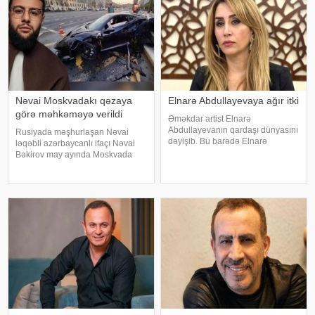
Nəvai Moskvadakı qəzaya
Elnarə Abdullayevaya ağır itki
görə məhkəməyə verildi
Əməkdar artist Elnarə
Abdullayevanın qardaşı dünyasını
Rusiyada məşhurlaşan Nəvai
dəyişib. Bu barədə Elnarə
ləqəbli azərbaycanlı ifaçı Nəvai
Abdullayeva sosial şəbəkə
Bəkirov may ayında Moskvada
hesabında yazıb. O, kədərini bu
baş vermiş yol-nəqliyyat
sözlərlə ifadə edib:. "Bəzən insan
hadisəsindən sonra şəhər
elə bir itki yaşayır ki, onu heç bir
infrastrukturuna vurulan zərərə
söz ifad
görə məhkəməyə verilib. Bu
barədə TASS məlumat yayıb