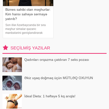
Biznes sahibi olan məşhurlar:
Kim hansı sahəyə sərmayə
yatırıb?
Son illər Azərbaycanda bir sıra
məşhur simalar qazanc
mənbələrini genişləndirərək
müxtəlif sahələrə sərmayə
yatırırlar. Onların arasında
restoran, kafe, geyim, gözəllik və
SEÇILMIŞ YAZILAR
qida sektorunda fəaliyyət
göstərən, öz adları il
Qadınları orqazma çatdıran 7 seks pozası
Əkiz uşaq doğmaq üçün MÜTLƏQ OXUYUN
İdeal Dieta: 1 həftəyə 5 kq arıqla!