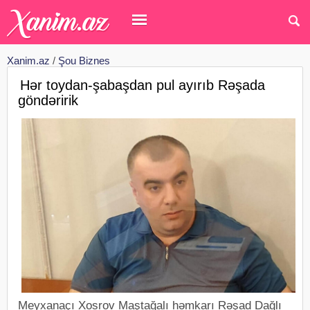
Xanim.az
/
Şou Biznes
Hər toydan-şabaşdan pul ayırıb Rəşada
göndəririk
Meyxanaçı Xosrov Maştağalı həmkarı Rəşad Dağlı