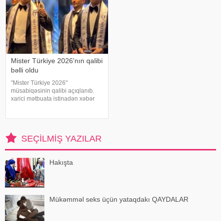
Mister Türkiye 2026'nın qalibi
bəlli oldu
"Mister Türkiye 2026"
müsabiqəsinin qalibi açıqlanıb.
xarici mətbuata istinadən xəbər
verir ki, 30 iştirakçının mübarizə
apardığı finalda Rizenin Ardeşen
rayonundan olan Doğukan
Navdar birinci olaraq "Miste
SEÇILMIŞ YAZILAR
Hakışta
Mükəmməl seks üçün yataqdakı QAYDALAR