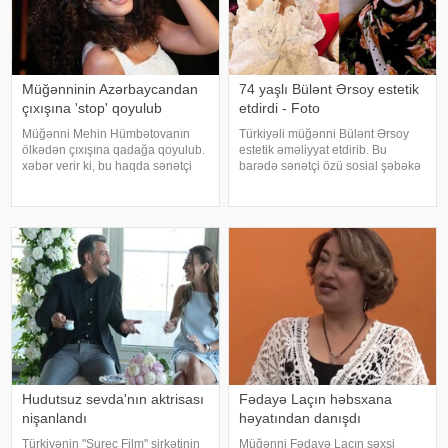
Müğənninin Azərbaycandan
74 yaşlı Bülənt Ərsoy estetik
çıxışına 'stop' qoyulub
etdirdi - Foto
Müğənni Mehin Hümbətovanın
Türkiyəli müğənni Bülənt Ərsoy
ölkədən çıxışına qadağa qoyulub.
estetik əməliyyat etdirib. Bu
xəbər verir ki, bu haqda sənətçi
barədə sənətçi özü sosial şəbəkə
özü məlumat yayıb. O bildirib ki,
hesabında məlumat verib. 74 yaşlı
yay tətilinə də heç yerə gedə
ifaçı əməliyyatdan sonra
bilmir:. "2 aydır ölkədən çıxa
paylaşdığı fotoya bunları qeyd
bilmirəm. "Stop"u
edib:. "Hörmətli izləyicilərim
Hudutsuz sevda'nın aktrisası
Fədayə Laçın həbsxana
nişanlandı
həyatından danışdı
Türkiyənin "Sureç Film" şirkətinin
Müğənni Fədayə Laçın şəxsi