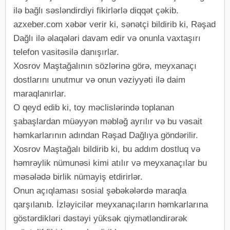
ilə bağlı səsləndirdiyi fikirlərlə diqqət çəkib.
azxeber.com xəbər verir ki, sənətçi bildirib ki, Rəşad
Dağlı ilə əlaqələri davam edir və onunla vaxtaşırı
telefon vasitəsilə danışırlar.
Xosrov Maştağalının sözlərinə görə, meyxanaçı
dostlarını unutmur və onun vəziyyəti ilə daim
maraqlanırlar.
O qeyd edib ki, toy məclislərində toplanan
şabaşlardan müəyyən məbləğ ayrılır və bu vəsait
həmkarlarının adından Rəşad Dağlıya göndərilir.
Xosrov Maştağalı bildirib ki, bu addım dostluq və
həmrəylik nümunəsi kimi atılır və meyxanaçılar bu
məsələdə birlik nümayiş etdirirlər.
Onun açıqlaması sosial şəbəkələrdə maraqla
qarşılanıb. İzləyicilər meyxanaçıların həmkarlarına
göstərdikləri dəstəyi yüksək qiymətləndirərək