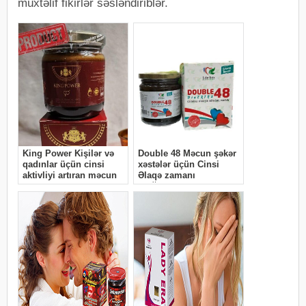
müxtəlif fikirlər səsləndiriblər.