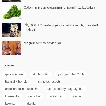
Cəfərinin insan orqanizminə inanılmaz faydaları
DİQQƏT ! Yuxuda pişik görmüsüzsə ..Ağır xəstəlik
gözləyir
Məşhur aktrisa saxlanıldı
turlar.az
qadin dunyasi
donlar 2026
yay geyimləri 2026
hamiləlik həftələri
şirniyyat resepti
ancelina colinin sekilleri
saca xina qoymaq qaydasi
kosmetika
qiz adlari
kokelmek
burclər
lakonizim
damla