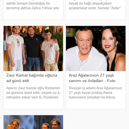
sahibi İsmayıl Gündoğdu ilə
həyatı ilə bağlı diqqətçəkən
tanınmış aktrisa Zəhra Yılmaz ailə
açıqlamalar verib. Sənətçi "Astar"
qurmaq yolunda ilk addımı ataraq
yutub layihəsində ailəsində
nişanlanıblar. . Cütlüyün nişan
yaşadığı çətinliklərdən danışıb.
mərasimində incəsənət
F.Laçın bildirib ki, atası anasına
aləmindən tanınmış simala
xəyanət etdikdən sonra
valideynlər
Zaur Kamal bağında oğluna
Araz Ağalarovun 27 yaşlı
ad günü etdi
xanımı və övladları - Foto
Aparıcı Zaur Kamal oğlu Rüstəmin
Rusiyalı iş adamı Araz Ağalarovun
ad gününü qeyd edib. axşam.az-a
27 yaşlı həyat yoldaşı Alena
istinadən xəbər verir ki, Rüstəmin
İvanovanın övladları ilə fotosu
15 yaşı tamam olub. Aparıcı
yayılıb. Şəkil sosial mediada
övladının özəl gününü əvvəlcə
paylaşılıb. Fotoda Alena və
ailəsi ilə bağ evində qeyd edib.
A.Ağalarovdan olan iki övladı yer
Daha sonra isə Zaur ailəsi il
alıb. Qeyd edək ki, Araz Ağalarovu