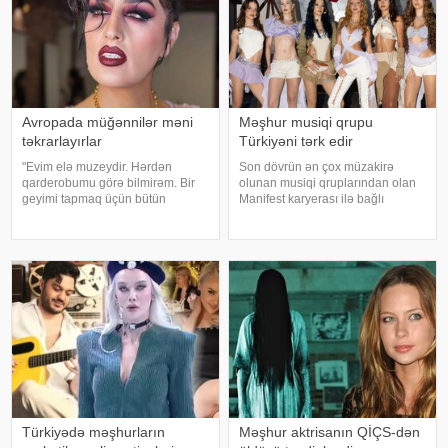
Avropada müğənnilər məni
Məşhur musiqi qrupu
təkrarlayırlar
Türkiyəni tərk edir
"Evim elə muzeydir. Hərdən
Son dövrün ən çox müzakirə
qarderobumu görə bilmirəm. Bir
olunan musiqi qruplarından olan
geyimi tapmaq üçün bütün
Manifest karyerası ilə bağlı
qutuları, qarderobu boşaltmalı
mühüm qərar qəbul edib. xarici
oluram. Evim aksessuarlarla da
mətbuata istinadən xəbər verir ki,
doludur". axşam.az-a istinadən
qrupun qurucusu və meneceri
bildirir ki, bu sözləri Əməkdar artis
Tolqa Akış üzvlərin sentyabr
ayında İstanbuldak
Türkiyədə məşhurların
Məşhur aktrisanın QİÇS-dən