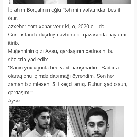
İbrahim Borçalının oğlu Rəhimin vəfatından beş il
ötür.
azxeber.com xəbər verir ki, o, 2020-ci ildə
Gürcüstanda düşdüyü avtomobil qəzasında həyatını
itirib.
Müğənninin qızı Aysu, qardaşının xatirəsini bu
sözlərlə yad edib:
"Sənin yoxluğunla heç vaxt barışmadım. Sadəcə
olaraq onu içimdə daşımağı öyrəndim. Sən hər
zaman bizimləsən. 5 il keçdi artıq. Ruhun şad olsun,
qardaşım!".
Aysel