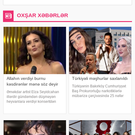
OXŞAR XƏBƏRLƏR
Allahın verdiyi burnu
Türkiyəli məşhurlar saxlanıldı
kəsdirənlər mənə söz deyir
Türkiyənin Bakırköy Cumhuriyyət
Baş Prokurorluğu narkotiklərlə
Əməkdar artist Elza Seyidcahan
mübarizə çərçivəsində 25 nəfər
illərdir gündəmdən düşməyən
barəsində saxlanılma qərarı verib.
heyvanlara verdiyi konsertdən
Şübhəlilər arasında sənətçi,
danışıb. Müğənni aktyor Fərda
aktyor, iş adamı və obyekt
Xudaverdiyevin "O üz, bu üz"
sahiblərinin olduğu bildirilib.
yutub layihəsində qonaq olub.
Əməliyya
E.Seyidcahan bildirib ki, həmin
layihəd