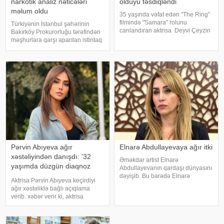
narkotik analiz nəticələri
öldüyü təsdiqləndi
məlum oldu
35 yaşında vəfat edən "The Ring"
filmində "Samara" rolunu
Türkiyənin İstanbul şəhərinin
canlandıran aktrisa Deyvi Çeyzin
Bakırköy Prokurorluğu tərəfindən
ölüm səbəbi bəlli olub. xarici
məşhurlara qarşı aparılan istintaq
mətbuata istinadən xəbər verir ki,
çərçivəsində saxlanılan və həbs
Los-Anceles İl Tibbi Ekspertiza
edilən bəzi şəxslərdən
İdarəsini
götürülmüş bioloji nümunələr
üzərində aparılan toksikoloji
analizləri
Pərvin Abıyeva ağır
Elnarə Abdullayevaya ağır itki
xəstəliyindən danışdı: '32
Əməkdar artist Elnarə
yaşımda düzgün diaqnoz
Abdullayevanın qardaşı dünyasını
qoyuldu
dəyişib. Bu barədə Elnarə
Aktrisa Pərvin Abıyeva keçirdiyi
Abdullayeva sosial şəbəkə
ağır xəstəliklə bağlı açıqlama
hesabında yazıb. O, kədərini bu
verib. xəbər verir ki, aktrisa
sözlərlə ifadə edib:. "Bəzən insan
axlorhidriya xəstəliyindən əziyyət
elə bir itki yaşayır ki, onu heç bir
çəkdiyini və uzun illər düzgün
söz ifad
diaqnoz qoyula bilmədiyini