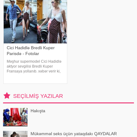
bildirib. "Bu əməliyyat
Azərbaycand
Cici Hadidlə Bredli Kuper
Parisdə - Fotolar
Məşhur supermodel Cici Hadidlə
aktyor sevgilisi Bredli Kuper
Fransaya yollanıb. xəbər verir ki,
cütlük Paris küçələrində əl-ələ
gəzərkən obyektivlərə tuş gəliblər.
Qeyd edək ki, müğənni Zayn
Malikdən ayrıldıqdan sonra Cicini
SEÇILMIŞ YAZILAR
Hakışta
Mükəmməl seks üçün yataqdakı QAYDALAR