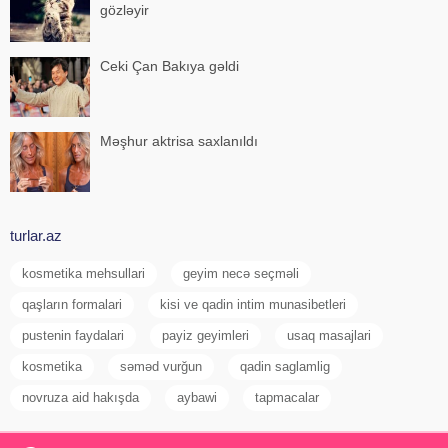
gözləyir
Ceki Çan Bakıya gəldi
Məşhur aktrisa saxlanıldı
turlar.az
kosmetika mehsullari
geyim necə seçməli
qaşların formalari
kisi ve qadin intim munasibetleri
pustenin faydalari
payiz geyimleri
usaq masajlari
kosmetika
səməd vurğun
qadin saglamlig
novruza aid hakışda
aybawi
tapmacalar