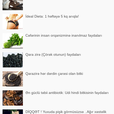
İdeal Dieta: 1 həftəyə 5 kq arıqla!
Cəfərinin insan orqanizminə inanılmaz faydaları
Qara zirə (Çörək otunun) faydaları
Qarazirə hər dərdin çarəsi olan bitki
Ən güclü təbii antibiotik: Udi hindi bitkisinin faydaları
DİQQƏT ! Yuxuda pişik görmüsüzsə ..Ağır xəstəlik