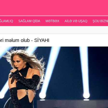
ĞLAMLIQ
SAĞLAM QIDA
MƏTBƏX
AILƏ VƏ UŞAQ
ŞOU BIZN
əri məlum olub - SİYAHI