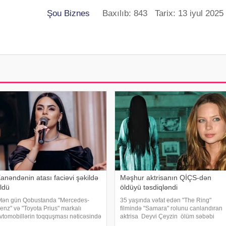
Şou Biznes
Baxılıb: 843 Tarix: 13 iyul 2025
anəndənin atası faciəvi şəkildə
Məşhur aktrisanın QİÇS-dən
ldü
öldüyü təsdiqləndi
tən gün Qobustanda "Mercedes-
35 yaşında vəfat edən "The Ring"
enz" və "Toyota Prius" markalı
filmində "Samara" rolunu canlandıran
vtomobillərin toqquşması nəticəsində
aktrisa Deyvi Çeyzin ölüm səbəbi
ir nəfər ölüb. Qəzada həyatını itirən
bəlli olub. xarici mətbuata istinadən