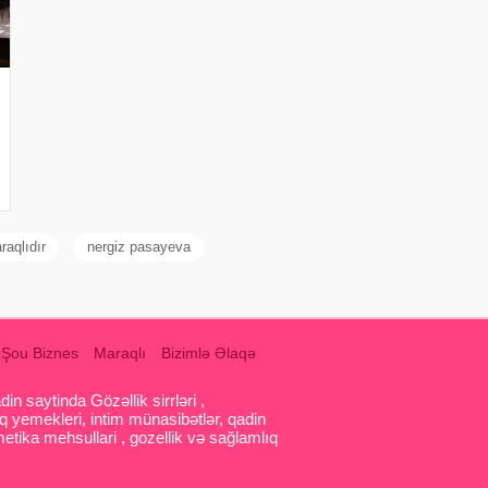
raqlıdır
nergiz pasayeva
Şou Biznes
Maraqlı
Bizimlə Əlaqə
 saytinda Gözəllik sirrləri ,
q yemekleri, intim münasibətlər, qadin
etika mehsullari , gozellik və sağlamlıq