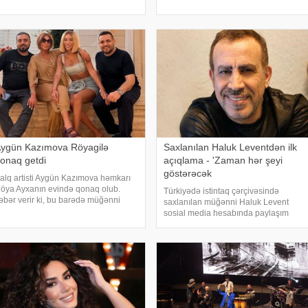
Mercedes"in sürücüsü 61 yaşlı Zakir
xəbər verir ki, Los-Anceles İl Tibbi
ğayev xanənd
Ekspertiza İdarəsini
ygün Kazımova Röyagilə
Saxlanılan Haluk Leventdən ilk
onaq getdi
açıqlama - 'Zaman hər şeyi
göstərəcək
alq artisti Aygün Kazımova həmkarı
öya Ayxanın evində qonaq olub.
Türkiyədə istintaq çərçivəsində
əbər verir ki, bu barədə müğənni
saxlanılan müğənni Haluk Levent
azım Can instaqram hesabında
sosial media hesabında paylaşım
aylaşım edib. Görüntülər qısa
edərək haqqında yayılan iddialara
üddətdə izləyicilərin marağına
münasibət bildirib. Türkiyə mətbuatına
əbəb olub
istinadən xəbər verir ki, Levent şəxsi
həyatı ilə Ahba