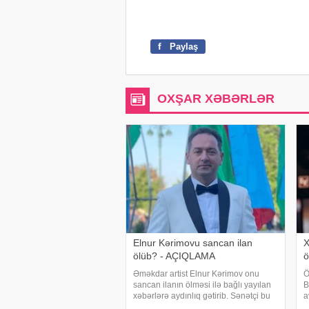
f
Paylaş
OXŞAR XƏBƏRLƏR
Elnur Kərimovu sancan ilan
X
ölüb? - AÇIQLAMA
ö
Əməkdar artist Elnur Kərimov onu
Ö
sancan ilanın ölməsi ilə bağlı yayılan
B
xəbərlərə aydınlıq gətirib. Sənətçi bu
a
barədə "Xəzər axşamı" verilişində
b