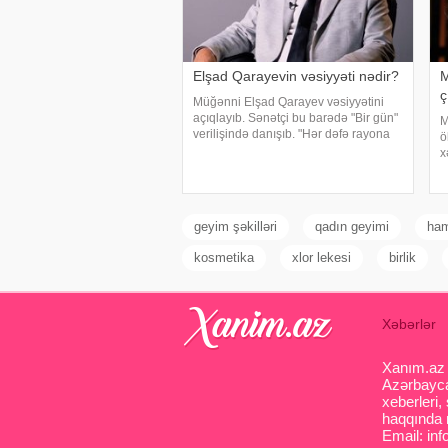
Elşad Qarayevin vəsiyyəti nədir?
M
ç
Müğənni Elşad Qarayev vəsiyyətini
açıqlayıb. Sənətçi bu barədə "Bir gün"
M
verilişində danışıb. "Hər dəfə rayona
ö
gələndə qardaşlarımın məzarını
x
ziyarət edirəm. Bu dünyadan hamımız
m
köçəcəyik. Amma köçməyin d
t
a
geyim şəkilləri
qadın geyimi
ham
kosmetika
xlor lekesi
birlik
Xəbərlər
Xanım.az s
Azərbaycan
xeberleri,
haqqında m
Email: inf