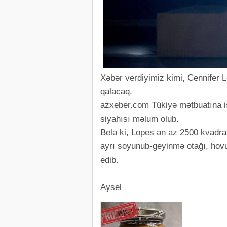
Xəbər verdiyimiz kimi, Cennifer 
qalacaq.
azxeber.com Tükiyə mətbuatına ist
siyahısı məlum olub.
Belə ki, Lopes ən az 2500 kvadrat
ayrı soyunub-geyinmə otağı, hovuz
edib.
Aysel