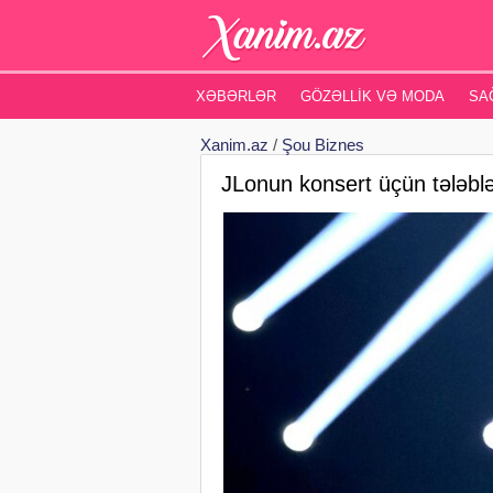
XƏBƏRLƏR
GÖZƏLLIK VƏ MODA
SA
Xanim.az
/
Şou Biznes
JLonun konsert üçün tələbl