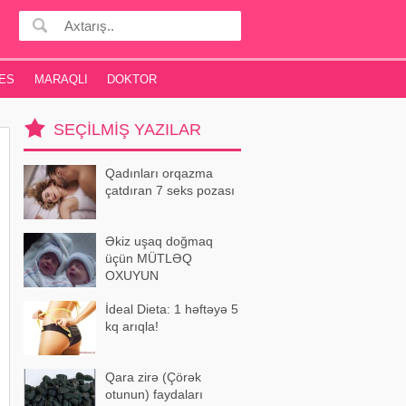
ES
MARAQLI
DOKTOR
SEÇILMIŞ YAZILAR
Qadınları orqazma
çatdıran 7 seks pozası
Əkiz uşaq doğmaq
üçün MÜTLƏQ
OXUYUN
İdeal Dieta: 1 həftəyə 5
kq arıqla!
Qara zirə (Çörək
otunun) faydaları