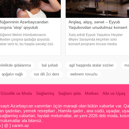
üğənninin Azərbaycandan
Anşlaq, alqış, sənət – Eyyub
ıxışına 'stop' qoyulub
Yaqubovdan unudulmaz konsert
üğənni Mehin Hümbətovanın
Xalq artisti Eyyub Yaqubov Heydər
lkədən çıxışına qadağa qoyulub.
Əliyev Sarayında keçirilən solo
əbər verir ki, bu haqda sənətçi özü
konsert proqramı öncəsi media
əlumat yayıb. O bildirib ki, yay
nümayəndələrinin suallarını
ətilinə də heç yerə gedə bilmir:. "2
cavablandırıb, yaradıcılığı və konsertlə
ydır ölkədən çıxa bilmirəm. "Stop"u
bağlı fikirlərini bölüşüb. xəbər verir ki,
sənətkarın sözlərin
ilelikde qidalanma
bal şəfadı
agil haqqinda atalar sözləri
ma
qoğalın nağlı
rus dili 2ci ders
webnem tovuzlu
Gözəllik və Moda
Sağlamlıq
Sağlam qida
Mətbəx
Ailə və Uşaq
aytı Azərbaycan xanımları üçün maraqlı olan bütün xəbərlər var. Qadin
 qadınları, yemek reseptləri , Hamilə qadın , ana südü, uşaqlar, uşa
 sağlamlıq xəbərləri, faydalı melumatlar, ən yeni 2026 deb moda, kosm
əlumatlar ala bilərsiz.
o [ @ ] xanim.az