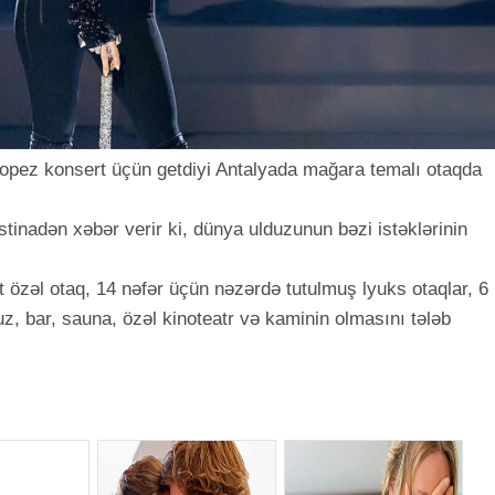
Lopez konsert üçün getdiyi Antalyada mağara temalı otaqda
inadən xəbər verir ki, dünya ulduzunun bəzi istəklərinin
 özəl otaq, 14 nəfər üçün nəzərdə tutulmuş lyuks otaqlar, 6
, bar, sauna, özəl kinoteatr və kaminin olmasını tələb