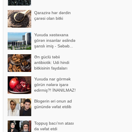
Qarazirə hər dərdin
çarəsi olan bitki
Yuxuda xəstəxana
görən insanlar əslində
şanslı imiş - Səbəb...
Ən güclü təbii
antibiotik: Udi hindi
bitkisinin faydaları
Yuxuda nar görmək
görün nələrə işarə
edirmiş?! İNANILMAZ!
Blogerin əri onun ad
günündə vəfat etdib
Toppuş bacı'nın atası
da vəfat etdi