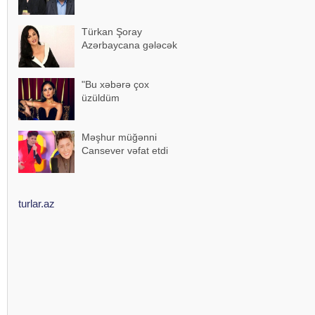
Türkan Şoray
Azərbaycana gələcək
"Bu xəbərə çox
üzüldüm
Məşhur müğənni
Cansever vəfat etdi
turlar.az