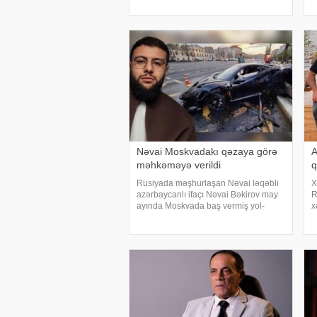
danışıb. "Üç günə yaxındır ki, bu
"
barədə heç kimə açıqlama
A
verməmişəm
Nəvai Moskvadakı qəzaya görə
A
məhkəməyə verildi
q
Rusiyada məşhurlaşan Nəvai ləqəbli
X
azərbaycanlı ifaçı Nəvai Bəkirov may
R
ayında Moskvada baş vermiş yol-
x
nəqliyyat hadisəsindən sonra şəhər
K
infrastrukturuna vurulan zərərə görə
p
məhkəməyə verilib. Bu barədə TASS
m
məlumat yayıb
s