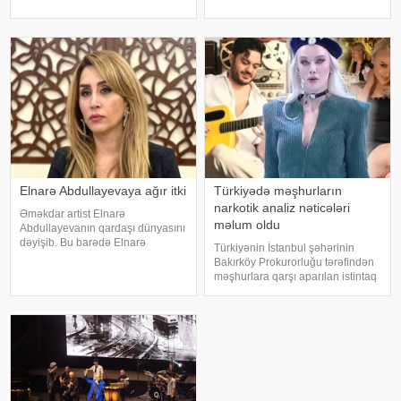
instaqram hesabında paylaşım
"Avroviziya"nın rəsmi saytı
edib. Görüntülər qısa müddətdə
məlumat yayıb. Bildirilib ki,
izləyicilərin marağına səbəb olub
Kanada 2015-ci ildə yarışmay
Elnarə Abdullayevaya ağır itki
Türkiyədə məşhurların
narkotik analiz nəticələri
Əməkdar artist Elnarə
məlum oldu
Abdullayevanın qardaşı dünyasını
dəyişib. Bu barədə Elnarə
Türkiyənin İstanbul şəhərinin
Abdullayeva sosial şəbəkə
Bakırköy Prokurorluğu tərəfindən
hesabında yazıb. O, kədərini bu
məşhurlara qarşı aparılan istintaq
sözlərlə ifadə edib:. "Bəzən insan
çərçivəsində saxlanılan və həbs
elə bir itki yaşayır ki, onu heç bir
edilən bəzi şəxslərdən
söz ifad
götürülmüş bioloji nümunələr
üzərində aparılan toksikoloji
analizləri