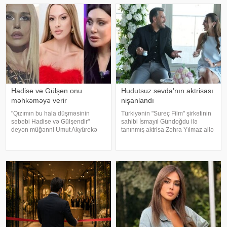
Hadise və Gülşen onu
Hudutsuz sevda'nın aktrisası
məhkəməyə verir
nişanlandı
"Qızımın bu hala düşməsinin
Türkiyənin "Sureç Film" şirkətinin
səbəbi Hadise və Gülşendir"
sahibi İsmayıl Gündoğdu ilə
deyən müğənni Umut Akyürekə
tanınmış aktrisa Zəhra Yılmaz ailə
Gülşen və Hadise məhkəmə
qurmaq yolunda ilk addımı ataraq
iddiası qaldırıblar. Hadise və
nişanlanıblar. . Cütlüyün nişan
Gülşeni hədəf alan açıqlamalarını
mərasimində incəsənət
davam etdirən Akyürek "Mən
aləmindən tanınmış simala
Hadisən