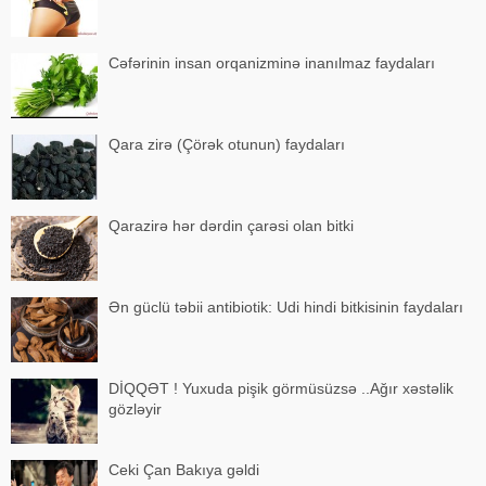
Cəfərinin insan orqanizminə inanılmaz faydaları
Qara zirə (Çörək otunun) faydaları
Qarazirə hər dərdin çarəsi olan bitki
Ən güclü təbii antibiotik: Udi hindi bitkisinin faydaları
DİQQƏT ! Yuxuda pişik görmüsüzsə ..Ağır xəstəlik
gözləyir
Ceki Çan Bakıya gəldi