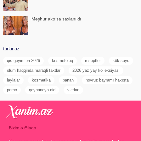
Məşhur aktrisa saxlanıldı
turlar.az
qis geyimləri 2026
kosmetoloq
reseptler
kök suyu
olum haqqinda maraqli faktlar
2026 yaz yay kolleksiyasi
laylalar
kosmetika
banan
novruz bayramı haxışta
porno
qaynanaya aid
vicdan
Bizimlə Əlaqə