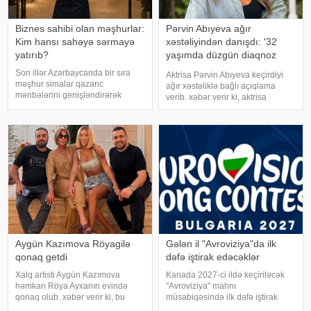
Biznes sahibi olan məşhurlar:
Pərvin Abıyeva ağır
Kim hansı sahəyə sərmayə
xəstəliyindən danışdı: '32
yatırıb?
yaşımda düzgün diaqnoz
qoyuldu
Son illər Azərbaycanda bir sıra
Aktrisa Pərvin Abıyeva keçirdiyi
məşhur simalar qazanc
ağır xəstəliklə bağlı açıqlama
mənbələrini genişləndirərək
verib. xəbər verir ki, aktrisa
müxtəlif sahələrə sərmayə
axlorhidriya xəstəliyindən əziyyət
yatırırlar. Onların arasında
çəkdiyini və uzun illər düzgün
restoran, kafe, geyim, gözəllik və
diaqnoz qoyula bilmədiyini
qida sektorunda fəaliyyət
bildirib. "Bu əməliyyat
göstərən, öz adları il
Azərbaycand
Aygün Kazımova Röyagilə
Gələn il "Avroviziya"da ilk
qonaq getdi
dəfə iştirak edəcəklər
Xalq artisti Aygün Kazımova
Kanada 2027-ci ildə keçiriləcək
həmkarı Röya Ayxanın evində
"Avroviziya" mahnı
qonaq olub. xəbər verir ki, bu
müsabiqəsində ilk dəfə iştirak
barədə müğənni Kazım Can
edəcək. xəbər verir ki, bu barədə