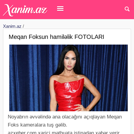
Xanim.az
/
Meqan Foksun hamiləlik FOTOLARI
Noyabrın əvvəlində ana olacağını açıqlayan Meqan
Foks kameralara tuş gəlib.
azxeber.com xarici mətbuata istinadən xəbər verir