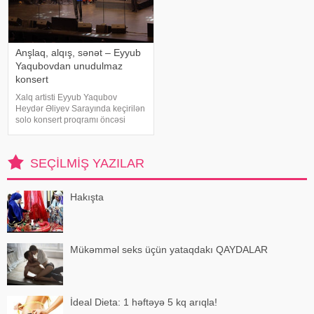
Anşlaq, alqış, sənət – Eyyub
Yaqubovdan unudulmaz
konsert
Xalq artisti Eyyub Yaqubov
Heydər Əliyev Sarayında keçirilən
solo konsert proqramı öncəsi
media nümayəndələrinin
suallarını cavablandırıb,
yaradıcılığı və konsertlə bağlı
SEÇILMIŞ YAZILAR
fikirlərini bölüşüb. xəbər verir ki,
sənətkarın sözlərin
Hakışta
Mükəmməl seks üçün yataqdakı QAYDALAR
İdeal Dieta: 1 həftəyə 5 kq arıqla!