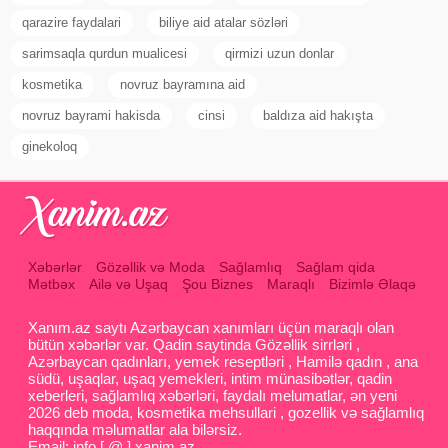
qarazire faydalari
biliye aid atalar sözləri
sarimsaqla qurdun mualicesi
qirmizi uzun donlar
kosmetika
novruz bayramına aid
novruz bayrami hakisda
cinsi
baldıza aid hakışta
ginekoloq
Xəbərlər
Gözəllik və Moda
Sağlamlıq
Sağlam qida
Mətbəx
Ailə və Uşaq
Şou Biznes
Maraqlı
Bizimlə Əlaqə
Xanım.az saytı Azərbaycan xanımları üçün maraqlı olan
bütün xəbərlər var. Qadin saytinda Gözəllik sirrləri ,
Azərbaycan qadınları, yemek reseptləri , Hamilə qadın , ana
südü, uşaqlar, uşaq yemekleri, intim münasibətlər, qadin
xeberleri, sağlamlıq xəbərləri, faydalı melumatlar, ən yeni
2026 deb moda, kosmetika mehsullari , gozellik və sağlamlıq
haqqında məlumatlar ala bilərsiz.
Email: info [ @ ] xanim.az