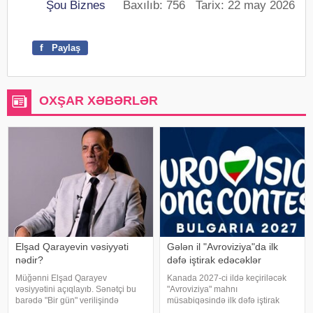
Şou Biznes
Baxılıb: 756 Tarix: 22 may 2026
f
Paylaş
OXŞAR XƏBƏRLƏR
Elşad Qarayevin vəsiyyəti
Gələn il "Avroviziya"da ilk
nədir?
dəfə iştirak edəcəklər
Müğənni Elşad Qarayev
Kanada 2027-ci ildə keçiriləcək
vəsiyyətini açıqlayıb. Sənətçi bu
"Avroviziya" mahnı
barədə "Bir gün" verilişində
müsabiqəsində ilk dəfə iştirak
danışıb. "Hər dəfə rayona gələndə
edəcək. xəbər verir ki, bu barədə