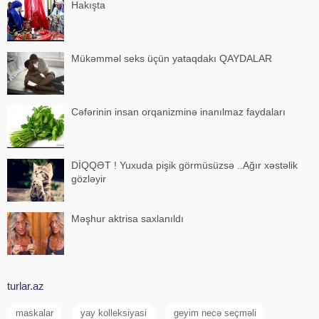
Hakışta
Mükəmməl seks üçün yataqdakı QAYDALAR
Cəfərinin insan orqanizminə inanılmaz faydaları
DİQQƏT ! Yuxuda pişik görmüsüzsə ..Ağır xəstəlik
gözləyir
Məşhur aktrisa saxlanıldı
turlar.az
maskalar
yay kolleksiyasi
geyim necə seçməli