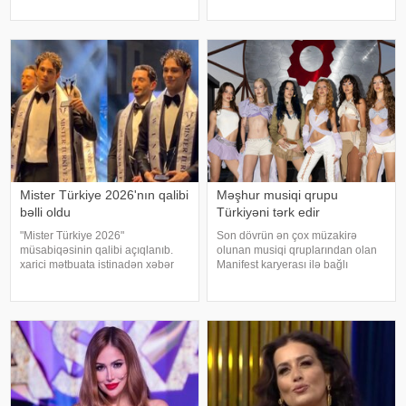
qardaşlarımın məzarını ziyarət
"Avroviziya"nın rəsmi saytı
edirəm. Bu dünyadan hamımız
məlumat yayıb. Bildirilib ki,
köçəcəyik. Amma köçməyin d
Kanada 2015-ci ildə yarışmay
Mister Türkiye 2026'nın qalibi
Məşhur musiqi qrupu
bəlli oldu
Türkiyəni tərk edir
"Mister Türkiye 2026"
Son dövrün ən çox müzakirə
müsabiqəsinin qalibi açıqlanıb.
olunan musiqi qruplarından olan
xarici mətbuata istinadən xəbər
Manifest karyerası ilə bağlı
verir ki, 30 iştirakçının mübarizə
mühüm qərar qəbul edib. xarici
apardığı finalda Rizenin Ardeşen
mətbuata istinadən xəbər verir ki,
rayonundan olan Doğukan
qrupun qurucusu və meneceri
Navdar birinci olaraq "Miste
Tolqa Akış üzvlərin sentyabr
ayında İstanbuldak