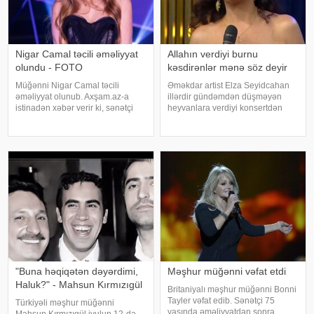
Nigar Camal təcili əməliyyat
Allahın verdiyi burnu
olundu - FOTO
kəsdirənlər mənə söz deyir
Müğənni Nigar Camal təcili
Əməkdar artist Elza Seyidcahan
əməliyyat olunub. Axşam.az-a
illərdir gündəmdən düşməyən
istinadən xəbər verir ki, sənətçi
heyvanlara verdiyi konsertdən
bununla bağlı sosial şəbəkə
danışıb. Müğənni aktyor Fərda
hesabında paylaşım edib. O,
Xudaverdiyevin "O üz, bu üz"
hazırda reabilitasiya prosesində
yutub layihəsində qonaq olub.
olduğunu bildirib:. "Bu gün
E.Seyidcahan bildirib ki, həmin
gözlənilmədə
layihəd
"Buna həqiqətən dəyərdimi,
Məşhur müğənni vəfat etdi
Haluk?" - Mahsun Kırmızıgül
Britaniyalı məşhur müğənni Bonni
Tayler vəfat edib. Sənətçi 75
Türkiyəli məşhur müğənni
yaşında əməliyyatdan sonra
Mahsun Kırmızıgül iyulun 12-də