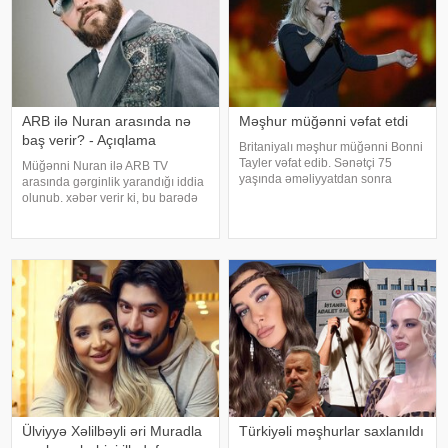
ARB ilə Nuran arasında nə
Məşhur müğənni vəfat etdi
baş verir? - Açıqlama
Britaniyalı məşhur müğənni Bonni
Tayler vəfat edib. Sənətçi 75
Müğənni Nuran ilə ARB TV
yaşında əməliyyatdan sonra
arasında gərginlik yarandığı iddia
dünmyasını dəyişib. Məlumatı
olunub. xəbər verir ki, bu barədə
"The Sun" nəşri yayıb. /
müğənni özü məlumat verilib.
Məlumata görə, buna səbəb
müğənninin öncədən lentə
alınmış görüntü və
açıqlamalarının heç bir rəsm
Ülviyyə Xəlilbəyli əri Muradla
Türkiyəli məşhurlar saxlanıldı