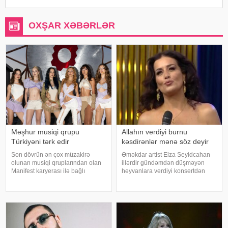
OXŞAR XƏBƏRLƏR
Məşhur musiqi qrupu
Allahın verdiyi burnu
Türkiyəni tərk edir
kəsdirənlər mənə söz deyir
Son dövrün ən çox müzakirə
Əməkdar artist Elza Seyidcahan
olunan musiqi qruplarından olan
illərdir gündəmdən düşməyən
Manifest karyerası ilə bağlı
heyvanlara verdiyi konsertdən
mühüm qərar qəbul edib. xarici
danışıb. Müğənni aktyor Fərda
mətbuata istinadən xəbər verir ki,
Xudaverdiyevin "O üz, bu üz"
qrupun qurucusu və meneceri
yutub layihəsində qonaq olub.
Tolqa Akış üzvlərin sentyabr
E.Seyidcahan bildirib ki, həmin
ayında İstanbuldak
layihəd