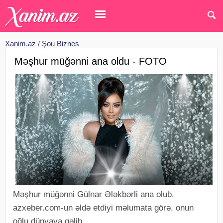
Xanim.az
/
Şou Biznes
Məşhur müğənni ana oldu - FOTO
Məşhur müğənni Gülnar Ələkbərli ana olub.
azxeber.com-un əldə etdiyi məlumata görə, onun
oğlu dünyaya gəlib.