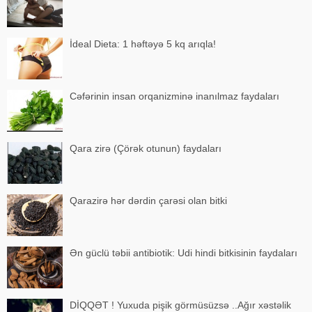
İdeal Dieta: 1 həftəyə 5 kq arıqla!
Cəfərinin insan orqanizminə inanılmaz faydaları
Qara zirə (Çörək otunun) faydaları
Qarazirə hər dərdin çarəsi olan bitki
Ən güclü təbii antibiotik: Udi hindi bitkisinin faydaları
DİQQƏT ! Yuxuda pişik görmüsüzsə ..Ağır xəstəlik