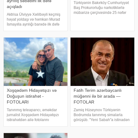
ayrılıq səbəbini ilk dəfə
Türkiyənin Bakırköy Cumhuriyyət
açıqladı
Baş Prokurorluğu narkotiklərlə
mübarizə çərçivəsində 25 nəfər
Aktrisa Ülviyyə Xəlilbəyli keçmiş
barəsində saxlanılma qərarı verib.
həyat yoldaşı və həmkarı Murad
Şübhəlilər arasında sənətçi,
İsmayılla ayrılığı barədə ilk dəfə
aktyor, iş adamı və obyekt
ətraflı açıqlama verib. Aktrisa bu
sahiblərinin olduğu bildirilib.
barədə Nail Naiboğlunun
Əməliyya
"YouTube" kanalında yayımlanan
müsahibəsində danışıb
Xoşqədəm Hidayətqızı və
Fatih Terim azərbaycanlı
Doğuşun istirahət -
müğənni ilə bir arada —
FOTOLARI
FOTOLAR
Tanınmış teleaparıcı, əməkdar
Zamiq Hüseynov Türkiyənin
jurnalist Xoşqədəm Hidayətqızı
Bodrumda tanınmış simalarla
istirahətdən ailə fotolarını
görüşüb. "Yeni Sabah"a istinadən
paylaşıb. xəbər verir ki, o fotolara
xəbər verir ki, müğənni Yunus
"bizim komanda ən yaxşıdır"
Akgün, Uğurcan Çakır, eləcə də
başlığını yazıb. Fotolar böyük
məşqçi Fatih Terimləı ünsiyyətdə