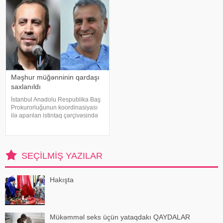
maraqla qarşılanıb. Həmi
olub. Z.Hüseynov görüş zaman
Məşhur müğənninin qardaşı
saxlanıldı
İstanbul Anadolu Respublika Baş
Prokurorluğunun koordinasiyası
ilə aparılan istintaq çərçivəsində
Şile Bələdiyyəsinə dair yeni
əməliyyat keçirilib. xəbər verir ki,
İstanbul və İzmir şəhərlərində eyni
vaxtda həyata keçirilə
SEÇILMIŞ YAZILAR
Hakışta
Mükəmməl seks üçün yataqdakı QAYDALAR