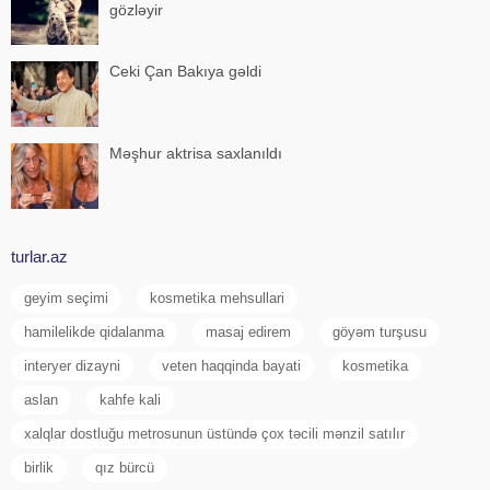
gözləyir
Ceki Çan Bakıya gəldi
Məşhur aktrisa saxlanıldı
turlar.az
geyim seçimi
kosmetika mehsullari
hamilelikde qidalanma
masaj edirem
göyəm turşusu
interyer dizayni
veten haqqinda bayati
kosmetika
aslan
kahfe kali
xalqlar dostluğu metrosunun üstündə çox təcili mənzil satılır
birlik
qız bürcü