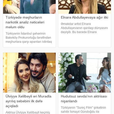
Türkiyədə məşhurların
Elnarə Abdullayevaya ağır itki
narkotik analiz nəticələri
Əməkdar artist Elnarə
məlum oldu
Abdullayevanın qardaşı dünyasını
dəyişib. Bu barədə Elnarə
Türkiyənin İstanbul şəhərinin
Abdullayeva sosial şəbəkə
Bakırköy Prokurorluğu tərəfindən
hesabında yazıb. O, kədərini bu
məşhurlara qarşı aparılan istintaq
sözlərlə ifadə edib:. "Bəzən insan
çərçivəsində saxlanılan və həbs
elə bir itki yaşayır ki, onu heç bir
edilən bəzi şəxslərdən
söz ifad
götürülmüş bioloji nümunələr
üzərində aparılan toksikoloji
analizləri
Ülviyyə Xəlilbəyli əri Muradla
Hudutsuz sevda'nın aktrisası
ayrılıq səbəbini ilk dəfə
nişanlandı
açıqladı
Türkiyənin "Sureç Film" şirkətinin
sahibi İsmayıl Gündoğdu ilə
Aktrisa Ülviyyə Xəlilbəyli keçmiş