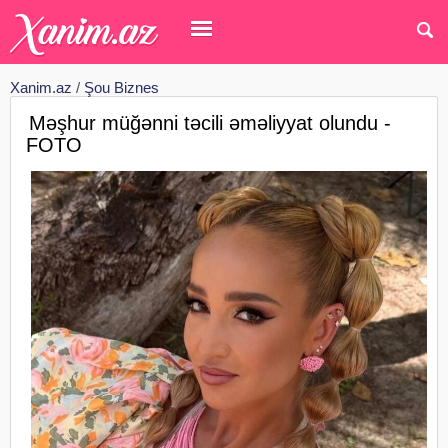
Xanim.az
/
Şou Biznes
Məşhur müğənni təcili əməliyyat olundu -
FOTO