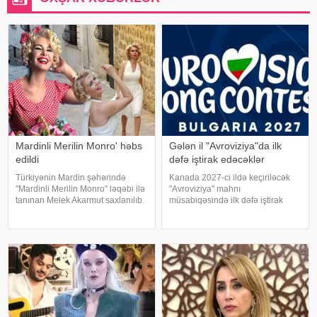
Mardinli Merilin Monro' həbs
Gələn il "Avroviziya"da ilk
edildi
dəfə iştirak edəcəklər
Türkiyənin Mardin şəhərində
Kanada 2027-ci ildə keçiriləcək
"Mardinli Merilin Monro" ləqəbi ilə
"Avroviziya" mahnı
tanınan Melek Akarmut saxlanılıb.
müsabiqəsində ilk dəfə iştirak
50 yaşlı Melek Akarmutun sosial
edəcək. xəbər verir ki, bu barədə
media hesabında 15 iyul 2016-cı
"Avroviziya"nın rəsmi saytı
il çevriliş cəhdi ilə bağlı cinayət
məlumat yayıb. Bildirilib ki,
tərkibli olduğ
Kanada 2015-ci ildə yarışmay