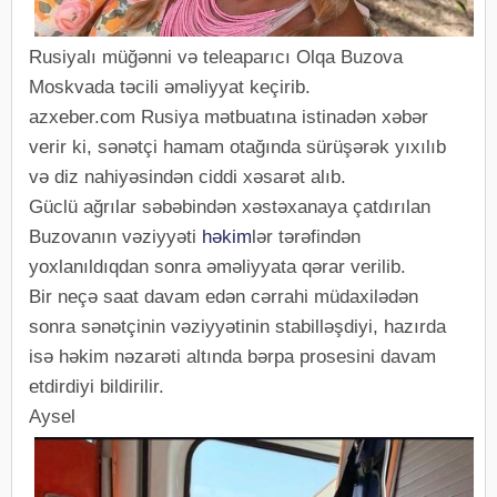
Rusiyalı müğənni və teleaparıcı Olqa Buzova
Moskvada təcili əməliyyat keçirib.
azxeber.com Rusiya mətbuatına istinadən xəbər
verir ki, sənətçi hamam otağında sürüşərək yıxılıb
və diz nahiyəsindən ciddi xəsarət alıb.
Güclü ağrılar səbəbindən xəstəxanaya çatdırılan
Buzovanın vəziyyəti
həkim
lər tərəfindən
yoxlanıldıqdan sonra əməliyyata qərar verilib.
Bir neçə saat davam edən cərrahi müdaxilədən
sonra sənətçinin vəziyyətinin stabilləşdiyi, hazırda
isə həkim nəzarəti altında bərpa prosesini davam
etdirdiyi bildirilir.
Aysel