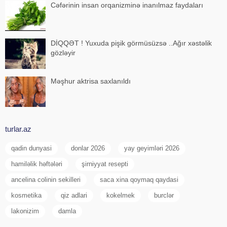
Cəfərinin insan orqanizminə inanılmaz faydaları
DİQQƏT ! Yuxuda pişik görmüsüzsə ..Ağır xəstəlik
gözləyir
Məşhur aktrisa saxlanıldı
turlar.az
qadin dunyasi
donlar 2026
yay geyimləri 2026
hamiləlik həftələri
şirniyyat resepti
ancelina colinin sekilleri
saca xina qoymaq qaydasi
kosmetika
qiz adlari
kokelmek
burclər
lakonizim
damla