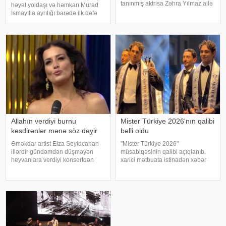
tanınmış aktrisa Zəhra Yılmaz ailə
həyat yoldaşı və həmkarı Murad
qurmaq yolunda ilk addımı ataraq
İsmayılla ayrılığı barədə ilk dəfə
nişanlanıblar. . Cütlüyün nişan
ətraflı açıqlama verib. Aktrisa bu
mərasimində incəsənət
barədə Nail Naiboğlunun
aləmindən tanınmış simala
"YouTube" kanalında yayımlanan
müsahibəsində danışıb
Allahın verdiyi burnu
Mister Türkiye 2026'nın qalibi
kəsdirənlər mənə söz deyir
bəlli oldu
Əməkdar artist Elza Seyidcahan
"Mister Türkiye 2026"
illərdir gündəmdən düşməyən
müsabiqəsinin qalibi açıqlanıb.
heyvanlara verdiyi konsertdən
xarici mətbuata istinadən xəbər
danışıb. Müğənni aktyor Fərda
verir ki, 30 iştirakçının mübarizə
Xudaverdiyevin "O üz, bu üz"
apardığı finalda Rizenin Ardeşen
yutub layihəsində qonaq olub.
rayonundan olan Doğukan
E.Seyidcahan bildirib ki, həmin
Navdar birinci olaraq "Miste
layihəd