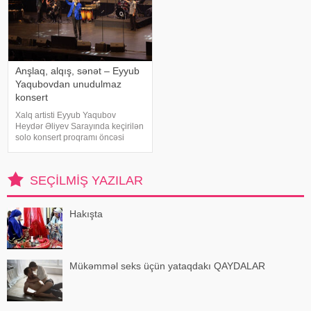
Anşlaq, alqış, sənət – Eyyub
Yaqubovdan unudulmaz
konsert
Xalq artisti Eyyub Yaqubov
Heydər Əliyev Sarayında keçirilən
solo konsert proqramı öncəsi
media nümayəndələrinin
suallarını cavablandırıb,
yaradıcılığı və konsertlə bağlı
SEÇILMIŞ YAZILAR
fikirlərini bölüşüb. xəbər verir ki,
sənətkarın sözlərin
Hakışta
Mükəmməl seks üçün yataqdakı QAYDALAR