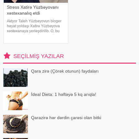
Stress Xatirə Yüzbəyovanı
xəstəxanalıq etdi
Aktyor Taleh Yüzbəyovun bloger
həyat yoldaşı Xatirə Yüzbəyova
xəstəxanaya yerləşdirilib. O, bu
barədə sosial media hesabında
paylaşım edib. "Son zamanlar
stressə bağlı olaraq nə düzgün
qidalandım, nə düzgün yatdım.
SEÇILMIŞ YAZILAR
Gördü
Qara zirə (Çörək otunun) faydaları
İdeal Dieta: 1 həftəyə 5 kq arıqla!
Qarazirə hər dərdin çarəsi olan bitki