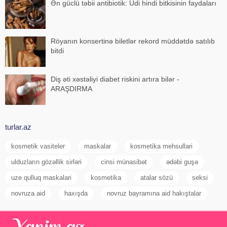
Ən güclü təbii antibiotik: Udi hindi bitkisinin faydaları
Röyanın konsertinə biletlər rekord müddətdə satılıb
bitdi
Diş əti xəstəliyi diabet riskini artıra bilər -
ARAŞDIRMA
turlar.az
kosmetik vasiteler
maskalar
kosmetika mehsullari
ulduzların gözəllik sirləri
cinsi münasibət
ədəbi guşə
uze qulluq maskalari
kosmetika
atalar sözü
seksi
novruza aid
haxışda
novruz bayramına aid hakıştalar