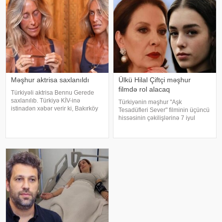
layihəd
Məşhur aktrisa saxlanıldı
Ülkü Hilal Çiftçi məşhur
filmdə rol alacaq
Türkiyəli aktrisa Bennu Gerede
saxlanılıb. Türkiyə KİV-inə
Türkiyənin məşhur "Aşk
istinadən xəbər verir ki, Bakırköy
Tesadüfleri Sever" filminin üçüncü
Respublika Baş Prokurorluğu
hissəsinin çəkilişlərinə 7 iyul
aktrisanın qatıldığı televiziya
tarixində start veriləcək. Türkiyə
proqramında səsləndirdiyi
mətbuatına istinadən xəbər verir
fikirlərlə bağlı "ədəbsizlik" ittiham
ki, filmin baş rollarında Mehmet
Günsür və Devrim Özka