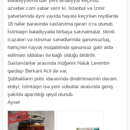
Bələdiyyəsinə dair yeni əməliyyat keçirilib.
azxeber.com xəbər verir ki, İstanbul və İzmir
şəhərlərində eyni vaxtda həyata keçirilən reydlərdə
18 nəfər barəsində saxlanılma qərarı icra olunub.
İstintaqın bələdiyyədə birbaşa satınalmalar, tikinti
icazələri və istismar sənədlərində qanunsuzluq,
həmçinin rüşvət müqabilində qanunsuz gəlir əldə
edilməsi iddiaları ilə bağlı olduğu bildirilir.
Saxlanılanlar arasında müğənni Haluk Leventin
qardaşı Berkant Acil də var.
Şübhəlilərin polis idarəsində dindirilməsinin davam
etdiyi, istintaqın isə yeni sübutlar əsasında geniş
şəkildə aparıldığı qeyd olunub.
Aysel