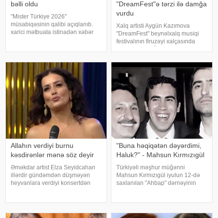
bəlli oldu
"DreamFest"ə tərzi ilə damğa
vurdu
"Mister Türkiye 2026"
müsabiqəsinin qalibi açıqlanıb.
Xalq artisti Aygün Kazımova
xarici mətbuata istinadən xəbər
"DreamFest" beynəlxalq musiqi
verir ki, 30 iştirakçının mübarizə
festivalının firuzəyi xalçasında
apardığı finalda Rizenin Ardeşen
görüntülənib. Ölkənin əsas ulduzu
rayonundan olan Doğukan
tədbirə xüsusi tərzi ilə damğa
Navdar birinci olaraq "Miste
vurub. Pop kraliça zövqlü geyimi
və fərqli saç düzümü il
Allahın verdiyi burnu
"Buna həqiqətən dəyərdimi,
kəsdirənlər mənə söz deyir
Haluk?" - Mahsun Kırmızıgül
Əməkdar artist Elza Seyidcahan
Türkiyəli məşhur müğənni
illərdir gündəmdən düşməyən
Mahsun Kırmızıgül iyulun 12-də
heyvanlara verdiyi konsertdən
saxlanılan "Ahbap" dərnəyinin
danışıb. Müğənni aktyor Fərda
sədri, tanınmış müğənni Haluk
Xudaverdiyevin "O üz, bu üz"
Leventlə bağlı paylaşım edib.
yutub layihəsində qonaq olub.
xəbər verir ki, Mahsun instaqram
E.Seyidcahan bildirib ki, həmin
hesabında bir zamanlar ən yaxı