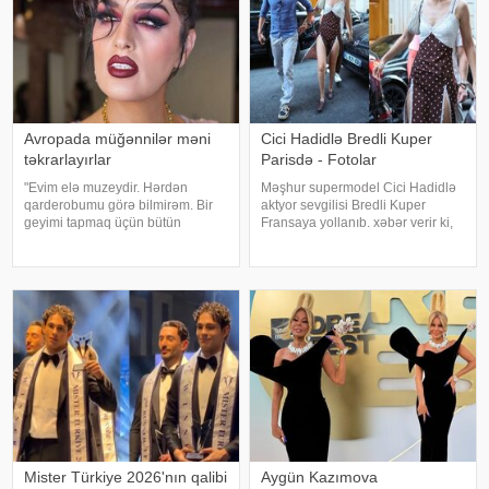
Avropada müğənnilər məni
Cici Hadidlə Bredli Kuper
təkrarlayırlar
Parisdə - Fotolar
"Evim elə muzeydir. Hərdən
Məşhur supermodel Cici Hadidlə
qarderobumu görə bilmirəm. Bir
aktyor sevgilisi Bredli Kuper
geyimi tapmaq üçün bütün
Fransaya yollanıb. xəbər verir ki,
qutuları, qarderobu boşaltmalı
cütlük Paris küçələrində əl-ələ
oluram. Evim aksessuarlarla da
gəzərkən obyektivlərə tuş gəliblər.
doludur". axşam.az-a istinadən
Qeyd edək ki, müğənni Zayn
bildirir ki, bu sözləri Əməkdar artis
Malikdən ayrıldıqdan sonra Cicini
Mister Türkiye 2026'nın qalibi
Aygün Kazımova