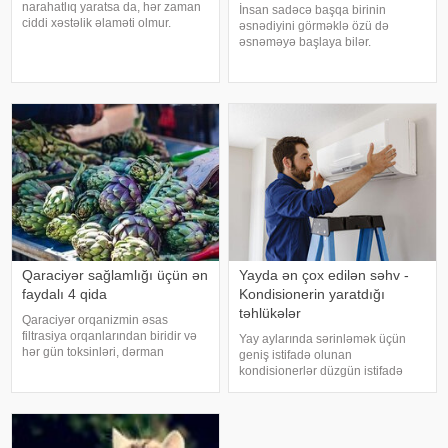
narahatlıq yaratsa da, hər zaman
İnsan sadəcə başqa birinin
ciddi xəstəlik əlaməti olmur.
əsnədiyini görməklə özü də
Mütəxəssislərin sözlərinə görə,
əsnəməyə başlaya bilər.
bəzi hallarda bu vəziyyət gündəlik
Maraqlıdır ki, bu qəribə təsir bəzi
faktorlarla bağlı olur və aradan
heyvanlarda da müşahidə olunur.
qalxa bilər. Fransız mətbuatın
xarici mediaya istinadən xəbər
verir ki, əsnəmək insan
orqanizminin ən adi
Qaraciyər sağlamlığı üçün ən
Yayda ən çox edilən səhv -
faydalı 4 qida
Kondisionerin yaratdığı
təhlükələr
Qaraciyər orqanizmin əsas
filtrasiya orqanlarından biridir və
Yay aylarında sərinləmək üçün
hər gün toksinləri, dərman
geniş istifadə olunan
qalıqlarını və maddələr
kondisionerlər düzgün istifadə
mübadiləsi nəticəsində yaranan
edilmədikdə müxtəlif sağlamlıq
tullantıları emal edir. "Euroonco"
problemlərinə səbəb ola bilər.
federal ekspert onkologiya
xəbər verir ki, ani temperatur
klinikalar
dəyişiklikləri, quru hava və