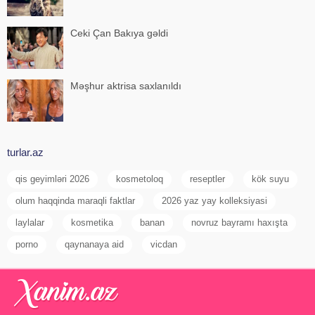
Ceki Çan Bakıya gəldi
Məşhur aktrisa saxlanıldı
turlar.az
qis geyimləri 2026
kosmetoloq
reseptler
kök suyu
olum haqqinda maraqli faktlar
2026 yaz yay kolleksiyasi
laylalar
kosmetika
banan
novruz bayramı haxışta
porno
qaynanaya aid
vicdan