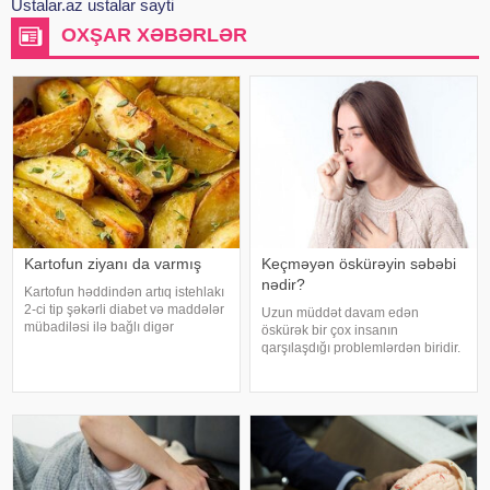
Ustalar.az ustalar sayti
OXŞAR XƏBƏRLƏR
Kartofun ziyanı da varmış
Keçməyən öskürəyin səbəbi
nədir?
Kartofun həddindən artıq istehlakı
2-ci tip şəkərli diabet və maddələr
Uzun müddət davam edən
mübadiləsi ilə bağlı digər
öskürək bir çox insanın
pozğunluqların yaranma riskini
qarşılaşdığı problemlərdən biridir.
artıra bilər. Bu nəticəyə kartofun
Bəzən adi soyuqdəymədən sonra
sağlamlığa təsirini araşdıran
yaranan öskürək həftələrlə davam
yapon alimləri gəliblər. -
edə bilər. Lakin öskürəyin səbəbi
hər zaman tənəffüs yolu
infeksiyası olmur