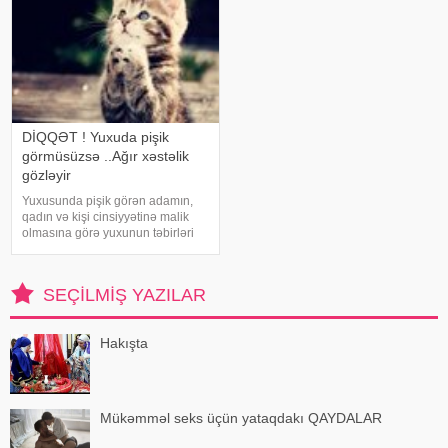
baxımsız kondisionerlərd
DİQQƏT ! Yuxuda pişik
görmüsüzsə ..Ağır xəstəlik
gözləyir
Yuxusunda pişik görən adamın,
qadın və kişi cinsiyyətinə malik
olmasına görə yuxunun təbirləri
dəyişir. Əgər bu yuxunu görən
adam bir kişisə, bu kişinin normal
həyatında diqqətsiz bir şəxsiyyətə
SEÇILMIŞ YAZILAR
sahib olduğu, ətrafındak
Hakışta
Mükəmməl seks üçün yataqdakı QAYDALAR