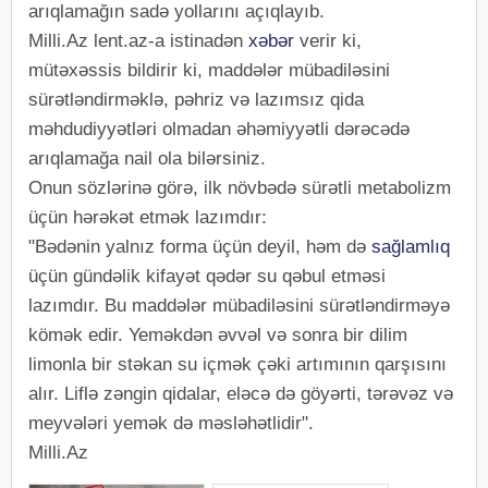
arıqlamağın sadə yollarını açıqlayıb.
Milli.Az lent.az-a istinadən
xəbər
verir ki,
mütəxəssis bildirir ki, maddələr mübadiləsini
sürətləndirməklə, pəhriz və lazımsız qida
məhdudiyyətləri olmadan əhəmiyyətli dərəcədə
arıqlamağa nail ola bilərsiniz.
Onun sözlərinə görə, ilk növbədə sürətli metabolizm
üçün hərəkət etmək lazımdır:
"Bədənin yalnız forma üçün deyil, həm də
sağlamlıq
üçün gündəlik kifayət qədər su qəbul etməsi
lazımdır. Bu maddələr mübadiləsini sürətləndirməyə
kömək edir. Yeməkdən əvvəl və sonra bir dilim
limonla bir stəkan su içmək çəki artımının qarşısını
alır. Liflə zəngin qidalar, eləcə də göyərti, tərəvəz və
meyvələri yemək də məsləhətlidir".
Milli.Az