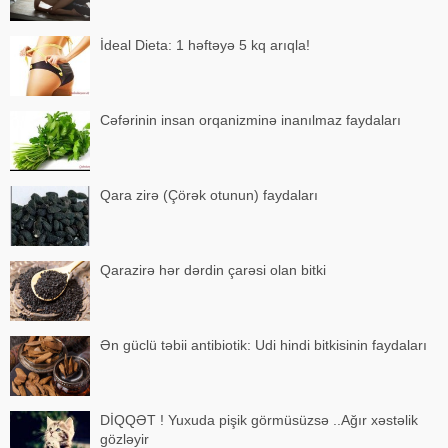
İdeal Dieta: 1 həftəyə 5 kq arıqla!
Cəfərinin insan orqanizminə inanılmaz faydaları
Qara zirə (Çörək otunun) faydaları
Qarazirə hər dərdin çarəsi olan bitki
Ən güclü təbii antibiotik: Udi hindi bitkisinin faydaları
DİQQƏT ! Yuxuda pişik görmüsüzsə ..Ağır xəstəlik
gözləyir