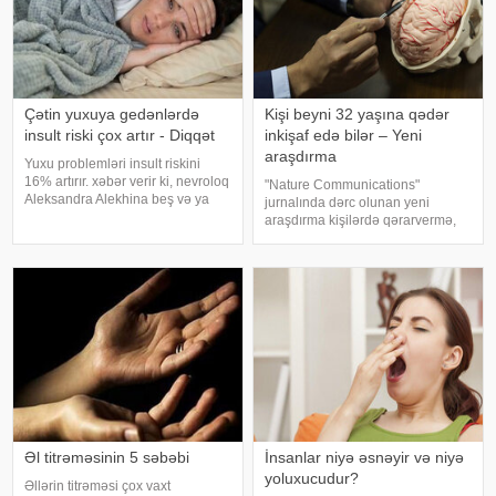
Çətin yuxuya gedənlərdə
Kişi beyni 32 yaşına qədər
insult riski çox artır - Diqqət
inkişaf edə bilər – Yeni
araşdırma
Yuxu problemləri insult riskini
16% artırır. xəbər verir ki, nevroloq
"Nature Communications"
Aleksandra Alekhina beş və ya
jurnalında dərc olunan yeni
daha çox yuxu pozğunluğu
araşdırma kişilərdə qərarvermə,
simptomundan əziyyət çəkən
impulsların idarə olunması və risk
insanlarda insult riskinin ikiqat
qiymətləndirilməsinə cavabdeh
artdığını deyib. İnsult ciddi və
olan beyin nahiyələrinin orta
həyat
hesabla 32 yaşına qədər inkişa
Əl titrəməsinin 5 səbəbi
İnsanlar niyə əsnəyir və niyə
yoluxucudur?
Əllərin titrəməsi çox vaxt