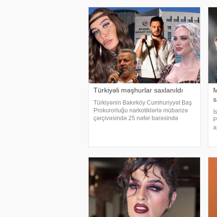
Türkiyəli məşhurlar saxlanıldı
M
s
Türkiyənin Bakırköy Cumhuriyyət Baş
Prokurorluğu narkotiklərlə mübarizə
İ
çərçivəsində 25 nəfər barəsində
P
saxlanılma qərarı verib. Şübhəlilər
a
arasında sənətçi, aktyor, iş adamı və
B
obyekt sahiblərinin olduğu bildirilib.
k
Əməliyya
İ
k