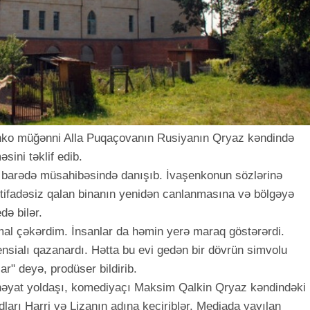
ko müğənni Alla Puqaçovanın Rusiyanın Qryaz kəndində
sini təklif edib.
u barədə müsahibəsində danışıb. İvaşenkonun sözlərinə
tifadəsiz qalan binanın yenidən canlanmasına və bölgəyə
də bilər.
al çəkərdim. İnsanlar da həmin yerə maraq göstərərdi.
sialı qazanardı. Hətta bu evi gedən bir dövrün simvolu
ar" deyə, prodüser bildirib.
həyat yoldaşı, komediyaçı Maksim Qalkin Qryaz kəndindəki
adları Harri və Lizanın adına keçiriblər. Mediada yayılan