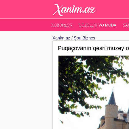
XƏBƏRLƏR
GÖZƏLLIK VƏ MODA
SA
Xanim.az
/
Şou Biznes
Puqaçovanın qəsri muzey ol