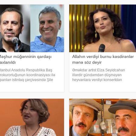
əşhur müğənninin qardaşı
Allahın verdiyi burnu kəsdirənlər
axlanıldı
mənə söz deyir
stanbul Anadolu Respublika Baş
Əməkdar artist Elza Seyidcahan
rokurorluğunun koordinasiyası ilə
illərdir gündəmdən düşməyən
parılan istintaq çərçivəsində Şile
heyvanlara verdiyi konsertdən
ələdiyyəsinə dair yeni əməliyyat
danışıb. Müğənni aktyor Fərda
eçirilib. xəbər verir ki, İstanbul və
Xudaverdiyevin "O üz, bu üz" yutub
zmir şəhərlərində eyni vaxtda həyata
layihəsində qonaq olub.
eçirilə
E.Seyidcahan bildirib ki, həmin
layihəd