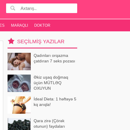
ES
MARAQLI
DOKTOR
SEÇILMIŞ YAZILAR
Qadınları orqazma
çatdıran 7 seks pozası
Əkiz uşaq doğmaq
üçün MÜTLƏQ
OXUYUN
İdeal Dieta: 1 həftəyə 5
kq arıqla!
Qara zirə (Çörək
otunun) faydaları