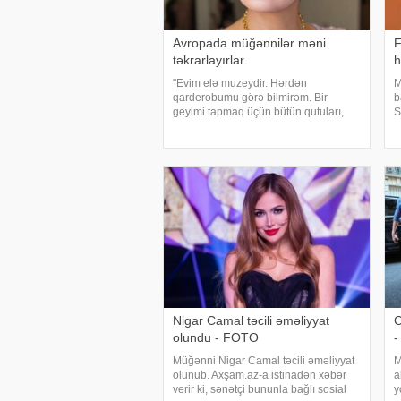
Avropada müğənnilər məni
F
təkrarlayırlar
h
"Evim elə muzeydir. Hərdən
M
qarderobumu görə bilmirəm. Bir
b
geyimi tapmaq üçün bütün qutuları,
S
qarderobu boşaltmalı oluram. Evim
a
aksessuarlarla da doludur". axşam.az-
d
a istinadən bildirir ki, bu sözləri
a
Əməkdar artis
v
Nigar Camal təcili əməliyyat
C
olundu - FOTO
-
Müğənni Nigar Camal təcili əməliyyat
M
olunub. Axşam.az-a istinadən xəbər
a
verir ki, sənətçi bununla bağlı sosial
y