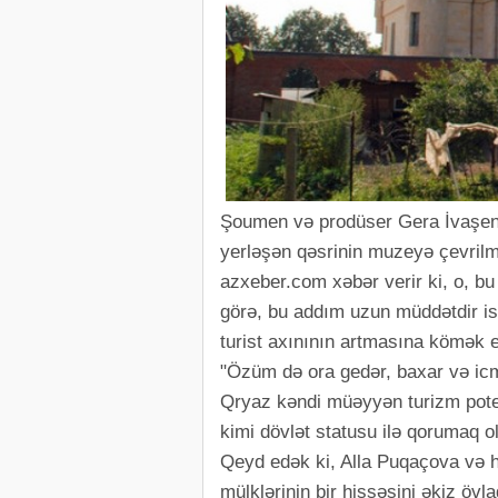
Şoumen və prodüser Gera İvaşen
yerləşən qəsrinin muzeyə çevrilmə
azxeber.com xəbər verir ki, o, b
görə, bu addım uzun müddətdir is
turist axınının artmasına kömək e
"Özüm də ora gedər, baxar və icm
Qryaz kəndi müəyyən turizm poten
kimi dövlət statusu ilə qorumaq ol
Qeyd edək ki, Alla Puqaçova və 
mülklərinin bir hissəsini əkiz övl