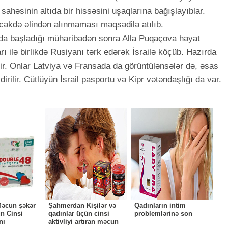
ahəsinin altıda bir hissəsini uşaqlarına bağışlayıblar.
ləcəkdə əlindən alınmaması məqsədilə atılıb.
ada başladığı müharibədən sonra Alla Puqaçova həyat
ı ilə birlikdə Rusiyanı tərk edərək İsrailə köçüb. Hazırda
dir. Onlar Latviya və Fransada da görüntülənsələr də, əsas
ldirilir. Cütlüyün İsrail pasportu və Kipr vətəndaşlığı da var.