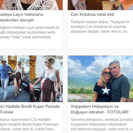
ədayə Laçın həbsxana
Can Kolukısa vəfat etdi
əyatından danışdı
Türkiyəli məşhur aktyor, "Yeşilçam"ın
sənətçisi Can Kolukısa 92 yaşında
üğənni Fədayə Laçın şəxsi həyatı ilə
dünyasını dəyişib. xəbər verir ki, bu
ağlı diqqətçəkən açıqlamalar verib.
haqda Türkiyə KİV məlumat yayıb.
ənətçi "Astar" yutub layihəsində
Aktyor "Kapıcılar Kralı", "Züğürt Ağa",
iləsində yaşadığı çətinliklərdən
"Selamsı
anışıb. F.Laçın bildirib ki, atası
nasına xəyanət etdikdən sonra
alideynlər
ici Hadidlə Bredli Kuper Parisdə
Xoşqədəm Hidayətqızı və
 Fotolar
Doğuşun istirahət - FOTOLARI
əşhur supermodel Cici Hadidlə
Tanınmış teleaparıcı, əməkdar jurnalist
ktyor sevgilisi Bredli Kuper Fransaya
Xoşqədəm Hidayətqızı istirahətdən
ollanıb. xəbər verir ki, cütlük Paris
ailə fotolarını paylaşıb. xəbər verir ki, o