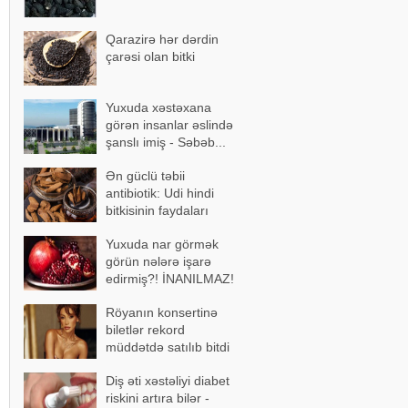
Qarazirə hər dərdin
çarəsi olan bitki
Yuxuda xəstəxana
görən insanlar əslində
şanslı imiş - Səbəb...
Ən güclü təbii
antibiotik: Udi hindi
bitkisinin faydaları
Yuxuda nar görmək
görün nələrə işarə
edirmiş?! İNANILMAZ!
Röyanın konsertinə
biletlər rekord
müddətdə satılıb bitdi
Diş əti xəstəliyi diabet
riskini artıra bilər -