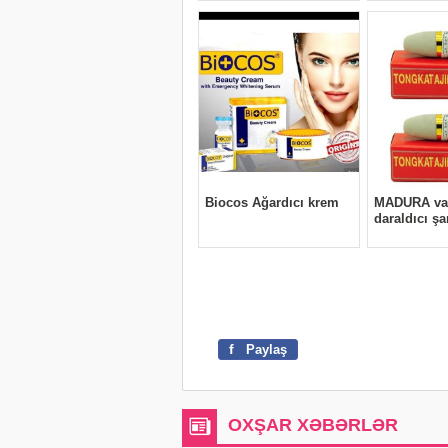
f
Paylaş
OXŞAR XƏBƏRLƏR