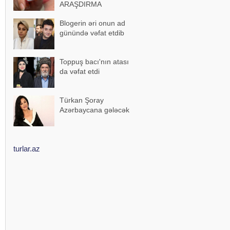
ARAŞDIRMA
Blogerin əri onun ad
günündə vəfat etdib
Toppuş bacı'nın atası
da vəfat etdi
Türkan Şoray
Azərbaycana gələcək
turlar.az