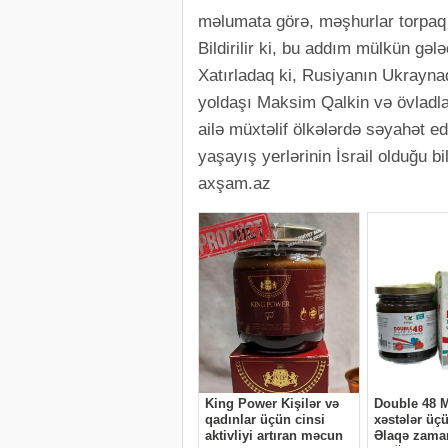
məlumata görə, məşhurlar torpaq s
Bildirilir ki, bu addım mülkün gə
Xatırladaq ki, Rusiyanın Ukrayn
yoldaşı Maksim Qalkin və övladlar
ailə müxtəlif ölkələrdə səyahət e
yaşayış yerlərinin İsrail olduğu bi
axşam.az