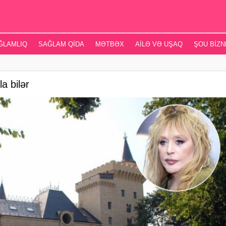
ĞLAMLIQ
SAĞLAM QIDA
MƏTBƏX
AILƏ VƏ UŞAQ
ŞOU BIZN
a bilər