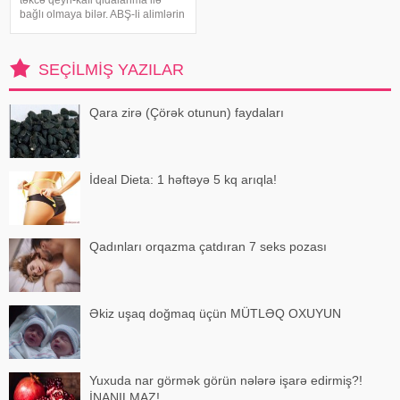
təkcə qeyri-kafi qidalanma ilə
bağlı olmaya bilər. ABŞ-li alimlərin
yeni araşdırması göstərib ki,
bağırsaq mikrobiomundakı bəzi
bakteriyalar hələ ana bətnində
SEÇILMIŞ YAZILAR
olarkən körpənin inkişafın
Qara zirə (Çörək otunun) faydaları
İdeal Dieta: 1 həftəyə 5 kq arıqla!
Qadınları orqazma çatdıran 7 seks pozası
Əkiz uşaq doğmaq üçün MÜTLƏQ OXUYUN
Yuxuda nar görmək görün nələrə işarə edirmiş?!
İNANILMAZ!