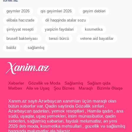
geymler 2026
qis geyimləri 2026
geyim dəbləri
əlibala hacızadə
dil haqqinda atalar sozu
şirniyyat resepti
yarpizin faydalari
kosmetika
brusell bakteriyası
tərəzi bürcü
vetene aid bayatilar
baldiz
sağlamlıq
Xəbərlər
Gözəllik və Moda
Sağlamlıq
Sağlam qida
Mətbəx
Ailə və Uşaq
Şou Biznes
Maraqlı
Bizimlə Əlaqə
Xanım.az saytı Azərbaycan xanımları üçün maraqlı olan
bütün xəbərlər var. Qadin saytinda Gözəllik sirrləri ,
Azərbaycan qadınları, yemek reseptləri , Hamilə qadın , ana
südü, uşaqlar, uşaq yemekleri, intim münasibətlər, qadin
xeberleri, sağlamlıq xəbərləri, faydalı melumatlar, ən yeni
2026 deb moda, kosmetika mehsullari , gozellik və sağlamlıq
haqqında məlumatlar ala bilərsiz.