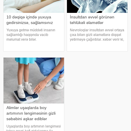
10 dəqiqə içində yuxuya
İnsultdan əvvəl görünən
gedirsinizsə, sağlamsınız
təhlükəli əlamətlər
Yuxuya getmə müddəti insanın
Nevroloqlar insultdan əvvəl ortaya
sağlamlığı haqqında vacib
çıxa bilən gizli əlamətlərə diqqət
məlumat verə bilər.
yetirməyə çağırıblar. xəbər verir ki,
Mütəxəssislərin fikrincə, ideal vaxt
insult bəzi hallarda qəfil baş
10-20 dəqiqədir. xəbər verir ki,
vermir və beyin günlər, hətta
davranış yönümlü yuxu təbabəti
həftələr əvvəl müəyyən siqnallar
üzrə mütəxəssis Mişel Drerupun
verə bilər. Lakin b
sözlərinə görə
Alimlər uşaqlarda boy
artımının ləngiməsinin gizli
səbəbini aşkar ediblər
Uşaqlarda boy artımının ləngiməsi