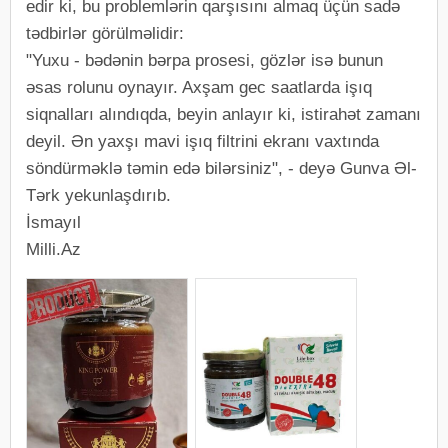
edir ki, bu problemlərin qarşısını almaq üçün sadə
tədbirlər görülməlidir:
"Yuxu - bədənin bərpa prosesi, gözlər isə bunun
əsas rolunu oynayır. Axşam gec saatlarda işıq
siqnalları alındıqda, beyin anlayır ki, istirahət zamanı
deyil. Ən yaxşı mavi işıq filtrini ekranı vaxtında
söndürməklə təmin edə bilərsiniz", - deyə Gunva Əl-
Tərk yekunlaşdırıb.
İsmayıl
Milli.Az