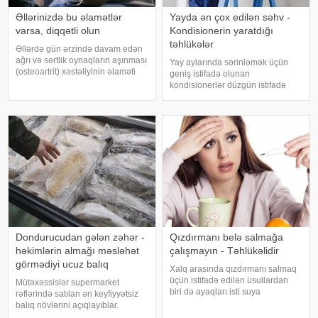
Əllərinizdə bu əlamətlər
Yayda ən çox edilən səhv -
varsa, diqqətli olun
Kondisionerin yaratdığı
təhlükələr
Əllərdə gün ərzində davam edən
ağrı və sərtlik oynaqların aşınması
Yay aylarında sərinləmək üçün
(osteoartrit) xəstəliyinin əlaməti
geniş istifadə olunan
ola bilər. Bu xəstəlik oynaqları
kondisionerlər düzgün istifadə
qoruyan qığırdağın zamanla
edilmədikdə müxtəlif sağlamlıq
nazilməsi və aşınması nəticəsində
problemlərinə səbəb ola bilər.
yaranır. xəbər verir ki
xəbər verir ki, ani temperatur
dəyişiklikləri, quru hava və
baxımsız kondisionerlərd
Dondurucudan gələn zəhər -
Qızdırmanı belə salmağa
həkimlərin almağı məsləhət
çalışmayın - Təhlükəlidir
görmədiyi ucuz balıq
Xalq arasında qızdırmanı salmaq
üçün istifadə edilən üsullardan
Mütəxəssislər supermarket
biri də ayaqları isti suya
rəflərində satılan ən keyfiyyətsiz
qoymaqdır. Lakin bu metod hər
balıq növlərini açıqlayıblar.
zaman faydalı hesab edilmir və
Dondurulmuş balıq tez və faydalı