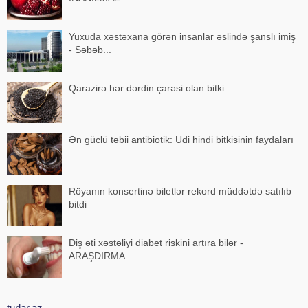
Yuxuda xəstəxana görən insanlar əslində şanslı imiş
- Səbəb...
Qarazirə hər dərdin çarəsi olan bitki
Ən güclü təbii antibiotik: Udi hindi bitkisinin faydaları
Röyanın konsertinə biletlər rekord müddətdə satılıb
bitdi
Diş əti xəstəliyi diabet riskini artıra bilər -
ARAŞDIRMA
turlar.az