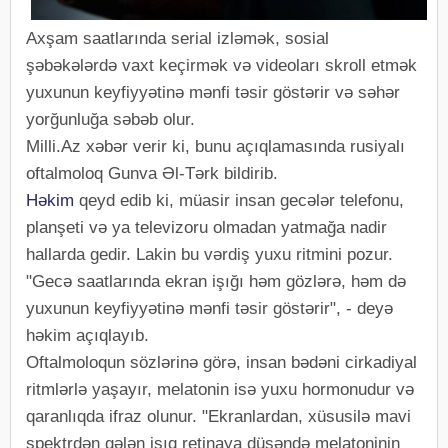
Axşam saatlarında serial izləmək, sosial
şəbəkələrdə vaxt keçirmək və videoları skroll etmək
yuxunun keyfiyyətinə mənfi təsir göstərir və səhər
yorğunluğa səbəb olur.
Milli.Az xəbər verir ki, bunu açıqlamasında rusiyalı
oftalmoloq Gunva Əl-Tərk bildirib.
Həkim
qeyd edib ki, müasir insan gecələr telefonu,
planşeti və ya televizoru olmadan yatmağa nadir
hallarda gedir. Lakin bu vərdiş yuxu ritmini pozur.
"Gecə saatlarında ekran işığı həm gözlərə, həm də
yuxunun keyfiyyətinə mənfi təsir göstərir", - deyə
həkim açıqlayıb.
Oftalmoloqun sözlərinə görə, insan bədəni cirkadiyal
ritmlərlə yaşayır, melatonin isə yuxu hormonudur və
qaranlıqda ifraz olunur. "Ekranlardan, xüsusilə mavi
spektrdən gələn işıq retinaya düşəndə melatoninin