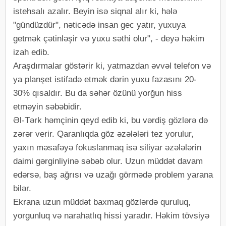
istehsalı azalır. Beyin isə siqnal alır ki, hələ
"gündüzdür", nəticədə insan gec yatır, yuxuya
getmək çətinləşir və yuxu səthi olur", - deyə həkim
izah edib.
Araşdırmalar göstərir ki, yatmazdan əvvəl telefon və
ya planşet istifadə etmək dərin yuxu fazasını 20-
30% qısaldır. Bu da səhər özünü yorğun hiss
etməyin səbəbidir.
Əl-Tərk həmçinin qeyd edib ki, bu vərdiş gözlərə də
zərər verir. Qaranlıqda göz əzələləri tez yorulur,
yaxın məsafəyə fokuslanmaq isə siliyar əzələlərin
daimi gərginliyinə səbəb olur. Uzun müddət davam
edərsə, baş ağrısı və uzağı görmədə problem yarana
bilər.
Ekrana uzun müddət baxmaq gözlərdə quruluq,
yorgunluq və narahatlıq hissi yaradır. Həkim tövsiyə