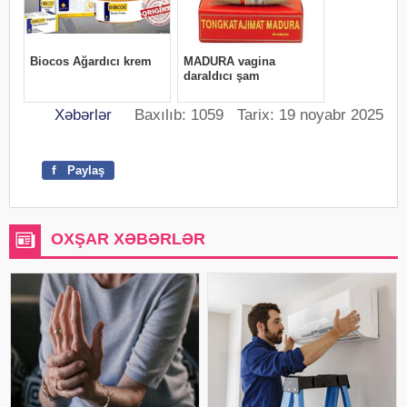
Xəbərlər
Baxılıb: 1059 Tarix: 19 noyabr 2025
f
Paylaş
OXŞAR XƏBƏRLƏR