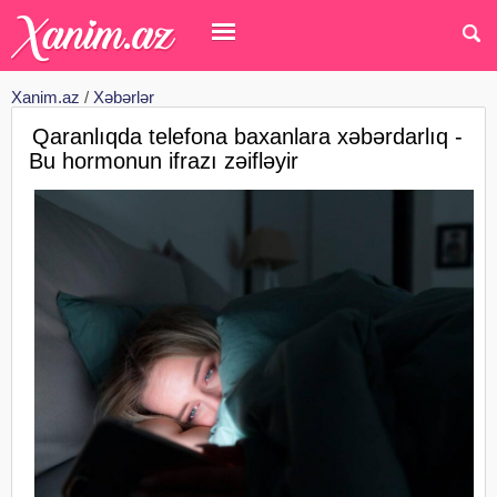
Xanim.az
/
Xəbərlər
Qaranlıqda telefona baxanlara xəbərdarlıq -
Bu hormonun ifrazı zəifləyir