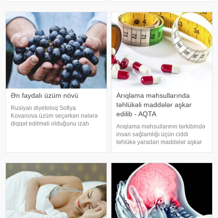
bəzi hallarda vəziyyəti daha da
şam yeməyi üçün ideal seçim kimi
ağırlaşdıra bilər. xəbər verir ki,
görünür. xarici mediaya istinadən
yüksə
xəbər verir ki, supermarketlərdək
Ən faydalı üzüm növü
Arıqlama məhsullarında
təhlükəli maddələr aşkar
Rusiyalı diyetoloq Sofiya
edilib - AQTA
Kovanova üzüm seçərkən nələrə
diqqət edilməli olduğunu izah
Arıqlama məhsullarının tərkibində
edib. -a istinadən xəbər verir ki,
insan sağlamlığı üçün ciddi
bu barədə o, AİF.ru nəşrinə
təhlükə yaradan maddələr aşkar
müsahibəsində danışıb.
edilib. xəbər verir ki, bunu
Mütəxəssis qeyd edib ki, tünd
Azərbaycan Respublikasının Qida
rəngdə olan üzüm sortlar
Təhlükəsizliyi Agentliyinin (AQTA)
Qida təhlükəsizliyi şöbəsinin
müdir