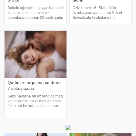
(Foto)
təbrik
Bakıda ağır yol-nəqliyyat hadisəsi
Əziz xanımlar! . Sizi, bütün
zamanı sol qolu travmatik
Azərbaycan qadınlarını 8 mart –
amputasiya olunan 29 yaşlı qadın
Beynəlxalq Qadınlar günü
uğurla əməliyyat edilib. xəbər
münasibətilə səmimi qəlbdən
verir ki, hadisədən sonra
təbrik edirəm, hər birinizə
zərərçəkən Səhiyyə Nazirliyi
cansağlığı, ailə səadəti və
Akademik M.A.Topçubaşov adına
işlərinizdə müvəffəqiyyətlər
Elmi Cərrahiyy
arzulayırıq. Sizə ən gözə
Qadınları orqazma çatdıran
7 seks pozası
Seks həyatına bir az rəng qatmaq
və daha çox həzzli hala gətirmək
üçün hal-hazırda tətbiq olunan
mövqeləri bir az modifikasiya
etmək lazımdır. Budur, qadınların
orqazma çatmalarını
asanlaşdıran 7 seks pozası… Ən
sadə sevişm