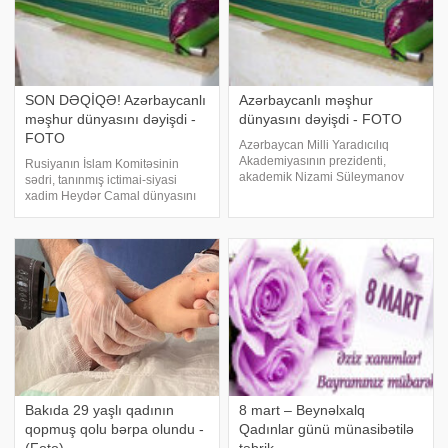
SON DƏQİQƏ! Azərbaycanlı
Azərbaycanlı məşhur
məşhur dünyasını dəyişdi -
dünyasını dəyişdi - FOTO
FOTO
Azərbaycan Milli Yaradıcılıq
Akademiyasının prezidenti,
Rusiyanın İslam Komitəsinin
akademik Nizami Süleymanov
sədri, tanınmış ictimai-siyasi
vəfat edib. apa-ya istinadən
xadim Heydər Camal dünyasını
xəbər verir ki, akademiklə vida
dəyişib. xəbər verir ki, əslən
mərasimi bu gün Heydər
azərbaycanlı olan H.Camal
məscidində olacaq
politoloq, yazıçı, filosof və şair
olub. Komitə sədri dekabrın 4-
dən 5-nə keçə
Bakıda 29 yaşlı qadının
8 mart – Beynəlxalq
qopmuş qolu bərpa olundu -
Qadınlar günü münasibətilə