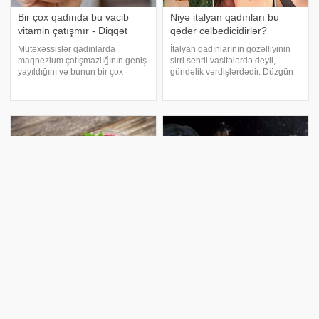
Bir çox qadında bu vacib
Niyə italyan qadınları bu
vitamin çatışmır - Diqqət
qədər cəlbedicidirlər?
Mütəxəssislər qadınlarda
İtalyan qadınlarının gözəlliyinin
maqnezium çatışmazlığının geniş
sirri sehrli vasitələrdə deyil,
yayıldığını və bunun bir çox
gündəlik vərdişlərdədir. Düzgün
hallarda diqqətdən kənarda
qidalanma, təbii dəriyə qulluq,
qaldığını bildirirlər. xəbər verir ki,
özünə sevgi və həyatdan zövq
yorğunluq, halsızlıq və əzələ
almaq qabiliyyəti onlara illərlə
zəifliyi kimi əlamətlər bəzən sadə
qadınlıqlarını qorumağa kömə
yorğunlu
Çuğundur şirəsinin qadın
Qadın kimi yaşamadığım
sağlamlığına faydaları
bütün xoşbəxtlikləri qızım
yaşayacaq' - Xalq artisti
Sağlam qidalanma dedikdə çox
vaxt ağla ilk gələn kələm olsa da,
"İnşallah ki, mənim qadın kimi
mütəxəssislər çuğundurun qadın
yaşamadığım bütün xoşbəxtlikləri
sağlamlığı üçün əsl "gizli
qızım yaşayacaq. Çünki o, çox
qəhrəman" olduğunu bildirirlər.
doğru seçim edib. Bu sözləri -a