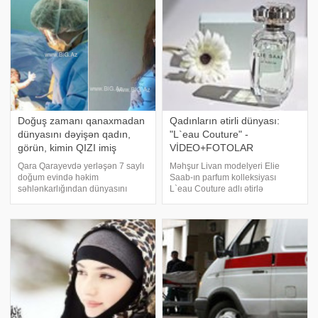
moda dünyasının qadın gözəlliyin
vermək fikrində deyil, məşhur
jurnalist Amerikanın "Vogue"
Doğuş zamanı qanaxmadan
Qadınların ətirli dünyası:
dünyasını dəyişən qadın,
"L`eau Couture" -
görün, kimin QIZI imiş
VİDEO+FOTOLAR
Qara Qarayevdə yerləşən 7 saylı
Məhşur Livan modelyeri Elie
doğum evində həkim
Saab-ın parfum kolleksiyası
səhlənkarlığından dünyasını
L`eau Couture adlı ətirlə
dəyişdiyi iddia edilən Turanə
yenilənib. Bu yüngül yaz ətri Elie
Məmmədova ilə bağlı yeni
Saab yaz-yay 2014 geyim
məqamlar ortaya çıxıb. -a daxil
kolleksiyasının mövzusunu
olan məlumatlara görə analiz
davam etdirir. Dizayner bu dəfə
aparılmadan qeysəriyyə
də ləçək kimi yüngül parçaları
əməliyyat