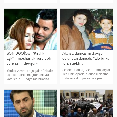
üçün məsul şəxs təyin edib.
ağız və qulaq dəliklərinə pambıq
xəbər verir ki, Naxiqyan Ağ evdə
qoyulur?. -a istinadən bildirir ki,
administrasiya rəhbərinin
Risalələrdə də yazıldığı kimi,
müavini vəzifəsini tuta
insan dünyasını dəyişəndə
SON DƏQİQƏ! "Kiralık
Aktrisa dünyasını dəyişən
aşk"ın məşhur aktyoru qəfil
oğlundan danışdı: "Elə bil ki,
dünyasını dəyişdi -
tufan gəldi..."
FOTOLAR
Əməkdar artist, Gənc Tamaşaçılar
Yenicə yayımı başa çatan "Kiralık
Teatrının aparıcı aktrisası Nəsibə
aşk" serialının məşhur aktoyur
Eldarova dünyasını dəyişən
vəfat edib. Türkiyə mətbuatına
oğlundan danışıb. xəbər verir ki,
istinadən xəbər verir ki, 71 yaşlı
aktrisa -a hələ də onun ölümünə
Ayberk Atilla bu gün səhər
inanmadığını deyib:. "Həyat
saatlarında dünyasını dəyişib.
yoldaşım Hüseynağa Atakişiyevi
Qeyd edək ki, aktyor bi