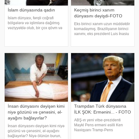
İslam dünyasında qadın
Keçmiş birinci xanım
dünyasını dəyişdi-FOTO
İslam dünyası, fərqli coğrafi
bölgələrə və iqlimlərə dağılmış
Eks birinci xanım uzun müddətdir
vəziyyətdə olub, bir çox qövm və
komadaymış. Braziliyanın birinci
irqləri öz içində saxlayar. Orta
xanımı, eks prezident Luis İnasiu
şərqi, Afrika qitəsini, uzaq şərqi,
Lula da Silvanın həyat yoldaşı
Osmanlı İmperatorluğu dövründə
Mariziya Letisiya dünyasını
İslam ilə tanış olmuş ola
dəyişib. -ın İstiPress-ə istinadən
verdiyi xəbərə görə, o yanvarı
İnsan dünyasını dəyişən kimi
Trampdan Türk dünyasına
niyə gözünü və çənəsini, əl-
İLK ŞOK: Ermənini... - FOTO
ayağını bağlayırlar?
ABŞ-ın yeni vitse-prezidenti
Maykl Pens erməni əsilli Ken
İnsan dünyasını dəyişən kimi niyə
Naxiqyanı Tramp-Pens
gözünü və çənəsini, əl-ayağını
administrasiyasının keçid dövrü
bağlayırlar? Niyə ölünün burun,