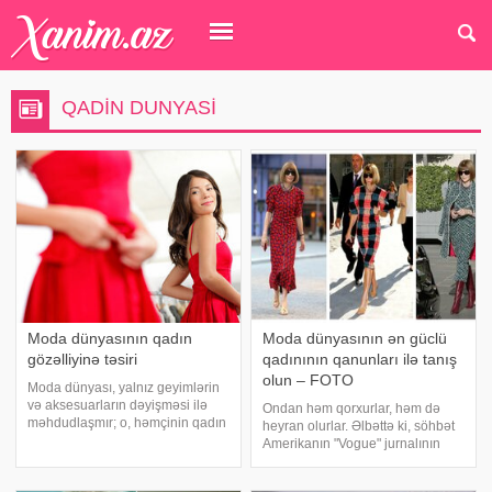
QADIN DUNYASI
Moda dünyasının qadın
Moda dünyasının ən güclü
gözəlliyinə təsiri
qadınının qanunları ilə tanış
olun – FOTO
Moda dünyası, yalnız geyimlərin
və aksesuarların dəyişməsi ilə
Ondan həm qorxurlar, həm də
məhdudlaşmır; o, həmçinin qadın
heyran olurlar. Əlbəttə ki, söhbət
gözəlliyi və cəmiyyətin gözəllik
Amerikanın "Vogue" jurnalının
standartlarına olan baxışını dərin
baş redaktoru Anna Vinturdan
şəkildə təsir edir. Bu məqalə,
gedir. Anna Vintur gənclərə yol