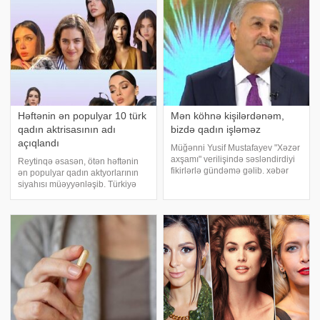
Həftənin ən populyar 10 türk
Mən köhnə kişilərdənəm,
qadın aktrisasının adı
bizdə qadın işləməz
açıqlandı
Müğənni Yusif Mustafayev "Xəzər
axşamı" verilişində səsləndirdiyi
Reytinqə əsasən, ötən həftənin
fikirlərlə gündəmə gəlib. xəbər
ən populyar qadın aktyorlarının
verir ki, sənətçi qadınların
siyahısı müəyyənləşib. Türkiyə
işləməsinə müsbət baxmadığını
mətbuatına istinadən xəbər
ifadə edib. O, bildirib ki, xanımı da
verirki, Adba TV-nin açıqladığı
çalışmır:. "Mə
reytinqə əsasən, ilk yeri Afra
Saraçoğlu tutub. Onun ardınca
Demet Özdemir