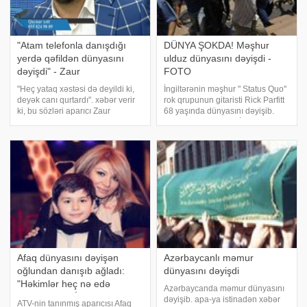
"Atam telefonla danışdığı
DÜNYA ŞOKDA! Məşhur
yerdə qəfildən dünyasını
ulduz dünyasını dəyişdi -
dəyişdi" - Zaur
FOTO
"Heç yataq xəstəsi də deyildi ki,
İngiltərənin məşhur " Status Quo"
deyək canı qurtardı". xəbər verir
rok qrupunun gitaristi Rick Parfitt
ki, bu sözləri aparıcı Zaur
68 yaşında dünyasını dəyişib.
Baxşəliyev "Bizimləsən"
xəbər verir ki, Parfitt İspaniyanın
verilişində atasının ölümündən
Marbella şəhərindəki
danışarkən söyləyib. O bildirib ki,
xəstəxanada dünyasını dəyişib.
atasının bir dəftər
Parfitt 1967-ci ildə Franci
Afaq dünyasını dəyişən
Azərbaycanlı məmur
oğlundan danışıb ağladı:
dünyasını dəyişdi
"Həkimlər heç nə edə
Azərbaycanda məmur dünyasını
bilmədi..." - VİDEO
dəyişib. apa-ya istinadən xəbər
ATV-nin tanınmış aparıcısı Afaq