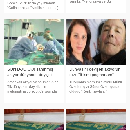
verir ki, "Meliorasiya və Su
Gəncəli ARB tv-də yayımlanan
Təsərrüfatı" ASC-nin Sabirabad
"Gəlin danışaq" verilişinin qonağı
rayon suvarma idarəsinin rəisi
olub. xəbər verir ki, aparıcı
Əflan Aslanov vəfat edib. Qeyd
xərçəng xəstəliyindən əziyyət
edək ki, Ə.Aslanov "Meliorasiy
çəkən və həyatını itirən 10 yaşlı
oğlu Qədirxandan da danışıb
SON DƏQİQƏ! Tanınmış
Dünyasını dəyişən aktyorun
aktyor dünyasını dəyişdi
qızı: "İt kimi peşmanam"
Amerikalı aktyor və şoumen Alan
Türkiyənin mərhum aktyoru Münir
Tik dünyasını dəyişib. -ın
Özkulun qızı Güner Özkul qonaq
məlumatına görə, o, 69 yaşında
olduğu "Renkli sayfalar"
Los-Ancelesdəki evində ürək
verilişində səmimi etirafı ilə
çatışmazlığından vəfat edib. Tik
diqqət çəklib. xəbər verir ki,
daha çox özünün "Böyümə
"Yeşilçam"ın əfsanə ismi Münir
problemləri" (Growing Pains,
Özkul 2003-cü ildə demensiy
1985-1992