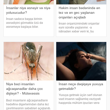
İnsanlar niyə əsnəyir və niyə
Həkim insan bədənində ən
yoluxucudur?
tez və ən gec yaşlanan
orqanları açıqladı
İnsan sadəcə başqa birinin
əsnədiyini görməklə özü də
İnsan orqanizmindəki orqanlar
əsnəməyə başlaya bilər.
eyni sürətlə yaşlanmır. -a
Maraqlıdır ki, bu qəribə təsir bəzi
istinadən xəbər verir ki, bu
heyvanlarda da müşahidə olunur.
barədə həkim-onkoloq İlya
xarici mediaya istinadən xəbər
Kolışev məlumat verib.
verir ki, əsnəmək insan
Mütəxəssisin sözlərinə görə,
orqanizminin ən adi
məhz buna görə də orqanizmin
bioloji yaşı ayrı-ayrı orqa
Niyə bəzi insanları
İnsan neçə dəqiqəyə yuxuya
ağcaqanadlar daha çox
getməlidir?
dişləyir? - Mütəxəssis
Yuxuya getmək üçün sərf olunan
səbəbləri açıqlayıb
vaxt insanın sağlamlıq vəziyyəti
Bəzi insanların ağcaqanadların
haqqında mühüm ipucları verə
hədəfinə digərlərindən daha tez
bilər. xəbər verir ki,
çevrilməsinin səbəbləri açıqlanıb.