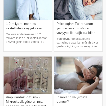
1.2 milyard insan bu
Psixoloqlar: Təkrarlanan
xəstəlikdən əziyyət çəkir
yuxular insanın şüuraltı
vəziyyəti ilə bağlı ola bilər
Yer kürəsində təxminən 1.2
milyard insan ruhi xəstəliklərdən
Son dövrlərdə psixologiya
əziyyət çəkir. xəbər verir ki, bu
sahəsində aparılan müşahidələr
barədə "Lancet" nəşri məlumat
göstərir ki, bir çox insan eyni və
yayıb. "Son 33 ildə bu rəqəm
ya oxşar yuxuları təkrar görür.
ikiqat artıb. Narahatlıq
Mütəxəssislərin fikrincə, bu hal
pozğunluqları, klinik depressiya
təsadüfi deyil və insanın psixoloji
vəziyyəti ilə birbaşa əlaqəl
Ampullardakı gizli risk -
İnsanlar niyə yuxuda
Mikroskopik şüşələr insan
danışır?