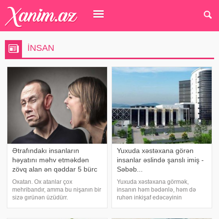
INSAN
Ətrafındakı insanların
Yuxuda xəstəxana görən
həyatını məhv etməkdən
insanlar əslində şanslı imiş -
zövq alan ən qəddar 5 bürc
Səbəb...
Oxatan. Ox atanlar çox
Yuxuda xəstəxana görmək,
mehribandır, amma bu nişanın bir
insanın həm bədənlə, həm də
sizə gırünən üzüdürr.
ruhən inkişaf edəcəyinin
Əslindəonlar güclü
göstəricisidir. Eyni zaman
manipulyatorlardır.Öz
xəstəxana təmiz və təravətli isə