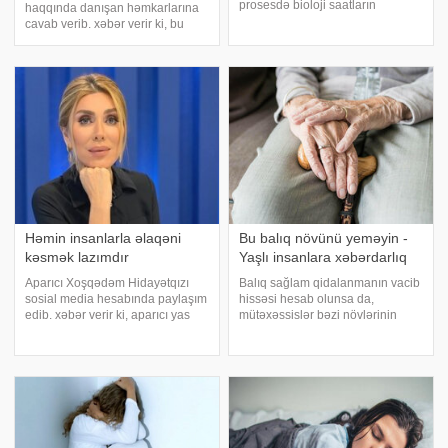
prosesdə bioloji saatların
haqqında danışan həmkarlarına
öyrənilməsi və cavanlaşma
cavab verib. xəbər verir ki, bu
sahəsində əldə edilən elmi
barədə sənətçi "Pərvizə görə"də
irəliləyişlər həlledici rol
danışıb. "Təəssüf ki, yaxşılıqda,
oynayacaq. xəbər verir ki, bu
gözəl anlardan bəhs edilmir. Bir
proqnozu qocalma tədqiqatlar
balaca pis məqam ola
Həmin insanlarla əlaqəni
Bu balıq növünü yeməyin -
kəsmək lazımdır
Yaşlı insanlara xəbərdarlıq
Aparıcı Xoşqədəm Hidayətqızı
Balıq sağlam qidalanmanın vacib
sosial media hesabında paylaşım
hissəsi hesab olunsa da,
edib. xəbər verir ki, aparıcı yas
mütəxəssislər bəzi növlərinin
məclislərində söz-söhbət
xüsusilə yaşlı insanlar üçün risk
yaradan şəxsləri qınayıb. "Yas
yarada biləcəyini bildirirlər. xəbər
məclisində yas sahibindən
verir ki, həkimlər yaşlı şəxslərə
küsənlərlə əlaqəni tamam
hisə verilmiş skumbriya və digə
kəsmək lazımdir"