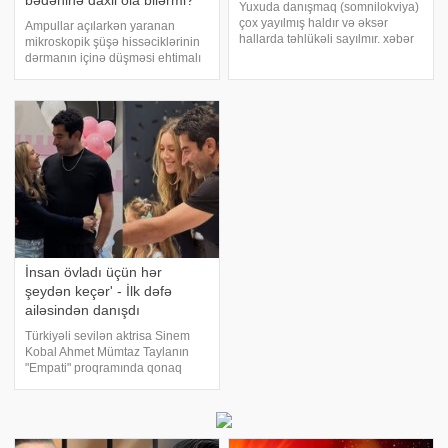
bədəninə daxil ola bilərmi?
Yuxuda danışmaq (somnilokviya)
çox yayılmış haldır və əksər
Ampullar açılarkən yaranan
hallarda təhlükəli sayılmır. xəbər
mikroskopik şüşə hissəciklərinin
verir ki, bu vəziyyət
dərmanın içinə düşməsi ehtimalı
parasomniyalara daxildir və həm
tibb mütəxəssislərinin uzun
yuxunun dərin, həm də REM
illərdir diqqət mərkəzində olan
mərhələsində baş verə bilər.
mövzularından biridir. -ın
Həkimlər bildiri
məlumatına görə, yavaş çəkilişlə
aparıla
İnsan övladı üçün hər
şeydən keçər' - İlk dəfə
ailəsindən danışdı
Türkiyəli sevilən aktrisa Sinem
Kobal Ahmet Mümtaz Taylanın
"Empati" proqramında qonaq
olub. Türkiyə mətbuatına
istinadən xəbər verir ki, Kenan
İmirzalıoğlu ilə xoşbəxt
evliliyindən iki qız anası olan