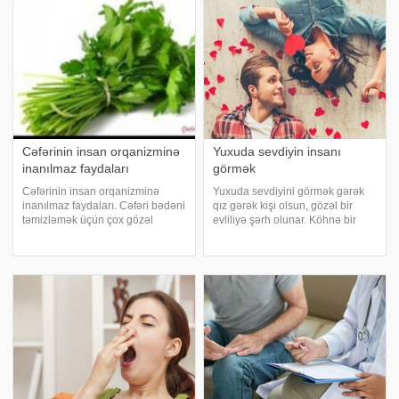
hədəflərində sizdən istifadə
bütün işləriniz yoluna girər.
etmək imkanlarını
Yuxuda xəstə görmək isə iş
qaçırtmayacaqlar. Əgər siz
yerimnizi dəyişdirməyinizi
nəyəsə nail olmaq istəyirsinizs
Cəfərinin insan orqanizminə
Yuxuda sevdiyin insanı
inanılmaz faydaları
görmək
Cəfərinin insan orqanizminə
Yuxuda sevdiyini görmək gərək
inanılmaz faydaları. Cəfəri bədəni
qız gərək kişi olsun, gözəl bir
təmizləmək üçün çox gözəl
evliliyə şərh olunar. Köhnə bir
qidadır. 15-16 dənə cəfərini
sevimli görmək isə uzun
saplağı ilə birlikdə
zamandır ödəyə bilmədiyi bir
havanda(blender)yaxşıca əzirik,
borc səbəbiylə çətinliyə
üzərinə, yarım limon sıxırıq
düşəcəyini ifadə edər.Evlilər üçün
yaxşıca qarışdırırıq
köhnə sevgilin