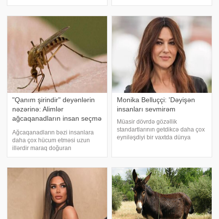
mütəxəssislərin fikrincə, sağlam
xəbər verir ki, rusiyalı mütəxəssis
insanın adətən 10-20 dəqiqə
Nikolay Durmanov bildirib ki, bu,
ərzində yuxuya getməsi normal
əsasən insan orqanizminin
hesab olunur
yaydığı qoxular, bədən istiliy
"Qanım şirindir" deyənlərin
Monika Belluççi: 'Dəyişən
nəzərinə: Alimlər
insanları sevmirəm
ağcaqanadların insan seçmə
Müasir dövrdə gözəllik
sirrini açdı
standartlarının getdikcə daha çox
Ağcaqanadların bəzi insanlara
eyniləşdiyi bir vaxtda dünya
daha çox hücum etməsi uzun
şöhrətli aktrisa Monika
illərdir maraq doğuran
Belluççinin təbii görünüşü və
mövzulardan biridir. Aparılan elmi
özünəinamlı duruşu yenidən
araşdırmalar göstərir ki, bu
müzakirə mövzusuna çevrilib.
həşəratlar qurbanlarını təsadüfi
xəbər verir ki, Monica Bellucc
seçmirlər və onların seçimində bir
neçə bioloj