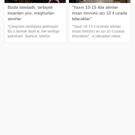
Bizdə istedadlı, tərbiyəli
"Yaxın 10-15 ildə alimlər
insanları yox, məşhurları
insan ömrünü azı 10 il uzada
sevirlər
biləcəklər"
"Çalışıram verilişlərə getməyim.
"Yaxın 10-15 il ərzində alimlər
Bu o demək deyil ki, hər verilişə
insan ömrünü ən azı 10 il uzada
getmirəm. Sadəcə, telefon
biləcəklər". -a istinadən xəbər
çıxandan mənim sənətə olan
verir ki, bunu genetik mühəndislik
həvəsim ölüb. Telefon hər şeyi
üzrə rusiyalı mütəxəssis Pavel
ortaya tökdü, gizliləri açdı. Amma
Volçkov deyib. Onun sözlərinə
elə şeylər var ki, onlar gizl
görə, buna erkən diaqnostik
Dənizlərin altında gənclik
Hər il 7 milyon insan bu
iksiri: İnsan ömrü 200 ilə
səbəbdən vaxtından əvvəl
qədər uzana bilər
ölür
Rochester Universitetinin alimləri
Beynəlxalq araşdırmalar göstərir
Qrenlandiya balinalarının 200 ili
ki, hava çirkliliyi qlobal səviyyədə
aşan ömürlərinin genetik
insan sağlamlığı üçün ən böyük
səbəblərini kəşf ediblər. Bu
təhlükələrdən birinə çevrilib.