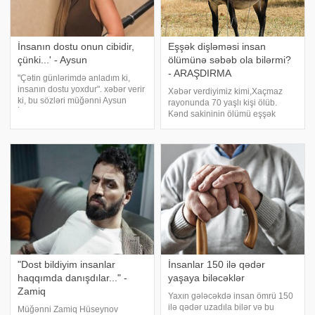
İnsanın dostu onun cibidir,
Eşşək dişləməsi insan
çünki...' - Aysun
ölümünə səbəb ola bilərmi?
- ARAŞDIRMA
"Çətin günlərimdə anladım ki,
insanın dostu yoxdur". xəbər verir
Xəbər verdiyimiz kimi,Xaçmaz
ki, bu sözləri müğənni Aysun
rayonunda 70 yaşlı kişi ölüb.
İsmayılova "Xoş sabah"
Kənd sakininin ölümü eşşək
proqramında qonaq olarkən
dişləməsi ilə əlaqələndirilir.
səsləndirib. İfaçı bildirib ki,
Məlumata görə,o, bir müddət ev
həyatının mürəkkəb dönəmlərind
şəraitində müalicə alıbmış. Bəs
uzunqulaq dişləməsi
nəticəsində insan ölüm
"Dost bildiyim insanlar
İnsanlar 150 ​​ilə qədər
haqqımda danışdılar..." -
yaşaya biləcəklər
Zamiq
Yaxın gələcəkdə insan ömrü 150
ilə qədər uzadıla bilər və bu
Müğənni Zamiq Hüseynov