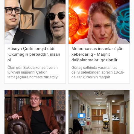
gözəl aktris
Hüseyn Çeliki tənqid etdi:
Meteohəssas insanlar üçün
'Oxumağın bərbaddır, insan
xəbərdarlıq - Maqnit
ol
dalğalanmaları gözlənilir
Ötən gün Bakıda konsert verən
Günəş səthində yaranan tac
türkiyəli müğənni Çelikin
dəliyi səbəbindən aprelin 18-19-
tamaşaçılara hörmətsizlik etdiyi
da Yer kürəsinin maqnit
bildirilir. B barədə sosial şəbəkə
sahəsində müəyyən
izləyiciləri məlumat verib.
dəyişikliklərin baş verəcəyi
İddialara görə, ifaçı şəkil
proqnozlaşdırılır. xəbər verir ki,
çəkdirənləri itələməklə yanaşı,
mütəxəssislərin açıqlamasına
ona gələ
görə, bu günlərdə xüsusil