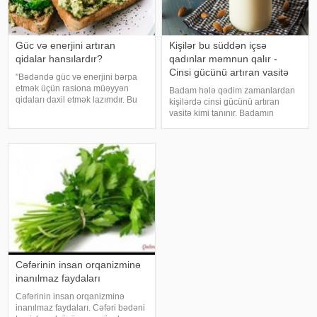
Güc və enerjini artıran
Kişilər bu süddən içsə
qidalar hansılardır?
qadınlar məmnun qalır -
Cinsi gücünü artıran vasitə
"Bədəndə güc və enerjini bərpa
etmək üçün rasiona müəyyən
Badam hələ qədim zamanlardan
qidaları daxil etmək lazımdır. Bu
kişilərdə cinsi gücünü artıran
qidalara ispanaq, avokado və çia
vasitə kimi tanınır. Badamın
toxumları daxildir". Bu barədə
tərkibində olan nadir arginin
rusiyalı diyetoloqlar danışıblar.
aminturşusu təbii potensiya
İspanaq immunitet sistemin
stimullaşdırıcısıdır. Həmçinin
badam testosteronun ifrazını
artıran maqneziu
Cəfərinin insan orqanizminə
inanılmaz faydaları
Cəfərinin insan orqanizminə
inanılmaz faydaları. Cəfəri bədəni