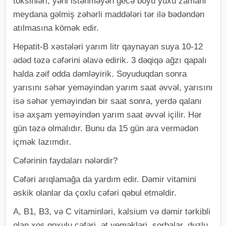
toksinləri, yəni istənməyən gecə boyu yuxu zamanı
meydana gəlmiş zəhərli maddələri tər ilə bədəndən
atılmasına kömək edir.
Hepatit-B xəstələri yarım litr qaynayan suya 10-12
ədəd təzə cəfərini əlavə edirik. 3 dəqiqə ağzı qapalı
halda zəif odda dəmləyirik. Soyuduqdan sonra
yarısını səhər yeməyindən yarım saat əvvəl, yarısını
isə səhər yeməyindən bir saat sonra, yerdə qalanı
isə axşam yeməyindən yarım saat əvvəl içilir. Hər
gün təzə olmalıdır. Bunu da 15 gün ara vermədən
içmək lazımdır.
Cəfərinin faydaları nələrdir?
Cəfəri arıqlamağa da yardım edir. Dəmir vitamini
əskik olanlar da çoxlu cəfəri qəbul etməldir.
A, B1, B3, və C vitaminləri, kalsium və dəmir tərkibli
olan xoş qoxulu cəfəri, ət yeməkləri, şorbalar, duzlu