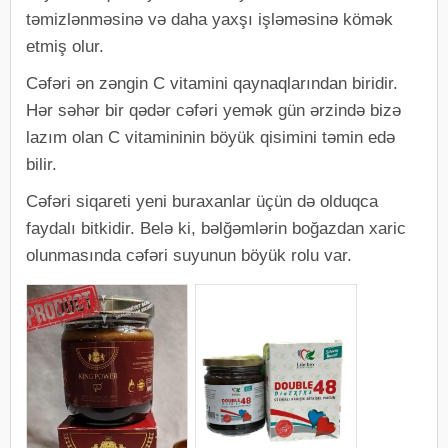
təmizlənməsinə və daha yaxşı işləməsinə kömək
etmiş olur.
Cəfəri ən zəngin C vitamini qaynaqlarından biridir.
Hər səhər bir qədər cəfəri yemək gün ərzində bizə
lazım olan C vitamininin böyük qisimini təmin edə
bilir.
Cəfəri siqareti yeni buraxanlar üçün də olduqca
faydalı bitkidir. Belə ki, bəlğəmlərin boğazdan xaric
olunmasında cəfəri suyunun böyük rolu var.