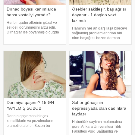
Dırnaq boyası xanımlarda
Əsəblər sakitləşir, baş ağrısı
hansı xəstəliyi yaradır?
dayanır - 1 dəqiqə vaxt
lazımdı
Hər bir qadın əllərinin gözəl və
səliqəli görünməsini arzu edir.
Hamının hər an qarşılaşa biləcəyi
Dırnaqlar isə boyanmış olduqda
sağlamlıq problemlərindən biri
təbii ki, çox gözəl görsənir. Məhz
olan başağrısı bəzən dərman
bu səbəbdən, müasir dövrdə bir
atmaqla da keçmir. Ancaq onun
çox xanımların istifadə etdiyi
qarşısını təbii üsullarla almaq
dırnaq boyalarının müxtəli
mümkündür. Bununla bağlı orta
əsrlər dövrünün ən böyük
təbiblərində
Dəri niyə qaşınır? 15 ƏN
Səhər günəşinin
YAYILMIŞ SƏBƏB
depressiyada olan qadınlara
faydası
Dərinin qaşınması bir çox
xəstəliklərin və pozulmaların
Habertürk saytının məlumatına
əlaməti ola bilər. Bəzən bu
görə, Ankara Universitesi Tibb
simptom çox ciddi xəstəliyin ilk
Fakültəsi Psixi Sağlamlıq və