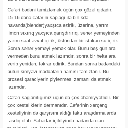
Cəfəri bədəni təmizləmək üçün çox gözəl qidadır.
15-16 dənə cəfərini saplağı ilə birlikdə
havanda(blender)yaxşıca əzirik, üzərinə, yarım
limon sıxırıq yaxşıca qarışdırırıq, səhər yeməyindən
yarım saat əvvəl içirik, üstündən bir stəkan su içirik.
Sonra səhər yeməyi yemək olar. Bunu beş gün ara
vermədən bunu etmək lazımdır, sonra bir həftə ara
verib yenidən, təkrar edirik. Bundan sonra bədəndəki
bütün kimyəvi maddələrin hamısı təmizlənir. Bu
prosesi qaraciyərin piylənməsi zamanı da etmək
lazımdır.
Cəfəri sağlamlığımız üçün də çox əhəmiyyətlidir. Bir
çox xəstəliklərin dərmanıdır. Cəfərinin xərçəng
xəstəliyinin də qarşısını aldığı faktı araşdırmalarda
təsdiq olub. Səhərlər içildiyində bədəndə olan