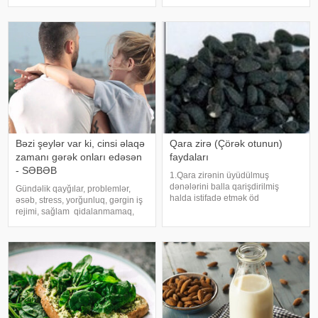
simptomu kimi meydana çıxır. Bu
Xəstəlikləri Fundamental Elm
səbəbdən əgər sizi "səbəbsiz"
sahəsi üzrə tədris üzvü, prof. dr.
qaşınma narahat edirsə, mütləq
Oğuz Erkan Berksun mövsümi
həkim
keçid dövrlərində biloji saatın
pozulmas
Bəzi şeylər var ki, cinsi əlaqə
Qara zirə (Çörək otunun)
zamanı gərək onları edəsən
faydaları
- SƏBƏB
1.Qara zirənin üyüdülmuş
dənələrini balla qarişdirilmiş
Gündəlik qayğılar, problemlər,
halda istifadə etmək öd
əsəb, stress, yorğunluq, gərgin iş
kisəsindəki və böyrəklərdəki
rejimi, sağlam qidalanmamaq,
daşları əritməyə kömək edir.
normal yuxu rejiminin olmaması
2.Qara zirə orqanizmin iş
bir çox xəstəlikləri tətikləyir.
qabiliyyətini və həyat tonusunu
Kişilərdə isə həm də cinsi zəifliyə
yüksəldir. 3.Qara zirəni
gətirib çıxara bilir. Cins