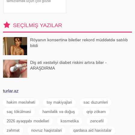
təmizləmək üçün çox gözəl
qidadır. 15-16 dənə cəfərini
saplağı ilə birlikdə
havanda(blender)yaxşıca əzirik,
üzərinə, yarım limon sıxırıq
SEÇILMIŞ YAZILAR
yaxşıca qarışdırırıq
Röyanın konsertinə biletlər rekord müddətdə satılıb
bitdi
Diş əti xəstəliyi diabet riskini artıra bilər -
ARAŞDIRMA
turlar.az
həkim məsləhəti
toy makiyajlari
sac duzumleri
saç tökülməsi
hamiləlik və doğuş
qrip zökəm
2026 ayaqqabı modelləri
kosmetika
zencefil
zəhmət
novruz haqistalari
qardasa aid haxistalar