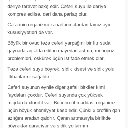
dəriyə təravət bəxş edir. Cəfəri suyu ilə dəriyə
kompres edilsə, dəri daha parlaq olur.
Cəfərinin orqanizmi zəhərlənmələrdən təmizləyici
xüsusiyyətləri də var.
Böyük bir ovuc təzə cəfəri yarpağını bir litr suda
qaynadaraq əldə edilən mayedən astma, menopoz
problemləri, öskürək üçün istifadə etmək olar.
Təzə cəfəri suyu böyrək, sidik kisəsi və sidik yolu
iltihablarını sağaldır.
Cəfəri suyunun eynilə digər şəfalı bitkilər kimi
faydaları çoxdur. Cəfəri suyunda çox yüksək
miqdarda xlorofil var. Bu xlorofil maddəsi orqanimz
üçün böyük əhəmiyyət kəsb edir. Çünki xlorofilin qan
azlığını aradan qaldrır. Qanın artmasıyla birlikdə
böyrəklər qaraciyər və sidik yollarının