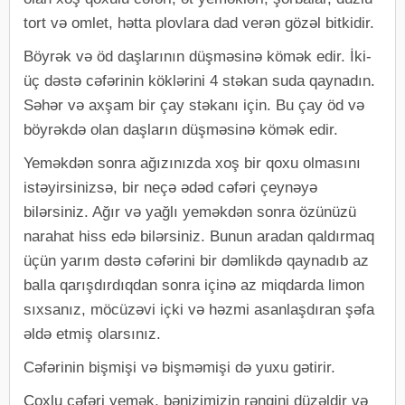
tort və omlet, hətta plovlara dad verən gözəl bitkidir.
Böyrək və öd daşlarının düşməsinə kömək edir. İki-
üç dəstə cəfərinin köklərini 4 stəkan suda qaynadın.
Səhər və axşam bir çay stəkanı için. Bu çay öd və
böyrəkdə olan daşların düşməsinə kömək edir.
Yeməkdən sonra ağızınızda xoş bir qoxu olmasını
istəyirsinizsə, bir neçə ədəd cəfəri çeynəyə
bilərsiniz. Ağır və yağlı yeməkdən sonra özünüzü
narahat hiss edə bilərsiniz. Bunun aradan qaldırmaq
üçün yarım dəstə cəfərini bir dəmlikdə qaynadıb az
balla qarışdırdıqdan sonra içinə az miqdarda limon
sıxsanız, möcüzəvi içki və həzmi asanlaşdıran şəfa
əldə etmiş olarsınız.
Cəfərinin bişmişi və bişməmişi də yuxu gətirir.
Çoxlu cəfəri yemək, bənizimizin rəngini düzəldir və