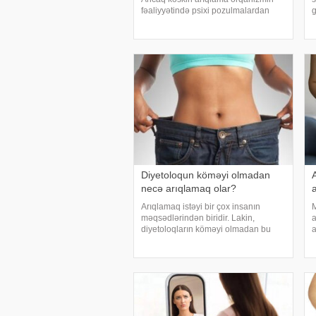
fəaliyyətində psixi pozulmalardan
g
tutmuş sistemli xəstəliklərə qədər
m
müxtəlif fəsadlara səbəb ola bilər.
s
Həkim Pərvanə Mustafayeva -a deyib
x
ki, əsasl
i
Diyetoloqun köməyi olmadan
necə arıqlamaq olar?
Arıqlamaq istəyi bir çox insanın
M
məqsədlərindən biridir. Lakin,
a
diyetoloqların köməyi olmadan bu
a
proses çətin görünə bilər. Yaxşı xəbər
a
odur ki, sağlam və təsirli şəkildə
t
arıqlamaq mümkündür və bunun
ç
üçün bir sıra sadə, amm