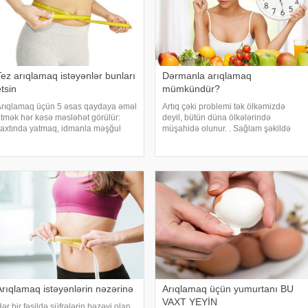
Tez arıqlamaq istəyənlər bunları
Dərmanla arıqlamaq
tsin
mümkündür?
rıqlamaq üçün 5 əsas qaydaya əməl
Artıq çəki problemi tək ölkəmizdə
tmək hər kəsə məsləhət görülür:
deyil, bütün düna ölkələrində
axtında yatmaq, idmanla məşğul
müşahidə olunur. . Sağlam şəkildə
olmaq və düzgün qidalanmaq. Amma
arıqlaya bilməyənlər çıxış yolunu
unlarla yanaşı arıqlamağın bəzi
kimyəvi yolla hazırlanan dərmanlarda
irləri də var. xarici mətbuata
axtrır. . Dietoloq Leyla Sarıyeva -a
stinadən həmin qaydalar
deyib ki, bu ti
Arıqlamaq istəyənlərin nəzərinə
Arıqlamaq üçün yumurtanı BU
VAXT YEYİN
ər bir fəsildə süfrələrin bəzəyi olan