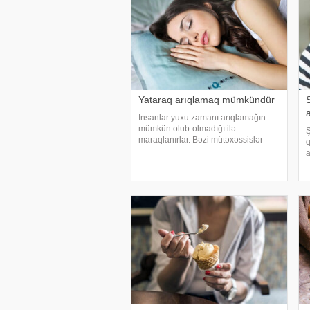
Yataraq arıqlamaq mümkündür
İnsanlar yuxu zamanı arıqlamağın
mümkün olub-olmadığı ilə
Ş
maraqlanırlar. Bəzi mütəxəssislər
q
bunun mümkün olduğunu bildirirlər. -
a
a istinadla yatarkən kalori yandırmaq
m
üçün 5 qaydanı təqdim edir:. 1.
ü
Yorğansız yatın!. Aşağ
a
y