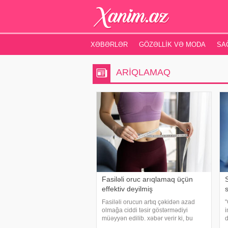
XƏBƏRLƏR
GÖZƏLLIK VƏ MODA
SA
ARIQLAMAQ
Fasiləli oruc arıqlamaq üçün
effektiv deyilmiş
Fasiləli orucun artıq çəkidən azad
"
olmağa ciddi təsir göstərmədiyi
i
müəyyən edilib. xəbər verir ki, bu
d
barədə BBC-nin yaydığı məlumatda
m