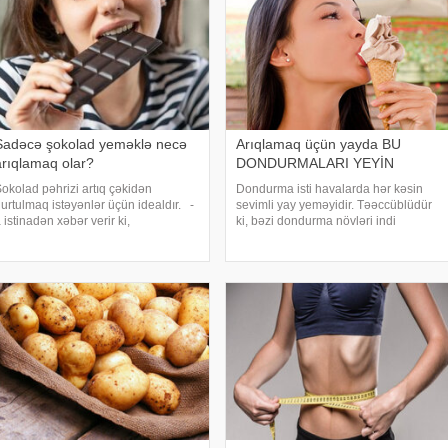
Sadəcə şokolad yeməklə necə
Arıqlamaq üçün yayda BU
arıqlamaq olar?
DONDURMALARI YEYİN
okolad pəhrizi artıq çəkidən
Dondurma isti havalarda hər kəsin
urtulmaq istəyənlər üçün idealdır. -
sevimli yay yeməyidir. Təəccüblüdür
 istinadən xəbər verir ki,
ki, bəzi dondurma növləri indi
ütəxəssislərin fikrincə, arıqlamaq
arıqlamağınıza kömək etmək üçün
çün gündə yalnız bir bar tünd və ya
xüsusi olaraq hazırlanıb. Bu asan
cı şokolad (kakao tərkibi 70%-dən
seçimlər sizi daha uzun müddət tox
uxarı olan) yemə
saxlamaq üçün az kalori