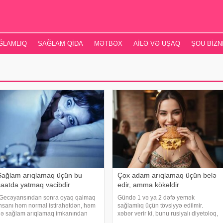
ĞLAMLIQ
SAĞLAM QIDA
MƏTBƏX
AILƏ VƏ UŞAQ
ŞOU BIZN
Sağlam arıqlamaq üçün bu
Çox adam arıqlamaq üçün belə
saatda yatmaq vacibdir
edir, amma kökəldir
Gecəyarısından sonra oyaq qalmaq
Gündə 1 və ya 2 dəfə yemək
nsanı həm normal istirahətdən, həm
sağlamlıq üçün tövsiyyə edilmir.
ə sağlam arıqlamaq imkanından
xəbər verir ki, bunu rusiyalı diyetoloq,
əhrum edir. -ın məlumatına görə,
qastroenteroloq və