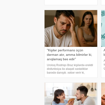
bildirilir ki, nəticələr Cochrane
r
Database of Systematic Reviews
R
jurnalında dərc oluna
"Kişilər performans üçün
dərman atır, amma bilmirlər ki,
arıqlamaq bəs edir"
A
s
Uroloq Rodriqo Braz kişilərdə erektil
ç
disfunksiya ilə əlaqəli xəstəliklər
ç
barədə danışıb. xəbər verir ki,
m
"Metropoles" nəşrinə açıqlamasında
r
həkim bu problemin bir çox hallarda
şəkərli diabet və ürək-damar sistem