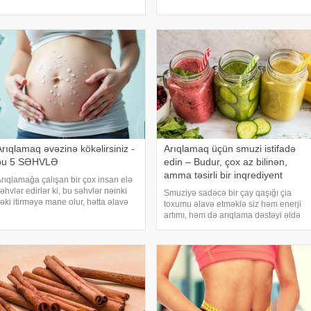
usiyalı dietoloq Nataliya Lazurenko
endokrinoloq Viktoriya Gonçar deyib.
T-yə açıqlamasında bildirib ki, yuxu
Onun sözlərinə görə gün ərzində üç
zaman
yeməyi atlamaq metabolizmin
pozulmasına
Arıqlamaq əvəzinə kökəlirsiniz -
Arıqlamaq üçün smuzi istifadə
bu 5 SƏHVLƏ
edin – Budur, çox az bilinən,
amma təsirli bir inqrediyent
rıqlamağa çalışan bir çox insan elə
əhvlər edirlər ki, bu səhvlər nəinki
Smuziyə sadəcə bir çay qaşığı çia
əki itirməyə mane olur, hətta əlavə
toxumu əlavə etməklə siz həm enerji
əki yığılmasına səbəb ola bilər. -ın
artımı, həm də arıqlama dəstəyi əldə
əlumatına görə, bu barədə tanınmış
edə bilərsiniz. Bu kiçik toxumlar
usiyalı endokrinoloq və diyetoloq
uzunmüddətli toxluq hissi yaradır və
qan şəkərinin sabit qalmasına kömək
edir. xəbə