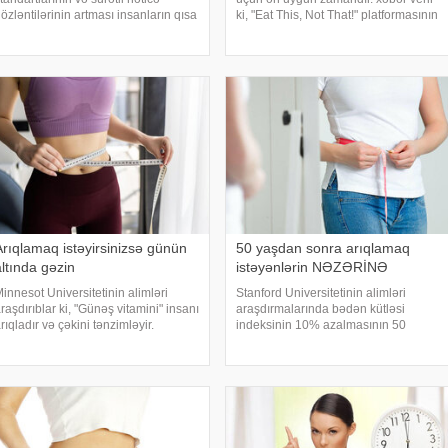
özləntilərinin artması insanların qısa
ki, "Eat This, Not That!" platformasının
üddətdə arıqlamağa çalışmasına
yazdığına görə, cəmi 10 dəqiqəlik
əbəb olur. Xüsusilə bayram və
aktiv səhər məşqi metabolizmanı
üsusi günlər ərəfəsində insanlar
sürətləndirir, piylərin yanma prosesin
deal bədən formasına çatma
Arıqlamaq istəyirsinizsə günün
50 yaşdan sonra arıqlamaq
altında gəzin
istəyənlərin NƏZƏRİNƏ
innesot Universitetinin alimləri
Stanford Universitetinin alimləri
raşdırıblar ki, "Günəş vitamini" insanı
araşdırmalarında bədən kütləsi
rıqladır və çəkini tənzimləyir.
indeksinin 10% azalmasının 50
xşam.az-a istinadla xəbər verir ki,
yaşdan yuxarı insanlarda böyrək
əcrübədə iştirak edən və artıq
hüceyrəli karsinomanın inkişaf
əkidən əziyyət çəkən 38 adama 1
ehtimalını 28% azaldığını aşkar
ediblər. xəbər verir ki, bu araşdırmanı