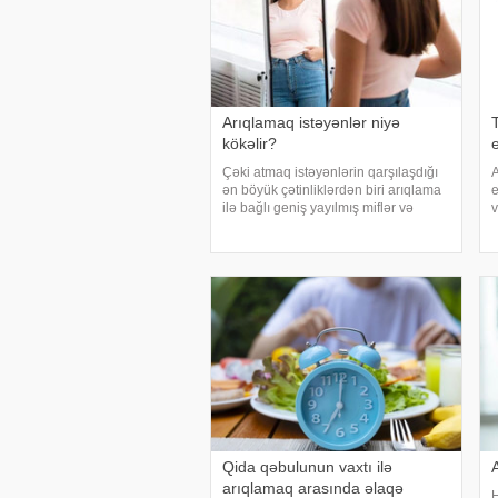
Arıqlamaq istəyənlər niyə
kökəlir?
e
Çəki atmaq istəyənlərin qarşılaşdığı
A
ən böyük çətinliklərdən biri arıqlama
e
ilə bağlı geniş yayılmış miflər və
v
yanlış məlumatlardır. xəbər verir ki, bu
miflər müvəqqəti nəticələr əldə
b
etməyə səbəb olur, amma nəticədə
s
çəkilə
i
Qida qəbulunun vaxtı ilə
arıqlamaq arasında əlaqə
H