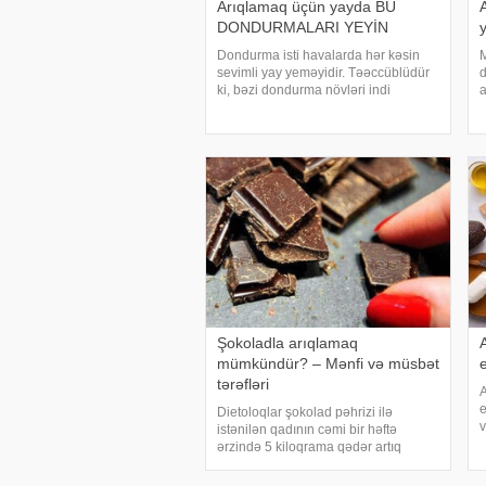
Arıqlamaq üçün yayda BU
DONDURMALARI YEYİN
Dondurma isti havalarda hər kəsin
M
sevimli yay yeməyidir. Təəccüblüdür
d
ki, bəzi dondurma növləri indi
a
arıqlamağınıza kömək etmək üçün
e
xüsusi olaraq hazırlanıb. Bu asan
t
seçimlər sizi daha uzun müddət tox
v
saxlamaq üçün az kalori
a
Şokoladla arıqlamaq
mümkündür? – Mənfi və müsbət
e
tərəfləri
A
e
Dietoloqlar şokolad pəhrizi ilə
v
istənilən qadının cəmi bir həftə
ərzində 5 kiloqrama qədər artıq
b
çəkidən qurtula biləcəyini iddia edir.
s
-a istinadən bildirir ki, üstəlik bir