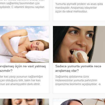
imon sağlamlıq baxımından çox
Yumurta qiymətli protein və əsas qida
aydalıdır. C vitamini deposu sayılan
mənbəyidir. Arıqlamaq istəyənlər
bu meyvə bədəndən sərbəst
üçün də ideal məhsuldur.
adikalları xaric edərək, antioksidan
Mütəxəssislər arıqlamaq üçün
əzifəsini yerinə yetirir. Eyni zamanda
yumurtanı nə vaxt yemək lazım
mmunitet
olduğunu müəyyən ediblər. . -a
istinadən xəbər verir ki, yüksək züla
Arıqlamaq üçün nə vaxt yatmaq
Sadəcə yumurta yeməklə necə
lazımdır?
arıqlamaq olar?
ər kəs yaxşı yuxunun sağlamlığın
Sağlamlıq qidalanma üzrə
çarı olduğunu bilir, lakin hər kəs
mütəxəssislər yumurta pəhrizinin
nun əsl əhəmiyyətini dərk etmir.
orqanizmə təsirlərini açıqlayıblar. -a
uxunun olmaması iştahı artırır,
istinadən bildirir ki, yumurta pəhrizi
üksək kalorili qidalara həvəs yaradır
sayəsində bir həftə ərzində 5 kq-a
ə çəkiyə mənfi təsir edən davranış
qədər arıqlamaq mümkündür.
əzarətin
Yumurta pəhrizi əzələ kütləsin