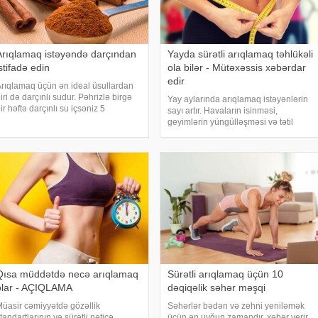
Arıqlamaq istəyəndə darçından
Yayda sürətli arıqlamaq təhlükəli
stifadə edin
ola bilər - Mütəxəssis xəbərdar
edir
rıqlamaq üçün ən ideal üsullardan
iri də darçınlı sudur. Pəhrizlə birgə
Yay aylarında arıqlamaq istəyənlərin
ir həftə darçınlı su içsəniz 5
sayı artır. Havaların isinməsi,
iloqrama yaxın çəki ata bilərsiniz.
geyimlərin yüngülləşməsi və tətil
xşam.az-a istinadən bu möhtəşəm
mövsümünün yaxınlaşması bir çox
çkinin hazırlanmasını təqdim edir:.
insanı tez bir zamanda çəki atmağa
ir stəka
təşviq edir. Lakin mütəxəssislər
xəbərdarlıq edirlər. Düzgü
Qısa müddətdə necə arıqlamaq
Sürətli arıqlamaq üçün 10
olar - AÇIQLAMA
dəqiqəlik səhər məşqi
üasir cəmiyyətdə gözəllik
Səhərlər bədən və zehni yeniləmək
tandartlarının və sürətli nəticə
üçün ən uyğun zamandır. xəbər verir