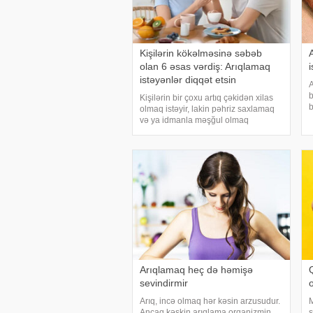
Kişilərin kökəlməsinə səbəb
olan 6 əsas vərdiş: Arıqlamaq
i
istəyənlər diqqət etsin
A
b
Kişilərin bir çoxu artıq çəkidən xilas
b
olmaq istəyir, lakin pəhriz saxlamaq
k
və ya idmanla məşğul olmaq
a
fikrindən uzaq dururlar. Lakin bəzən
i
həyat tərzindəki sadə vərdişlər belə
B
arıqlama prosesinə mane olur. xəbər
verir ki
Arıqlamaq heç də həmişə
sevindirmir
Arıq, incə olmaq hər kəsin arzusudur.
M
Ancaq kəskin arıqlama orqanizmin
s