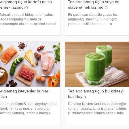
Arıqlamaq üçün kartofu nə ilə
Tez arıqlamaq üçün suya nə
yemək lazımdır?
əlavə etmək lazımdır?
əhsulların bəzi birləşmələri yalnız
Bir çox insan xüsusilə yayda tez
adda uyğunlaşmır, həm də
arıqlamaq istəyir. Bunun bir çox
rıqlamaqda əla köməkçi kimi xidmət
yollardan istifadə olunur. -a
dir. -a istinadən bildirir ki, kartofun
istinadən xəbər verir ki, sağlamlığı
ərkibində kök yumrularında kalium
qorumaq və arıqlamaq üçün kifayət
ar, bu da öz növbəsində bədəndən
qədər su içmək vacibdir. Səhər
rtıq mayeni
istifadə edə biləcəyini
Arıqlamaq istəyənlər bunları
Tez arıqlamaq üçün bu kokteyli
tsin
hazırlayın
rıqlamaq üçün 5 əsas qaydaya əməl
Dietoloq Kristen Karli tez arıqlamağın
tmək hər kəsə məsləhət görülür:
yollarını açıqlayıb. -a istinadən bildirir
axtında yatmaq, idmanla məşğul
ki, mütəxəssisin fikrincə sadə üsulla
olmaq və düzgün qidalanmaq. Amma
hazırlanmış kokteyl vasitsəilə qısa
unlarla yanaşı arıqlamağın bəzi
zamanda arıqlamaq mümkündür. Bu
irləri də var. -a istinadən həmin
kokteyl həm də bədəninizi qiymətl