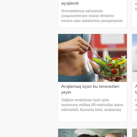
açıqlandı
l
f
Xronopitaniya sahəsində
(orqanizmimizin bioloji ritmlərini
r
nəzərə alan qidalanma yanaşmasıdır
v
- red.) son araşdırmalar göstərib ki,
i
qida qəbulunun vaxtı sağlamlıq
nəticələrinə əhəmiyyətli dərəcədə
təsir göstərir. e- -a istinadə
Arıqlamaq üçün bu tərəvəzləri
yeyin
Sağlam arıqlamaq üçün qida
H
rasionuna mütləq lifli məhsullar əlavə
a
edilməlidir. Bununla belə, arıqlamaq
o
istəyənlər üçün pəhrizə daxil edilməli
Y
olan tərəvəzlərin adları açıqlanıb. . -
y
a istinadən sözügedən tərəvəzləri
v
təqdi
n