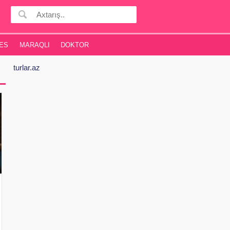
ES
MARAQLI
DOKTOR
turlar.az