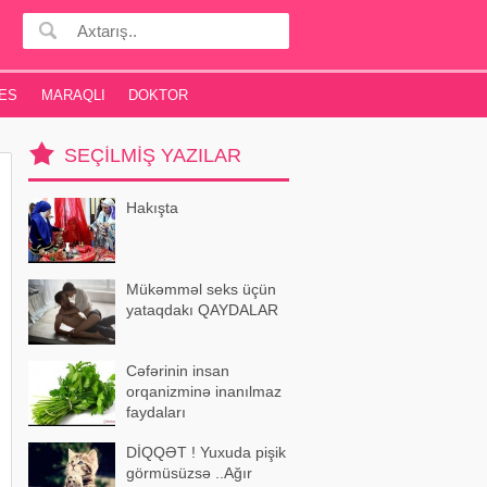
ES
MARAQLI
DOKTOR
SEÇILMIŞ YAZILAR
Hakışta
Mükəmməl seks üçün
yataqdakı QAYDALAR
Cəfərinin insan
orqanizminə inanılmaz
faydaları
DİQQƏT ! Yuxuda pişik
görmüsüzsə ..Ağır