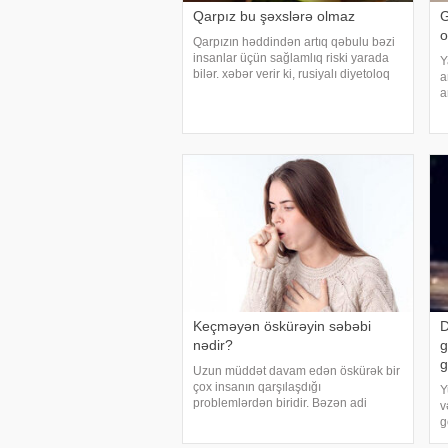
Qarpız bu şəxslərə olmaz
G
o
Qarpızın həddindən artıq qəbulu bəzi
insanlar üçün sağlamlıq riski yarada
Y
bilər. xəbər verir ki, rusiyalı diyetoloq
a
Olqa Yamilovanın sözlərinə görə,
a
xüsusilə böyrək və şəkərli diabet
y
xəstələri bu meyvəni ehtiyatla istehla
v
d
q
Keçməyən öskürəyin səbəbi
D
nədir?
g
g
Uzun müddət davam edən öskürək bir
çox insanın qarşılaşdığı
Y
problemlərdən biridir. Bəzən adi
v
soyuqdəymədən sonra yaranan
g
öskürək həftələrlə davam edə bilər.
y