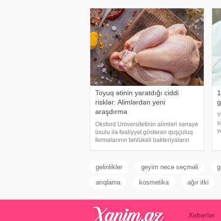
Lakin öskürəyin səbəbi hər zaman
k
tənəffüs yolu infeksiyası olmur
ş
Toyuq ətinin yaratdığı ciddi
1
risklər: Alimlərdən yeni
g
araşdırma
Y
s
Oksford Universitetinin alimləri sənaye
v
üsulu ilə fəaliyyət göstərən quşçuluq
i
fermalarının təhlükəli bakteriyaların
k
yayılması baxımından ciddi risk daşıya
ü
biləcəyini bildiriblər. xəbər verir ki,
s
araşdırma zamanı son 45 i
gelinlikler
geyim necə seçməli
g
arıqlama
kosmetika
ağır itki
Xəbərlər