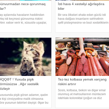
ünvurmadan necə qorunmaq
İsti hava 4 xəstəliyi ağırlaşdıra
lar?
bilər
ay aylarında havaların həddindən
Bir sıra ölkələri əhatə edən güclü isti
rtıq isti keçməsi günvurma riskini
hava dalğası insanların səhhətinin
rtırır. xəbər verir ki, xüsusilə uşaqlar,
qəfil pisləşməsinə və bəzi xəstəliklərin
aşlılar, xroniki xəstəliyi olan şəxslər
ağırlaşmasına səbəb ola bilər. Yüksək
ə açıq havada çalışanlar daha
temperatur yalnız susuzlaşma və
iqqətli olmalıdırlar. Günvurmadan
günvurma riski yaratmır. xarici mediay
orunma
İQQƏT ! Yuxuda pişik
Tez-tez kolbasa yemək xərçəng
örmüsüzsə ..Ağır xəstəlik
riskini artırır
özləyir
Sosis, kolbasa, bekon və digər emal
olunmuş ət məhsullarının müntəzəm
uxusunda pişik görən adamın, qadın
istehlakı kolorektal (yoğun və düz
ə kişi cinsiyyətinə malik olmasına
bağırsaq) xərçəngi riskini artıra bilər.
örə yuxunun təbirləri dəyişir. Əgər bu
xəbər verir ki, bu barədə Rusiya
uxunu görən adam bir kişisə, bu