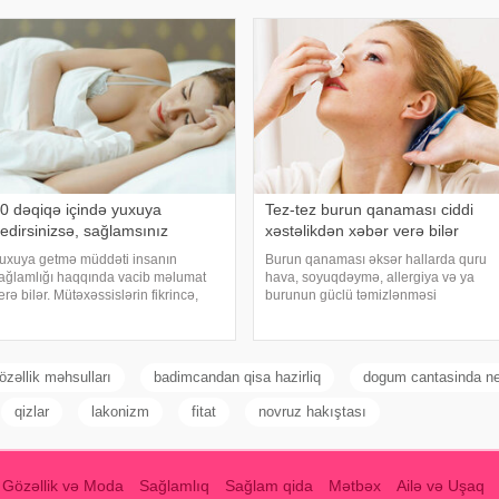
Səhiyyə Nazirliyinin Milli Kliniki
işinin normal həyatında diqqətsiz bir
Endokrinologiy
əxsiyyətə sahib olduğu, ətrafındak
0 dəqiqə içində yuxuya
Tez-tez burun qanaması ciddi
edirsinizsə, sağlamsınız
xəstəlikdən xəbər verə bilər
uxuya getmə müddəti insanın
Burun qanaması əksər hallarda quru
ağlamlığı haqqında vacib məlumat
hava, soyuqdəymə, allergiya və ya
erə bilər. Mütəxəssislərin fikrincə,
burunun güclü təmizlənməsi
deal vaxt 10-20 dəqiqədir. xəbər verir
nəticəsində yaranır və təhlükəli olmur.
i, davranış yönümlü yuxu təbabəti
xəbər verir ki, lakin qanama tez-tez
zrə mütəxəssis Mişel Drerupun
təkrarlanır, çox olursa və ya çətin
özlərinə görə
dayanırsa, mütlə
özəllik məhsulları
badimcandan qisa hazirliq
dogum cantasinda ne 
qizlar
lakonizm
fitat
novruz hakıştası
Gözəllik və Moda
Sağlamlıq
Sağlam qida
Mətbəx
Ailə və Uşaq