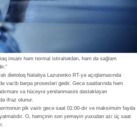
aq insanı həm normal istirahətdən, həm də sağlam
r."
iyalı dietoloq Nataliya Lazurenko RT-yə açıqlamasında
mdə vacib bərpa prosesləri gedir. Gecə saatlarında həm
dırmanı və hüceyrə yenilənməsini dəstəkləyən
ə ifraz olunur.
 hormonun pik vaxtı gecə saat 01:00-dır və maksimum fayda
yatmalıdır. O, həmçinin son yeməyin yuxudan azı üç saat
r.