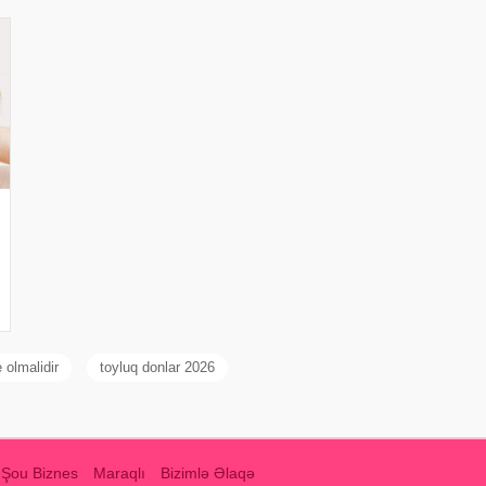
olmalidir
toyluq donlar 2026
Şou Biznes
Maraqlı
Bizimlə Əlaqə