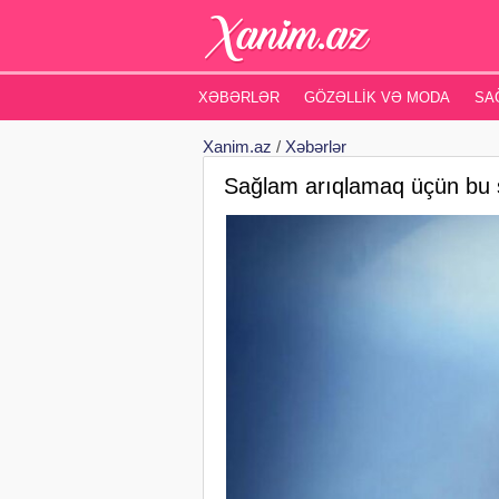
XƏBƏRLƏR
GÖZƏLLIK VƏ MODA
SA
Xanim.az
/
Xəbərlər
Sağlam arıqlamaq üçün bu 