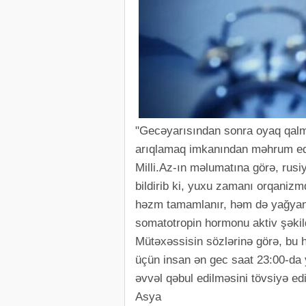
"Gecəyarısından sonra oyaq qalm
arıqlamaq imkanından məhrum edi
Milli.Az-ın məlumatına görə, rus
bildirib ki, yuxu zamanı orqaniz
həzm tamamlanır, həm də yağyan
somatotropin hormonu aktiv şəkild
Mütəxəssisin sözlərinə görə, bu
üçün insan ən gec saat 23:00-da 
əvvəl qəbul edilməsini tövsiyə edi
Asya