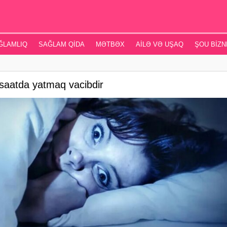
ĞLAMLIQ
SAĞLAM QIDA
MƏTBƏX
AILƏ VƏ UŞAQ
ŞOU BIZN
saatda yatmaq vacibdir