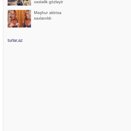
xəstəlik gözləyir
Məşhur aktrisa
saxlanıldı
turlar.az