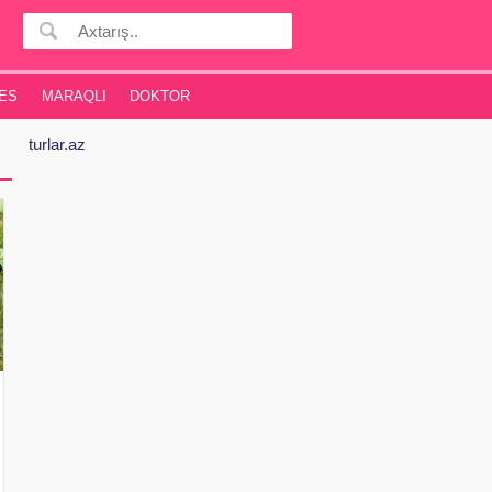
ES
MARAQLI
DOKTOR
turlar.az