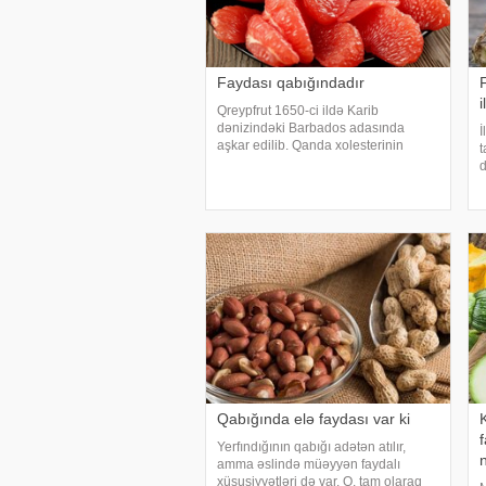
Faydası qabığındadır
i
Qreypfrut 1650-ci ildə Karib
dənizindəki Barbados adasında
İ
aşkar edilib. Qanda xolesterinin
t
miqdarını aşağı salan qreypfrutun
d
tərkibində damarların tutulmasının
p
qarşısını alan pektin kimi faydalı
s
maddə var. Yüksək qan təzyiqində
b
b
Qabığında elə faydası var ki
Yerfındığının qabığı adətən atılır,
amma əslində müəyyən faydalı
xüsusiyyətləri də var. O, tam olaraq