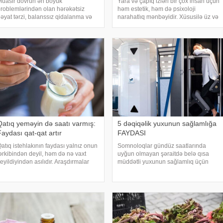
üasir dövrün ən böyük
Yara və çapıq izləri bir çox insan üçün
roblemlərindən olan hərəkətsiz
həm estetik, həm də psixoloji
əyat tərzi, balanssız qidalanma və
narahatlıq mənbəyidir. Xüsusilə üz və
etərsiz su qəbulu bədəndə ödəm və
əllər kimi görünən nahiyələrdə olan
işkinliyin yaranmasına səbəb olur.
bu izlər gündəlik sosial həyatda
ir çox insan bu problemi həll etmək
özünəinamı azalda bilir. . xəbər verir
çün süni preparatlar
ki, bahal
Qatıq yeməyin də saatı varmış:
5 dəqiqəlik yuxunun sağlamlığa
Faydası qat-qat artır
FAYDASI
atıq istehlakının faydası yalnız onun
Somnoloqlar gündüz saatlarında
ərkibindən deyil, həm də nə vaxt
uyğun olmayan şəraitdə belə qısa
eyildiyindən asılıdır. Araşdırmalar
müddətli yuxunun sağlamlıq üçün
östərir ki, düzgün zamanda yeyilən
faydalı olduğunu açıqlayıblar. xəbər
atıq həzmdən enerjiyə qədər
verir ki, onların sözlərinə görə, güclü
ədəndə mühüm fərqlər yaradır.
yorğunluq zamanı yaranan hər bir
əbər verir ki
istirahət imkanında