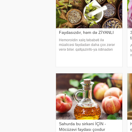
Faydasızdır, həm də ZİYANLI
Hemoroidin xalq təbabəti ilə
müalicəsi faydadan daha çox zərər
A
verə bilər. qafqazinfo-ya istinadən
t
xəbər verir ki, bu barədə
n
proktoloq Aleksey Vinnikov deyib. O,
a
özünümüalicənin təhlükəli nəticələri
m
barədə xəbərdarlıq edib:
m
Sahurda bu sirkəni İÇİN -
Möcüzəvi faydası çoxdur