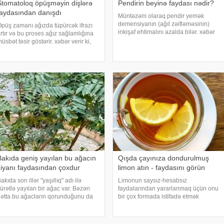
Stomatoloq öpüşməyin dişlərə
Pendirin beyinə faydası nədir?
faydasından danışdı
Müntəzəm olaraq pendir yemək
demensiyanın (ağıl zəifləməsinin)
püş zamanı ağızda tüpürcək ifrazı
inkişaf ehtimalını azalda bilər. xəbər
rtır və bu proses ağız sağlamlığına
verir ki, bu nəticə "Nutrients"
üsbət təsir göstərir. xəbər verir ki,
jurnalında dərc olunan yeni elmi
unu rusiyalı stomatoloq terapevt
araşdırmada göstərilib. Tədqiqat 65
ekaterina Denisova bildirib. Onun
yaşdan yuxar
özlərinə görə tüpürcəyin tərkibində
ariyesi
Bakıda geniş yayılan bu ağacın
Qışda çayınıza dondurulmuş
ziyanı faydasından çoxdur
limon atın - faydasını görün
akıda son illər "yaşıllıq" adı ilə
Limonun saysız-hesabsız
ürətlə yayılan bir ağac var. Bəzən
faydalarından yararlanmaq üçün onu
ətta bu ağacların qorunduğunu da
bir çox formada istifadə etmək
örürük. Amma ekoloqların fikrincə,
olar. Dondurulmuş limonla isə daha
u ağacların qorunmasının heç bir
sağlam qidalanmaq mümkündür.
ənası yoxdur. -a istinadən xəbər
Belə limonları adətən təmiz tərkibli su