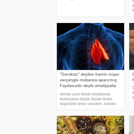
M
bir şəfa mənbəyidir. xəbər verir ki,
p
onu çay kimi dəmləyib içə bilərsiniz. .
h
1. Antioksidant mənbəyidir Qabıqda
y
polifenolla
ş
B
ü
"Gərəksiz" deyilən həmin orqan
xərçənglə mübarizə aparırmış:
Faydasızdır deyib əməliyyatla
Q
götürürdülər
t
Alimlər uzun illərdir böyüklərdə
y
funksiyasını böyük ölçüdə itirdiyi
g
düşünülən timus vəzisinin, əslində
q
immun sistemini dəstəkləyərək
b
xərçənglə mübarizədə və ürək
x
sağlığında mühüm rol oynadığını
sübut ediblər. xəbər veri