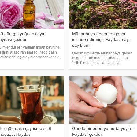
30 gün gül yağı qoxlayın,
Müharibəyə gedən əsgərlər
faydası çoxdur
istifadə edirmiş - Faydası say-
say bitmir
limlər gül efir yağının insan beyninə
əsirini araşdıran maraqlı tədqiqatın
Qədim dövrlərdə müharibəyə gedən
əticələrini açıqlayıblar. xəbər verir ki,
əsgərlər tərəfindən istifadə edilən
raşdırmaya görə, 30 gün ərzində
"zılbıt" otunun sidikqovucu və
üntəzəm şəkildə gül yağı qoxusuna
bəlğəmgətirici xüsusiyyətlərinə malik
əruz qalan şəxslərdə beyin
olduğu, boğaz ağrısı və öskürək üçün
quruluşund
yaxşı olduğu, iltihab və infeksiyalar
Hər gün qara çay içməyin 6
Gündə bir ədəd yumurta yeyin -
möcüzəvi faydası
Faydası çoxdur