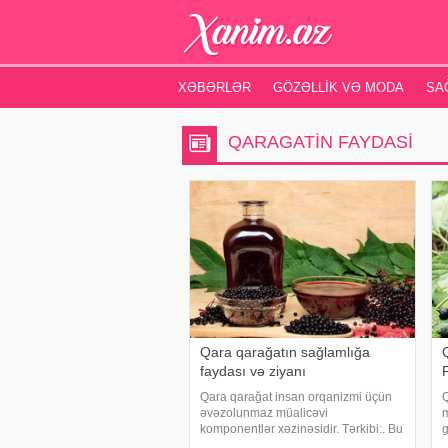
XƏBƏRLƏR
GÖZƏLLIK VƏ MODA
SA
QARAGATIN FAYDASI
Qara qarağatın sağlamlığa
faydası və ziyanı
Qara qarağat insan orqanizmi üçün
Q
əvəzolunmaz müalicəvi
m
komponentlər xəzinəsidir. Tərkibi:. Bu
g
bitki orqanizm üçün vacib olan bir sıra
s