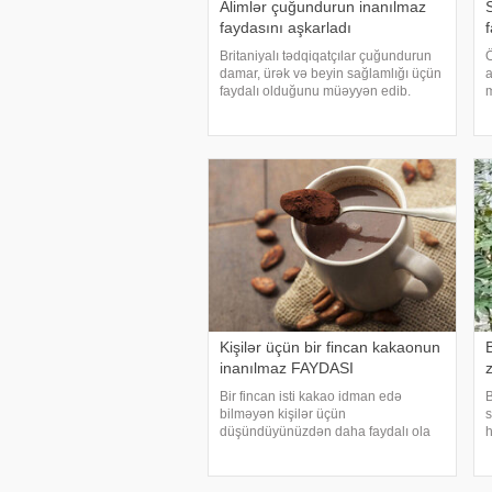
Alimlər çuğundurun inanılmaz
faydasını aşkarladı
Britaniyalı tədqiqatçılar çuğundurun
Ö
damar, ürək və beyin sağlamlığı üçün
a
faydalı olduğunu müəyyən edib.
m
xəbər verir ki, "Nutrients" jurnalında
b
dərc olunan icmalda çuğundurun
Y
nitrat, betalain və polifenol tərkibini
s
k
Kişilər üçün bir fincan kakaonun
inanılmaz FAYDASI
Bir fincan isti kakao idman edə
B
bilməyən kişilər üçün
s
düşündüyünüzdən daha faydalı ola
h
bilər. . xəbər verir ki, Böyük itaniyada
g
aparılan araşdırma kakao içməyin
b
uzun müddət oturmağın qan
m