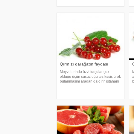
vitaminlərin mənbəyidir. Qara
p
qarağatın tərkibində aşağıdakı
m
vitaminlər var:. B5, B6
m
Qırmızı qarağatın faydası
Meyvələrində üzvi turşular çox
M
olduğu üçün susuzluğu tez kəsir, ürək
x
bulanmasını aradan qaldırır, iştahanı
b
artırır. Ağır xəstəlikdən sonra qüvvəni
M
bərpa etmək üçün istifadə edilir. Xalq
y
təbabətində meyvələri tərlədici,
i
hərarətsalıcı
q