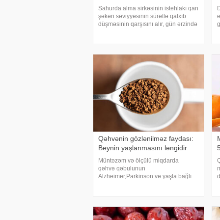
Sahurda alma sirkəsinin istehlakı qan
D
şəkəri səviyyəsinin sürətlə qalxıb
e
düşməsinin qarşısını alır, gün ərzində
g
daha balanslı enerji axını təmin edir.
s
Bu sayədə alma sirkəsi istehlakı həm
m
aclıq hissinin qarşısını alır, hə
f
o
Qəhvənin gözlənilməz faydası:
Beynin yaşlanmasını ləngidir
Müntəzəm və ölçülü miqdarda
Q
qəhvə qəbulunun
m
Alzheimer,Parkinson və yaşla bağlı
d
demensiya kimi neyrodegenerativ
f
xəstəliklərin riskini azaltdığı bildirilir.
m
xəbər verir ki, bu barədə Qalina
q
Çudinskaya məlumat verib. Onun
a
sözlərin