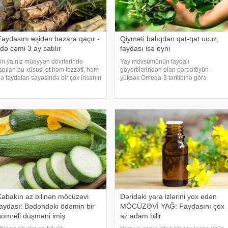
Faydasını eşidən bazara qaçır -
Qiyməti balıqdan qat-qat ucuz,
ldə cəmi 3 ay satılır
faydası isə eyni
lin yalnız müəyyən dövrlərində
Yay mövsümünün faydalı
apılan bu xüsusi ot həm ləzzəti, həm
göyərtilərindən olan pərpətöyün
ə faydaları sayəsində bir çox insanın
yüksək Omeqa-3 tərkibinə görə
iştaxtalarda ilk axtardığı məhsullar
"torpağın balığı" adlandırılır. xəbər
ırasındadır. xəbər verir ki, qanqal
verir ki, bu bitki ürək-damar
ahar aylarının gəlişi ilə yenidən
sağlamlığını dəstəkləyir, immuniteti
azarlard
gücləndirir və aşağ
Kabakın az bilinən möcüzəvi
Dəridəki yara izlərini yox edən
faydası: Bədəndəki ödəmin bir
MÖCÜZƏVİ YAĞ: Faydasını çox
nömrəli düşməni imiş
az adam bilir