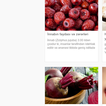
İnnabın faydası və zərərləri
İnnab (Ziziphus jujuba) 3.00 ildən
çoxdur ki, insanlar tərəfindən istehlak
B
edilir və ənənəvi tibbdə geniş istifadə
d
olunur. Lif və antioksidant baxımından
V
zəngin, aşağı kalorili olan bu meyvə,
b
bəzən "qırmızı xurma"
ə
H