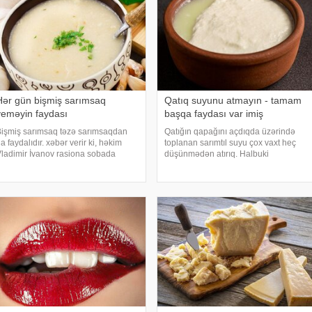
Hər gün bişmiş sarımsaq
Qatıq suyunu atmayın - tamam
yeməyin faydası
başqa faydası var imiş
işmiş sarımsaq təzə sarımsaqdan
Qatığın qapağını açdıqda üzərində
a faydalıdır. xəbər verir ki, həkim
toplanan sarımtıl suyu çox vaxt heç
ladimir İvanov rasiona sobada
düşünmədən atırıq. Halbuki
işmiş və ya qaynadılmış sarımsaq
mütəxəssislərin sözlərinə görə, bu
lavə etməyin faydalarından danışıb.
maye qatığın qida dəyəri ən yüksək
əkim qeyd edib ki, məhz bu
hissəsidir və immunitetdən tutmuş
sarımsaq mədə-bağırsa
həzmin yaxşılaşmasın