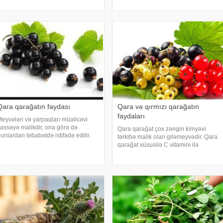
roseslərini ləngidir və xarici
proseslərini ləngidir və xarici
ühitdən düşən zəhərlər, toksinlərlə
mühitdən düşən zəhərlər, toksinlərlə
übarizə aparır
mübarizə aparır
Qara qarağatın faydası
Qara və qırmızı qarağatın
faydaları
eyvələri və yarpaqları müalicəvi
assəyə malikdir, ona görə də
Qara qarağat çox zəngin kimyəvi
unlardan təbabətdə istifadə edilir.
tərkibə malik olan giləmeyvədir. Qara
eyvələri tam yetişəndən sonra
qarağat xüsusilə C vitamini ilə
ığılır, əvvəl bir qədər havada, sonra
zəngindir. Bu səbəbdən giləmeyvə
sə 60 C0 temperaturda, sobada
çox gözəl antioksidant sayılır.
urudulur. Yarpaqlar
Orqanizmdə gedən qocalma
proseslərini ləngidir, orqanizm