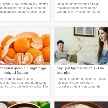
ünyada sudan sonra ən çox istehlak
Uzun illərdir qidalanma ilə bağlı
dilən içki olan qara çay tərkibindəki
müzakirələrin mərkəzində olan
üclü antioksidantlar və polifenollar
yumurta son qiymətləndirmələrlə
ayəsində orqanizmə çoxşaxəli
yenidən diqqət mərkəzinə gəlib.
üsbət təsir göstərir. çayın 6 əsas
xəbər verir ki, mütəxəssislərin
aydasını təqdim edir:. Qara çayda
fikrincə, gündə bir yumurta yemək
lan flavonoidlə
bədənə ümumi inanılandan dah
Mandarin qabığının sağlamlığa
Söyüşün faydası var imiş - Elm
5 möcüzəvi faydası
təsdiqlədi
ış aylarının sevilən sitrus
Yeni elmi araşdırma göstərir ki, söyüş
eyvələrindən olan mandarin yalnız
işlətmək təkcə emosiyaların
adı ilə deyil, qabığı ilə də sağlamlığa
boşaldılması deyil, eyni zamanda
aydalıdır. -ın məlumatına görə,
fiziki güc və dözümlülüyün artmasına
ütəxəssislər bildirirlər ki, mandarin
da təsir göstərə bilər. Alimlərin
abığında çoxlu vitaminlər və güclü
qənaətinə görə, bu cür ifadələr
ntioksidan
insanın özünə inamın