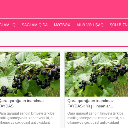
ĞLAMLIQ
SAĞLAM QIDA
MƏTBƏX
AILƏ VƏ UŞAQ
ŞOU BIZN
Qara qarağatın inanılmaz
Qara qarağatın inanılmaz
FAYDASI
FAYDASI: Yaşlı insanlar...
ara qarağat zəngin kimyəvi tərkibə
Qara qarağat zəngin kimyəvi tərkibə
alik giləmeyvədir. xəbər verir ki, bu
malik giləmeyvədir. xəbər verir ki, bu
iləmeyvə çox gözəl antioksidant
giləmeyvə çox gözəl antioksidant
ayılır. Orqanizmdə gedən qocalma
sayılır. Orqanizmdə gedən qocalma