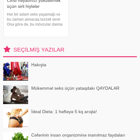
Cinsi həyatınızı yüksəltmək
üçün sirli hiylələr
Hər bir adam seks yaşamağı və
bu zaman alınacaq ləzzəti sevir.
Ona görə də, bu mövzular daima
maraqla oxunur, tətbiq etmək
üçün istifadə edilir. Həyəcanın
dozasını yüksəltmək, zövq
dünyasında uçmaq, hər hüceyrəsi
SEÇILMIŞ YAZILAR
ilə zövq
Hakışta
Mükəmməl seks üçün yataqdakı QAYDALAR
İdeal Dieta: 1 həftəyə 5 kq arıqla!
Cəfərinin insan orqanizminə inanılmaz faydaları