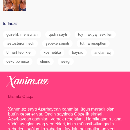
turlar.az
gözəllik məhsulları
qadin sayti
toy makiyaji sekilleri
testosteron nədir
şəbəkə sənəti
tutma reseptleri
8 mart tebrikleri
kosmetika
bayraq
ariqlamaq
cekc pornuxa
olumu
sevgi
Bizimlə Əlaqə
Xanım.az saytı Azərbaycan xanımları üçün maraqlı olan
bütün xəbərlər var. Qadin saytinda Gözəllik sirrləri ,
Azərbaycan qadınları, yemek reseptləri , Hamilə qadın , ana
südü, uşaqlar, uşaq yemekleri, intim münasibətlər, qadin
xeberleri, sağlamlıq xəbərləri, faydalı melumatlar, ən yeni