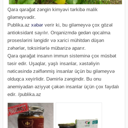
Qara qarağat zəngin kimyəvi tərkibə malik
giləmeyvədir.
Publika.az
xəbər
verir ki, bu giləmeyvə çox gözəl
antioksidant sayılır. Orqanizmdə gedən qocalma
proseslərini ləngidir və xarici mühitdən düşən
zəhərlər, toksinlərlə mübarizə aparır.
Qara qarağat insanın immun sisteminə çox müsbət
təsir edir. Uşaqlar, yaşlı insanlar, xəstəliyin
nəticəsində zəiflənmiş insanlar üçün bu giləmeyvə
olduqca xeyirlidir. Dəmirlə zəngindir. Bu onu
anemiyadan əziyyət çəkən insanlar üçün çox faydalı
edir. /publika.az