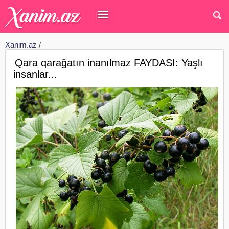
Xanim.az
/
Qara qarağatın inanılmaz FAYDASI: Yaşlı
insanlar...