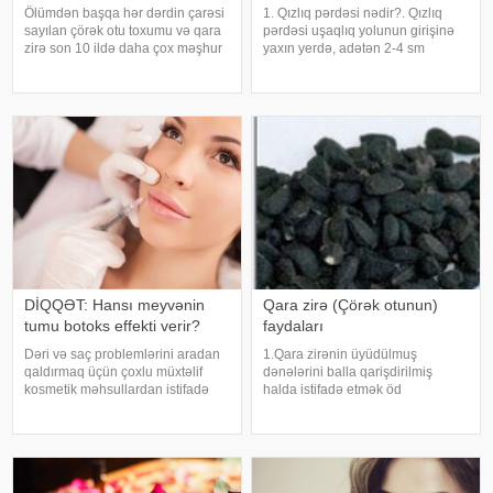
Ölümdən başqa hər dərdin çarəsi
1. Qızlıq pərdəsi nədir?. Qızlıq
sayılan çörək otu toxumu və qara
pərdəsi uşaqlıq yolunun girişinə
zirə son 10 ildə daha çox məşhur
yaxın yerdə, adətən 2-4 sm
olmuşdur. Məşhurluğun səbəbi
dərinliyində yerləşən nazik
isə hər kəsin real şəkildə
arakəsmədir. Qızlıq pərdəsinin
faydalana bilməsidir. Çprkotu
aybaşılar zamanı menstrual
toxumu və yağını kimlər istifadə
ifrazatların orqanizmi tərk edə
ed
bilməsi üçü
DİQQƏT: Hansı meyvənin
Qara zirə (Çörək otunun)
tumu botoks effekti verir?
faydaları
Dəri və saç problemlərini aradan
1.Qara zirənin üyüdülmuş
qaldırmaq üçün çoxlu müxtəlif
dənələrini balla qarişdirilmiş
kosmetik məhsullardan istifadə
halda istifadə etmək öd
olunur. Ancaq ekspertlər
kisəsindəki və böyrəklərdəki
avokadonun tumunun təbii
daşları əritməyə kömək edir.
faydalarının onlardan daha təsirli
2.Qara zirə orqanizmin iş
ola biləcəyini bildirirlər. xəbər verir
qabiliyyətini və həyat tonusunu
ki
yüksəldir. 3.Qara zirəni