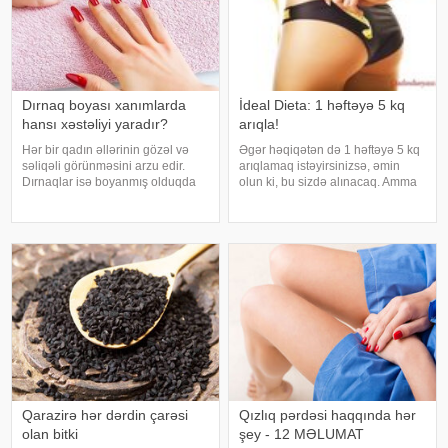
Dırnaq boyası xanımlarda
İdeal Dieta: 1 həftəyə 5 kq
hansı xəstəliyi yaradır?
arıqla!
Hər bir qadın əllərinin gözəl və
Əgər həqiqətən də 1 həftəyə 5 kq
səliqəli görünməsini arzu edir.
arıqlamaq istəyirsinizsə, əmin
Dırnaqlar isə boyanmış olduqda
olun ki, bu sizdə alınacaq. Amma
təbii ki, çox gözəl görsənir. Məhz
bir şərtlə ki, sizə təqdim etdiyimiz
bu səbəbdən, müasir dövrdə bir
bu möcüzəli dietaya əməl
çox xanımların istifadə etdiyi
edəsiniz. Bunu əsas sirri odur ki, 7
dırnaq boyalarının müxtəli
gün ərzində siz qida qəbu
Qarazirə hər dərdin çarəsi
Qızlıq pərdəsi haqqında hər
olan bitki
şey - 12 MƏLUMAT