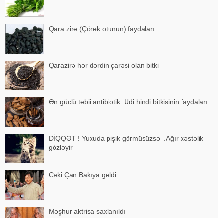
Qara zirə (Çörək otunun) faydaları
Qarazirə hər dərdin çarəsi olan bitki
Ən güclü təbii antibiotik: Udi hindi bitkisinin faydaları
DİQQƏT ! Yuxuda pişik görmüsüzsə ..Ağır xəstəlik
gözləyir
Ceki Çan Bakıya gəldi
Məşhur aktrisa saxlanıldı