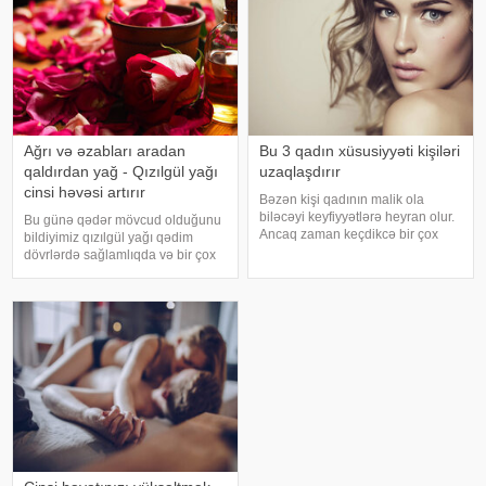
Ağrı və əzabları aradan
Bu 3 qadın xüsusiyyəti kişiləri
qaldırdan yağ - Qızılgül yağı
uzaqlaşdırır
cinsi həvəsi artırır
Bəzən kişi qadının malik ola
biləcəyi keyfiyyətlərə heyran olur.
Bu günə qədər mövcud olduğunu
Ancaq zaman keçdikcə bir çox
bildiyimiz qızılgül yağı qədim
xarakter ortaya çıxır ki, bunlar
dövrlərdə sağlamlıqda və bir çox
ayrılmağa aparan yolun
xəstəliklərin müalicəsində istifadə
başlanğıcı hesab edilir. Yəni bir
edilən əsas yağdır. Osmanlı
növ kişilər qadınlardan soyuyur. .
təbabətində "ağrı kəsici" olaraq
Kişilər
xatırlanan qızılgü