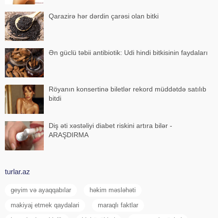
Qarazirə hər dərdin çarəsi olan bitki
Ən güclü təbii antibiotik: Udi hindi bitkisinin faydaları
Röyanın konsertinə biletlər rekord müddətdə satılıb
bitdi
Diş əti xəstəliyi diabet riskini artıra bilər -
ARAŞDIRMA
turlar.az
geyim və ayaqqabılar
həkim məsləhəti
makiyaj etmek qaydalari
maraqlı faktlar