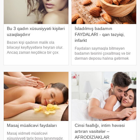
Bu 3 qadın xüsusiyyəti kişiləri
İsladılmış badamın
uzaqlaşdırır
FAYDALARI - qan təzyiqi,
infarkt
Bəzən kişi qadının malik ola
biləcəyi keyfiyyətlərə heyran olur.
Faydaları saymaqla bitməyən
Ancaq zaman keçdikcə bir çox
badamın təsirini çoxaltmaq və bir
xarakter ortaya çıxır ki, bunlar
dərman deposu halına gətirmək
ayrılmağa aparan yolun
üçün sadəcə suda gözlətmək
başlanğıcı hesab edilir. Yəni bir
lazım olduğunu bilirdiniz?. 1.
növ kişilər qadınlardan soyuyur. .
İsladılmış badam E vitamini,
Kişilər
maqnezium, kalsium, Omeqa 3
kimi vitamin v
Masaj müalicəvi faydaları
Cinsi fəallığı, intim həvəsi
artıran vasitələr –
Masaj xidməti müalicəvi
AFRODİZİAKLAR
xüsusiyyəti tarix boyu tanınmışdır.