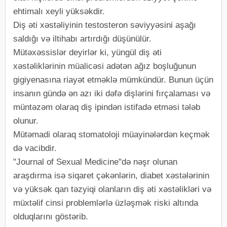
ehtimalı xeyli yüksəkdir.
Diş əti xəstəliyinin testosteron səviyyəsini aşağı
saldığı və iltihabı artırdığı düşünülür.
Mütəxəssislər deyirlər ki, yüngül diş əti
xəstəliklərinin müalicəsi adətən ağız boşluğunun
gigiyenasına riayət etməklə mümkündür. Bunun üçün
insanın gündə ən azı iki dəfə dişlərini fırçalaması və
müntəzəm olaraq diş ipindən istifadə etməsi tələb
olunur.
Mütəmadi olaraq stomatoloji müayinələrdən keçmək
də vacibdir.
"Journal of Sexual Medicine"də nəşr olunan
araşdırma isə siqaret çəkənlərin, diabet xəstələrinin
və yüksək qan təzyiqi olanların diş əti xəstəlikləri və
müxtəlif cinsi problemlərlə üzləşmək riski altında
olduqlarını göstərib.