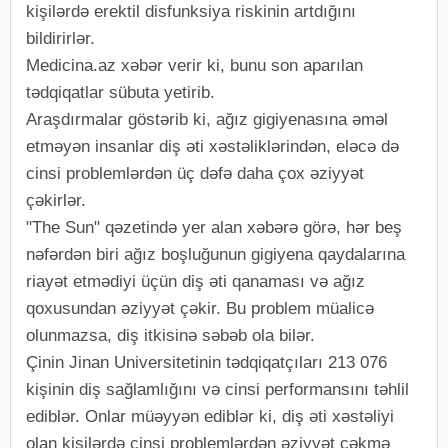
kişilərdə erektil disfunksiya riskinin artdığını
bildirirlər.
Medicina.az xəbər verir ki, bunu son aparılan
tədqiqatlar sübuta yetirib.
Araşdırmalar göstərib ki, ağız gigiyenasına əməl
etməyən insanlar diş əti xəstəliklərindən, eləcə də
cinsi problemlərdən üç dəfə daha çox əziyyət
çəkirlər.
"The Sun" qəzetində yer alan xəbərə görə, hər beş
nəfərdən biri ağız boşluğunun gigiyena qaydalarına
riayət etmədiyi üçün diş əti qanaması və ağız
qoxusundan əziyyət çəkir. Bu problem müalicə
olunmazsa, diş itkisinə səbəb ola bilər.
Çinin Jinan Universitetinin tədqiqatçıları 213 076
kişinin diş sağlamlığını və cinsi performansını təhlil
ediblər. Onlar müəyyən ediblər ki, diş əti xəstəliyi
olan kişilərdə cinsi problemlərdən əziyyət çəkmə