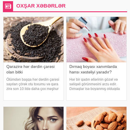
OXŞAR XƏBƏRLƏR
Qarazirə hər dərdin çarəsi
Dırnaq boyası xanımlarda
olan bitki
hansı xəstəliyi yaradır?
Ölümdən başqa hər dərdin çarəsi
Hər bir qadın əllərinin gözəl və
sayılan çörək otu toxumu və qara
səliqəli görünməsini arzu edir.
zirə son 10 ildə daha çox məşhur
Dırnaqlar isə boyanmış olduqda
olmuşdur. Məşhurluğun səbəbi
təbii ki, çox gözəl görsənir. Məhz
isə hər kəsin real şəkildə
bu səbəbdən, müasir dövrdə bir
faydalana bilməsidir. Çprkotu
çox xanımların istifadə etdiyi
toxumu və yağını kimlər istifadə
dırnaq boyalarının müxtəli
ed