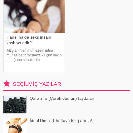
Hansı halda seks insanı
xoşbəxt edir?
ABŞ alimləri müntəzəm intim
münasibətin xoşbəxtlik üçün vacib
olduğunu sübut edib.
"Medicina" xəbər verir ki, sorğuda
300 könüllünün intim həyatı və
razılıq hissi araşdırılıb. Məlum
olub ki, həyatlarında mütəmad
SEÇILMIŞ YAZILAR
Qara zirə (Çörək otunun) faydaları
İdeal Dieta: 1 həftəyə 5 kq arıqla!