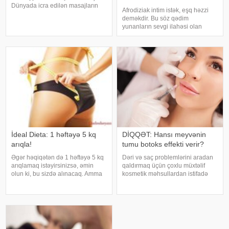
HAQQINDA
Dünyada icra edilən masajların
Afrodiziak intim istək, eşq həzzi
nəzərdən keçirilən zaman göstərir
BİLMƏDİKLƏRİMİZ
deməkdir. Bu söz qədim
ki, bunların çoxu, təxminən 90%-i,
yunanların sevgi ilahəsi olan
sağlamlığın bərpası məqsədilə
Afrodita adından götürülüb. Bəs,
tibbi masaj xidməti kimi icra edilir
hələ qədim zamanlardan bu günə
qədər insanların böyük maraq
göstərdiyi afrodiziak vasitələr nə
üçündür
İdeal Dieta: 1 həftəyə 5 kq
DİQQƏT: Hansı meyvənin
arıqla!
tumu botoks effekti verir?
Əgər həqiqətən də 1 həftəyə 5 kq
Dəri və saç problemlərini aradan
arıqlamaq istəyirsinizsə, əmin
qaldırmaq üçün çoxlu müxtəlif
olun ki, bu sizdə alınacaq. Amma
kosmetik məhsullardan istifadə
bir şərtlə ki, sizə təqdim etdiyimiz
olunur. Ancaq ekspertlər
bu möcüzəli dietaya əməl
avokadonun tumunun təbii
edəsiniz. Bunu əsas sirri odur ki, 7
faydalarının onlardan daha təsirli
gün ərzində siz qida qəbu
ola biləcəyini bildirirlər. xəbər verir
ki