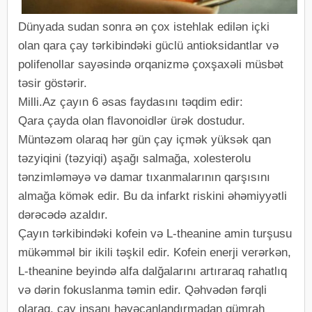
Dünyada sudan sonra ən çox istehlak edilən içki
olan qara çay tərkibindəki güclü antioksidantlar və
polifenollar sayəsində orqanizmə çoxşaxəli müsbət
təsir göstərir.
Milli.Az çayın 6 əsas faydasını təqdim edir:
Qara çayda olan flavonoidlər ürək dostudur.
Müntəzəm olaraq hər gün çay içmək yüksək qan
təzyiqini (təzyiqi) aşağı salmağa, xolesterolu
tənzimləməyə və damar tıxanmalarının qarşısını
almağa kömək edir. Bu da infarkt riskini əhəmiyyətli
dərəcədə azaldır.
Çayın tərkibindəki kofein və L-theanine amin turşusu
mükəmməl bir ikili təşkil edir. Kofein enerji verərkən,
L-theanine beyində alfa dalğalarını artıraraq rahatlıq
və dərin fokuslanma təmin edir. Qəhvədən fərqli
olaraq, çay insanı həyəcanlandırmadan gümrah