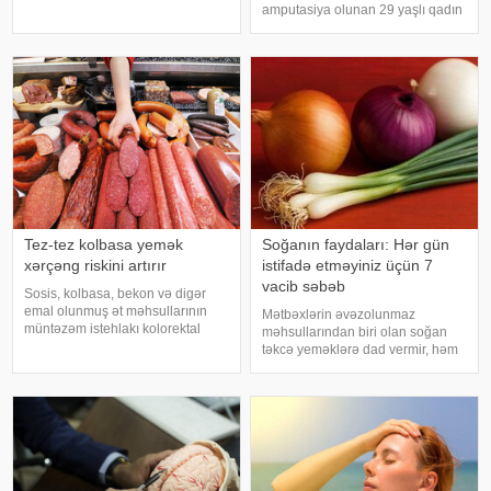
ki, orqanizmin kifayət qədər
amputasiya olunan 29 yaşlı qadın
vitamin və mineral alması stressin
uğurla əməliyyat edilib. xəbər
təsirlərini azaltmağa kömək edə
verir ki, hadisədən sonra
bilər
zərərçəkən Səhiyyə Nazirliyi
Akademik M.A.Topçubaşov adına
Elmi Cərrahiyy
Tez-tez kolbasa yemək
Soğanın faydaları: Hər gün
xərçəng riskini artırır
istifadə etməyiniz üçün 7
vacib səbəb
Sosis, kolbasa, bekon və digər
emal olunmuş ət məhsullarının
Mətbəxlərin əvəzolunmaz
müntəzəm istehlakı kolorektal
məhsullarından biri olan soğan
(yoğun və düz bağırsaq) xərçəngi
təkcə yeməklərə dad vermir, həm
riskini artıra bilər. xəbər verir ki, bu
də sağlamlıq üçün çoxsaylı
barədə Rusiya Səhiyyə
faydaları ilə seçilir. xəbər verir ki,
Nazirliyinin Milli Kliniki
tərkibindəki vitaminlər, minerallar
Endokrinologiy
və antioksidantlar sayəsində soğa