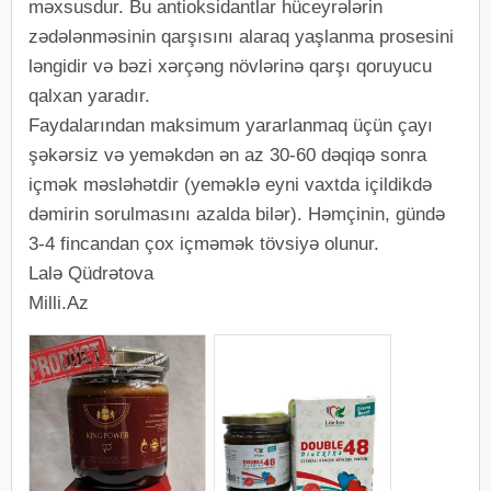
məxsusdur. Bu antioksidantlar hüceyrələrin
zədələnməsinin qarşısını alaraq yaşlanma prosesini
ləngidir və bəzi xərçəng növlərinə qarşı qoruyucu
qalxan yaradır.
Faydalarından maksimum yararlanmaq üçün çayı
şəkərsiz və yeməkdən ən az 30-60 dəqiqə sonra
içmək məsləhətdir (yeməklə eyni vaxtda içildikdə
dəmirin sorulmasını azalda bilər). Həmçinin, gündə
3-4 fincandan çox içməmək tövsiyə olunur.
Lalə Qüdrətova
Milli.Az