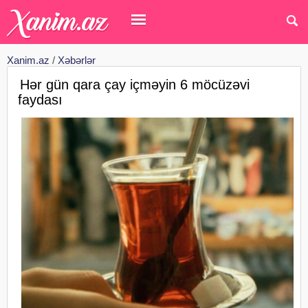
Xanim.az
/
Xəbərlər
Hər gün qara çay içməyin 6 möcüzəvi
faydası