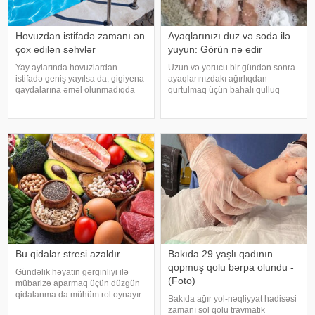
Hovuzdan istifadə zamanı ən
Ayaqlarınızı duz və soda ilə
çox edilən səhvlər
yuyun: Görün nə edir
Yay aylarında hovuzlardan
Uzun və yorucu bir gündən sonra
istifadə geniş yayılsa da, gigiyena
ayaqlarınızdakı ağırlıqdan
qaydalarına əməl olunmadıqda
qurtulmaq üçün bahalı qulluq
müxtəlif infeksiyalara yoluxma
məhsullarına ehtiyacınız yoxdur.
riski artır. xəbər verir ki, hovuza
Duz və soda ilə ayaqlarınızı həm
girməzdən əvvəl və çıxdıqdan
rahatlaya, həm də təravətləndirə
sonra duş qəbul etmək, hovuz
bilərsiniz. xəbər verir ki, çox vax
kənarınd
Bu qidalar stresi azaldır
Bakıda 29 yaşlı qadının
qopmuş qolu bərpa olundu -
Gündəlik həyatın gərginliyi ilə
(Foto)
mübarizə aparmaq üçün düzgün
qidalanma da mühüm rol oynayır.
Bakıda ağır yol-nəqliyyat hadisəsi
axşam.az-a istinadən bildirir
zamanı sol qolu travmatik