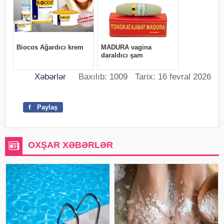
Xəbərlər
Baxılıb: 1009 Tarix: 16 fevral 2026
f
Paylaş
OXŞAR XƏBƏRLƏR