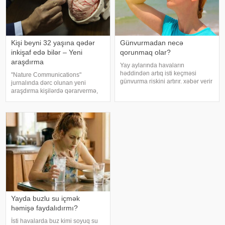
Kişi beyni 32 yaşına qədər
Günvurmadan necə
inkişaf edə bilər – Yeni
qorunmaq olar?
araşdırma
Yay aylarında havaların
həddindən artıq isti keçməsi
"Nature Communications"
günvurma riskini artırır. xəbər verir
jurnalında dərc olunan yeni
ki, xüsusilə uşaqlar, yaşlılar,
araşdırma kişilərdə qərarvermə,
xroniki xəstəliyi olan şəxslər və
impulsların idarə olunması və risk
açıq havada çalışanlar daha
qiymətləndirilməsinə cavabdeh
diqqətli olmalıdırlar.
olan beyin nahiyələrinin orta
Günvurmadan qorunma
hesabla 32 yaşına qədər inkişa
Yayda buzlu su içmək
həmişə faydalıdırmı?
İsti havalarda buz kimi soyuq su