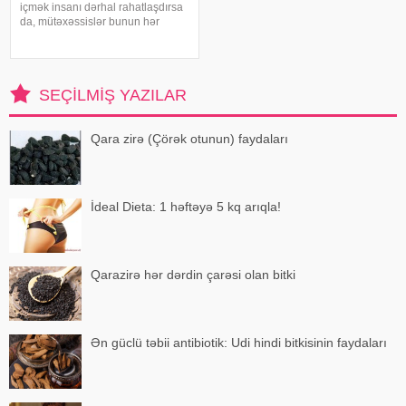
içmək insanı dərhal rahatlaşdırsa
da, mütəxəssislər bunun hər
zaman ən yaxşı seçim olmadığını
bildirirlər. xəbər verir ki, çox soyuq
su susuzluq hissini tez azaldır və
insanın kifayət qədə
SEÇILMIŞ YAZILAR
Qara zirə (Çörək otunun) faydaları
İdeal Dieta: 1 həftəyə 5 kq arıqla!
Qarazirə hər dərdin çarəsi olan bitki
Ən güclü təbii antibiotik: Udi hindi bitkisinin faydaları