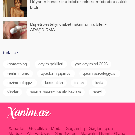
Röyanın konsertinə biletlər rekord müddətdə satılıb
bitdi
Diş əti xəstəliyi diabet riskini artıra bilər -
ARAŞDIRMA
turlar.az
kosmetoloq
geyim şəkilləri
yay geyimləri 2026
merlin monro
ayaqların şişməsi
qadın psixologiyası
sevinc tofiqqızı
kosmetika
insan
layla
bürclər
novruz bayramina aid hakista
terezi
Xəbərlər
Gözəllik və Moda
Sağlamlıq
Sağlam qida
Mətbəx
Ailə və Uşaq
Şou Biznes
Maraqlı
Bizimlə Əlaqə