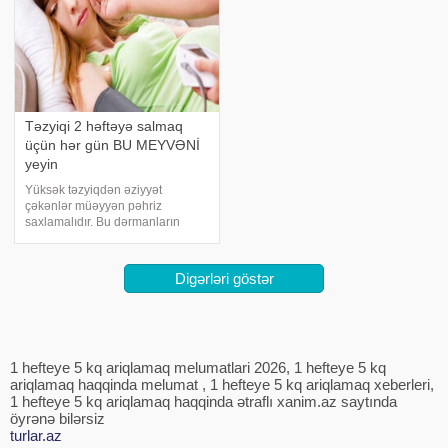
Təzyiqi 2 həftəyə salmaq
üçün hər gün BU MEYVƏNİ
yeyin
Yüksək təzyiqdən əziyyət
çəkənlər müəyyən pəhriz
saxlamalıdır. Bu dərmanların
qəbulu ilə yanaşı təzyiqi normada
saxlamağa yardım edir. Bəzi qida
məhsulları təzyiqi tənzimləməkdə
Digərləri göstər
çempion sayılır. Belə
məhsullardan biri banandır
1 hefteye 5 kq ariqlamaq melumatlari 2026, 1 hefteye 5 kq
ariqlamaq haqqinda melumat , 1 hefteye 5 kq ariqlamaq xeberleri,
1 hefteye 5 kq ariqlamaq haqqinda ətraflı xanim.az saytında
öyrənə bilərsiz
turlar.az