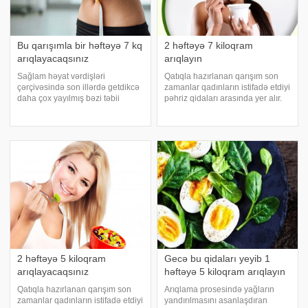
Bu qarışımla bir həftəyə 7 kq
2 həftəyə 7 kiloqram
arıqlayacaqsınız
arıqlayın
Sağlam həyat vərdişləri
Qatıqla hazırlanan qarışım son
çərçivəsində son illərdə getdikcə
zamanlar qadınların istifadə etdiyi
daha çox yayılmış bəzi təbii
pəhriz qidaları arasında yer alır.
müalicələrlə həyat keyfiyyətinizi
axşam.az-a istinadən bildirir
yaxşılaşdıra bilərsiniz.
ki, bu qarışım vasitəsilə 2 həftə
Tərkibindəki bənzərsiz faydaları
ərzində 5-7 kilo arıqlamağın da
sayəsində hər biri fərqli fayda
mümkün olduğu bildirilir
gətirən b
2 həftəyə 5 kiloqram
Gecə bu qidaları yeyib 1
arıqlayacaqsınız
həftəyə 5 kiloqram arıqlayın
Qatıqla hazırlanan qarışım son
Arıqlama prosesində yağların
zamanlar qadınların istifadə etdiyi
yandırılmasını asanlaşdıran