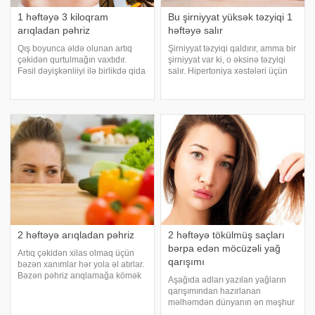
1 həftəyə 3 kiloqram
Bu şirniyyat yüksək təzyiqi 1
arıqladan pəhriz
həftəyə salır
Qış boyunca əldə olunan artıq
Şirniyyat təzyiqi qaldırır, amma bir
çəkidən qurtulmağın vaxtıdır.
şirniyyat var ki, o əksinə təzyiqi
Fəsil dəyişkənliiyi ilə birlikdə qida
salır. Hipertoniya xəstələri üçün
rasioununda da daha sağlam
bu üsul faydalıdır. Hipertoniyadan
qidalara yer verməlisiniz. .
əziyyət çəkənlər hər gün bir neçə
Axşam.az-a istinadən bir həftə
dilim təbii tünd şokolad yeməlidir.
ərzindədə 3 kiloqram
Belə şokoladı
arıqlamağınız
2 həftəyə arıqladan pəhriz
2 həftəyə tökülmüş saçları
bərpa edən möcüzəli yağ
Artıq çəkidən xilas olmaq üçün
qarışımı
bəzən xanımlar hər yola əl atırlar.
Bəzən pəhriz arıqlamağa kömək
Aşağıda adları yazılan yağların
etmir. Axşam.az-a istinadən bu
qarışımından hazırlanan
dəfə 2 həftəyə xeyli çəki atmanıza
məlhəmdən dünyanın ən məşhur
yardım edəcək pəhriz təqdim
kosmetoloqları istifadə edir.Bu