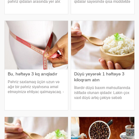
pəhriz qidaları arasında yer alır.
qidalar sayəsində qısa müddətdə
axşam.az-a istinadən bildirir ki,
ideal çəkiyə çatmaq mümkündür.
hətta bu qarışım vasitəsilə 2 həftə
Mütəxəssislər xüsusilə axşam
ərzində 5-7 kilo arıqlamağın da
yeməyində istehlak edilən
mümkün olduğu bildirilir
qidaların gecə boyu orqanizmin
təmizlənməsind
Bu, həftəyə 3 kq arıqladır
Düyü yeyərək 1 həftəyə 3
kiloqram atın
Pəhriz saxlamaq üçün uzun və
ağır bir pəhriz siyahısına əməl
İllərdir düyü baxım məhsullarında
etməyinizə ehtiyac qalmayacaq. -
istifadə olunan qidadır. Lakin çox
a istinadən bildirir ki, bu
vaxt düyü artıq çəkiyə səbəb
reseptdən istifadə edərək artıq
olduğu üçün az istifadə edilir.
kilolarınızla vidalaşacaqsınız.
axşam.az-a istinadən bildirir ki,
Yulaf protein baxımından olduqca
düyü südündəki yağları
ləzzətl
yandırmağa imkam verən D
vitamin