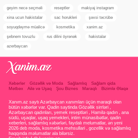
geyim necə seçməli
reseptler
makiyaj instagram
xina ucun hakistalar
sac horukleri
şəxsi təcrübə
soyuqdəymə müalicə
kosmetika
xanim.az
şebnem tovuzlu
rus dilini öyrənək
hakistalar
azerbaycan
Xəbərlər
Gözəllik və Moda
Sağlamlıq
Sağlam qida
Mətbəx
Ailə və Uşaq
Şou Biznes
Maraqlı
Bizimlə Əlaqə
Xanım.az saytı Azərbaycan xanımları üçün maraqlı olan
bütün xəbərlər var. Qadin saytinda Gözəllik sirrləri ,
Azərbaycan qadınları, yemek reseptləri , Hamilə qadın , ana
südü, uşaqlar, uşaq yemekleri, intim münasibətlər, qadin
xeberleri, sağlamlıq xəbərləri, faydalı melumatlar, ən yeni
2026 deb moda, kosmetika mehsullari , gozellik və sağlamlıq
haqqında məlumatlar ala bilərsiz.