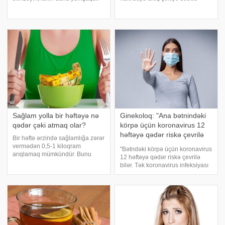
və daha asan keçirilir. Pəhriz 7
olduğu üçün az istifadə edilir.
gün ərzində tutulur, qida gündə 5
Axşam.az-a istinadən xəbər verir
dəfə qəbul olunur. Gün ərzində
ki, düyü südündəki yağları
mütləq 2 l may
yandırmağa imkam verən D
vitamin
Sağlam yolla bir həftəyə nə
Ginekoloq: "Ana bətnindəki
qədər çəki atmaq olar?
körpə üçün koronavirus 12
həftəyə qədər riskə çevrilə
Bir həftə ərzində sağlamlığa zərər
bilər"
vermədən 0,5-1 kiloqram
"Bətndəki körpə üçün koronavirus
arıqlamaq mümkündür. Bunu
12 həftəyə qədər riskə çevrilə
etmək üçün mütəxəssislər
bilər. Tək koronavirus infeksiyası
istehlak edilən qidanın kalorili
yox, digər respirator viruslar, qrip
məzmununun azaldılmasını və
də hamiləliyin sözügedən dövrü
fiziki aktivliyin artmasını məsləhət
üçün riskli hesab olunur. Çünki
görür. deyerler.org-
12 həftəyə qədə