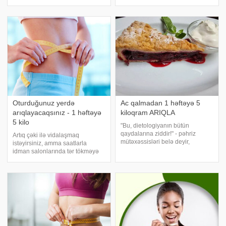
otağının temperaturunun 20-21
yandırmağa kömək edir. xəbər
dərəcə səviyyəsində saxlanılması
verir ki, bu barədə rusiyalı
da vacib hesab olunur. xəbər
endokrinoloqYuliya Atamanova
verir ki, rusiyalı mütəxəssis Serge
danışıb. Həkimin sözlərinə görə b
Oturduğunuz yerdə
Ac qalmadan 1 həftəyə 5
arıqlayacaqsınız - 1 həftəyə
kiloqram ARIQLA
5 kilo
"Bu, dietologiyanın bütün
qaydalarına ziddir!" - pəhriz
Artıq çəki ilə vidalaşmaq
mütəxəssisləri belə deyir,
istəyirsiniz, amma saatlarla
doktorun eksperimentindən xəbər
idman salonlarında tər tökməyə
tutanda. Çünki 10 iştirakçı 7 gün
və ya aclıqla mübarizə aparmağa
ərzində çörəkdən, pendirdən və
vaxtınız yoxdur? Elə isə son
hətta şərabdan imtina etmədən
dövrlərdə getdikcə populyarlaşan
təbiiliyə əsaslanan və passiv
arıqlama üsullar