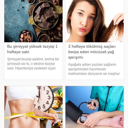
məlhə
Bu şirniyyat yüksək təzyiqi 1
2 həftəyə tökülmüş saçları
həftəyə salır
bərpa edən möcüzəli yağ
qarışımı
Şirniyyat təzyiqi qaldırır, amma bir
şirniyyat var ki, o əksinə təzyiqi
Aşağıda adları yazılan yağların
salır. Hipertoniya xəstələri üçün
qarışımından hazırlanan
bu üsul faydalıdır. Hipertoniyadan
məlhəmdən dünyanın ən məşhur
əziyyət çəkənlər hər gün bir neçə
kosmetoloqları istifadə edir.Bu
dilim təbii tünd şokolad yeməlidir.
yağlardan hazırlananan qarışımın
Belə şokoladı
sirri uzun illər gizli saxlanılmışdır.
Çünki qarışımdan hazırlanan
məlhə