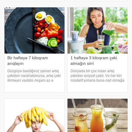
edir:. Əgər sizdən tələb oluna
yağlardan hazırlananan qarışımın
sirri uzun illər gizli saxlanılmışdır.
Çünki qarışımdan hazırlanan
məlhə
Bir həftəyə 7 kiloqram
1 həftəyə 3 kiloqram çəki
arıqlayın
atmağın sirri
Güzgüyə baxdığınız zaman artıq
Dünyada bir çox insan artıq
çəkidən narahatsınızsa, artıq çəki
çəkidən əziyyət çəkir. Və hər biri
itirməyin vaxtıdır. Axşam.az-a
müxtəlif yollarla buna nail olmağa
istinadən 1 həftədə 7 kiloqram
çalışır. Axşam.az-a istinadən 1
arıqlamağınıza yardımçı olacaq
həftə ərzində sizə 3 kiloqram çəki
pəhriz proqramını təqdim edir. 1.
atmağa yardımçı olacaq detoksu
gün. Səhər: 1 dilim qızardılmı
təqdim edir. Tərkibi:. yarı