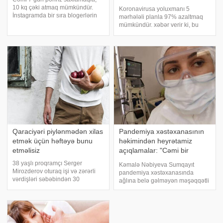
10 kq çəki atmaq mümkündür.
Koronavirusa yoluxmanı 5
İnstagramda bir sıra blogerlərin
mərhələli planla 97% azaltmaq
təqdim etdiyi bu yeni pəhrizi yay
mümkündür. xəbər verir ki, bu
aylarında saxlamaq çətin deyil.
sözləri Hacettepe Universiteti
Çünki bu pəhrizdə sutkada 2 litr
Tibb Fakültəsi Uşaq Yoluxucu
təmiz su içmək mütləqdir. -
Xəstəlikləri Şöbəsinin müdiri
a istinadə
Mehmet Ceyhan qeyd edib. Onun
sözlərinə görə
Qaraciyəri piylənmədən xilas
Pandemiya xəstəxanasının
etmək üçün həftəyə bunu
həkimindən heyrətamiz
etməlisiz
açıqlamalar: "Cəmi bir
həftəyə saçım ağardı
38 yaşlı proqramçı Serger
Kəmalə Nəbiyeva Sumqayıt
Mirozderov oturaq işi və zərərli
pandemiya xəstəxanasında
vərdişləri səbəbindən 30
ağlına belə gəlməyən məşəqqətli
yaşından sonra ciddi çəki artımı
yolda həyatını təhlükəyə atan
və piylənmə ilə üz-üzə qalaraq
həkimlərimizdən biridir. 13 ildir,
qamətli, arıq kişidən 120 kq
Sumqayıt şəhər 3 saylı
çəkidə və qaraciyərində problem
poliklinikada çalışır. İyunun 10-
yaranan xəstəy
dan koronavirusl