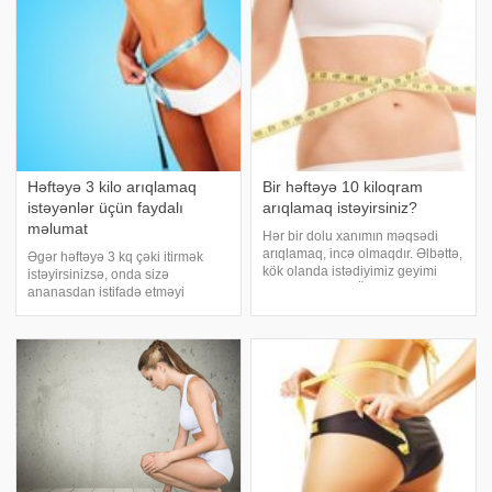
xörək qaşığı limon suyu.
istinadən 1 həftə ərzində 2
Aktivləşdirilmiş kömür tablet
kiloqram çəki atmağınız
Həftəyə 3 kilo arıqlamaq
Bir həftəyə 10 kiloqram
istəyənlər üçün faydalı
arıqlamaq istəyirsiniz?
məlumat
Hər bir dolu xanımın məqsədi
arıqlamaq, incə olmaqdır. Əlbəttə,
Əgər həftəyə 3 kq çəki itirmək
kök olanda istədiyimiz geyimi
istəyirsinizsə, onda sizə
geyinə bilmirik. Öz tay-
ananasdan istifadə etməyi
tuşlarımızın yanında utanırıq,
məsləhət görürük. Bunun üçün
çəkinirik. Ancaq çəkinməyə heç
sizə təzə ananas lazım olacaq.
bir ehtiyac yoxdur. Hər bir şey öz
Ananasın qabıqlarını fırça ilə
əlimizdədir
yuyub, qabıqlı haldaq xırda-xırda
doğrayın. Sonr