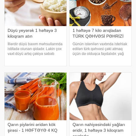
Düyü yeyərək 1 həftəyə 3
1 həftəyə 7 kilo arıqladan
kiloqram atın
TÜRK QƏHVƏSİ PƏHRİZİ
İllərdir düyü baxım məhsullarında
Günün istənilən vaxtında istehlak
istifadə olunan qidadır. Lakin çox
edilən türk qəhvəsi çəki atmaq
vaxt düyü artıq çəkiyə səbəb
üçün də olduqca faydalıdır. yağ
olduğu üçün az istifadə edilir.
yandırmağa da kömək edir.
Axşam.az-a istinadən xəbər verir
Demək olar ki, kalorisi olmayan
ki, düyü südündəki yağları
türk qəhvəsi ilə artıq çəkinizdən
yandırmağa imkam verən D
xilas olmaq istərdinizmi? Çox
vitamin
yüksə
Qarın piylərini əridən kök
Qarın nahiyəsindəki yağları
şirəsi - 1 HƏFTƏYƏ 4 KQ
əridir, 1 həftəyə 3 kiloqram