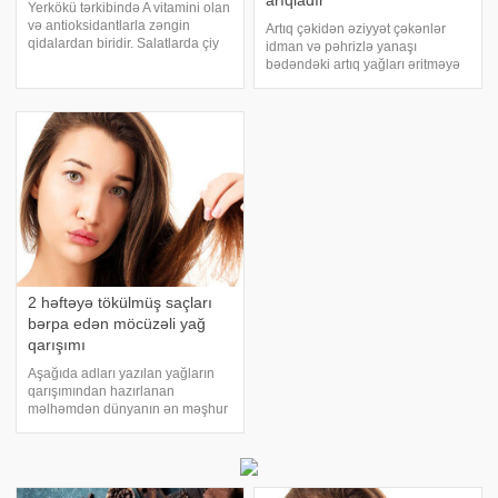
arıqladır
Yerkökü tərkibində A vitamini olan
və antioksidantlarla zəngin
Artıq çəkidən əziyyət çəkənlər
qidalardan biridir. Salatlarda çiy
idman və pəhrizlə yanaşı
istehlak edə biləcəyiniz yerkökü
bədəndəki artıq yağları əritməyə
aşağı kalorili tərəvəz olduğundan
yardımçı olan vəsitələrə müraciət
suyunu sıxaraq da arıqlaya
etməlidir. Bəs bu, nə ola bilər?.
bilərsiniz. Qarın yağlarını əridə
Axşam.az-a istinadən iştahını
azaltmağa və qarın nahiyəsindəki
artı
2 həftəyə tökülmüş saçları
bərpa edən möcüzəli yağ
qarışımı
Aşağıda adları yazılan yağların
qarışımından hazırlanan
məlhəmdən dünyanın ən məşhur
kosmetoloqları istifadə edir.Bu
yağlardan hazırlananan qarışımın
sirri uzun illər gizli saxlanılmışdır.
Çünki qarışımdan hazırlanan