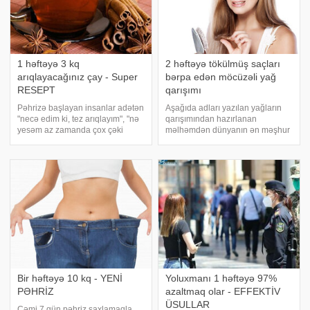
1 həftəyə 3 kq
2 həftəyə tökülmüş saçları
arıqlayacağınız çay - Super
bərpa edən möcüzəli yağ
RESEPT
qarışımı
Pəhrizə başlayan insanlar adətən
Aşağıda adları yazılan yağların
"necə edim ki, tez arıqlayım", "nə
qarışımından hazırlanan
yesəm az zamanda çox çəki
məlhəmdən dünyanın ən məşhur
ataram" deyə suallarla
kosmetoloqları istifadə edir.Bu
qarşılaşırlar. -a istinadən bu
yağlardan hazırlananan qarışımın
səbəbdən 1 həftədə 3 kilo
sirri uzun illər gizli saxlanılmışdır.
arıqladacaq çay reseptini təqdi
Çünki qarışımdan hazırlanan
məlhə
Bir həftəyə 10 kq - YENİ
Yoluxmanı 1 həftəyə 97%
PƏHRİZ
azaltmaq olar - EFFEKTİV
ÜSULLAR
Cəmi 7 gün pəhriz saxlamaqla,