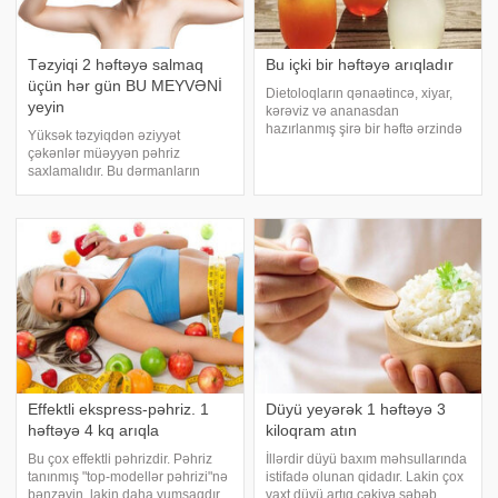
Təzyiqi 2 həftəyə salmaq
Bu içki bir həftəyə arıqladır
üçün hər gün BU MEYVƏNİ
Dietoloqların qənaətincə, xiyar,
yeyin
kərəviz və ananasdan
hazırlanmış şirə bir həftə ərzində
Yüksək təzyiqdən əziyyət
arıqlamağa kömək edir. Bu
çəkənlər müəyyən pəhriz
barədə Rusiya mətbuatı məlumat
saxlamalıdır. Bu dərmanların
verir. Onların sözlərinə görə, bu
qəbulu ilə yanaşı təzyiqi normada
içki çox yorğun məşqlər etmədən,
saxlamağa yardım edir. Bəzi qida
yaxud cidd
məhsulları təzyiqi tənzimləməkdə
çempion sayılır. Belə
məhsullardan biri banandır
Effektli ekspress-pəhriz. 1
Düyü yeyərək 1 həftəyə 3
həftəyə 4 kq arıqla
kiloqram atın
Bu çox effektli pəhrizdir. Pəhriz
İllərdir düyü baxım məhsullarında
tanınmış "top-modellər pəhrizi"nə
istifadə olunan qidadır. Lakin çox
bənzəyin, lakin daha yumşaqdır
vaxt düyü artıq çəkiyə səbəb