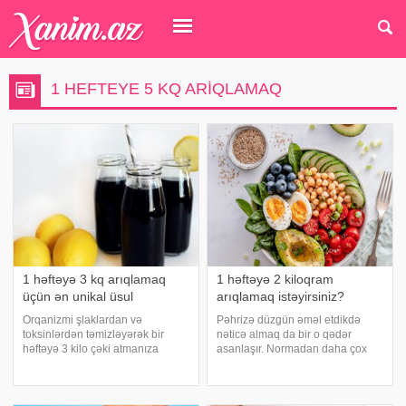
1 HEFTEYE 5 KQ ARIQLAMAQ
1 həftəyə 3 kq arıqlamaq
1 həftəyə 2 kiloqram
üçün ən unikal üsul
arıqlamaq istəyirsiniz?
Orqanizmi şlaklardan və
Pəhrizə düzgün əməl etdikdə
toksinlərdən təmizləyərək bir
nəticə almaq da bir o qədər
həftəyə 3 kilo çəki atmanıza
asanlaşır. Normadan daha çox
yardım edəcək qara limonad
hərəkət edərək və ya idmanla bu
sınanmış təcrübədir. Qara
prosesi daha da sürətləndirmək
limonadın tərkibi:. 1 stəkan su. 1
mümkündür. Axşam.az-a