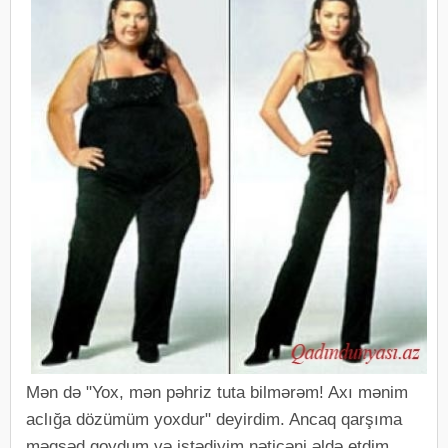
Mən də "Yox, mən pəhriz tuta bilmərəm! Axı mənim
aclığa dözümüm yoxdur" deyirdim. Ancaq qarşıma
məqsəd qoydum və istədiyim nəticəni əldə etdim.