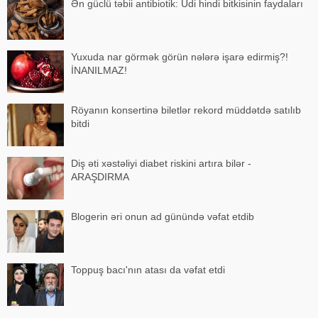
Ən güclü təbii antibiotik: Udi hindi bitkisinin faydaları
Yuxuda nar görmək görün nələrə işarə edirmiş?!
İNANILMAZ!
Röyanın konsertinə biletlər rekord müddətdə satılıb
bitdi
Diş əti xəstəliyi diabet riskini artıra bilər -
ARAŞDIRMA
Blogerin əri onun ad günündə vəfat etdib
Toppuş bacı'nın atası da vəfat etdi