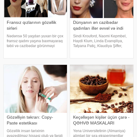
Fransız qızlarının gözəllik
Dünyanın ən cazibədar
sirləri
qadınları illər əvvəl və indi
Nədənsə 50 yaşdan yuxarı bir çox
Sindi Krouford, Naomi Kepmbel,
fransız qadını yaşına baxmayaraq
Haydi Klum, Linda Evanqiliya,
təbii və cazibədar görünməyi
Tatyana Patiç, Klaudiya Şiffer,
bacarır. Maraqlısı budur ki, bu
Kristi Terlinqton, Karla Bruni 70-
görünüş üçün çox da səy
80-ci illərin ən çox məşhur
göstərmirmiş kimi görünürlər.
modelləri olsalar da, bu günədək
Bunun arxasında isə illərlə
onlara moda dünyasında böyük
formalaşmı
tələba
Gözəlliyin təkrarı: Copy-
Keçəlləşən kişilər üçün çarə -
Paste estetikası
QƏHVƏ MASKALARI
Gözəllik insan tarixinin
Yena Universitetinin (Almaniya)
əvəzedilməz hissəsi olub və fərqli
alimləri bir sıra eksperimentlər