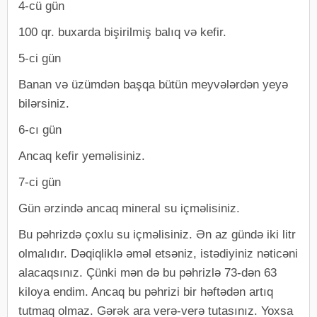
4-cü gün
100 qr. buxarda bişirilmiş balıq və kefir.
5-ci gün
Banan və üzümdən başqa bütün meyvələrdən yeyə
bilərsiniz.
6-cı gün
Ancaq kefir yeməlisiniz.
7-ci gün
Gün ərzində ancaq mineral su içməlisiniz.
Bu pəhrizdə çoxlu su içməlisiniz. Ən az gündə iki litr
olmalıdır. Dəqiqliklə əməl etsəniz, istədiyiniz nəticəni
alacaqsınız. Çünki mən də bu pəhrizlə 73-dən 63
kiloya endim. Ancaq bu pəhrizi bir həftədən artıq
tutmaq olmaz. Gərək ara verə-verə tutasınız. Yoxsa