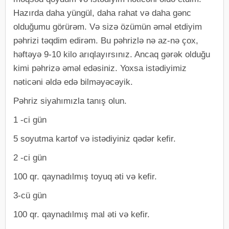
Hazırda daha yüngül, daha rahat və daha gənc
olduğumu görürəm. Və sizə özümün əməl etdiyim
pəhrizi təqdim edirəm. Bu pəhrizlə nə az-nə çox,
həftəyə 9-10 kilo arıqlayırsınız. Ancaq gərək olduğu
kimi pəhrizə əməl edəsiniz. Yoxsa istədiyimiz
nəticəni əldə edə bilməyəcəyik.
Pəhriz siyahımızla tanış olun.
1 -ci gün
5 soyutma kartof və istədiyiniz qədər kefir.
2 -ci gün
100 qr. qaynadılmış toyuq əti və kefir.
3-cü gün
100 qr. qaynadılmış mal əti və kefir.