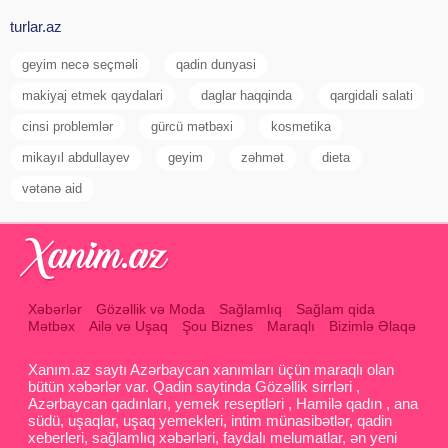
turlar.az
geyim necə seçməli
qadin dunyasi
makiyaj etmek qaydalari
daglar haqqinda
qargidali salati
cinsi problemlər
gürcü mətbəxi
kosmetika
mikayıl abdullayev
geyim
zəhmət
dieta
vətənə aid
Xəbərlər
Gözəllik və Moda
Sağlamlıq
Sağlam qida
Mətbəx
Ailə və Uşaq
Şou Biznes
Maraqlı
Bizimlə Əlaqə
Xanım.az saytı Azərbaycan xanımları üçün maraqlı olan
bütün xəbərlər var. Qadin saytinda Gözəllik sirrləri ,
Azərbaycan qadınları, yemek reseptləri , Hamilə qadın , ana
südü, uşaqlar, uşaq yemekleri, intim münasibətlər, qadin
xeberleri, sağlamlıq xəbərləri, faydalı melumatlar, ən yeni