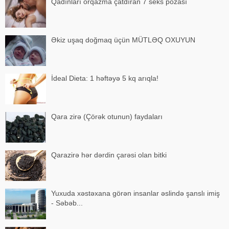
Qadınları orqazma çatdıran 7 seks pozası
Əkiz uşaq doğmaq üçün MÜTLƏQ OXUYUN
İdeal Dieta: 1 həftəyə 5 kq arıqla!
Qara zirə (Çörək otunun) faydaları
Qarazirə hər dərdin çarəsi olan bitki
Yuxuda xəstəxana görən insanlar əslində şanslı imiş
- Səbəb...