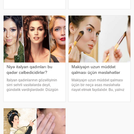
kiməsə oxşamağa çalışan
tərkibində olan kofein saç
qadınlardan. Birinə bənzəmək
follikullarına təsir edərək saçların
istəyərkən bir də baxdılar ki, bir-
tökülməsini 37% dayandırır və
birinə bənzəyirlər. Nə üçün? Mən
yeni saçların əmələ gəlməs
deyim, siz d
Niyə italyan qadınları bu
Makiyajın uzun müddət
qədər cəlbedicidirlər?
qalması üçün məsləhətlər
İtalyan qadınlarının gözəlliyinin
Makiyajın uzun müddət qalması
sirri sehrli vasitələrdə deyil,
üçün bir neçə əsas məsləhətə
gündəlik vərdişlərdədir. Düzgün
riayət etmək faydalıdır. Bu, yalnız
qidalanma, təbii dəriyə qulluq,
görünüşü gözəl saxlamaqla
özünə sevgi və həyatdan zövq
yanaşı, tətbiq olunan məhsulların
almaq qabiliyyəti onlara illərlə
da dəridə daha uzun müddət
qadınlıqlarını qorumağa kömə
təsirli olmasına kömək edir. İlk
növbədə