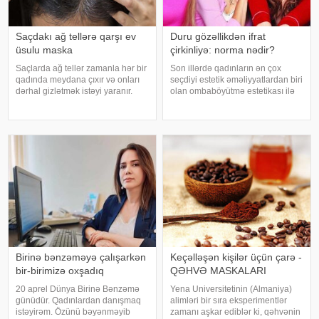
Saçdakı ağ tellərə qarşı ev
Duru gözəllikdən ifrat
üsulu maska
çirkinliyə: norma nədir?
Saçlarda ağ tellər zamanla hər bir
Son illərdə qadınların ən çox
qadında meydana çıxır və onları
seçdiyi estetik əməliyyatlardan biri
dərhal gizlətmək istəyi yaranır.
olan ombaböyütmə estetikası ilə
Lakin salonda tez-tez rənglənmə,
bağlı çox müzakirələr aparılır.
bəli, gümüşü saçları gizlədir,
Səbəbi də sadədir – qəribə bədən
amma saçların sağlamlığını
quruluşuna malik, sinəsi irəli,
korlayır: tellər quruyur, sını
arxası geri, əyri görünüşl
Birinə bənzəməyə çalışarkən
Keçəlləşən kişilər üçün çarə -
bir-birimizə oxşadıq
QƏHVƏ MASKALARI
20 aprel Dünya Birinə Bənzəmə
Yena Universitetinin (Almaniya)
günüdür. Qadınlardan danışmaq
alimləri bir sıra eksperimentlər
istəyirəm. Özünü bəyənməyib
zamanı aşkar ediblər ki, qəhvənin