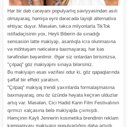
Hər bir dəb cərəyanı populyarlıq səviyyəsindən asılı
olmayaraq, həmişə eyni dərəcədə layiqli alternativə
ehtiyac duyur. Məsələn, təkcə milyonlarla TikTok
istifadəçisinin yox, Heyli Biberin də sınadığı
sensasion latte makiyajı, asanlıqla icra olunmasına
və möhtəşəm nəticələrə baxmayaraq, hər kəs
tərəfindən bəyənilmir. Əgər siz onlardan birisinizsə,
"çılpaq" göz makiyajını sınaya bilərsiniz.
Bu makiyajın əsas vəzifəsi odur ki, göz qapaqlarında
şəffaf bir effekt yaratsın.
"Çılpaq" makiyaj trendi yaxınlarda formalaşmasına
baxmayaraq, onu öz üzündə həyata keçirən ulduzlar
artıq var. Məsələn, Cici Hadid Kann Film Festivalının
qırmızı xalçasına belə makiyajda çıxmışdı.
Həmçinin Kayli Jennerin kosmetika brendinin reklam
kampaniyası makiyajın populyarlığını daha artırdı.