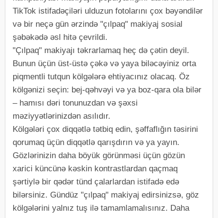
TikTok istifadəçiləri ulduzun fotolarını çox bəyəndilər
və bir neçə gün ərzində "çılpaq" makiyaj sosial
şəbəkədə əsl hitə çevrildi.
"Çılpaq" makiyajı təkrarlamaq heç də çətin deyil.
Bunun üçün üst-üstə çəkə və yaya biləcəyiniz orta
piqmentli tutqun kölgələrə ehtiyacınız olacaq. Öz
kölgənizi seçin: bej-qəhvəyi və ya boz-qara ola bilər
– hamısı dəri tonunuzdan və şəxsi
məziyyətlərinizdən asılıdır.
Kölgələri çox diqqətlə tətbiq edin, şəffaflığın təsirini
qorumaq üçün diqqətlə qarışdırın və ya yayın.
Gözlərinizin daha böyük görünməsi üçün gözün
xarici küncünə kəskin kontrastlardan qaçmaq
şərtiylə bir qədər tünd çalarlardan istifadə edə
bilərsiniz. Gündüz "çılpaq" makiyaj edirsinizsə, göz
kölgələrini yalnız tuş ilə tamamlamalısınız. Daha