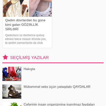
Qədim dövrlərdən bu günə
kimi gələn GÖZƏLLİK
SİRLƏRİ
Qadınların üz dərilərinə qulluq
etməsi təkcə müasir dövrdə yox,
ta qədim zamanlarda da olub.
Həmin vaxtlar da xanımlar
müxtəliv bitkilər və digər təbii
vasitələrlə dərilərinə qulluq
SEÇILMIŞ YAZILAR
ediblər. Belə ki, gül suyu ən çox
üstünlü
Hakışta
Mükəmməl seks üçün yataqdakı QAYDALAR
Cəfərinin insan orqanizminə inanılmaz faydaları