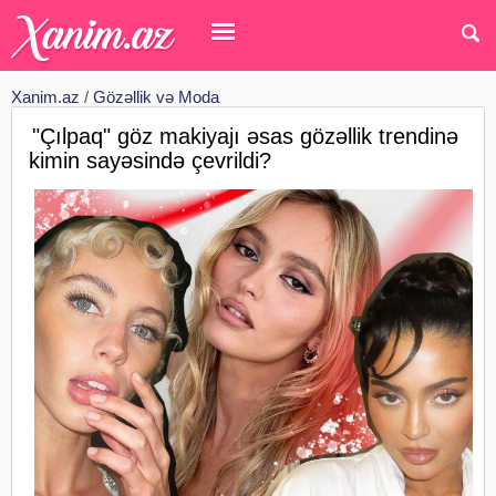
Xanim.az
/
Gözəllik və Moda
"Çılpaq" göz makiyajı əsas gözəllik trendinə
kimin sayəsində çevrildi?