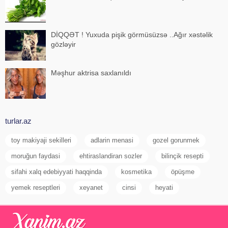
DİQQƏT ! Yuxuda pişik görmüsüzsə ..Ağır xəstəlik
gözləyir
Məşhur aktrisa saxlanıldı
turlar.az
toy makiyaji sekilleri
adlarin menasi
gozel gorunmek
moruğun faydasi
ehtiraslandiran sozler
bilinçik resepti
sifahi xalq edebiyyati haqqinda
kosmetika
öpüşme
yemek reseptleri
xeyanet
cinsi
heyati