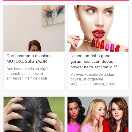
Dəri baxımının əsasları -
Üzünüzün daha gənc
MÜTƏXƏSSİS YAZIR
görünməsi üçün dodaq
boyası necə seçilməlidir?
Dəri bədənimizin ən böyük
orqanıdır və həm xarici
Makiyaj, xüsusilə də dodaq
amillərdən, həm də daxili
boyası, üz cizgilərini
vəziyyətdən təsirlənir. Ona
vurğulamaqla yanaşı, vizual
düzgün qulluq etmək, sağlamlığını
olaraq yaşı daha cavan göstərə
qorumaq və gözəlliyini artırmaq
bilər. Ekspertlərə görə, düzgün
üçün vacibdir. Dəri baxımının
seçilmiş çalarlar dodaqlara
əsasları yalnız kosmeti
təravət, dolğunluq və gənclik
effekti qatır. Yaş artdıqc