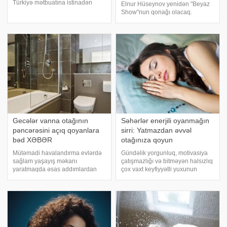
Türkiyə mətbuatına istinadən
Elnur Hüseynov yenidən "Beyaz
məlumatına görə, onun prezident
Show"nun qonağı olacaq.
Rəcəb Tayyip Ərdoğanın istəyi ilə
Türkiyənin ən reytinqli
ekranlara qayıtdığı deyilir.
proqramlarından biri kimi tanınan
İddialara görə, Hülyanın
"Beyaz Show"da Elnurla birgə
proqramdakı il
həmçinin Türkiyəni
Gecələr vanna otağının
Səhərlər enerjili oyanmağın
pəncərəsini açıq qoyanlara
sirri: Yatmazdan əvvəl
bəd XƏBƏR
otağınıza qoyun
Mütəmadi havalandırma evlərdə
Gündəlik yorgunluq, motivasiya
sağlam yaşayış məkanı
çatışmazlığı və bitməyən halsızlıq
yaratmaqda əsas addımlardan
çox vaxt keyfiyyətli yuxunun
biri hesab olunur. xəbər verir ki,
olmamasından qaynaqlanır.
mütəxəssislər hər ventilyasiya
xəbər verir ki, səhərlər enerjili
üsulunun düşünüldüyü qədər
oyanmağın yolu isə
faydalı olmadığını deyirlər.
düşündüyünüz qədər mürəkkəb
Xüsusilə vanna otaqlarınd
deyil. . Ev şəraitind