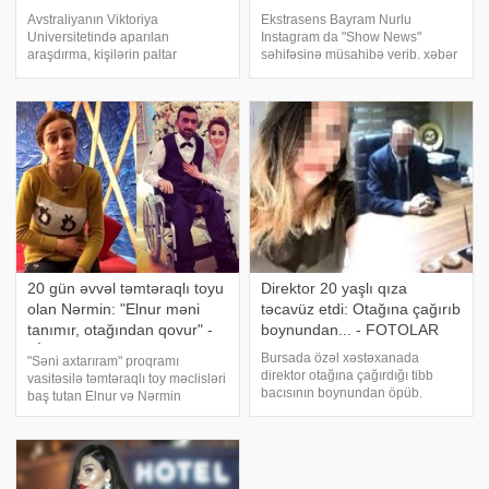
Avstraliyanın Viktoriya
Ekstrasens Bayram Nurlu
Universitetində aparılan
Instagram da "Show News"
araşdırma, kişilərin paltar
səhifəsinə müsahibə verib. xəbər
dəyişdiyi otaqda həmcinsləri
verir ki, Nurlu görüntülərdə
yaxudda qarşı cinsin yanında
dodağının həcmini
necə göründüklərini daha çox
böyütdürdüyünü dilə gətirib. O,
önəmsədiyini ortaya çıxarıb. -
bu barədə açıqlama da verib:
a istinadən xəbər verir ki
"Dişlərimi düzəltdirirdi
20 gün əvvəl təmtəraqlı toyu
Direktor 20 yaşlı qıza
olan Nərmin: "Elnur məni
təcavüz etdi: Otağına çağırıb
tanımır, otağından qovur" -
boynundan... - FOTOLAR
VİDEO
Bursada özəl xəstəxanada
"Səni axtarıram" proqramı
direktor otağına çağırdığı tibb
vasitəsilə təmtəraqlı toy məclisləri
bacısının boynundan öpüb.
baş tutan Elnur və Nərmin
Türkiyə mətbuatına istinadən
cütlüyünün qara günləri başlayıb.
xəbər verir ki, otaqdan çıxan tibb
xəbər verir ki, illər öncə yaşadığı
bacısı polisə şikayət edərək
bədbəxt hadisə nəticəsində əlsiz-
təcavüzə uğradığını bildirib.
ayaqsız qalan Elnuru
Məlum olub ki