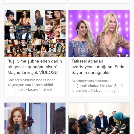
İdarəsinin təşəbbüsünə evdən
Ukraynada keçmiş polis işçisi
qoşularaq izləyicilərə xoş əhval-
Yevvqeni Petrovun başını kəsən
ruhiyyə bəxş edəcəklər. İdarədən
41 yaşlı Maksim Kostyukov və 20
-a bildirilib ki, sözlü-nəğməli
yaşlı oğlu Yaroslav haki
axşamda populya
"Kişiliyimə şübhə edən qadın
Tatlısəsi ağladan
bir gecəlik qonağım olsun" -
azərbaycanlı müğənni Seda
Məşhurların şok VİDEOSU
Sayanın qonağı oldu -
VİDEO
Sözləri bir-birinin boğazından
Azərbaycanın tanınmış
keçməyən şou-biznes əhlini
müğənnilərindən biri olan Zenfira
qalmaqalsız təsəvvür etmək
İbrahimova Türkiyənin məşhur
çətindir. Bir-biri ilə qırğına çıxan
restoranlarından birində İbrahim
sənətçilərin davası çox vaxt
Tatlısəs üçün oxuduğu mahnı ilə
məhkəməyə qədər gedib çıxır. -a
gündəmi zəbt edib. xəbər verir ki,
istinadən Azərbaycanın məşhur
İbrahim Tatlısesin mahnısını
sənətçilərini
oxuya