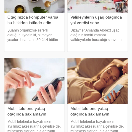
Otağınızda kompüter varsa,
Valideynlərin uşaq otağında
bu bitkidən istifadə edin
yol verdiyi səhv
Şüanın orqanizmə zərərli
Dizayner Amanda Albrext uşaq
olduğunu yəqin ki, bilməyən
otağının təmiri zamanı
yoxdur. İnsanların 80 faizi bütün
valideynlərin buraxdığı səhvdən
günü müxtəlif şüalarla təmasda
danışıb. Mütəxəssis uşağın yataq
olur. axşam.az-a istinadən xəbər
otağını bəzəyərkən onun
verir ki, orqanizmimizi şüalardan
maraqlarını nəzərə almamağı
təmizləmək bir çox xəstəliklərin
tövsiyə edib. xəbər verir ki,
qarşısın
dizayner bir çox valideynləri
Mobil telefonu yataq
Mobil telefonu yataq
otağında saxlamayın
otağında saxlamayın
Mobil telefonlar həyatımızın
Mobil telefonlar həyatımızın
ayrılmaz aksesuarına çevrilsə də,
ayrılmaz aksesuarına çevrilsə də,
mütəxəssislər onunla ehtiyatlı
mütəxəssislər onunla ehtiyatlı