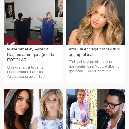
insanların həyatında yaratdığı
xalqa təbliğ edirlər. . AZXEBER.
dəyişikliklərdən və ilhamverici
COM xəbər verir ki, bun
talelərdə
Müşərrəf Akay Aybəniz
Afra 'Balenciaga'nın tək türk
Haşımovanın qonağı oldu -
qonağı olacaq
FOTOLAR
Türkiyəli sevilən aktrisa Afra
Saraçoğlu Paris Moda Həftəsinə
Əməkdar artist Aybəniz
qatılacaq. . xarici mətbuata
Haşımovanın dəvəti ilə
istinadən xəbər verir ki, o, gecədə
Azərbaycana gələn Türk
"Balenciaga"nın xüsusi qonağı
dünyasının məşhur siması
olaraq yer alacaq. Gözəl aktrisa
Müşərrəf Akay 25 aprel tarixində
"Balenciaga"
Bakıda konsert proqramı ilə çıxış
edib. xəbər verir ki, sənətçi
Mədəniyyət Nazirliyinin, Bak