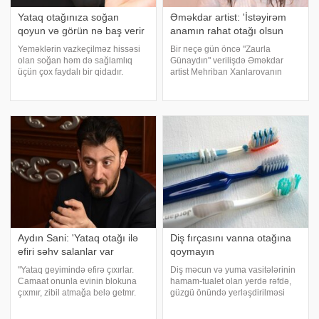
Yataq otağınıza soğan
Əməkdar artist: 'İstəyirəm
qoyun və görün nə baş verir
anamın rahat otağı olsun
Yeməklərin vazkeçilməz hissəsi
Bir neçə gün öncə "Zaurla
olan soğan həm də sağlamlıq
Günaydın" verilişdə Əməkdar
üçün çox faydalı bir qidadır.
artist Mehriban Xanlarovanın
unikal-a istinadən xəbər verir
evindən görüntülər təqdim
ki, bir çox xəstəliklərin təbii yolla
edilmişdi. xəbər verir ki,
sağalmasına kömək edən soğanı
proqramda qonaq olan
istehlak etmək əvəzinə yuxu
Xanlarovanın 90 yaşlı anasının
keyfiyyətinizi
da qaldığı evindən canl
Aydın Sani: 'Yataq otağı ilə
Diş fırçasını vanna otağına
efiri səhv salanlar var
qoymayın
"Yataq geyimində efirə çıxırlar.
Diş məcun və yuma vasitələrinin
Camaat onunla evinin blokuna
hamam-tualet olan yerdə rəfdə,
çıxmır, zibil atmağa belə getmr.
güzgü önündə yerləşdirilməsi
Bunu edəndə sən nə düşünürsən
gigiyenik problemdir və yanlışdır.
axı. xəbər verir ki,bu sözləri MTV
Vanna otağında olması rahat və