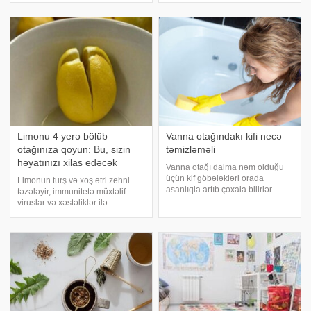
Azərbaycanda "Tarixin bir günü"
əlçatan olsa da, tualetdə nəcis
verilişində qona
zərrəcikləri ona çökə bilər. -
a istinadə
Limonu 4 yerə bölüb
Vanna otağındakı kifi necə
otağınıza qoyun: Bu, sizin
təmizləməli
həyatınızı xilas edəcək
Vanna otağı daima nəm olduğu
üçün kif göbələkləri orada
Limonun turş və xoş ətri zehni
asanlıqla artıb çoxala bilirlər.
təzələyir, immunitetə müxtəlif
Nəmişlik kif göbələklərinin
viruslar və xəstəliklər ilə
artması üçün əlverişli mühitdir.
mübarizə aparmağa kömək edir.
Vanna otağındakı kifi müxtəlif
Lakin bir çox insanlar bu bitkinin
kimyəvi dərman vasitələri ilə
faydalı xassələri haqqında
təmizləmə
xəbərsizdir. -a istinadən limonun
bilinməyə