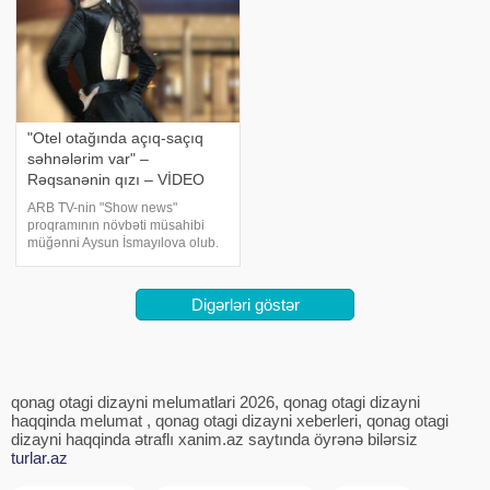
"Otel otağında açıq-saçıq
səhnələrim var" –
Rəqsanənin qızı – VİDEO
ARB TV-nin "Show news"
proqramının növbəti müsahibi
müğənni Aysun İsmayılova olub.
xəbər verir ki o, yeni mahnısı və
klipi ilə bağlı eksklüziv
açıqlamalar verib:. "Nə qədər ki,
Digərləri göstər
anam var heç kimin mənimlə iş
qonag otagi dizayni melumatlari 2026, qonag otagi dizayni
haqqinda melumat , qonag otagi dizayni xeberleri, qonag otagi
dizayni haqqinda ətraflı xanim.az saytında öyrənə bilərsiz
turlar.az