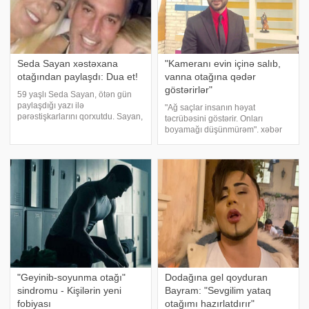
Seda Sayan xəstəxana
"Kameranı evin içinə salıb,
otağından paylaşdı: Dua et!
vanna otağına qədər
göstərirlər"
59 yaşlı Seda Sayan, ötən gün
paylaşdığı yazı ilə
"Ağ saçlar insanın həyat
pərəstişkarlarını qorxutdu. Sayan,
təcrübəsini göstərir. Onları
qayınanası Coşkun Yıldızın 10
boyamağı düşünmürəm". xəbər
Fevraldan bəri xəstəxanadadır.
verir ki, bu sözləri müğənni Elçin
Yol qəzasında ağır yaralanan
Cəfərov "ATV maqazin onlarla"
Yıldızın vəziyyəti ağırdır. Seda
proqramında deyib. Sənətçi
Sayanın böyü
ağaran saçlarından bəhs edib
"Geyinib-soyunma otağı"
Dodağına gel qoyduran
sindromu - Kişilərin yeni
Bayram: "Sevgilim yataq
fobiyası
otağımı hazırlatdırır"