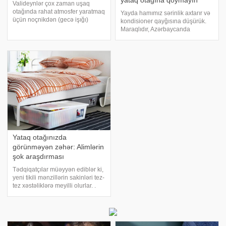
yataq otağına qoymayın
Valideynlər çox zaman uşaq
otağında rahat atmosfer yaratmaq
Yayda hamımız sərinlik axtarır və
üçün noçnikdən (gecə işığı)
kondisioner qayğısına düşürük.
istifadə edirlər. Lakin zəif gecə
Maraqlıdır, Azərbaycanda
işığı uşaqların görmə
kondisioner bazarında keyfiyyətli
qabiliyyətinə mənfi təsir göstərə
və keyfiyyətsiz modellər
bilər. bu əşyanı sizə təqdim edir:.
hansılardır? Ucuz malların
Noçniklə
yaratdığı potensial təhlükələr və
kondisioneri
Yataq otağınızda
görünməyən zəhər: Alimlərin
şok araşdırması
Tədqiqatçılar müəyyən ediblər ki,
yeni tikili mənzillərin sakinləri tez-
tez xəstəliklərə meyilli olurlar. .
xəbər verir ki, səbəb müasir tikinti
materiallarından ayrılan kimyəvi
maddələrdədir. Formaldehid,
benzol, toluo