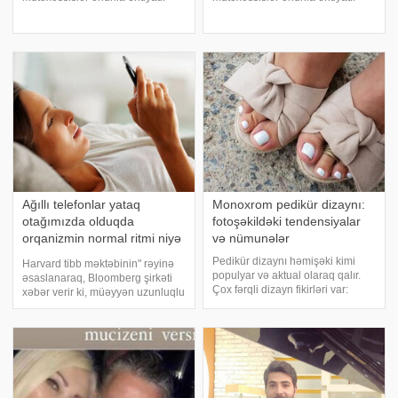
davranmağa çağırırlar. Aparılan
davranmağa çağırırlar. Aparılan
tədqiqatlar nəticəsində məlum
tədqiqatlar nəticəsində məlum
olub ki, mobil telefonlar insan
olub ki, mobil telefonlar insan
orqanizmini müəyyən dozada
orqanizmini müəyyən dozada
şüalandırı
şüalandırı
Ağıllı telefonlar yataq
Monoxrom pedikür dizaynı:
otağımızda olduqda
fotoşəkildəki tendensiyalar
orqanizmin normal ritmi niyə
və nümunələr
pozulur?
Pedikür dizaynı həmişəki kimi
Harvard tibb məktəbinin" rəyinə
populyar və aktual olaraq qalır.
əsaslanaraq, Bloomberg şirkəti
Çox fərqli dizayn fikirləri var:
xəbər verir ki, müəyyən uzunluqlu
möhtəşəm rənglər və örtük
işıq dalğaları, melotoninin
çalarları, böyük bir dırnaq bəzəyi
istehsalını zəiflədə bilir. Bu o
arsenalı, pedikür etmək və lak
deməkdir ki, yuxusuzluğun
tətbiq etmək üçün yeni və maraqlı
səbəbi, yatmağa getmədən öncə
istifad