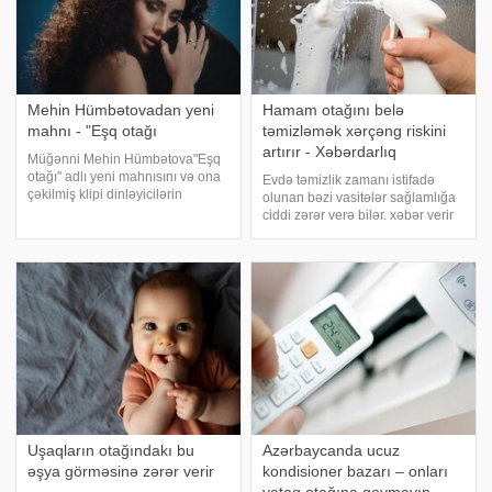
Mehin Hümbətovadan yeni
Hamam otağını belə
mahnı - "Eşq otağı
təmizləmək xərçəng riskini
artırır - Xəbərdarlıq
Müğənni Mehin Hümbətova"Eşq
otağı" adlı yeni mahnısını və ona
Evdə təmizlik zamanı istifadə
çəkilmiş klipi dinləyicilərin
olunan bəzi vasitələr sağlamlığa
ixtiyarına verib. xəbər verirki,
ciddi zərər verə bilər. xəbər verir
bəstənin musiqisi Əməkdar artist
ki, bəzi təmizlik vasitələrinin
Abbas Bağırova, sözləri isə
tərkibində olan formaldehid,
Zamiq Əliyevə (YAP10),
ftalatlar və uçucu üzvi birləşmələr
məxsusdur
kimi maddələr havada toplanara
Uşaqların otağındakı bu
Azərbaycanda ucuz
əşya görməsinə zərər verir
kondisioner bazarı – onları