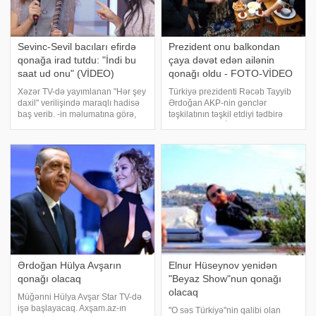
Sevinc-Sevil bacıları efirdə
Prezident onu balkondan
qonağa irad tutdu: "İndi bu
çaya dəvət edən ailənin
saat ud onu" (VİDEO)
qonağı oldu - FOTO-VİDEO
Xəzər TV-də yayımlanan "Hər şey
Türkiyə prezidenti Rəcəb Tayyib
daxil" verilişində maraqlı hadisə
Ərdoğan AKP-nin gənclər
baş verib. -in məlumatına görə,
təşkilatının təşkil etdiyi tədbirə
Sevinc-Sevil bacılarının aparıcısı
qatılmaq üçün İstanbulda
olduğu verilişə simli alətlər ifaçısı
Küçükçekmece şəhərinə gəlib.
Humay Qədimova qonaq olub.
Unikal.org Türkiyə mətbuatına
Tarzənin efir
istinadən xəbər verir ki, tədbirin
təşkil edildiy
Ərdoğan Hülya Avşarın
Elnur Hüseynov yenidən
qonağı olacaq
"Beyaz Show"nun qonağı
olacaq
Müğənni Hülya Avşar Star TV-də
işə başlayacaq. Axşam.az-ın
"O səs Türkiyə"nin qalibi olan