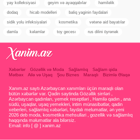
yay kolleksiyasi
geyim və ayaqqabılar
hamiləlik
dodaq
hicab modelleri
baliq yaginin faydalari
sidik yolu infeksiyalari
kosmetika
vətənə aid bayatılar
damla
kəlamlar
toy gecesı
rus dilini öyrənək
Xəbərlər
Gözəllik və Moda
Sağlamlıq
Sağlam qida
Mətbəx
Ailə və Uşaq
Şou Biznes
Maraqlı
Bizimlə Əlaqə
Xanım.az saytı Azərbaycan xanımları üçün maraqlı olan
bütün xəbərlər var. Qadin saytinda Gözəllik sirrləri ,
Azərbaycan qadınları, yemek reseptləri , Hamilə qadın , ana
südü, uşaqlar, uşaq yemekleri, intim münasibətlər, qadin
xeberleri, sağlamlıq xəbərləri, faydalı melumatlar, ən yeni
2026 deb moda, kosmetika mehsullari , gozellik və sağlamlıq
haqqında məlumatlar ala bilərsiz.
Email: info [ @ ] xanim.az