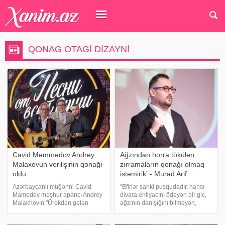
QONAG OTAGI DIZAYNI
Cavid Məmmədov Andrey
Ağzından horra tökülən
Malaxovun verilişinin qonağı
zırramaların qonağı olmaq
oldu
istəmirik' - Murad Arif
Azərbaycanlı müğənni Cavid
"Efirlər sanki pusqudadır, hansı
Mamedov məşhur aparıcı Andrey
divara ehtiyacını ödəyən bir gic,
Malakhovın "Ürəkdən gələn
ağzının danışığını bilməyən,
mahnılar" proqramının qonağı
tərbiyədən yanıq varsa, dərhal
olub. Verilişdə musiqinin
tapıb, musiqi-əyləncəli adıyla