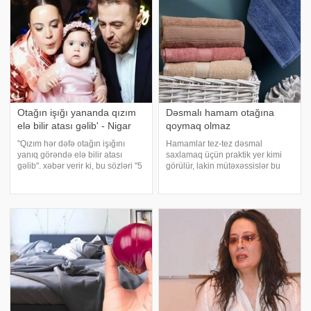
Otağın işığı yananda qızım
Dəsmalı hamam otağına
elə bilir atası gəlib' - Nigar
qoymaq olmaz
"Qızım hər dəfə otağın işığını
Hamamlar tez-tez dəsmal
yanıq görəndə elə bilir atası
saxlamaq üçün praktik yer kimi
gəlib". xəbər verir ki, bu sözləri "5
görülür, lakin mütəxəssislər bu
üz" verilişinin final buraxılışında
vərdişin əslində yanlış olduğunu
aktyor Azər Baxşəliyevin xanımı
vurğulayıblar. . xəbər verir ki,
Nigar Baxşəliyeva deyib. 2
gündəlik həyatda istifadə
yaşında
etdiyimiz bir çox əşyalar
temperatur və rütubəti