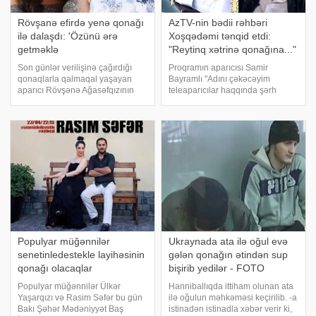
Rövşanə efirdə yenə qonağı
AzTV-nin bədii rəhbəri
ilə dalaşdı: 'Özünü ərə
Xoşqədəmi tənqid etdi:
getməklə
"Reytinq xətrinə qonağına..."
Son günlər verilişinə çağırdığı
Proqramın aparıcısı Samir
qonaqlarla qalmaqal yaşayan
Bayramlı "Adını çəkəcəyim
aparıcı Rövşənə Ağasəfqızının
teleaparıcılar haqqında şərh
sözü influenser Nagehan
bildirin" sualı ilə Ranara müraciət
Abdullayeva ilə çəp gəlib. olay-a
edib. Samir Xoşqədəm
istinadən xəbər verir ki,
Hidayətqızının adını çəkər-
Ağasəfqızı "Space səhər"
çəkməz Ranar bu sözləri dilinə
proqramınd
gətirib:. "Şər
Populyar müğənnilər
Ukraynada ata ilə oğul evə
senetinledestekle layihəsinin
gələn qonağın ətindən sup
qonağı olacaqlar
bişirib yedilər - FOTO
Populyar müğənnilər Ülkər
Hanniballıqda ittiham olunan ata
Yaşarqızı və Rasim Səfər bu gün
ilə oğulun məhkəməsi keçirilib. -a
Bakı Şəhər Mədəniyyət Baş
istinadən istinadla xəbər verir ki,