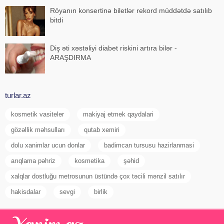
Röyanın konsertinə biletlər rekord müddətdə satılıb
bitdi
Diş əti xəstəliyi diabet riskini artıra bilər -
ARAŞDIRMA
turlar.az
kosmetik vasiteler
makiyaj etmek qaydalari
gözəllik məhsulları
qutab xemiri
dolu xanimlar ucun donlar
badimcan tursusu hazirlanmasi
arıqlama pəhriz
kosmetika
şəhid
xalqlar dostluğu metrosunun üstündə çox təcili mənzil satılır
hakisdalar
sevgi
birlik