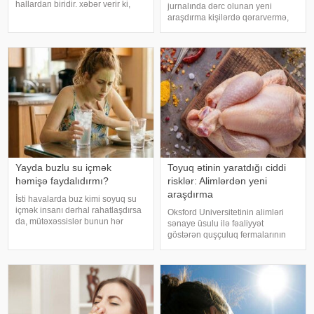
hallardan biridir. xəbər verir ki,
jurnalında dərc olunan yeni
mütəxəssislər bildirirlər ki, bu
araşdırma kişilərdə qərarvermə,
vəziyyət bəzən sadə səbəblərlə
impulsların idarə olunması və risk
əlaqəli olsa da, bəzi hallarda
qiymətləndirilməsinə cavabdeh
sağlamlıq problemlərinin əlamət
olan beyin nahiyələrinin orta
hesabla 32 yaşına qədər inkişa
Yayda buzlu su içmək
Toyuq ətinin yaratdığı ciddi
həmişə faydalıdırmı?
risklər: Alimlərdən yeni
araşdırma
İsti havalarda buz kimi soyuq su
içmək insanı dərhal rahatlaşdırsa
Oksford Universitetinin alimləri
da, mütəxəssislər bunun hər
sənaye üsulu ilə fəaliyyət
zaman ən yaxşı seçim olmadığını
göstərən quşçuluq fermalarının
bildirirlər. xəbər verir ki, çox soyuq
təhlükəli bakteriyaların yayılması
su susuzluq hissini tez azaldır və
baxımından ciddi risk daşıya
insanın kifayət qədə
biləcəyini bildiriblər. xəbər verir ki,
araşdırma zamanı son 45 i