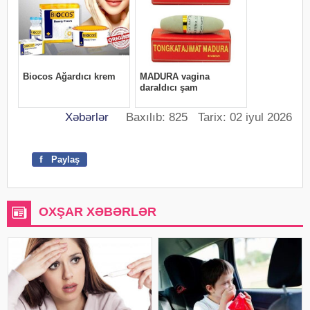
Xəbərlər
Baxılıb: 825 Tarix: 02 iyul 2026
f
Paylaş
OXŞAR XƏBƏRLƏR