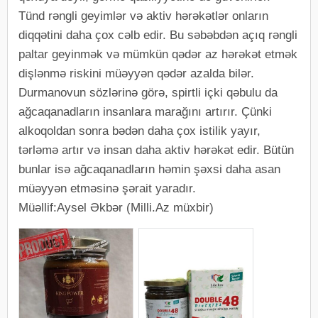
Tünd rəngli geyimlər və aktiv hərəkətlər onların
diqqətini daha çox cəlb edir. Bu səbəbdən açıq rəngli
paltar geyinmək və mümkün qədər az hərəkət etmək
dişlənmə riskini müəyyən qədər azalda bilər.
Durmanovun sözlərinə görə, spirtli içki qəbulu da
ağcaqanadların insanlara marağını artırır. Çünki
alkoqoldan sonra bədən daha çox istilik yayır,
tərləmə artır və insan daha aktiv hərəkət edir. Bütün
bunlar isə ağcaqanadların həmin şəxsi daha asan
müəyyən etməsinə şərait yaradır.
Müəllif:Aysel Əkbər (Milli.Az müxbir)