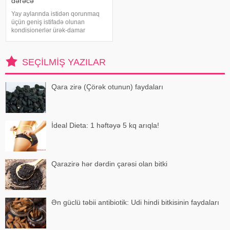
dərəcə
Yay aylarında istidən qorunmaq
üçün geniş istifadə olunan
kondisionerlər ürək-damar
xəstəlikləri olan şəxslər üçün ciddi
risk yarada bilər. xəbər verir ki,
kardioloqların bildirdiyinə görə,
SEÇILMIŞ YAZILAR
tərli halda qəfil çox soyuq otağ
Qara zirə (Çörək otunun) faydaları
İdeal Dieta: 1 həftəyə 5 kq arıqla!
Qarazirə hər dərdin çarəsi olan bitki
Ən güclü təbii antibiotik: Udi hindi bitkisinin faydaları