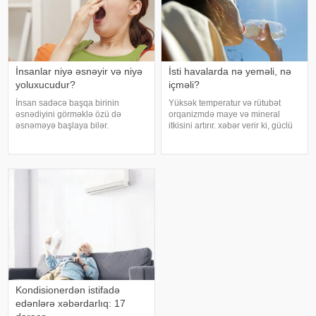
İnsanlar niyə əsnəyir və niyə
İsti havalarda nə yeməli, nə
yoluxucudur?
içməli?
İnsan sadəcə başqa birinin
Yüksək temperatur və rütubət
əsnədiyini görməklə özü də
orqanizmdə maye və mineral
əsnəməyə başlaya bilər.
itkisini artırır. xəbər verir ki, güclü
Maraqlıdır ki, bu qəribə təsir bəzi
tərləmə nəticəsində yaranan su
heyvanlarda da müşahidə olunur.
və mineral çatışmazlığı huşun
xarici mediaya istinadən xəbər
itirilməsinə, başgicəllənmə və
verir ki, əsnəmək insan
ürəkbulanma kimi hallara səbəb
orqanizminin ən adi
ol
Kondisionerdən istifadə
edənlərə xəbərdarlıq: 17