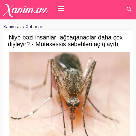
Xanim.az
/
Xəbərlər
Niyə bəzi insanları ağcaqanadlar daha çox
dişləyir? - Mütəxəssis səbəbləri açıqlayıb