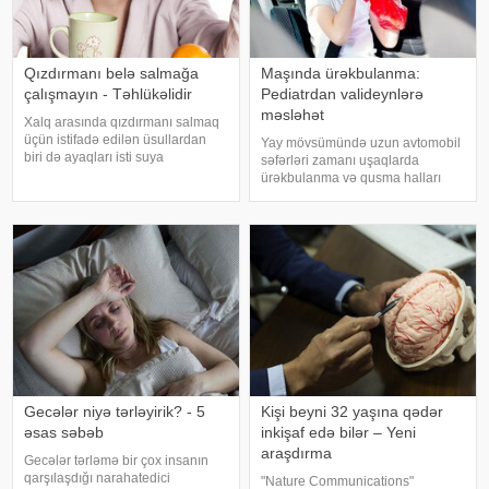
Qızdırmanı belə salmağa
Maşında ürəkbulanma:
çalışmayın - Təhlükəlidir
Pediatrdan valideynlərə
məsləhət
Xalq arasında qızdırmanı salmaq
üçün istifadə edilən üsullardan
Yay mövsümündə uzun avtomobil
biri də ayaqları isti suya
səfərləri zamanı uşaqlarda
qoymaqdır. Lakin bu metod hər
ürəkbulanma və qusma halları
zaman faydalı hesab edilmir və
tez-tez müşahidə olunur. xəbər
bəzi hallarda vəziyyəti daha da
verir ki, pediatr Jül Fujer bunun
ağırlaşdıra bilər. xəbər verir ki,
beynin gözlərdən və bədənin
yüksə
hərəkətindən gələn siqnallar
arasındakı uyğunsuzluqda
Gecələr niyə tərləyirik? - 5
Kişi beyni 32 yaşına qədər
əsas səbəb
inkişaf edə bilər – Yeni
araşdırma
Gecələr tərləmə bir çox insanın
qarşılaşdığı narahatedici
"Nature Communications"