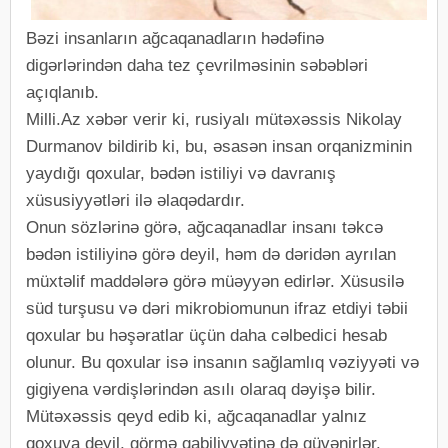
Bəzi insanların ağcaqanadların hədəfinə
digərlərindən daha tez çevrilməsinin səbəbləri
açıqlanıb.
Milli.Az xəbər verir ki, rusiyalı mütəxəssis Nikolay
Durmanov bildirib ki, bu, əsasən insan orqanizminin
yaydığı qoxular, bədən istiliyi və davranış
xüsusiyyətləri ilə əlaqədardır.
Onun sözlərinə görə, ağcaqanadlar insanı təkcə
bədən istiliyinə görə deyil, həm də dəridən ayrılan
müxtəlif maddələrə görə müəyyən edirlər. Xüsusilə
süd turşusu və dəri mikrobiomunun ifraz etdiyi təbii
qoxular bu həşəratlar üçün daha cəlbedici hesab
olunur. Bu qoxular isə insanın sağlamlıq vəziyyəti və
gigiyena vərdişlərindən asılı olaraq dəyişə bilir.
Mütəxəssis qeyd edib ki, ağcaqanadlar yalnız
qoxuya deyil, görmə qabiliyyətinə də güvənirlər.