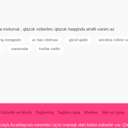
 melumat , qlazok xeberleri, qlazok haqqinda ətraflı xanim.az
aj instagram
uc baci dolmasi
gözəl qadin
ancelina colinin se
a
sanamalar
kurtlar vadisi
Gözəllik və Moda
Sağlamlıq
Sağlam qida
Mətbəx
Ailə və Uşaq
aytı Azərbaycan xanımları üçün maraqlı olan bütün xəbərlər var. Qadin