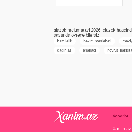
doğrayırıq.Daha sonra bibərlərin
içində olan ağ hissələrini təmizləyək.
Tavaya dur
qlazok melumatlari 2026, qlazok haqqinda
saytında öyrənə bilərsiz
hamiləlik
həkim məsləhəti
makiy
qadin.az
anabaci
novruz hakist
Xəbərlər
Xanım.az s