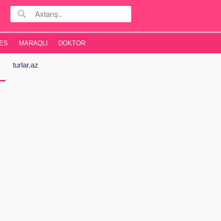
ES
MARAQLI
DOKTOR
turlar.az