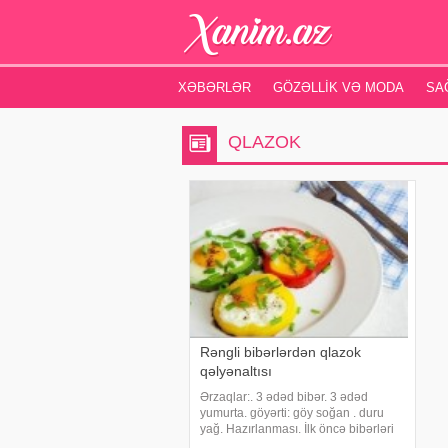
XƏBƏRLƏR
GÖZƏLLIK VƏ MODA
SA
QLAZOK
Rəngli bibərlərdən qlazok
qəlyənaltısı
Ərzaqlar:. 3 ədəd bibər. 3 ədəd
yumurta. göyərti: göy soğan . duru
yağ. Hazırlanması. İlk öncə bibərləri
dairəvi formada 0.5 sm qalınlığında