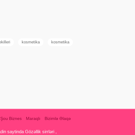
killeri
kosmetika
kosmetika
Şou Biznes
Maraqlı
Bizimlə Əlaqə
 saytinda Gözəllik sirrləri ,