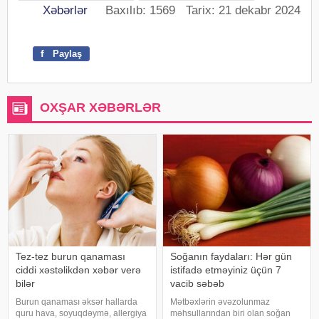
Xəbərlər
Baxılıb: 1569 Tarix: 21 dekabr 2024
f
Paylaş
OXŞAR XƏBƏRLƏR
Tez-tez burun qanaması
Soğanın faydaları: Hər gün
ciddi xəstəlikdən xəbər verə
istifadə etməyiniz üçün 7
bilər
vacib səbəb
Burun qanaması əksər hallarda
Mətbəxlərin əvəzolunmaz
quru hava, soyuqdəymə, allergiya
məhsullarından biri olan soğan