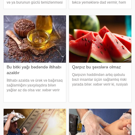
və ya burunun güclü təmizlənməsi
təkcə yeməklərə dad vermir, həm
nəticəsində yaranır və təhlükəli
də sağlamlıq üçün çoxsaylı
olmur. xəbər verir ki, lakin qanama
faydaları ilə seçilir. xəbər verir ki,
tez-tez təkrarlanır, çox olursa və
tərkibindəki vitaminlər, minerallar
ya çətin dayanırsa, mütlə
və antioksidantlar sayəsində soğa
Bu bitki yağı bədəndə iltihabı
Qarpız bu şəxslərə olmaz
azaldır
Qarpızın həddindən artıq qəbulu
bəzi insanlar üçün sağlamlıq riski
İltihabı azalda və ürək və bağırsaq
yarada bilər. xəbər verir ki, rusiyalı
sağlamlığını yaxşılaşdıra bilən
diyetoloq Olqa Yamilovanın
yağlar az da olsa var. xəbər verir
sözlərinə görə, xüsusilə böyrək və
ki, kətan yağı ənənəvi olaraq
şəkərli diabet xəstələri bu
işlədici və yara sağalması üçün
meyvəni ehtiyatla istehla
istifadə edilən üyüdülmüş və
preslənmiş kətan toxumlarında