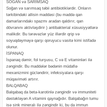
SOĞAN və SARIMSAQ
Soğan və sarımsaq təbii antibiotiklərdir. Onların
tərkibindəki allisin maddəsi (bu maddə qan
damarlarındakı spazmı aradan qaldırır, qan
dövranını aktivləşdirir ) antibakterial xüsusiyyətlərə
malikdir. Bu tərəvəzlər yüz illərdir qrip və
soyuqdəyməyə qarşı qoruyucu vasitə kimi istifadə
olunur.
İSPANAQ
İspanaq dəmir, fol turşusu, C və E vitaminləri ilə
zəngindir. Bu maddələr bədənin müdafiə
mexanizmini gücləndirir, infeksiyalara qarşı
müqaviməti artırır.
BALQABAQ
Balqabaq da beta-karotinlə zəngindir və immuniteti
dəstəkləyən A vitamini qaynağıdır. Balqabağın tumu
isə sink mineralı ilə zəngindir ki, bu da immun