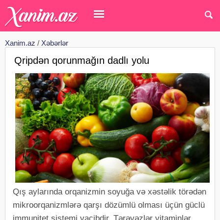
Xanim.az
/
Xəbərlər
Qripdən qorunmağın dadlı yolu
Qış aylarında orqanizmin soyuğa və xəstəlik törədən
mikroorqanizmlərə qarşı dözümlü olması üçün güclü
immunitet sistemi vacibdir. Tərəvəzlər vitaminlər,