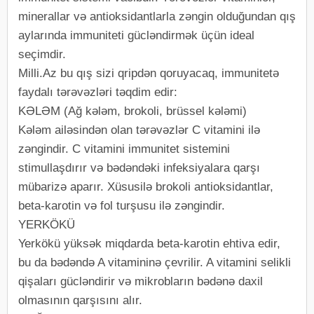
minerallar və antioksidantlarla zəngin olduğundan qış
aylarında immuniteti gücləndirmək üçün ideal
seçimdir.
Milli.Az bu qış sizi qripdən qoruyacaq, immunitetə
faydalı tərəvəzləri təqdim edir:
KƏLƏM (Ağ kələm, brokoli, brüssel kələmi)
Kələm ailəsindən olan tərəvəzlər C vitamini ilə
zəngindir. C vitamini immunitet sistemini
stimullaşdırır və bədəndəki infeksiyalara qarşı
mübarizə aparır. Xüsusilə brokoli antioksidantlar,
beta-karotin və fol turşusu ilə zəngindir.
YERKÖKÜ
Yerkökü yüksək miqdarda beta-karotin ehtiva edir,
bu da bədəndə A vitamininə çevrilir. A vitamini selikli
qişaları gücləndirir və mikrobların bədənə daxil
olmasının qarşısını alır.