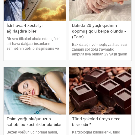
İsti hava 4 xəstəliyi
Bakıda 29 yaşlı qadının
ağırlaşdıra bilər
qopmuş qolu bərpa olundu -
(Foto)
Bir sıra ölkələri əhatə edən güclü
isti hava dalğası insanların
Bakıda ağır yol-nəqliyyat hadisəsi
səhhətinin qəfil pisləşməsinə və
zamanı sol qolu travmatik
bəzi xəstəliklərin ağırlaşmasına
amputasiya olunan 29 yaşlı qadın
səbəb ola bilər. Yüksək
uğurla əməliyyat edilib. xəbər
temperatur yalnız susuzlaşma və
verir ki, hadisədən sonra
günvurma riski yaratmır. xarici
zərərçəkən Səhiyyə Nazirliyi
mediay
Akademik M.A.Topçubaşov adına
Elmi Cərrahiyy
Daim yorğunluğunuzun
Tünd şokolad ürəyə necə
səbəbi bu xəstəliklər ola bilər
təsir edir?
Bəzən yorğunluq normal haldır,
Kardioloqlar bildirirlər ki, tünd