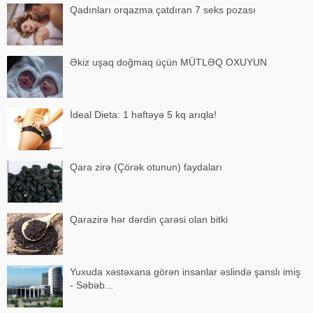
Qadınları orqazma çatdıran 7 seks pozası
Əkiz uşaq doğmaq üçün MÜTLƏQ OXUYUN
İdeal Dieta: 1 həftəyə 5 kq arıqla!
Qara zirə (Çörək otunun) faydaları
Qarazirə hər dərdin çarəsi olan bitki
Yuxuda xəstəxana görən insanlar əslində şanslı imiş
- Səbəb...