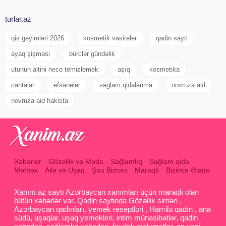
turlar.az
qis geyimləri 2026
kosmetik vasiteler
qadin sayti
ayaq şişməsi
bürclər gündəlik
utunun altini nece temizlemek
aşıq
kosmetika
cantalar
efsaneler
saglam qidalanma
novruza aid
novruza aid hakista
Xəbərlər
Gözəllik və Moda
Sağlamlıq
Sağlam qida
Mətbəx
Ailə və Uşaq
Şou Biznes
Maraqlı
Bizimlə Əlaqə
Xanım.az saytı Azərbaycan xanımları üçün maraqlı olan
bütün xəbərlər var. Qadin saytinda Gözəllik sirrləri ,
Azərbaycan qadınları, yemek reseptləri , Hamilə qadın , ana
südü, uşaqlar, uşaq yemekleri, intim münasibətlər, qadin