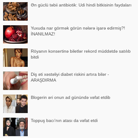
Ən güclü təbii antibiotik: Udi hindi bitkisinin faydaları
Yuxuda nar görmək görün nələrə işarə edirmiş?!
İNANILMAZ!
Röyanın konsertinə biletlər rekord müddətdə satılıb
bitdi
Diş əti xəstəliyi diabet riskini artıra bilər -
ARAŞDIRMA
Blogerin əri onun ad günündə vəfat etdib
Toppuş bacı'nın atası da vəfat etdi