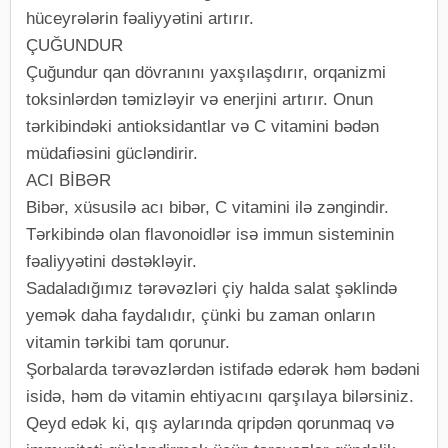
hüceyrələrin fəaliyyətini artırır.
ÇUĞUNDUR
Çuğundur qan dövranını yaxşılaşdırır, orqanizmi
toksinlərdən təmizləyir və enerjini artırır. Onun
tərkibindəki antioksidantlar və C vitamini bədən
müdafiəsini gücləndirir.
ACI BİBƏR
Bibər, xüsusilə acı bibər, C vitamini ilə zəngindir.
Tərkibində olan flavonoidlər isə immun sisteminin
fəaliyyətini dəstəkləyir.
Sadaladığımız tərəvəzləri çiy halda salat şəklində
yemək daha faydalıdır, çünki bu zaman onların
vitamin tərkibi tam qorunur.
Şorbalarda tərəvəzlərdən istifadə edərək həm bədəni
isidə, həm də vitamin ehtiyacını qarşılaya bilərsiniz.
Qeyd edək ki, qış aylarında qripdən qorunmaq və