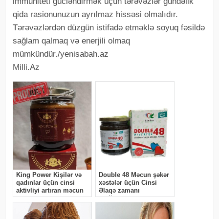
immuniteti gücləndirmək üçün tərəvəzlər gündəlik
qida rasionunuzun ayrılmaz hissəsi olmalıdır.
Tərəvəzlərdən düzgün istifadə etməklə soyuq fəsildə
sağlam qalmaq və enerjili olmaq
mümkündür./yenisabah.az
Milli.Az