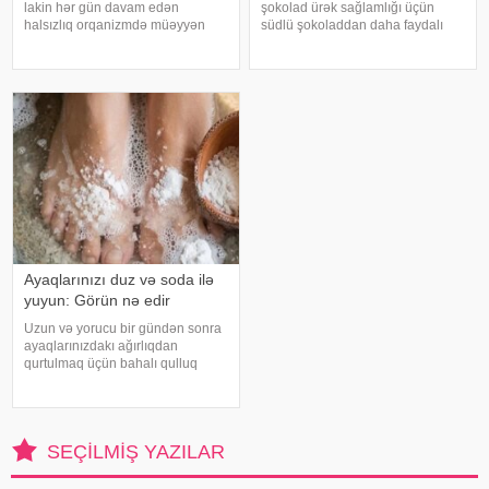
lakin hər gün davam edən
şokolad ürək sağlamlığı üçün
halsızlıq orqanizmdə müəyyən
südlü şokoladdan daha faydalı
problemlərin əlaməti ola bilər.
hesab olunur. Bunun əsas səbəbi
xəbər verir ki, davamlı
kakaonun tərkibində olan
yorğunluğun səbəbləri arasında
flavanollar, güclü antioksidant
qan azlığı, qalxanabənzər vəz
maddələrdir. -a istinadən bildirir ki
xəstəlikləri, şəkərl
Ayaqlarınızı duz və soda ilə
yuyun: Görün nə edir
Uzun və yorucu bir gündən sonra
ayaqlarınızdakı ağırlıqdan
qurtulmaq üçün bahalı qulluq
məhsullarına ehtiyacınız yoxdur.
Duz və soda ilə ayaqlarınızı həm
rahatlaya, həm də təravətləndirə
bilərsiniz. xəbər verir ki, çox vax
SEÇILMIŞ YAZILAR