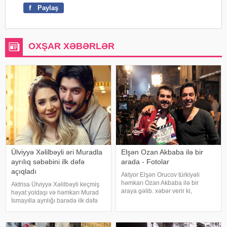
f
Paylaş
OXŞAR XƏBƏRLƏR
Ülviyyə Xəlilbəyli əri Muradla
Elşən Ozan Akbaba ilə bir
ayrılıq səbəbini ilk dəfə
arada - Fotolar
açıqladı
Aktyor Elşən Orucov türkiyəli
həmkarı Ozan Akbaba ilə bir
Aktrisa Ülviyyə Xəlilbəyli keçmiş
araya gəlib. xəbər verir ki,
həyat yoldaşı və həmkarı Murad
sənətçilər "Çırak 2" serialının
İsmayılla ayrılığı barədə ilk dəfə
çəkiliş meydançasında
ətraflı açıqlama verib. Aktrisa bu
görüşüblər. Ekran işində rol alan
barədə Nail Naiboğlunun
Elşən layihənin birinci hissəsində
"YouTube" kanalında yayımlanan