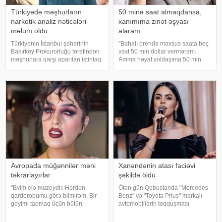
Türkiyədə məşhurların
50 minə saat almaqdansa,
narkotik analiz nəticələri
xanımıma zinət əşyası
məlum oldu
alaram
Türkiyənin İstanbul şəhərinin
"Bahalı brendə məxsus saata heç
Bakırköy Prokurorluğu tərəfindən
vaxt 50 min dollar vermərəm.
məşhurlara qarşı aparılan istintaq
Amma həyat yoldaşıma 50 min
çərçivəsində saxlanılan və həbs
dollara zinət əşyası almaq mənim
edilən bəzi şəxslərdən
üçün asandır". Axşam.az-a
götürülmüş bioloji nümunələr
istinadən xəbər verir ki, bu sözləri
üzərində aparılan toksikoloji
Xalq artisti Emin Ağalaro
analizləri
Avropada müğənnilər məni
Xanəndənin atası faciəvi
təkrarlayırlar
şəkildə öldü
"Evim elə muzeydir. Hərdən
Ötən gün Qobustanda "Mercedes-
qarderobumu görə bilmirəm. Bir
Benz" və "Toyota Prius" markalı
geyimi tapmaq üçün bütün
avtomobillərin toqquşması
qutuları, qarderobu boşaltmalı
nəticəsində bir nəfər ölüb.
oluram. Evim aksessuarlarla da
Qəzada həyatını itirən