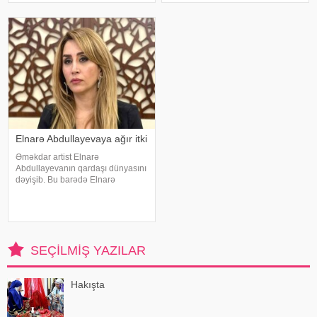
doludur". axşam.az-a istinadən
"Mercedes"in sürücüsü 61 yaşlı
bildirir ki, bu sözləri Əməkdar artis
Zakir Ağayev xanənd
Elnarə Abdullayevaya ağır itki
Əməkdar artist Elnarə
Abdullayevanın qardaşı dünyasını
dəyişib. Bu barədə Elnarə
Abdullayeva sosial şəbəkə
hesabında yazıb. O, kədərini bu
sözlərlə ifadə edib:. "Bəzən insan
elə bir itki yaşayır ki, onu heç bir
söz ifad
SEÇILMIŞ YAZILAR
Hakışta