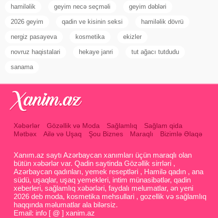
hamiləlik
geyim necə seçməli
geyim dəbləri
2026 geyim
qadin ve kisinin seksi
hamiləlik dövrü
nergiz pasayeva
kosmetika
ekizler
novruz haqistalari
hekaye janri
tut ağacı tutdudu
sanama
Xəbərlər
Gözəllik və Moda
Sağlamlıq
Sağlam qida
Mətbəx
Ailə və Uşaq
Şou Biznes
Maraqlı
Bizimlə Əlaqə
Xanım.az saytı Azərbaycan xanımları üçün maraqlı olan
bütün xəbərlər var. Qadin saytinda Gözəllik sirrləri ,
Azərbaycan qadınları, yemek reseptləri , Hamilə qadın , ana
südü, uşaqlar, uşaq yemekleri, intim münasibətlər, qadin
xeberleri, sağlamlıq xəbərləri, faydalı melumatlar, ən yeni
2026 deb moda, kosmetika mehsullari , gozellik və sağlamlıq
haqqında məlumatlar ala bilərsiz.
Email: info [ @ ] xanim.az