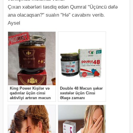
Çıxan xəbərləri təsdiq edən Qumral "Üçüncü dəfə
ana olacaqsan?" sualın "Hə" cavabını verib.
Aysel