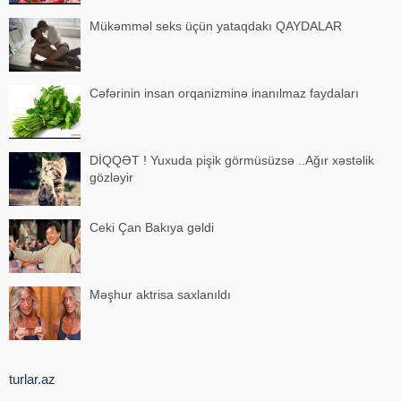
Mükəmməl seks üçün yataqdakı QAYDALAR
Cəfərinin insan orqanizminə inanılmaz faydaları
DİQQƏT ! Yuxuda pişik görmüsüzsə ..Ağır xəstəlik
gözləyir
Ceki Çan Bakıya gəldi
Məşhur aktrisa saxlanıldı
turlar.az