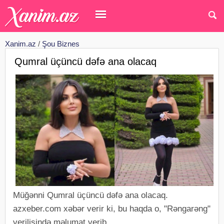
Xanim.az
/
Şou Biznes
Qumral üçüncü dəfə ana olacaq
Müğənni Qumral üçüncü dəfə ana olacaq.
azxeber.com xəbər verir ki, bu haqda o, "Rəngarəng"
verilişində məlumat verib.