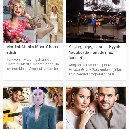
d
müsahibəsində danışıb
Mardinli Merilin Monro' həbs
Anşlaq, alqış, sənət – Eyyub
edildi
Yaqubovdan unudulmaz
konsert
Türkiyənin Mardin şəhərində
"Mardinli Merilin Monro" ləqəbi ilə
Xalq artisti Eyyub Yaqubov
tanınan Melek Akarmut saxlanılıb.
Heydər Əliyev Sarayında keçirilən
50 yaşlı Melek Akarmutun sosial
solo konsert proqramı öncəsi
media hesabında 15 iyul 2016-cı
media nümayəndələrinin
il çevriliş cəhdi ilə bağlı cinayət
suallarını cavablandırıb,
tərkibli olduğ
yaradıcılığı və konsertlə bağlı
fikirlərini bölüşüb. xəbər verir ki,
sənətkarın sözlərin