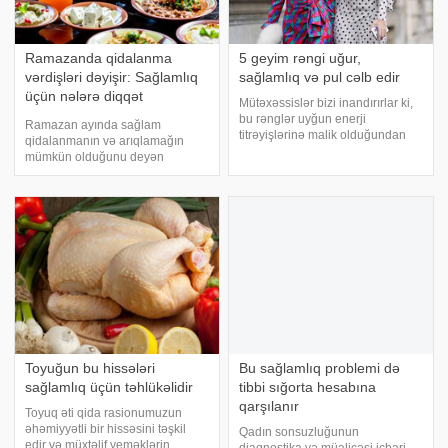
Ramazanda qidalanma
5 geyim rəngi uğur,
vərdişləri dəyişir: Sağlamlıq
sağlamlıq və pul cəlb edir
üçün nələrə diqqət
Mütəxəssislər bizi inandırırlar ki,
etməliyik?
bu rənglər uyğun enerji
Ramazan ayında sağlam
titrəyişlərinə malik olduğundan
qidalanmanın və arıqlamağın
həyatımıza harmoniya və rifah
mümkün olduğunu deyən
cəlb etməyə qadirdir. Milli.Azuğur,
Mütəxəssis diyetoloq Elif Melek
sağlamlıq və pul cəlb edən 5
Avcı Dursun orucluq dövründə
geyim rəngini sizlərə təqdim edir:
düzgün qidalanma vərdişləri, iftar
və sahurda diqqət edilməli olan
şeylər, fiziki fəaliyyəti
Toyuğun bu hissələri
Bu sağlamlıq problemi də
sağlamlıq üçün təhlükəlidir
tibbi sığorta hesabına
qarşılanır
Toyuq əti qida rasionumuzun
əhəmiyyətli bir hissəsini təşkil
Qadın sonsuzluğunun
edir və müxtəlif yeməklərin