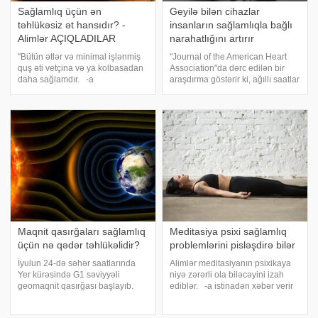
Sağlamlıq üçün ən
Geyilə bilən cihazlar
təhlükəsiz ət hansıdır? -
insanların sağlamlıqla bağlı
Alimlər AÇIQLADILAR
narahatlığını artırır
"Bütün ətlər və minimal işlənmiş
"Journal of the American Heart
quş əti vetçina və ya kolbasadan
Association"da dərc edilən bir
daha sağlamdır. -a
araşdırma göstərir ki, ağıllı saatlar
istinadən xəbər verir ki, bu
və digər geyilə bilən cihazlar
barədə "The Conversation"a
insanların sağlamlıqla bağlı
Deakin Universitetinin ( Avstraliya
narahatlıqlarını artıra bilər. Bu,
) Fiziki Fəaliyyət və Qidalanm
xüsusilə Atria
Maqnit qasırğaları sağlamlıq
Meditasiya psixi sağlamlıq
üçün nə qədər təhlükəlidir?
problemlərini pisləşdirə bilər
İyulun 24-də səhər saatlarında
Alimlər meditasiyanın psixikaya
Yer kürəsində G1 səviyyəli
niyə zərərli ola biləcəyini izah
geomaqnit qasırğası başlayıb.
ediblər. -a istinadən xəbər verir
Qasırğanın bir neçə gün davam
ki, meditasiyanın narahatlıq və
edəcəyi gözlənilir. -a
depressiyanı pisləşdirə biləcəyi