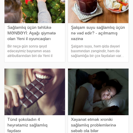
Sağlamlıq üçün təhlükə
Şalqam suyu sağlamlıq üçün
MƏNBƏYİ: Aşağı qiymətə
nə vəd edir? - açılmamış
olan Yeni il oyuncaqları
xəzinə
Bir neçə gün sonra qeyd
Şalgam suyu, həm qida dəyəri
edəcəyimiz bayramın əsas
baxımından zəngindir, həm də
atributlarından biri də Yeni il
sağlamlığa bir çox faydaları var. .
oyuncaqlarıdır. Hazırda tələbatın
ferment qida olan şalqam
artdığı bir zamanda bazarlarda,
suyunun insan sağlamlığı üçün
yarmarkalarda müxtəlif ölçüdə,
əvəzsiz faydalarını təqdim edir:.
formada istənilən oyuncağı əldə
Həzm Sistemini Dəstəkləyir:
etmək mümkündür
Şalgam suy
Tünd şokoladın 4
Xəyanət etmək xroniki
heyrətamiz sağlamlıq
sağlamlıq problemlərinə
faydası
səbəb ola bilər