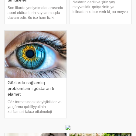
təhlükələri
Nektarin dadlı və şirin yay
meyvəsidir. qafqazinfo-ya
Son illərdə yeniyetmələr arasında
istinadən xəbər verir ki, bu meyvə
abort etdirənlərin sayı artmaqda
A, C və E vitaminləri,
davam edir. Bu isə həm fiziki,
antosiyaninlər də daxil olmaqla
həm də psixoloji sağlamlığa ciddi
müxtəlif antioksidantlar ehtiva
təhlükələr yaradır. Bəs abortun
edir. Bu antioksidanlar
hansı təhlükələri var?. xəbər verir
hüceyrələri sərbəst radikallardan
ki, tibbi ekspertləri
Gözlərdə sağlamlıq
problemlərini göstərən 5
əlamət
Göz formasındakı dəyişikliklər və
ya görmə qabiliyyətinin
zəifləməsi təkcə oftalmoloji
problem deyil, həm də daxili
orqanların fəaliyyətində pozuntu
əlaməti ola bilər. Bu dəyişikliklər
bəzən sağlamlığı və hətta həyatı