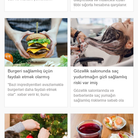
diaqnostika və müalicəsi icbari
hazırlanmasında geniş istifadə
tibbi sığorta hesabına qarşılanır.
olunur. xəbər verir ki, toyuğun
İcbari Tibbi Sığorta üzrə Dövlət
bəzi hissələrinin istehlakı
Agentliyindən "Xəzər Xəbər"ə
sağlamlıq üçün riskli ola bilər.
verilən məlumata görə,
Toyu
adıçəkilən müraciət üzrə
xanımların müayinəs
Burgeri sağlamlıq üçün
Gözəllik salonunda saç
faydalı etmək olarmış
yudurtmağın gizli sağlamlıq
riski var imiş
"Bəzi inqrediyentləri əvəzləməklə
burgerləri daha faydalı etmək
Gözəllik salonlarında və
olar". xəbər verir ki, bunu
bərbərlərdə saç yumağın
diyetoloq, nutrisioloq Sofiya
sağlamlıq risklərinə səbəb ola
Kovanova deyib. O izah edib ki,
biləcəyi açıqlanıb. e- -a istinadən
ənənəvi fastfudda karbohidratlar
xəbər verir ki, Westminster
və yağlar termiki emal yol
Universitetindən nevroloq Maria
Aşioti, "gözəllik salonu insult
sindromu"