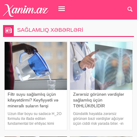
SAĞLAMLIQ XƏBƏRLƏRI
Filtr suyu sağlamlıq üçün
Zərərsiz görünən vərdişlər
kifayətdirmi? Keyfiyyətli və
sağlamlıq üçün
minerallı suların fərqi
TƏHLÜKƏLİDİR
Uzun illər boyu su sadəcə H_2O
Gündəlik həyatda zərərsiz
formulu ilə ifadə edilən
görünən bəzi vərdişlər ağciyər
fundamental bir ehtiyac kimi
üçün ciddi risk yarada bilər. -ın
görülürdü. Lakin son dövrlərdə
məlumatına görə, siqaret tüstüsü
qastronomiya dünyasında fərqli
ilə yanaşı, evdə paltar qurutmaq,