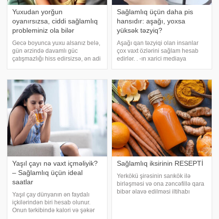
Yuxudan yorğun
Sağlamlıq üçün daha pis
oyanırsızsa, ciddi sağlamlıq
hansıdır: aşağı, yoxsa
probleminiz ola bilər
yüksək təzyiq?
Gecə boyunca yuxu alsanız belə,
Aşağı qan təzyiqi olan insanlar
gün ərzində davamlı güc
çox vaxt özlərini sağlam hesab
çatışmazlığı hiss edirsizsə, ən adi
edirlər. . -ın xarici mediaya
işlər belə dözülməz yükə
istinadla xəbərinə görə, əslində,
çevrilirsə, bu, tənbəllik deyil,
həm çox aşağı, həm də çox
yorğunluğun artması deməkdir.
yüksək təzyiq ağırlaşma riskini
xəbər verir ki, yorğunluğun
daşıyır və ciddi sağlamlıq
müxtəlif səbəblər
problemlərin
Yaşıl çayı nə vaxt içməliyik?
Sağlamlıq iksirinin RESEPTİ
– Sağlamlıq üçün ideal
Yerkökü şirəsinin sarıkök ilə
saatlar
birləşməsi və ona zəncəfillə qara
bibər əlavə edilməsi iltihabı
Yaşıl çay dünyanın ən faydalı
azaltmağa və immun sistemini
içkilərindən biri hesab olunur.
dəstəkləməyə kömək edir. -a
Onun tərkibində kalori və şəkər
istinadən xəbər verir ki, bunu
yoxdur, əvəzində isə sağlamlıq