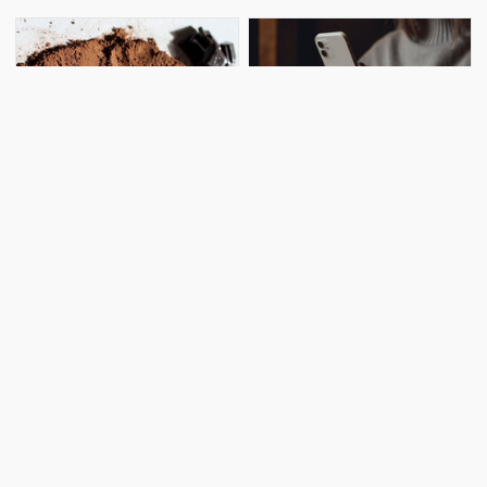
istinadən xəbər verir ki, İZMIRAN
və bəzi psixi pozğunluqlara
Kosmik Hava Proqnozları
səbəb ola biləcəyi açıqlanıb
Mərkəzinin mütəxəssis
"Kakao yağı sağlamlıq üçün
Sağlamlıq üçün təhlükəlidir:
əvəzsizdir, çünki..." –
Telefondan belə istifadə
Professor izah etdi
etməyin
Kakao yağı insan sağlamlığı üçün
İlk baxışdan mobil cihazdan
vacib olan çoxlu sayda faydalı
istifadə etməkdə çətin bir şey
maddələr ehtiva edir. -a
yoxdur. Əslində bir çox insan
istinadən xəbər verir ki, bu
ciddi səhvlərə yol verir. Nəticədə
barədə " "ya müsahibəsində
görmə pisləşir və digər sağlamlıq
professor Larisa Riseva danışıb.
problemləri yaranır. Oftalmoloqa
O bildirib ki, kakao yağının unika
müraciət etməmək üçün hansı
vərdişlərdə