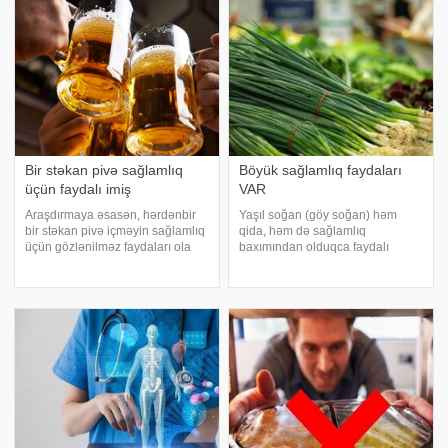
bir cərəyan - "keyfiyyətli və
kondisionerlərin təmizlənməməsi
premium su" yanaşması ön plana
və güclü kimyəvi təmizləyicilərdə
çıxır
Bir stəkan pivə sağlamlıq
Böyük sağlamlıq faydaları
üçün faydalı imiş
VAR
Araşdırmaya əsasən, hərdənbir
Yaşıl soğan (göy soğan) həm
bir stəkan pivə içməyin sağlamlıq
qida, həm də sağlamlıq
üçün gözlənilməz faydaları ola
baxımından olduqca faydalı
bilər. . xəbər verir ki, bir stəkan
tərəvəzlərdən biridir. Hər mövsüm
pivə gündəlik B6 vitamini
tapa biləcəyiniz bu tərəvəzi qida
ehtiyacının təxminən %15-ni
rasiyonunuza mütləq əlavə
qarşılaya bilir. Eyni effekt
etməlisiniz. . xəbər verir ki,
alkoqolsu
mütəxəssislər soğanı