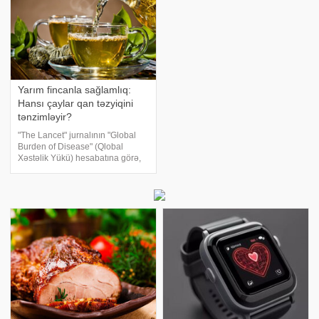
Yarım fincanla sağlamlıq:
Hansı çaylar qan təzyiqini
tənzimləyir?
"The Lancet" jurnalının "Global
Burden of Disease" (Qlobal
Xəstəlik Yükü) hesabatına görə,
hipertoniya dünya üzrə ölüm
hallarının 20%-ni təşkil edir.
Araşdırmalar göstərir ki, müəyyən
içkilər bu xəstəlikl