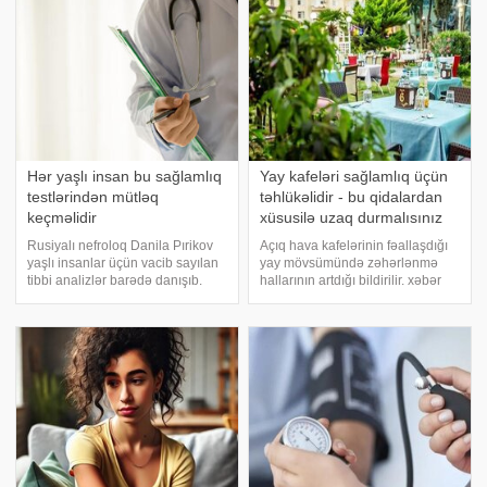
xila
Hər yaşlı insan bu sağlamlıq
Yay kafeləri sağlamlıq üçün
testlərindən mütləq
təhlükəlidir - bu qidalardan
keçməlidir
xüsusilə uzaq durmalısınız
Rusiyalı nefroloq Danila Pırikov
Açıq hava kafelərinin fəallaşdığı
yaşlı insanlar üçün vacib sayılan
yay mövsümündə zəhərlənmə
tibbi analizlər barədə danışıb.
hallarının artdığı bildirilir. xəbər
xəbər verir ki, o, bu barədə şəxsi
verir ki, Roskaçestvo Qida
YouTube kanalında çıxış edərək
Təhlükəsizliyi Kompetensiya
hər bir yaşlı insanın mütləq
Mərkəzinin rəhbəri Yelena
şəkildə bir neçə əsas anali
Spetsenko bu barədə -ya danışıb.
Onun sözlərin