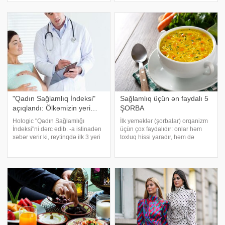
dietoloq və sağlam həyat tərzi
üçün vacib olan antioksidantlarla
menecer
zəngindir. Lakin bu faydalardan
tam istifadə etmək üçün yaşı
"Qadın Sağlamlıq İndeksi"
Sağlamlıq üçün ən faydalı 5
açıqlandı: Ölkəmizin yeri…
ŞORBA
Hologic "Qadın Sağlamlığı
İlk yeməklər (şorbalar) orqanizm
İndeksi"ni dərc edib. -a istinadən
üçün çox faydalıdır: onlar həm
xəbər verir ki, reytinqdə ilk 3 yeri
toxluq hissi yaradır, həm də
Tayvan, Küveyt və Avstriya tutub.
tərkibindəki ət, sümük və
141 ölkənin əks olunduğu
tərəvəzlər sayəsində bir çox
reytinqdə Azərbaycan 56
vitamin və qida maddələri ehtiva
indekslə 54-cü yerdədir. Rusiy
edir. Şorbalar bədəni qidalandırır,
eyn