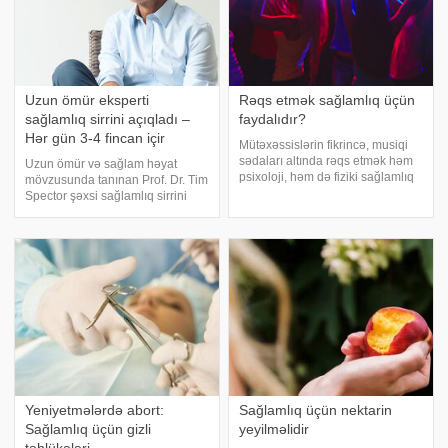
Uzun ömür eksperti
Rəqs etmək sağlamlıq üçün
sağlamlıq sirrini açıqladı –
faydalıdır?
Hər gün 3-4 fincan içir
Mütəxəssislərin fikrincə, musiqi
sədaları altında rəqs etmək həm
Uzun ömür və sağlam həyat
psixoloji, həm də fiziki sağlamlıq
mövzusunda tanınan Prof. Dr. Tim
üçün olduqca faydalıdır. xəbər
Spector şəxsi sağlamlıq sirrini
verir ki, araşdırmalara görə,
açıqlayaraq gündəlik vərdişlərini
klubda rəqs etmək orqanizmin
paylaşıb. xəbər verir ki, Spector
gündəlik yandırdığı kaloriləri
bildirir ki, hər gün 3-4 fincan
qəhvə içir və bunun sağlamlığın
Yeniyetmələrdə abort:
Sağlamlıq üçün nektarin
Sağlamlıq üçün gizli
yeyilməlidir