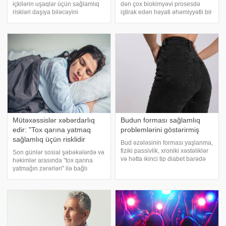
içkilərin uşaqlar üçün sağlamlıq
dən çox biokimyəvi prosesdə
riskləri daşıya biləcəyini
iştirak edən həyati əhəmiyyətli bir
xəbərdarlıq edirlər. xəbər verir ki,
mineraldır. Enerji istehsalından
onların siyahısında xüsusilə
əzələ fəaliyyətinə qədər bir çox
aşağıdakı məhsullar yer alır:. 1.
funksiyanı yerinə yetirən bu
Jelibon. Bəzi jelibonlarda
mineralın çatışmazlığı yorğunluq,
afrodizya
stres
Mütəxəssislər xəbərdarlıq
Budun forması sağlamlıq
edir: "Tox qarına yatmaq
problemlərini göstərirmiş
sağlamlıq üçün risklidir
Bud əzələsinin forması yaşlanma,
fiziki passivlik, xroniki xəstəliklər
Son günlər sosial şəbəkələrdə və
və hətta ikinci tip diabet barədə
həkimlər arasında "tox qarına
məlumat verə bilər. xəbər verir ki,
yatmağın zərərləri" ilə bağlı
bu qənaətə alimlər gəlib.
müzakirələr artıb. Mütəxəssislər
Budun formasının dərin metabolik
bildirirlər ki, gecə saatlarında ağır
dəyişiklikləri əks etdirdiyin
yemək qəbul edib yatmaq, bir çox
sağlamlıq problemlərini