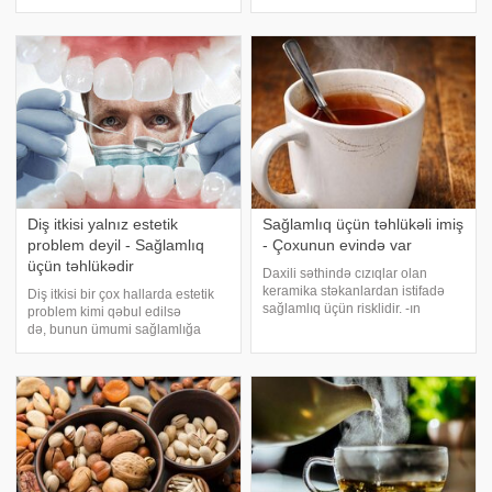
deyil. Bu məhsulların tərkibindəki
maqnit qasırğalarından
kimyəvi maddələr ciddi sağlamlıq
qaynaqlanır. Axı, biz belə
problemlərinə və bərpa olunmaz
düşünməyə öyrəşmişik. Bəs bu
fəsadlara yol aça bilər
nə dərəcədə elmi cəhətdən
əsaslandırılıb, ümumiyyətlə
Diş itkisi yalnız estetik
Sağlamlıq üçün təhlükəli imiş
problem deyil - Sağlamlıq
- Çoxunun evində var
üçün təhlükədir
Daxili səthində cızıqlar olan
keramika stəkanlardan istifadə
Diş itkisi bir çox hallarda estetik
sağlamlıq üçün risklidir. -ın
problem kimi qəbul edilsə
məlumatına görə, xüsusilə bu cür
də, bunun ümumi sağlamlığa
stəkanlarda isti çay və ya qəhvə
ciddi təsir göstərdiyi bildirilir. -ın
içmək ağır metallara məruz
məlumatına görə, bu barədə
qalma ehtimalını artırır. Qeyd
həkim Serra Oğuz
olunu
Ahmet açıqlama verib. Onun
sözlərinə görə, elm