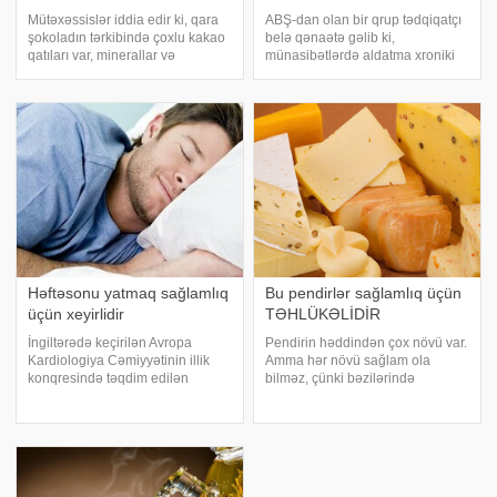
Mütəxəssislər iddia edir ki, qara
ABŞ-dan olan bir qrup tədqiqatçı
şokoladın tərkibində çoxlu kakao
belə qənaətə gəlib ki,
qatıları var, minerallar və
münasibətlərdə aldatma xroniki
qoruyucu bitki birləşmələri ilə
sağlamlıq problemlərinə səbəb
zəngindir. -a istinadən bildirir ki,
ola bilər. -ə istinadən bildirir ki, bu
qara şokoladın çoxlarının
barədə "Inside Edition" məlumat
bilmədiyi faydaları var. Onlar
yayıb. Son araşdırma
Həftəsonu yatmaq sağlamlıq
Bu pendirlər sağlamlıq üçün
üçün xeyirlidir
TƏHLÜKƏLİDİR
İngiltərədə keçirilən Avropa
Pendirin həddindən çox növü var.
Kardiologiya Cəmiyyətinin illik
Amma hər növü sağlam ola
konqresində təqdim edilən
bilməz, çünki bəzilərində
araşdırma maraq doğurub. Belə
təhlükəli maddələr var. -a
ki, araşdırmaya görə, həftədə iki
istinadən xəbər verir ki, ürək və
səhər müntəzəm olaraq yatan
ya bağırsaq xəstəliyi riskinə
insanlarda ürək xəstəliyinə
səbəb olmamaq üçün pendir
tutulma risk
istehlak edərkən diqqə