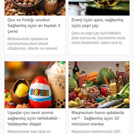
Qoz və fındığı unudun:
Enerji üçün qara, sağlamlıq
Sağlamlıq üçün ən faydalı 3
üçün yaşıl çay
çərəz
Qara və yaşıl çay eyni bitkidən
əldə olunsa da, hazırlanma üsulu
Mütəxəssislər qidalanma
onları fərqləndirir. xəbər verir ki,
rasionumuza daxil etməli
qara çay daha çox kofein, yaşıl
olduğumuz, vitamin və mineral
çay isə antioksidantlarla
anbarı hesab edilən ən güclü 3
zəngindir. Kofein ayıqlığı artırır,
çərəzi açıqlayıblar. Bu çərəzlər
yorğunluğu azaldır, beyi
həm ürəyi qoruyur, həm də
yaşlanmanı ləngidir. xəbər verir
ki, Braziliya qoz
Uşaqlar çox sevir amma
Maqnezium hansı qidalarda
sağlamlıq üçün təhlükəlidir -
var? - Sağlamlıq üçün 10
Valideynlər diqqət
möcüzəvi mənbə
Mütəxəssislər bəzi qida və
Maqnezium bədənimizdə 300-