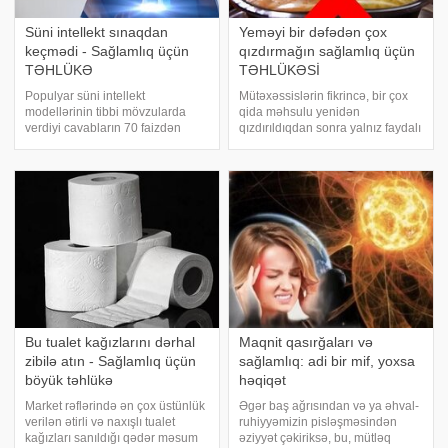
Süni intellekt sınaqdan
Yeməyi bir dəfədən çox
keçmədi - Sağlamlıq üçün
qızdırmağın sağlamlıq üçün
TƏHLÜKƏ
TƏHLÜKƏSİ
Populyar süni intellekt
Mütəxəssislərin fikrincə, bir çox
modellərinin tibbi mövzularda
qida məhsulu yenidən
verdiyi cavabların 70 faizdən
qızdırıldıqdan sonra yalnız faydalı
çoxu ya problemlidir, ya da elmi
xüsusiyyətlərini itirmir, həm də
əsaslardan uzaq mənbələrə
sağlamlıq üçün təhlükəli ola bilər.
istinad edir. xəbər verir ki, "BMJ
Müasir həyatda insanların çoxu
Open" jurnalında yayımlanan yen
hər gün bir neçə dəfə təzə yemə
Bu tualet kağızlarını dərhal
Maqnit qasırğaları və
zibilə atın - Sağlamlıq üçün
sağlamlıq: adi bir mif, yoxsa
böyük təhlükə
həqiqət
Market rəflərində ən çox üstünlük
Əgər baş ağrısından və ya əhval-
verilən ətirli və naxışlı tualet
ruhiyyəmizin pisləşməsindən
kağızları sanıldığı qədər məsum
əziyyət çəkiriksə, bu, mütləq