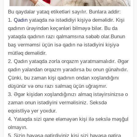
Bu qaydalar yataq etiketləri sayılır. Bunlara addir:
1.
Qadın
yataqda nə istədidiyi kişiyə deməlidir. Kişi
qadının ürəyindən keçənləri bilməyə bilər. Bu da
yataqda qadının razı qalmamsına səbəb olar.Bunun
baş verməmsi üçün isə qadın nə istədiyini kişiyə
mütləq deməlidir.
2. Qadın yataqda zorla orqazm yaratmamalıdır. Əgər
qadın yalandan orqazm yaradırsa bu onun günahıdır.
Çünki, bu zaman kişi qadının ondan xoşlandığını
düşünür və onu razı salmaq üçün uğraşmır.
3. Əgər kişidən xoşlandığınızı almaq istəyirsinizsə o
zaman onun istədiyini verməlisiniz. Seksdə
eqoistliyə yer yoxdur.
4. Yataqda sizi qane eləməyən kişi ilə sekslə məşğul
olmayın.
5. Sizin həvəsə gətirdiyiniz kişi sizi həvəsə gətirə