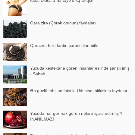
İdeal Dieta: 1 həftəyə 5 kq arıqla!
Qara zirə (Çörək otunun) faydaları
Qarazirə hər dərdin çarəsi olan bitki
Yuxuda xəstəxana görən insanlar əslində şanslı imiş
- Səbəb...
Ən güclü təbii antibiotik: Udi hindi bitkisinin faydaları
Yuxuda nar görmək görün nələrə işarə edirmiş?!
İNANILMAZ!