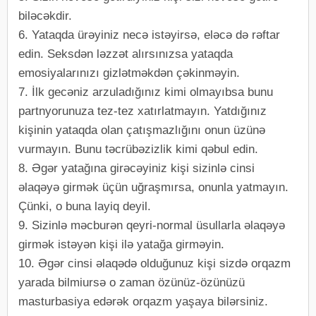
biləcəkdir.
6. Yataqda ürəyiniz necə istəyirsə, eləcə də rəftar
edin. Seksdən ləzzət alırsınızsa yataqda
emosiyalarınızı gizlətməkdən çəkinməyin.
7. İlk gecəniz arzuladığınız kimi olmayıbsa bunu
partnyorunuza tez-tez xatırlatmayın. Yatdığınız
kişinin yataqda olan çatışmazlığını onun üzünə
vurmayın. Bunu təcrübəzizlik kimi qəbul edin.
8. Əgər yatağına girəcəyiniz kişi sizinlə cinsi
əlaqəyə girmək üçün uğraşmırsa, onunla yatmayın.
Çünki, o buna layiq deyil.
9. Sizinlə məcburən qeyri-normal üsullarla əlaqəyə
girmək istəyən kişi ilə yatağa girməyin.
10. Əgər cinsi əlaqədə olduğunuz kişi sizdə orqazm
yarada bilmiursə o zaman özünüz-özünüzü
masturbasiya edərək orqazm yaşaya bilərsiniz.