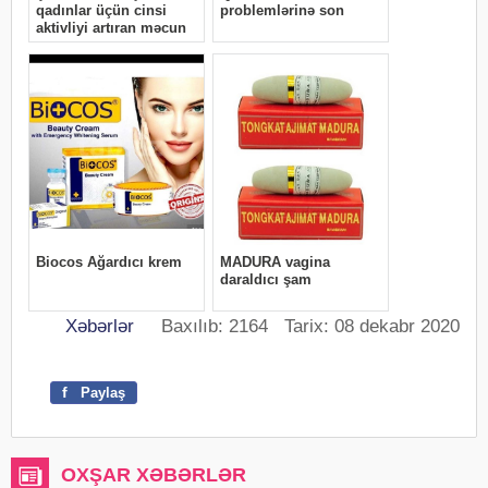
Xəbərlər
Baxılıb: 2164 Tarix: 08 dekabr 2020
f
Paylaş
OXŞAR XƏBƏRLƏR