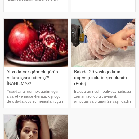
sözlərinə görə, xüsusilə böyrək və
mütəxəssislər bildirirlər ki, bu
şəkərli diabet xəstələri bu
vəziyyət bəzən sadə səbəblərlə
meyvəni ehtiyatla istehla
əlaqəli olsa da, bəzi hallarda
sağlamlıq problemlərinin əlamət
Yuxuda nar görmək görün
Bakıda 29 yaşlı qadının
nələrə işarə edirmiş?!
qopmuş qolu bərpa olundu -
İNANILMAZ!
(Foto)
Yuxuda nar görmək qadın üçün
Bakıda ağır yol-nəqliyyat hadisəsi
ziyarət və mücevherata, kişi üçün
zamanı sol qolu travmatik
də övlada, dövlət məmurları üçün
amputasiya olunan 29 yaşlı qadın
terfie, zabitlər üçün əmrlərinin
uğurla əməliyyat edilib. xəbər
keçməsinə, kəndli üçün oktyabr
verir ki, hadisədən sonra
bərəkətinə, tacir üçün çox quru,
zərərçəkən Səhiyyə Nazirliyi
xalq üçün yaxşı bir idarəy
Akademik M.A.Topçubaşov adına
Elmi Cərrahiyy