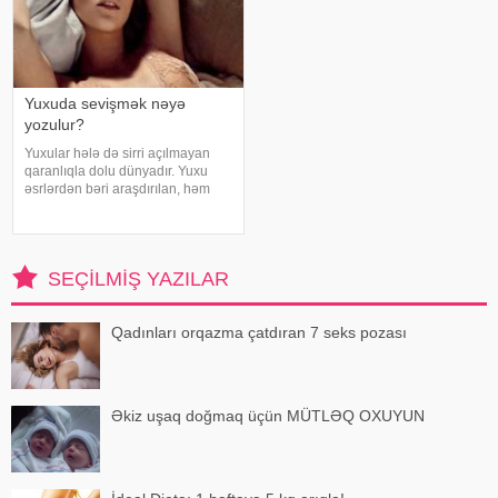
Yuxuda sevişmək nəyə
yozulur?
Yuxular hələ də sirri açılmayan
qaranlıqla dolu dünyadır. Yuxu
əsrlərdən bəri araşdırılan, həm
alimlərin, həm də mistika ilə
məşğul olanların cavabını tapmaq
istədiyi tapmacadır. Fərqli və
rəngarəng yuxular bəzən də
SEÇILMIŞ YAZILAR
cinsəlikl
Qadınları orqazma çatdıran 7 seks pozası
Əkiz uşaq doğmaq üçün MÜTLƏQ OXUYUN