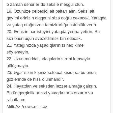
o zaman səhərlər də sekslə məşğul olun.
19. Özünüzə cəlbedici alt paltarı alın. Seksi alt
geyimi ərinizin diqqətini sizə doğru çəkəcək. Yataqda
və yataq otağınızda təmizkarlığa üstünlük verin.
20. Ərinizin hər istəyini yataqda yerinə yetirin. Bu
sizi onun üçün əvəzedilməz biri edəcək.
21. Yatağınızda yaşadıqlarınızı heç kimə
söyləməyin.
22. Uzun müddətli əlaqələrin sirrini kimsəylə
bölüşməyin.
23. Əgər sizin kişiniz seksual kişidirsə bu onun
gözlərində də hiss olunmalıdır.
24. Həyatdan və seksdən ləzzət almağa çalışın.
Bütün gərginliklərinizi yataqda tərlə çıxarın və
rahatlanın.
Milli.Az /news.milli.az