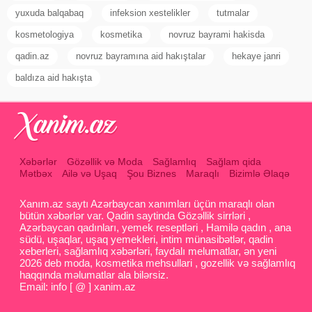
yuxuda balqabaq
infeksion xestelikler
tutmalar
kosmetologiya
kosmetika
novruz bayrami hakisda
qadin.az
novruz bayramına aid hakıştalar
hekaye janri
baldıza aid hakışta
Xəbərlər
Gözəllik və Moda
Sağlamlıq
Sağlam qida
Mətbəx
Ailə və Uşaq
Şou Biznes
Maraqlı
Bizimlə Əlaqə
Xanım.az saytı Azərbaycan xanımları üçün maraqlı olan
bütün xəbərlər var. Qadin saytinda Gözəllik sirrləri ,
Azərbaycan qadınları, yemek reseptləri , Hamilə qadın , ana
südü, uşaqlar, uşaq yemekleri, intim münasibətlər, qadin
xeberleri, sağlamlıq xəbərləri, faydalı melumatlar, ən yeni
2026 deb moda, kosmetika mehsullari , gozellik və sağlamlıq
haqqında məlumatlar ala bilərsiz.
Email: info [ @ ] xanim.az