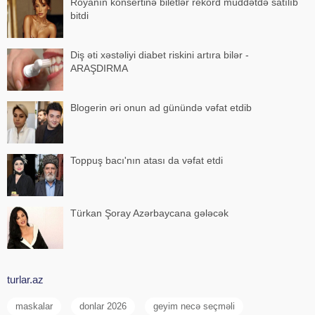
Röyanın konsertinə biletlər rekord müddətdə satılıb
bitdi
Diş əti xəstəliyi diabet riskini artıra bilər -
ARAŞDIRMA
Blogerin əri onun ad günündə vəfat etdib
Toppuş bacı'nın atası da vəfat etdi
Türkan Şoray Azərbaycana gələcək
turlar.az
maskalar
donlar 2026
geyim necə seçməli