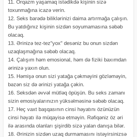
11. Orqazm yaşamaq istədikdə kişinin sizə
toxunmağına icazə verin.
12. Seks barədə biliklərinizi daima artırmağa çalışın.
Bu yatdığınız kişinin sizdən soyumamasına səbəb
olacaq.
13. Ərinizə tez-tez"yox" desəniz bu onun sizdən
uzaqlaşmağına səbəb olacaq.
14. Çalışım həm emosional, həm də fiziki baxımdan
ərinizə yaxın olun.
15. Həmişə onun sizi yatağa çəkməyini gözləməyin,
bəzən siz də ərinizi yatağa çəkin.
16. Seksdən əvvəl mütləq öpüşün. Bu seks zamanı
sizin emosiyalarınızın yüksəlməsinə səbəb olacaq.
17. Heç vaxt başqasının cinsi həyatını özünüzün
cinsi həyatı ilə müqayisə etməyin. Rəfiqəniz öz əri
ilə arasında olanları şişirdib sizə yalan danışa bilər.
18. Ərinizin sizdən uzaq durmamasını istəyirsinizsə