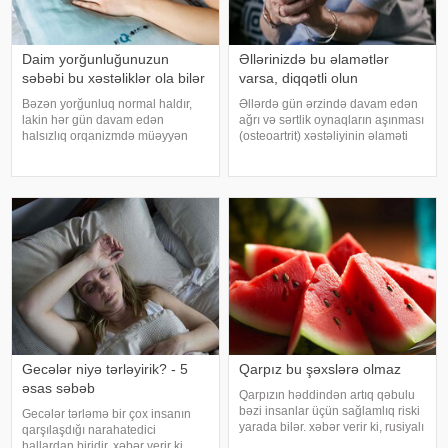
Daim yorğunluğunuzun
Əllərinizdə bu əlamətlər
səbəbi bu xəstəliklər ola bilər
varsa, diqqətli olun
Bəzən yorğunluq normal haldır,
Əllərdə gün ərzində davam edən
lakin hər gün davam edən
ağrı və sərtlik oynaqların aşınması
halsızlıq orqanizmdə müəyyən
(osteoartrit) xəstəliyinin əlaməti
problemlərin əlaməti ola bilər.
ola bilər. Bu xəstəlik oynaqları
xəbər verir ki, davamlı
qoruyan qığırdağın zamanla
yorğunluğun səbəbləri arasında
nazilməsi və aşınması nəticəsində
qan azlığı, qalxanabənzər vəz
yaranır. xəbər verir ki
xəstəlikləri, şəkərl
Gecələr niyə tərləyirik? - 5
Qarpız bu şəxslərə olmaz
əsas səbəb
Qarpızın həddindən artıq qəbulu
bəzi insanlar üçün sağlamlıq riski
Gecələr tərləmə bir çox insanın
yarada bilər. xəbər verir ki, rusiyalı
qarşılaşdığı narahatedici
diyetoloq Olqa Yamilovanın
hallardan biridir. xəbər verir ki,