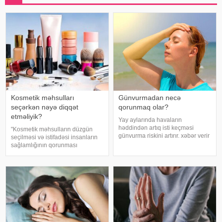
Kosmetik məhsulları
Günvurmadan necə
seçərkən nəyə diqqət
qorunmaq olar?
etməliyik?
Yay aylarında havaların
həddindən artıq isti keçməsi
"Kosmetik məhsulların düzgün
günvurma riskini artırır. xəbər verir
seçilməsi və istifadəsi insanların
ki, xüsusilə uşaqlar, yaşlılar,
sağlamlığının qorunması
xroniki xəstəliyi olan şəxslər və
baxımından mühüm əhəmiyyət
açıq havada çalışanlar daha
daşıyır". xəbər verir ki, bu fikirləri
diqqətli olmalıdırlar.
Səhiyyə Nazirliyinin rəsmi
Günvurmadan qorunma
"Instagram" hesabınd