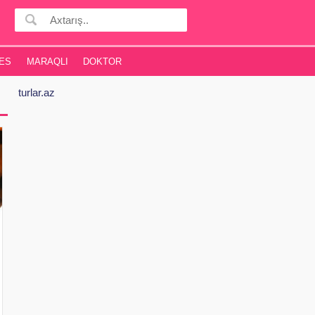
ES
MARAQLI
DOKTOR
turlar.az