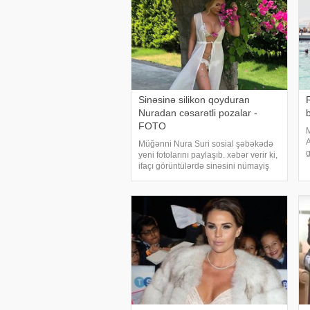
Sinəsinə silikon qoyduran
Nuradan cəsarətli pozalar -
FOTO
M
A
Müğənni Nura Suri sosial şəbəkədə
g
yeni fotolarını paylaşıb. xəbər verir ki,
k
ifaçı görüntülərdə sinəsini nümayiş
b
etdirib. Sinəsinə qoyduğu silikonla
A
diqqətləri cəlb edən müğənni bikinidə
i
cəsarətli pozalar verib. Surinin
sözügedə