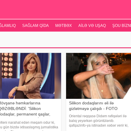
ĞLAMLIQ
SAĞLAM QIDA
MƏTBƏX
AILƏ VƏ UŞAQ
ŞOU BIZN
Rövşanə həmkarlarına
Silikon dodaqlarını əli ilə
QƏZƏBLƏNDİ: 'Silikon
gizlətməyə çalışdı - FOTO
dodaqlar, permanent qaşlar,
Oriental rəqqasə Didəm rəfiqələri ilə
balaca burunlar...' - VİDEO
balıq yeyərkən görüntülənib.
Məni narahat edən məqam odur ki,
qafqazinfo-ya istinadən xəbər verir ki,
u gün bizdə ixtisaslaşmış jurnalistika
rəqqasə yeni görünüşü ilə diqqət