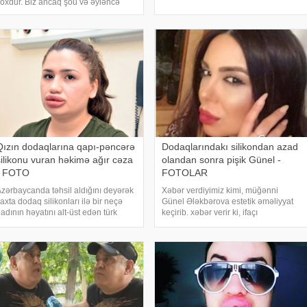
oxdur. Biz ancaq şou və əyləncə
çəkib. Dodaqlarına silikon qoyduran
ahəsində çalışan aparıcıları görürük.
Didəm kameraları görüncə təşvişə
nlar daha çox məşhurdurlar. Lakin
düşüb. Əli il
elə olmamalıdır. Tamaşaçıya hans
Qızın dodaqlarına qapı-pəncərə
Dodaqlarındakı silikondan azad
silikonu vuran həkimə ağır cəza
olandan sonra pişik Günel -
- FOTO
FOTOLAR
zərbaycanda təhsil aldığını deyərək
Xəbər verdiyimiz kimi, müğənni
axta dodaq silikonları ilə bir neçə
Günel Ələkbərova estetik əməliyyat
adının həyatını alt-üst edən türk
keçirib. xəbər verir ki, ifaçı
əkimə 6 il həbs cəzası verilib. -a
dodaqlarındakı silikondan azad olub.
stinadən xəbər verir ki, Adanada
O, əməliyyatdan sonrakı fotolarını
osial şəbəkdə özünü estetik cərrah
izləyiciləri ilə bölüşüb:
imi tanıdaraq