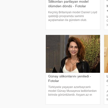
Silikonları partlayan model
ölümdən döndü - Fotolar
Keçmiş Britaniyalı model Daniel Loyd
qatıldığı proqramda səmimi
M
açıqlamaları ilə gündəm olub.
G
Axşam.az xarici KİV-ə istinadən xəbər
y
verir ki, Daniel dəfələrlə sinəsini
G
böyütmək üçün bıçaq altına
k
yatmasına baxmayaraq hazırd
B
Günay silikonlarını yenilədi -
Fotolar
Türkiyədə yaşayan azərbaycanlı
model Günay Musayeva tədbirlərdən
A
birində görüntülənib. Axşam.az-ın
i
"Posta"ya istinadən məlumatına görə,
b
model yeni silikonları ilə diqqət çəkib.
a
O, bununla sinəsinə ikinci dəfə siliko
t