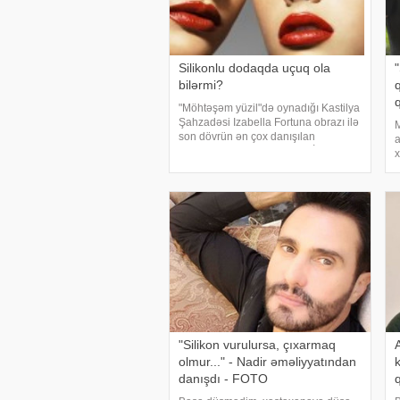
Silikonlu dodaqda uçuq ola
bilərmi?
q
"Möhtəşəm yüzil"də oynadığı Kastilya
Şahzadəsi Izabella Fortuna obrazı ilə
son dövrün ən çox danışılan
a
aktrisalarından olan Məliyə İpək
x
Yalovanın dodağında çıxan uçuq,
v
dodaqlarının silikon olub-olmadığı
o
mövzusund
Ş
"Silikon vurulursa, çıxarmaq
olmur..." - Nadir əməliyyatından
danışdı - FOTO