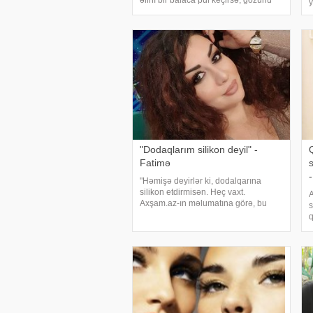
əlinı bir balaca pul keçirsə, gözünü
y
dartdırır və ya dodaqlarını şişirdir.
s
Burunlar da eyni cərrahın əlindən
O
çıxdığı üçün hamı bir-birinə bənzəyir
b
"Dodaqlarım silikon deyil" -
Fatimə
"Həmişə deyirlər ki, dodalqarına
silikon etdirmisən. Heç vaxt.
A
Axşam.az-ın məlumatına görə, bu
s
sözləri rəqqasə Fatimə Fətəliyeva
q
"Sirdaş Rövşanə" verilişində deyib.
h
Sənətçi dodaqlarının silikon
i
olduğunu deyənlər
s
k