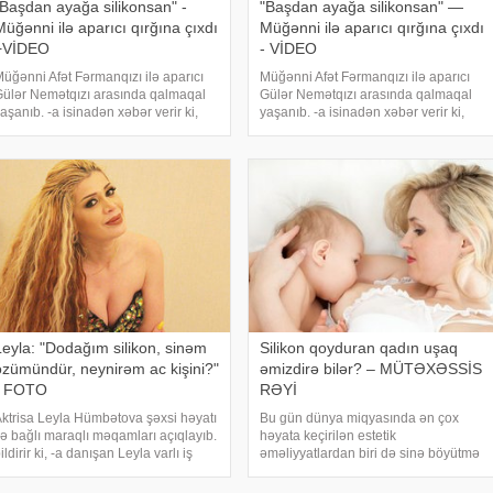
"Başdan ayağa silikonsan" -
"Başdan ayağa silikonsan" —
Müğənni ilə aparıcı qırğına çıxdı
Müğənni ilə aparıcı qırğına çıxdı
+VİDEO
- VİDEO
üğənni Afət Fərmanqızı ilə aparıcı
Müğənni Afət Fərmanqızı ilə aparıcı
ülər Nemətqızı arasında qalmaqal
Gülər Nemətqızı arasında qalmaqal
aşanıb. -a isinadən xəbər verir ki,
yaşanıb. -a isinadən xəbər verir ki,
ülər Afətin plastik əməliyyat
Gülər Afətin plastik əməliyyat
eçirərək "özünü yığdırdığını" deyib.
keçirərək "özünü yığdırdığını" deyib.
u sözlərdən əsəbiləşən Fərmanqız
Bu sözlərdən əsəbiləşən Fərmanqız
Leyla: "Dodağım silikon, sinəm
Silikon qoyduran qadın uşaq
özümündür, neynirəm ac kişini?"
əmizdirə bilər? – MÜTƏXƏSSİS
- FOTO
RƏYİ
ktrisa Leyla Hümbətova şəxsi həyatı
Bu gün dünya miqyasında ən çox
lə bağlı maraqlı məqamları açıqlayıb.
həyata keçirilən estetik
ildirir ki, -a danışan Leyla varlı iş
əməliyyatlardan biri də sinə böyütmə
damları tərəfindən açıq-saçıq
əməliyyatlarıdır. Bu əməliyyatlar nə
əkliflər aldığını bildirib:.
qədər çox keçirilsə də, döşlərə