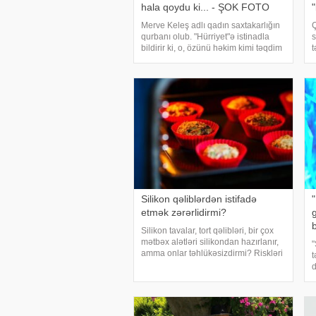
hala qoydu ki... - ŞOK FOTO
Merve Keleş adlı qadın saxtakarlığın
Ç
qurbanı olub. "Hürriyet"ə istinadla
s
bildirir ki, o, özünü həkim kimi təqdim
t
edən, əslində isə saç ustası olan
x
Soner G.yə 500 lirə verərək
A
dodaqlarına silikon etdirib. Onun
m
dodağındak
Silikon qəliblərdən istifadə
etmək zərərlidirmi?
Silikon tavalar, tort qəlibləri, bir çox
mətbəx alətləri silikondan hazırlanır,
"
amma onlar təhlükəsizdirmi? Riskləri
t
azaltmaq üçün bir neçə ipucu tapaq.
d
Silikon mətbəx qablarından istifadə
r
etmək zərərlidirmi?. Silikon kalıplar
b
i