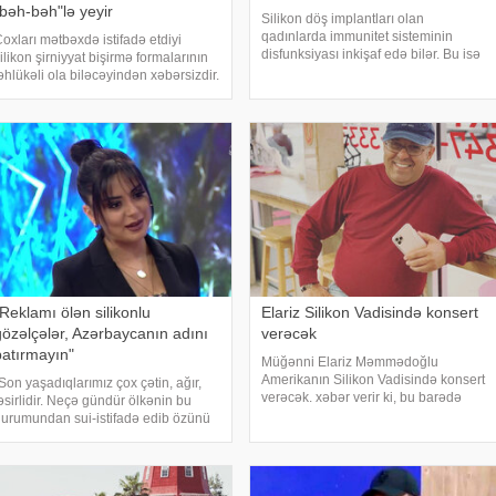
"bəh-bəh"lə yeyir
Silikon döş implantları olan
qadınlarda immunitet sisteminin
oxları mətbəxdə istifadə etdiyi
disfunksiyası inkişaf edə bilər. Bu isə
ilikon şirniyyat bişirmə formalarının
qalxanabənzər vəzinin
əhlükəli ola biləcəyindən xəbərsizdir.
zədələnməsinə səbəb olur. -a
əbər verir ki, bunu rusiyalı kimyaçı
istinadən xəbər verir ki, Rusiyanın
leksandr Mixalev deyib. "Belə
Sankt-Peterburq Universitetinin
əhsulların rəsmi sertifikasiyası
Autoimmunite
yoxdur
"Reklamı ölən silikonlu
Elariz Silikon Vadisində konsert
gözəlçələr, Azərbaycanın adını
verəcək
batırmayın"
Müğənni Elariz Məmmədoğlu
Amerikanın Silikon Vadisində konsert
Son yaşadıqlarımız çox çətin, ağır,
verəcək. xəbər verir ki, bu barədə
əsirlidir. Neçə gündür ölkənin bu
Azərbaycan Mədəniyyət Cəmiyyəti
urumundan sui-istifadə edib özünü
məlumat yayıb. Qeyd olunub ki,
eklam edənlər isə artıq ürək
dekabrın 28-də Həmrəylik Günü və
ulandırdı. Siz Allah bəsdirin,
Yeni il qeyd olunacaq və tədbiri
yrəncliyinizi heç olmasa bu günlərd