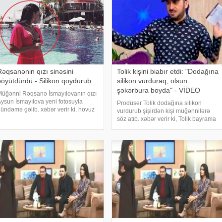
Rəqsanənin qızı sinəsini
Tolik kişini biabır etdi: "Dodağına
böyütdürdü - Silikon qoydurub
silikon vurduraq, olsun
şəkərbura boyda" - VİDEO
üğənni Rəqsanə İsmayılovanın qızı
ysun İsmayılova yeni fotosuyla
Prodüser Tolik dodağına silikon
ündəmə gəlib. xəbər verir ki, hovuz
vurdurub şişirdən kişi müğənnilərə
ənarında görüntülənən Aysun
söz atıb. xəbər verir ki, Tolik bayrama
ikiniylə kameraya poza verib.
həsr olunan verilişində qonaq olan
ysunun sinəsinə silikon qoydurması
Keçəllə zarafatlaşıb: "Bəlkə sənin də
sə diqqətləri cəlb edib
dodağına silikon vurduraq, bəzi
müğənnilə