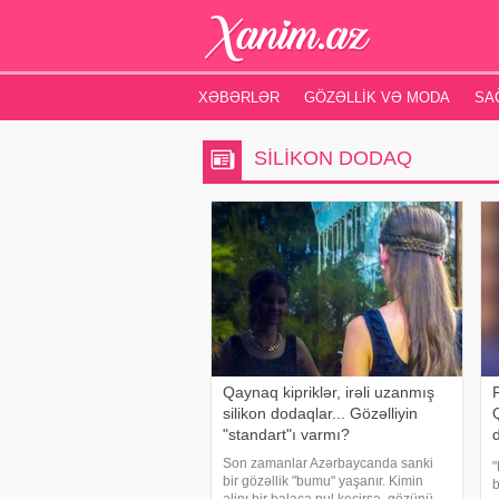
XƏBƏRLƏR
GÖZƏLLIK VƏ MODA
SA
SILIKON DODAQ
Qaynaq kipriklər, irəli uzanmış
silikon dodaqlar... Gözəlliyin
"standart"ı varmı?
Son zamanlar Azərbaycanda sanki
"
bir gözəllik "bumu" yaşanır. Kimin
b