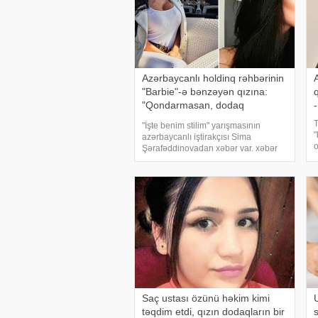
Azərbaycanlı holdinq rəhbərinin
"Barbie"-ə bənzəyən qızına:
"Qondarmasan, dodaq
slikon,burun plastik, bir ton
T
"İşte benim stilim" yarışmasının
makiyaj... " - FOTOL
"
azərbaycanlı iştirakçısı Sima
o
Şərafəddinovadan xəbər var. xəbər
a
verir ki, Azərbaycanda məşhur
s
holdinq rəhbərinin qızı olduğunu
a
bildirən Sima yeni fotoları ilə
İ
gündəmə gəlib. Fotolar
Saç ustası özünü həkim kimi
təqdim etdi, qızın dodaqların bir
s