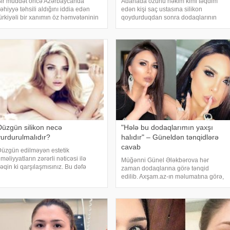
ir müddət öncə Azərbaycanda
Adanada özünü həkim kimi təqdim
əhiyyə təhsili aldığını iddia edən
edən kişi saç ustasına silikon
ürkiyəli bir xanımın öz həmvətəninin
qoydurduqdan sonra dodaqlarının
odaqlarına silikon qoyarkən onun
kəsilməsi təhlükəsi ilə üz-üzə qalan
aşına açdığı bəla Türkiyə
Merve Keleş artıq yaxşılaşmağa
mediasında gündəm olmuşdu. Özünü
başlayır. Silikon qurbanı olan tibb
osmetoloq kimi "qələm
bacısından xoş xəbər va
Düzgün silikon necə
"Hələ bu dodaqlarımın yaxşı
vurdurulmalıdır?
halıdır" – Güneldən tənqidlərə
cavab
üzgün edilməyən estetik
məliyyatların zərərli nəticəsi ilə
Müğənni Günel Ələkbərova hər
əqin ki qarşılaşmısınız. Bu dəfə
zaman dodaqlarına görə tənqid
üsusilə dodaqlara edilən estetik
edilib. Axşam.az-ın məlumatına görə,
məliyyatlardan danışacağıq. Ciddi
izləyicilərin əksəriyyəti sənətçiyə niyə
əsadlar yaradan estetik əməliyyat
dodaqlarını bu qədər böyütdürdüyü
izin xarici görünüşünüz
ilə bağlı suallar ünvanlayıblar. Ötən
gün Günel İnstaqramd