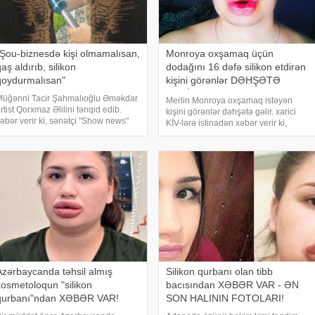
"Şou-biznesdə kişi olmamalısan,
Monroya oxşamaq üçün
aş aldırıb, silikon
dodağını 16 dəfə silikon etdirən
qoydurmalısan"
kişini görənlər DƏHŞƏTƏ
GƏLİR+FOTOLAR
Müğənni Tacir Şahmalıoğlu Əməkdar
Merlin Monroya oxşamaq istəyən
rtist Qorxmaz Əlilini tənqid edib.
kişini görənlər dəhşətə gəlir. xarici
əbər verir ki, sənətçi "Show news"
KİV-lərə istinadən xəbər verir ki,
erilişinə açıqlamasında şoumenin
Fransanın Tulon şəhərində yaşayan
na dediyi sözləri açıqlayıb.
32 yaşlı Kiril adlı kişi özünü kumiri
ahmalıoğlu bildirib ki, şou-biznesdə
Merlin Monroya oxşatmaq üçün çoxlu
məşhurlaşma
əməliyya
Azərbaycanda təhsil almış
Silikon qurbanı olan tibb
kosmetoloqun "silikon
bacısından XƏBƏR VAR - ƏN
qurbanı"ndan XƏBƏR VAR!
SON HALININ FOTOLARI!