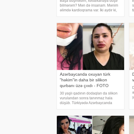
Başa düşmədim, xəstəxanaya düşə
B
bilmərəm? Mən də insanam. Mənim
s
əlimdə kardioqrama var. İki aydır ki,
t
bronxlarımdan əziyyət çəkirəm. Çox
d
soyuq olub. Bir neçə gün
b
xəstəxanaya getmədim. Həkimlər
dedi ki, siz ölmək istəyirsiz
k
Azərbaycanda oxuyan türk
"həkim"in daha bir silikon
qurbanı üzə çıxdı - FOTO
D
ə
30 yaşlı qadının dodaqları da slikon
y
vurulandan sonra tanınmaz hala
x
düşüb. Türkiyədə Azərbaycanda
ə
oxuduğu iddia edilən həkimin daha
f
bir silikon qurbanı üzə çıxıb. İstiPress-
s
in Türkiyə mətbuatına istinadla verdiyi
məlumat