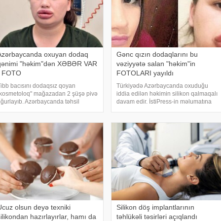
Azərbaycanda oxuyan dodaq
Gənc qızın dodaqlarını bu
qənimi "həkim"dən XƏBƏR VAR
vəziyyətə salan "həkim"in
- FOTO
FOTOLARI yayıldı
ibb bacısını dodaqsız qoyan
Türkiyədə Azərbaycanda oxuduğu
kosmetoloq" mağazadan 2 şüşə pivə
iddia edilən həkimin silikon qalmaqalı
ğurlayıb. Azərbaycanda təhsil
davam edir. İstiPress-in məlumatına
ldığını deyərək saxta dodaq
görə, əslində saç ustası olan Soner
ilikonları ilə bir neçə qadının həyatını
G-nin silikon qurbanlarının sayı
lt-üst edən türk həkim tutuldu.
artmağa başlayıb. 22 yaşlı tibb bacısı
stiPress-i
Merve Keleşi
Ucuz olsun deyə texniki
Silikon döş implantlarının
ilikondan hazırlayırlar, hamı da
təhlükəli təsirləri açıqlandı