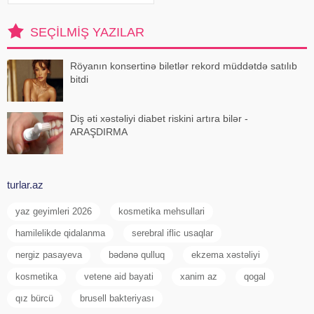
həftələr əvvəl müəyyən siqnallar
verə bilər. Lakin b
SEÇILMIŞ YAZILAR
Röyanın konsertinə biletlər rekord müddətdə satılıb
bitdi
Diş əti xəstəliyi diabet riskini artıra bilər -
ARAŞDIRMA
turlar.az
yaz geyimleri 2026
kosmetika mehsullari
hamilelikde qidalanma
serebral iflic usaqlar
nergiz pasayeva
bədənə qulluq
ekzema xəstəliyi
kosmetika
vetene aid bayati
xanim az
qogal
qız bürcü
brusell bakteriyası