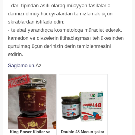
- dəri tipindən asılı olaraq müəyyən fasilələrlə
dərinizi ölmüş hüceyrələrdən təmizləmək üçün
skrablardan istifadə edin;
- tələbat yarandıqca kosmetoloqa müraciət edərək,
kamedon və civzələrin iltihablaşması təhlükəsindən
qurtulmaq üçün dərinizin dərin təmizlənməsini
etdirin.
Saglamolun
.Az