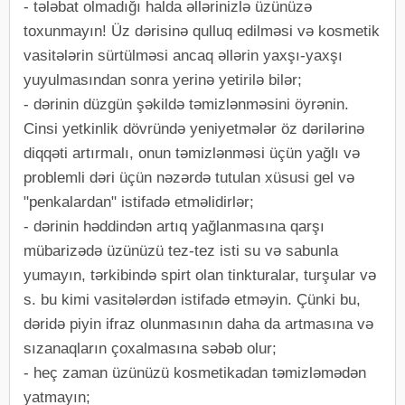
- tələbat olmadığı halda əllərinizlə üzünüzə
toxunmayın! Üz dərisinə qulluq edilməsi və kosmetik
vasitələrin sürtülməsi ancaq əllərin yaxşı-yaxşı
yuyulmasından sonra yerinə yetirilə bilər;
- dərinin düzgün şəkildə təmizlənməsini öyrənin.
Cinsi yetkinlik dövründə yeniyetmələr öz dərilərinə
diqqəti artırmalı, onun təmizlənməsi üçün yağlı və
problemli dəri üçün nəzərdə tutulan xüsusi gel və
"penkalardan" istifadə etməlidirlər;
- dərinin həddindən artıq yağlanmasına qarşı
mübarizədə üzünüzü tez-tez isti su və sabunla
yumayın, tərkibində spirt olan tinkturalar, turşular və
s. bu kimi vasitələrdən istifadə etməyin. Çünki bu,
dəridə piyin ifraz olunmasının daha da artmasına və
sızanaqların çoxalmasına səbəb olur;
- heç zaman üzünüzü kosmetikadan təmizləmədən
yatmayın;