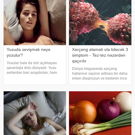
infeksiyası olmur
Yuxuda sevişmək nəyə
Xərçəng əlaməti ola biləcək 3
yozulur?
simptom - Tez-tez nəzərdən
qaçırılır
Yuxular hələ də sirri açılmayan
qaranlıqla dolu dünyadır. Yuxu
Dünya miqyasında xərçəng
əsrlərdən bəri araşdırılan, həm
hallarının sayının artması bir daha
alimlərin, həm də mistika ilə
erkən diaqnozun və bədənin incə
məşğul olanların cavabını tapmaq
xəbərdarlıq əlamətlərinin düzgün
istədiyi tapmacadır. Fərqli və
şərh edilməsinin vacibliyini
rəngarəng yuxular bəzən də
vurğulayır. Məşhur inancın əksinə
cinsəlikl
olaraq, xərçəng növləri həmişə
ağı