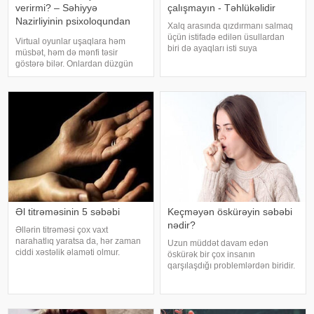
verirmi? – Səhiyyə
çalışmayın - Təhlükəlidir
Nazirliyinin psixoloqundan
Xalq arasında qızdırmanı salmaq
tövsiyələr
üçün istifadə edilən üsullardan
Virtual oyunlar uşaqlara həm
biri də ayaqları isti suya
müsbət, həm də mənfi təsir
qoymaqdır. Lakin bu metod hər
göstərə bilər. Onlardan düzgün
zaman faydalı hesab edilmir və
rejimdə istifadə edildikdə zehni
bəzi hallarda vəziyyəti daha da
inkişafı dəstəkləsə də, həddindən
ağırlaşdıra bilər. xəbər verir ki,
artıq oynanılması fiziki və psixoloji
yüksə
problemlərə səbəb ola bilər
Əl titrəməsinin 5 səbəbi
Keçməyən öskürəyin səbəbi
nədir?
Əllərin titrəməsi çox vaxt
narahatlıq yaratsa da, hər zaman
Uzun müddət davam edən
ciddi xəstəlik əlaməti olmur.
öskürək bir çox insanın
Mütəxəssislərin sözlərinə görə,
qarşılaşdığı problemlərdən biridir.
bəzi hallarda bu vəziyyət gündəlik
Bəzən adi soyuqdəymədən sonra
faktorlarla bağlı olur və aradan
yaranan öskürək həftələrlə davam
qalxa bilər. Fransız mətbuatın
edə bilər. Lakin öskürəyin səbəbi
hər zaman tənəffüs yolu