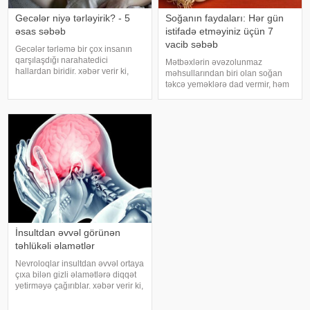
Gecələr niyə tərləyirik? - 5
Soğanın faydaları: Hər gün
əsas səbəb
istifadə etməyiniz üçün 7
vacib səbəb
Gecələr tərləmə bir çox insanın
qarşılaşdığı narahatedici
Mətbəxlərin əvəzolunmaz
hallardan biridir. xəbər verir ki,
məhsullarından biri olan soğan
mütəxəssislər bildirirlər ki, bu
təkcə yeməklərə dad vermir, həm
vəziyyət bəzən sadə səbəblərlə
də sağlamlıq üçün çoxsaylı
əlaqəli olsa da, bəzi hallarda
faydaları ilə seçilir. xəbər verir ki,
sağlamlıq problemlərinin əlamət
tərkibindəki vitaminlər, minerallar
və antioksidantlar sayəsində soğa
İnsultdan əvvəl görünən
təhlükəli əlamətlər
Nevroloqlar insultdan əvvəl ortaya
çıxa bilən gizli əlamətlərə diqqət
yetirməyə çağırıblar. xəbər verir ki,
insult bəzi hallarda qəfil baş
vermir və beyin günlər, hətta