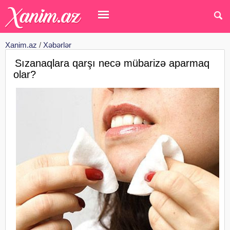
Xanim.az
/
Xəbərlər
Sızanaqlara qarşı necə mübarizə aparmaq
olar?