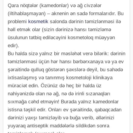
Qara nöqtələr (kamedonlar) və ağ civzələr
(iltihablaşmayan) – aknenin ən sadə formalarıdır. Bu
problemi
kosmetik
salonda dərinin təmizlənməsi ilə
həll etmək olar (sizin dərinizə hansı təmizləmə
üsulunun tətbiq ediləcəyini kosmetoloq müəyyən
edir).
Bu halda sizə yalnız bir məsləhət verə bilərik: dərinin
təmizlənməsi üçün hər hansı bərbərxanaya və ya ev
şəraitində qulluq göstərən şəxslərə deyil, bu sahədə
ixtisaslaşmış və tanınmış kosmetoloji klinikaya
müraciət edin. Özünüz də heç bir halda üz
nahiyənizdə olan nə ağ, nə də irinli sızanaqları
sıxmağa cəhd etməyin! Burada yalnız kamedonlar
istisna təşkil edir. Onları ev şəraitində, qabaqcadan
dərinizi yaxşı təmizləyib və buğa verib, əllərinizi
yuyaraq antiseptik maddələrlə sildikdən sonra