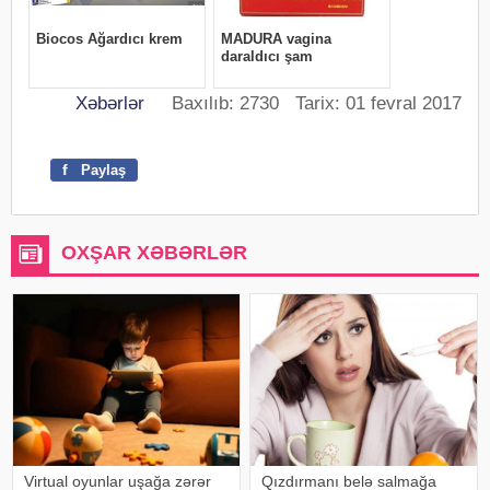
Xəbərlər
Baxılıb: 2730 Tarix: 01 fevral 2017
f
Paylaş
OXŞAR XƏBƏRLƏR
Virtual oyunlar uşağa zərər
Qızdırmanı belə salmağa