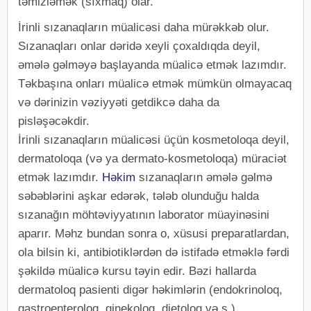
təmizləmək (sıxmaq) olar.
İrinli sızanaqların müalicəsi daha mürəkkəb olur.
Sızanaqları onlar dəridə xeyli çoxaldıqda deyil,
əmələ gəlməyə başlayanda müalicə etmək lazımdır.
Təkbaşına onları müalicə etmək mümkün olmayacaq
və dərinizin vəziyyəti getdikcə daha da
pisləşəcəkdir.
İrinli sızanaqların müalicəsi üçün kosmetoloqa deyil,
dermatoloqa (və ya dermato-kosmetoloqa) müraciət
etmək lazımdır.
Həkim
sızanaqların əmələ gəlmə
səbəblərini aşkar edərək, tələb olunduğu halda
sızanağın möhtəviyyatının laborator müayinəsini
aparır. Məhz bundan sonra o, xüsusi preparatlardan,
ola bilsin ki, antibiotiklərdən də istifadə etməklə fərdi
şəkildə müalicə kursu təyin edir. Bəzi hallarda
dermatoloq pasienti digər həkimlərin (endokrinoloq,
qastroenteroloq, ginekoloq, dietoloq və s.)