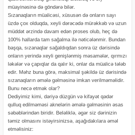
müayinəsinə də göndərə bilər.
Sızanaqların müalicəsi, xüsusən də onların sayı
üzdə çox olduqda, xeyli dərəcədə mürəkkəb və uzun
müddət ərzində davam edən proses olub, heç də
100% hallarda tam sağalma ilə nəticələnmir. Bundan
başqa, sızanaqlar sağaldıqdan sonra üz dərisində
onların yerində xeyli genişlənmiş məsamələr, qırmızı
ləkələr və çapıqlar da qalır ki, onlar da müalicə tələb
edir. Məhz buna görə, maksimal şəkildə üz dərisində
sızanaqların əmələ gəlməsinə imkan verilməməlidir.
Bunu necə etmək olar?
Dediyimiz kimi, dəriyə düzgün və kifayət qədər
qulluq edilməməsi aknelərin əmələ gəlməsinin əsas
səbəblərindən biridir. Beləliklə, əgər siz dərinizin
təmiz olmasını istəyirsinizsə, aşağıdakılara əməl
etməlisiniz: