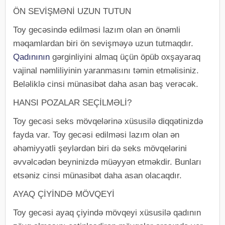
ÖN SEVİŞMƏNİ UZUN TUTUN
Toy gecəsində edilməsi lazım olan ən önəmli
məqamlardan biri ön sevişməyə uzun tutmaqdır.
Qadınının
gərginliyini almaq üçün öpüb oxşayaraq
vajinal nəmliliyinin yaranmasını təmin etməlisiniz.
Beləliklə cinsi münasibət daha asan baş verəcək.
HANSI POZALAR SEÇİLMƏLİ?
Toy gecəsi seks mövqelərinə xüsusilə diqqətinizdə
fayda var. Toy gecəsi edilməsi lazım olan ən
əhəmiyyətli şeylərdən biri də seks mövqelərini
əvvəlcədən beyninizdə müəyyən etməkdir. Bunları
etsəniz cinsi münasibət daha asan olacaqdır.
AYAQ ÇİYİNDƏ MÖVQEYİ
Toy gecəsi ayaq çiyində mövqeyi xüsusilə qadının