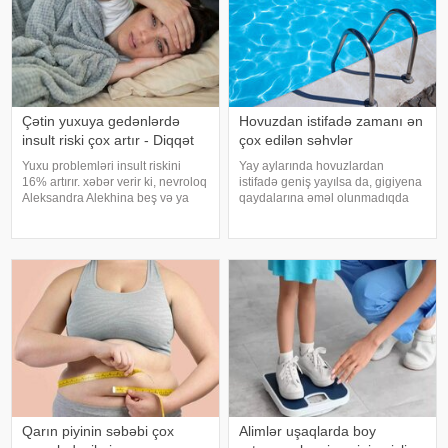
Çətin yuxuya gedənlərdə
Hovuzdan istifadə zamanı ən
insult riski çox artır - Diqqət
çox edilən səhvlər
Yuxu problemləri insult riskini
Yay aylarında hovuzlardan
16% artırır. xəbər verir ki, nevroloq
istifadə geniş yayılsa da, gigiyena
Aleksandra Alekhina beş və ya
qaydalarına əməl olunmadıqda
daha çox yuxu pozğunluğu
müxtəlif infeksiyalara yoluxma
simptomundan əziyyət çəkən
riski artır. xəbər verir ki, hovuza
insanlarda insult riskinin ikiqat
girməzdən əvvəl və çıxdıqdan
artdığını deyib. İnsult ciddi və
sonra duş qəbul etmək, hovuz
həyat
kənarınd
Qarın piyinin səbəbi çox
Alimlər uşaqlarda boy