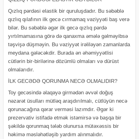
Qızlıq pərdəsi elastik bir quruluşdadır. Bu səbəblə
qızlıq qılafının ilk gecə cırmamaq vəziyyəti baş verə
bilər. Bu səbəblə əgər ilk gecə qızlıq pərdə
yırtılmamasına görə də qanaxma əmələ gəlməyibsə
təşvişə düşməyin. Bu vəziyyət irəliləyən zamanlarda
meydana gələcəkdir. Burada ən əhəmiyyətlisi
cütlərin bir-birilərinə dözümlü olmaları və dürüst
olmalarıdır.
İLK GECƏDƏ QORUNMA NECƏ OLMALIDIR?
Toy gecəsində əlaqəyə girmədən əvvəl doğuş
nəzarət üsulları mütləq araşdırılmalı, cütlüyün necə
qorunacağına qərar verməsi lazımdır. Əgər ki
prezervativ istifadə etmək istəmirsə və başqa bir
şəkildə qorunmaq tələb olunursa mütəxəssis bir
həkimə məsləhətləşib yardım alınmalıdır.