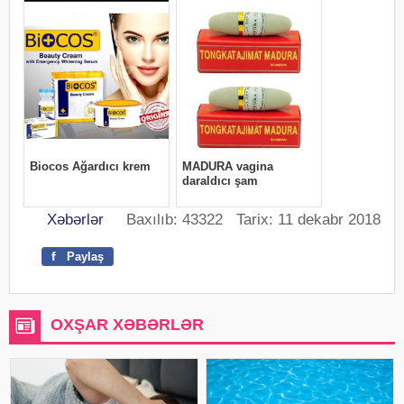
Xəbərlər
Baxılıb: 43322 Tarix: 11 dekabr 2018
f
Paylaş
OXŞAR XƏBƏRLƏR