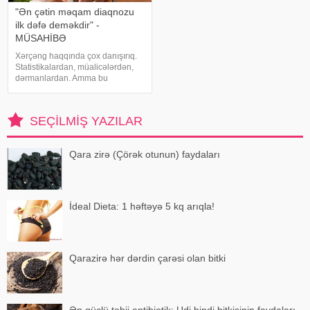
"Ən çətin məqam diaqnozu
ilk dəfə deməkdir" -
MÜSAHİBƏ
Xərçəng haqqında çox danışırıq.
Statistikalardan, müalicələrdən,
dərmanlardan. Amma bu
xəstəliyin arxasında dayanan
insanlardan, onların
qorxularından, ümidlərindən,
SEÇILMIŞ YAZILAR
yanlış bildiklərindən daha az
danışırıq. Elə buna gör
Qara zirə (Çörək otunun) faydaları
İdeal Dieta: 1 həftəyə 5 kq arıqla!
Qarazirə hər dərdin çarəsi olan bitki