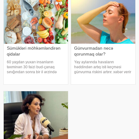
Endokrinologiy
xəbər verir ki, supermarketlərdək
Sümükləri möhkəmləndirən
Günvurmadan necə
qidalar
qorunmaq olar?
60 yaşdan yuxarı insanların
Yay aylarında havaların
təxminən 30 faizi bud-çanaq
həddindən artıq isti keçməsi
sınığından sonra bir il ərzində
günvurma riskini artırır. xəbər verir
həyatını itirir. xəbər verir ki, bu
ki, xüsusilə uşaqlar, yaşlılar,
səbəbdən sümüklərin
xroniki xəstəliyi olan şəxslər və
möhkəmliyini qorumaq və sınıq
açıq havada çalışanlar daha
riskini azaltmaq üçün kalsium, D
diqqətli olmalıdırlar.
vitamini, zülal
Günvurmadan qorunma