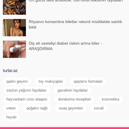
Ən güclü təbii antibiotik: Udi hindi bitkisinin faydaları
Röyanın konsertinə biletlər rekord müddətdə satılıb
bitdi
Diş əti xəstəliyi diabet riskini artıra bilər -
ARAŞDIRMA
turlar.az
qadın geyimi
toy makiyajlari
qaşların formalari
zeytun yağının faydaları
gavalinin faydalari
heyvanlarin cinsi elaqesi
dondurma reseptləri
kosmetika
veten
qoğalın nağlı
usaq geyimleri
xocali
heyati