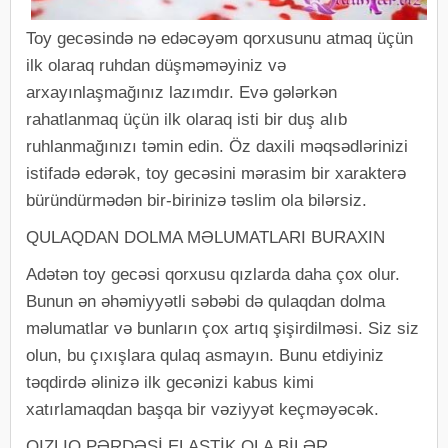
Toy gecəsində nə edəcəyəm qorxusunu atmaq üçün
ilk olaraq ruhdan düşməməyiniz və
arxayınlaşmağınız lazımdır. Evə gələrkən
rahatlanmaq üçün ilk olaraq isti bir duş alıb
ruhlanmağınızı təmin edin. Öz daxili məqsədlərinizi
istifadə edərək, toy gecəsini mərasim bir xarakterə
büründürmədən bir-birinizə təslim ola bilərsiz.
QULAQDAN DOLMA MƏLUMATLARI BURAXIN
Adətən toy gecəsi qorxusu qızlarda daha çox olur.
Bunun ən əhəmiyyətli səbəbi də qulaqdan dolma
məlumatlar və bunların çox artıq şişirdilməsi. Siz siz
olun, bu çıxışlara qulaq asmayın. Bunu etdiyiniz
təqdirdə əlinizə ilk gecənizi kabus kimi
xatırlamaqdan başqa bir vəziyyət keçməyəcək.
QIZLIQ PƏRDƏSİ ELASTİK OLA BİLƏR