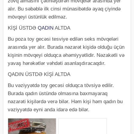
zövq almasını çətinləşdirən mövqelər arasında yer
alır. Bu səbəblə ilk cinsi münasibətdə ayaq çiyində
mövqeyi üstünlük edilməz.
KİŞİ ÜSTDƏ
QADIN
ALTDA
Bu poza toy gecəsi tesviye edilən seks mövqeləri
arasında yer alır. Burada nəzarət kişidə olduğu üçün
kişinin mövqeyi olduqca əhəmiyyətlidir. Nəzakətli və
yavaş hərəkətlər vəhdəti asanlaşdıracaqdır.
QADIN ÜSTDƏ KİŞİ ALTDA
Bu vəziyyətdə toy gecəsi olduqca tövsiyə edilir.
Burada qadın üstündə olmasına baxmayaraq
nəzarəti kişilərdə verə bilər. Həm kişi həm qadın bu
vəziyyətdə eyni anda idarə edə bilər.