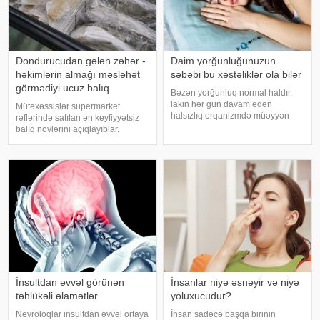
Dondurucudan gələn zəhər -
Daim yorğunluğunuzun
həkimlərin almağı məsləhət
səbəbi bu xəstəliklər ola bilər
görmədiyi ucuz balıq
Bəzən yorğunluq normal haldır,
lakin hər gün davam edən
Mütəxəssislər supermarket
halsızlıq orqanizmdə müəyyən
rəflərində satılan ən keyfiyyətsiz
problemlərin əlaməti ola bilər.
balıq növlərini açıqlayıblar.
xəbər verir ki, davamlı
Dondurulmuş balıq tez və faydalı
yorğunluğun səbəbləri arasında
şam yeməyi üçün ideal seçim kimi
qan azlığı, qalxanabənzər vəz
görünür. xarici mediaya istinadən
xəstəlikləri, şəkərl
xəbər verir ki, supermarketlərdək
İnsultdan əvvəl görünən
İnsanlar niyə əsnəyir və niyə
təhlükəli əlamətlər
yoluxucudur?
Nevroloqlar insultdan əvvəl ortaya
İnsan sadəcə başqa birinin