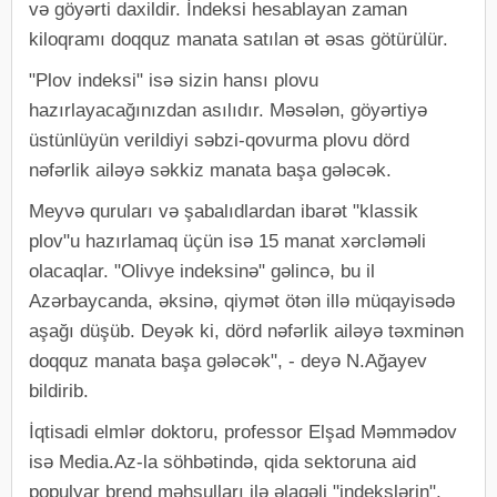
və göyərti daxildir. İndeksi hesablayan zaman
kiloqramı doqquz manata satılan ət əsas götürülür.
"Plov indeksi" isə sizin hansı plovu
hazırlayacağınızdan asılıdır. Məsələn, göyərtiyə
üstünlüyün verildiyi səbzi-qovurma plovu dörd
nəfərlik ailəyə səkkiz manata başa gələcək.
Meyvə quruları və şabalıdlardan ibarət "klassik
plov"u hazırlamaq üçün isə 15 manat xərcləməli
olacaqlar. "Olivye indeksinə" gəlincə, bu il
Azərbaycanda, əksinə, qiymət ötən illə müqayisədə
aşağı düşüb. Deyək ki, dörd nəfərlik ailəyə təxminən
doqquz manata başa gələcək", - deyə N.Ağayev
bildirib.
İqtisadi elmlər doktoru, professor Elşad Məmmədov
isə Media.Az-la söhbətində, qida sektoruna aid
populyar brend məhsulları ilə əlaqəli "indekslərin",