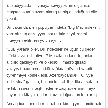
iqtisadiyyatda inflyasiya səviyyəsinin ölçülməsi
məqsədilə müntəzəm olaraq tətbiq olunduğunu dilə
gətirib.
Bu baxımdan, ən populyar indeks "Big Mac indeksi",
yəni alıcılıq qabiliyyəti paritetinin qeyri-rəsmi
müəyyən edilməsi yolu sayılır.
"Sual yarana bilər. Bu indekslər nə üçün bu qədər
effektiv və indikativdir? Məsələ ondadır ki, onlar
alıcılıq qabiliyyəti və ölkədaxili makroiqtisadi
vəziyyət baxımından bütövlükdə mövcud şəraiti
öyrənməyə kömək edir. Azərbaycandakı "Olivye
indeksinə" gəlincə, bu indeksi təhlil etdikcə, salatın
tərkib hissəsini təşkil edən ərzaq növlərinin maya
dəyərinin kifayət qədər ucuz olduğuna əmin oluruq.
Ancaq bunu heç də müsbət hal kimi qiymətləndirmək