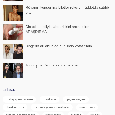
Röyanın konsertinə biletlər rekord müddətdə satılıb
bitdi
Diş əti xəstəliyi diabet riskini artıra bilər -
ARAŞDIRMA
Blogerin əri onun ad günündə vəfat etdib
Toppuş bacı'nın atası da vəfat etdi
turlar.az
makiyaj instagram
maskalar
geyim seçimi
fikrət əmirov
cavanlaşdırıcı maskalar
masin sou