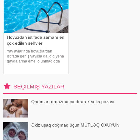
Hovuzdan istifadə zamanı ən
çox edilən səhvlər
Yay aylarında hovuzlardan
istifadə geniş yayılsa da, gigiyena
qaydalarına əməl olunmadıqda
müxtəlif infeksiyalara yoluxma
riski artır. xəbər verir ki, hovuza
girməzdən əvvəl və çıxdıqdan
sonra duş qəbul etmək, hovuz
SEÇILMIŞ YAZILAR
kənarınd
Qadınları orqazma çatdıran 7 seks pozası
Əkiz uşaq doğmaq üçün MÜTLƏQ OXUYUN