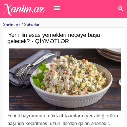
Xanim.az
/
Xəbərlər
Yeni ilin əsas yeməkləri neçəyə başa
gələcək? - QİYMƏTLƏR
Yeni il bayramının müxtəlif təamların yer aldığı süfrə
başında keçirilməsi uzun illərdən qalan ənənədir.