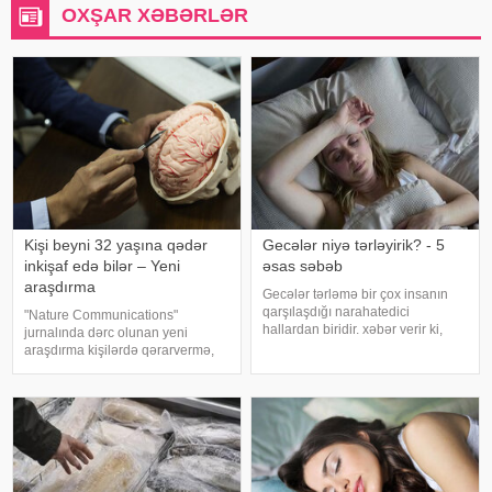
OXŞAR XƏBƏRLƏR
Kişi beyni 32 yaşına qədər
Gecələr niyə tərləyirik? - 5
inkişaf edə bilər – Yeni
əsas səbəb
araşdırma
Gecələr tərləmə bir çox insanın
qarşılaşdığı narahatedici
"Nature Communications"
hallardan biridir. xəbər verir ki,
jurnalında dərc olunan yeni
mütəxəssislər bildirirlər ki, bu
araşdırma kişilərdə qərarvermə,
vəziyyət bəzən sadə səbəblərlə
impulsların idarə olunması və risk
əlaqəli olsa da, bəzi hallarda
qiymətləndirilməsinə cavabdeh
sağlamlıq problemlərinin əlamət
olan beyin nahiyələrinin orta
hesabla 32 yaşına qədər inkişa