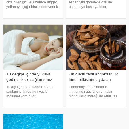
çıxa bilən gizli əlamətlərə diqqət
əsnədiyini görməklə özü də
yetirməyə çağırıblar. xəbər verir ki,
əsnəməyə başlaya bilər.
insult bəzi hallarda qəfil baş
Maraqlıdır ki, bu qəribə təsir bəzi
vermir və beyin günlər, hətta
heyvanlarda da müşahidə olunur.
həftələr əvvəl müəyyən siqnallar
xarici mediaya istinadən xəbər
verə bilər. Lakin b
verir ki, əsnəmək insan
orqanizminin ən adi
10 dəqiqə içində yuxuya
Ən güclü təbii antibiotik: Udi
gedirsinizsə, sağlamsınız
hindi bitkisinin faydaları
Yuxuya getmə müddəti insanın
Pandemiyada insanların
sağlamlığı haqqında vacib
immuniteti gücləndirən təbii
məlumat verə bilər.
məhsullara marağı da artdı. Bu
Mütəxəssislərin fikrincə, ideal vaxt
qidalardan ən önəmlisi isə udi
10-20 dəqiqədir. xəbər verir ki,
hindi bitkisidir. Udi hindinin
davranış yönümlü yuxu təbabəti
faydaları saymaqla bitmir. Bəs udi
üzrə mütəxəssis Mişel Drerupun
hindi bitkisi nədir?. xəbər verir ki,
sözlərinə görə
ə