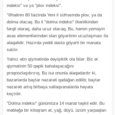
indeksi" və ya "plov indeksi".
"Əhalinin 80 faizində Yeni il süfrəsində plov, ya da
dolma olacaq. Bu il "dolma indeksi" ötənilkindən
fərqli olaraq, daha ucuz olacaq. Bu, həmin yeməyin
əsas elementlərindən olan göyərtinin ucuzlaşması ilə
əlaqəlidir. Hazırda yeddi dəstə göyərti bir manata
satılır.
Yalnız ətin qiymətində dəyişiklik ola bilər. Biz ət
qiymətinin 50 qəpik bahalaşacağını
proqnozlaşdırırıq. Bu isə onunla əlaqədardır ki,
bazarlarda baytar nəzarəti qadağan edilib; baytar
nəzarəti artıq birbaşa sallaqxanalarda həyata
keçirilir.
"Dolma indeksi" günümüzə 14 manat təşkil edir. Bu
məbləğə bir kiloqram ət, yağ, düyü, üzüm yarpaqları