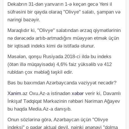
Dekabrın 31-dən yanvarın 1-ə keçən gecə Yeni il
süfrəsini bir qayda olaraq "Olivye" salatı, şampan və
naringi bəzəyir.
Maraqlıdır ki, "Olivye" salatından ərzaq qiymətlərinin
nə dərəcədə artıb-artmadığını müəyyən etmək üçün
bir iqtisadi indeks kimi də istifadə olunur.
Məsələn, qonşu Rusiyada 2018-ci ildə bu indeks
(ötən illə müqayisədə) 4,6% faiz yüksəlib və 412
rubldan çox məbləğ təşkil edir.
Bəs bu baxımdan Azərbaycanda vəziyyət necədir?
Xanim
.az Oxu.Az-a istinadən
xəbər
verir ki, Davamlı
İnkişaf Tədqiqat Mərkəzinin rəhbəri Nəriman Ağayev
bu haqda Media.Az-a danışıb.
Onun sözlərinə görə, Azərbaycan üçün "Olivye
indeksi" o qədər aktual deyil, nəinki ənənəvi "dolma