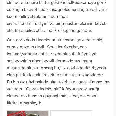
olmaz, ona görə ki, bu göstərici ölkədə əməyə görə
ödənişin kifayət qədər aşağı olduğuna işarə edir. Bu
bizim milli valyutanın lazımınca
qiymətləndirilmədiyini və birja göstəricilərinin böyük
alıcılıq qabiliyyətinə malik olduğunu göstərir.
Ona görə də bu indeksləri universal şəkildə tətbiq
etmək düzgün deyil. Son illər Azərbaycan
iqtisadiyyatında sabitlik əldə olunub, inflyasiya
səviyyəsinin əhəmiyyətli dərəcədə azalması
müşahidə olunur. Ancaq bu, ilk növbədə dövriyyədə
olan pul kütləsinin kəskin azalması ilə əlaqədardır.
Bu isə öz növbəsində alıcı tələbinin aşağı düşməsinə
yol açıb. "Olivye indeksinin" kifayət qədər aşağı
olması elə bundan qaynaqlanır", - deyə ekspert
fikrini tamamlayıb.