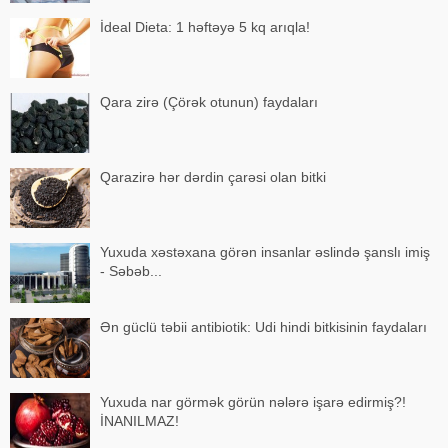
İdeal Dieta: 1 həftəyə 5 kq arıqla!
Qara zirə (Çörək otunun) faydaları
Qarazirə hər dərdin çarəsi olan bitki
Yuxuda xəstəxana görən insanlar əslində şanslı imiş
- Səbəb...
Ən güclü təbii antibiotik: Udi hindi bitkisinin faydaları
Yuxuda nar görmək görün nələrə işarə edirmiş?!
İNANILMAZ!